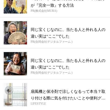
が『完全一致』する方法
PR(株式会社MURA)
同じ宝くじなのに、当たる人と外れる人の
違い実は“ここ”でした
PR(合同会社デジタルファーム )
同じ宝くじなのに、当たる人と外れる人の
違い実は“ここ”でした
PR(合同会社デジタルファーム )
扇風機と保冷剤で涼しくなるって本当？取
り付ける際に気を付けたいことや便利グッ
LIFESTYLE
ズ（...