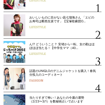
LIFESTYLE
おいしいものに目がない凪七瑠海さん 「エビの
お寿司は断然生派です」【宝塚歌劇団O…
LIFESTYLE
ん!? どういうこと？ 安堵から一転、女の勘はほ
ぼほぼ当たる！【中学生ママ（40…
LIFESTYLE
話題のUNIQLOのデニムジャケットを購入！春気
分投入のコーディネート
FASHION
当たりすぎて怖い！あなたの今週の運勢
（2/23〜3/1）を数秘術占いで占います