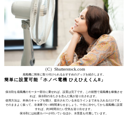
（C）Shutterstock.com
扇風機に簡単に取り付けられるおすすめのグッズを紹介します。
簡単に設置可能「ホノベ電機 ひえひえくんⅡ」
保冷剤を扇風機のモーター部分に乗せれば、設置は完了です。この状態で扇風機を稼働させ
れば、保冷剤の冷たさを含んだ風が送り出されます。
使用方法は、本体のキャップを開け、提示されている水位ラインまで水を入れるだけです。
そのままよく振って、冷凍庫で6～8時間凍らせましょう。十分に冷やしてから扇風機に設置
すれば、約3時間冷たい空気を送り出せます。
保冷剤には結露カバーが付いているほか、水受皿も付属しています。