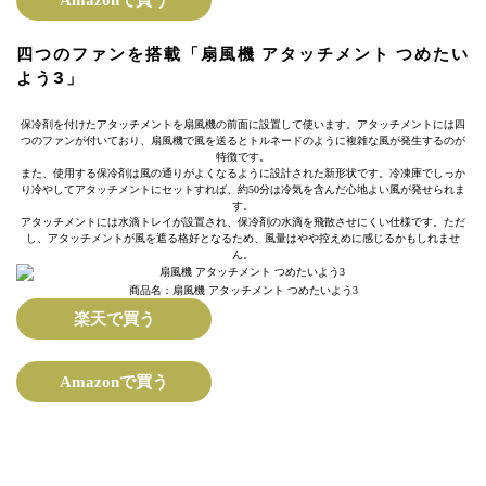
四つのファンを搭載「扇風機 アタッチメント つめたい
よう3」
保冷剤を付けたアタッチメントを扇風機の前面に設置して使います。アタッチメントには四
つのファンが付いており、扇風機で風を送るとトルネードのように複雑な風が発生するのが
特徴です。
また、使用する保冷剤は風の通りがよくなるように設計された新形状です。冷凍庫でしっか
り冷やしてアタッチメントにセットすれば、約50分は冷気を含んだ心地よい風が発せられま
す。
アタッチメントには水滴トレイが設置され、保冷剤の水滴を飛散させにくい仕様です。ただ
し、アタッチメントが風を遮る格好となるため、風量はやや控えめに感じるかもしれませ
ん。
商品名：扇風機 アタッチメント つめたいよう3
楽天で買う
Amazonで買う