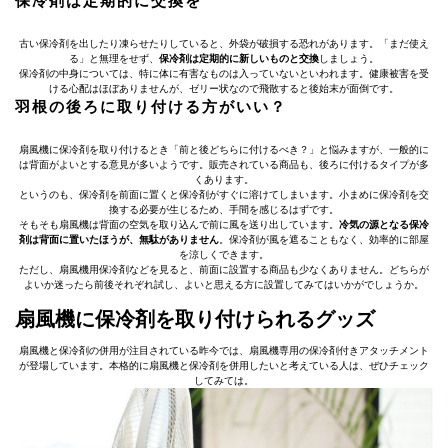
保冷剤は定期的に交換を
古い保冷剤を出したり凍らせたりしていると、外袋が破損する恐れがあります。「まだ使え
る」と無理をせず、
保冷剤は定期的に新しいものと交換
しましょう。
保冷剤の中身については、特に体に有害なものは入っていないといわれます。健康被害を受
ける心配はほぼありませんが、ゼリー状なので飛散すると後始末が面倒です。
羽根の後ろに取り付ける方がいい？
扇風機に保冷剤を取り付けるとき「前と後どちらに付けるべき？」と悩みますが、一般的に
は背面がよいとする意見が多いようです。販売されている商品も、後ろに付けるタイプが多
くあります。
というのも、保冷剤を前面に置くと保冷剤がすぐに溶けてしまいます。小まめに保冷剤を交
換する必要が生じるため、手間を感じるはずです。
そもそも扇風機は背面の空気を取り込んで前に風を送り出しています。
冷気の源となる保冷
剤は背面に置いたほうが、無駄がありません
。保冷剤が風を遮ることもなく、効率的に部屋
を涼しくできます。
ただし、扇風機用保冷剤などを見ると、前面に設置する商品も少なくありません。どちらが
よいか迷ったら前後それぞれ試し、よいと思える方に設置してみてはいかがでしょうか。
扇風機に保冷剤を取り付けられるグッズ
扇風機と保冷剤の併用が注目されている昨今では、扇風機専用の保冷剤付きアタッチメント
が登場しています。本格的に扇風機と保冷剤を併用したいと考えている人は、ぜひチェック
してみては。