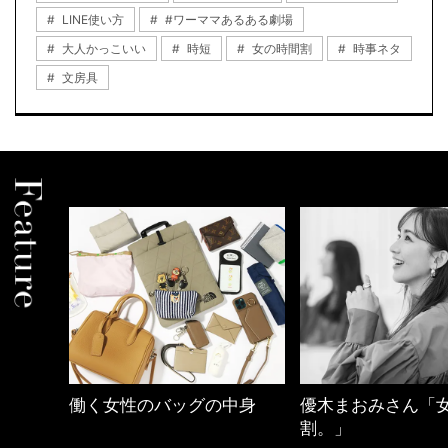
LINE使い方
#ワーママあるある劇場
大人かっこいい
時短
女の時間割
時事ネタ
文房具
中身
優木まおみさん「女の時間
40代の小顔メイク
割。」