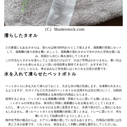
（C）Shutterstock.com
濡らしたタオル
どの家庭にもあるタオルは、濡らせば保冷剤代わりとして使えます。扇風機の背面にセット
して、扇風機の後ろ全体を覆いましょう。扇風機が濡れタオルで冷やされた空気を吸い込
み、前面から冷たい風を放出してくれます。
この方法ならタオルを濡らしてよく絞るだけなので、さほど手間はかかりません。暑い日は
タオルを凍らせるとより高い冷却効果を期待できるので、おすすめです。
ただしこちらも、巻き込みなど安全面にはくれぐれも注意が必要です。
水を入れて凍らせたペットボトル
ペットボトルに水を入れて凍らせておくと、大きな氷の塊が完成します。冷凍庫の大きさに
もよりますが、2Lサイズなどの大きめのペットボトルを活用すれば氷が溶けにくく、比較的
長時間使える保冷剤の代用品となります。
使用するときは、ペットボトルを扇風機の前面・背面どちらに置いても構いません。風がペ
ットボトルの冷気を含み、保冷剤と同様に扇風機から出る風を冷たくしてくれます。
ただし、凍ったペットボトルをそのまま床に直置きすると、水滴で床がびしょ濡れになるか
もしれません。凍ったペットボトルを扇風機の前後に置くときは、トレーに置いたり、布を
敷いたりして結露を防ぐようにしましょう。
熱中症予防の観点からは、エアコン稼働が適している日もありますし、代用品の使用には注
意と工夫が必要です。くれぐれも、状況を正しく判断し的確な選択をしてくださいね。