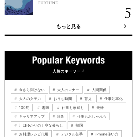
FORTUNE
もっと見る
人気のキーワード
今さら聞けない
大人のマナー
人間関係
大人の女子力
おうち時間
育児
仕事効率化
100均
趣味
仕事も家庭も
夫婦
キャリアアップ
診断
仕事もおしゃれも
川口ゆかりの丁寧な暮らし
韓国
お料理レシピ代用
デジタル苦手
iPhone使い方