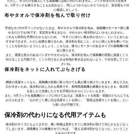
ただし、カゴだけを購入しても扇風機には取り付けられません。フック付きのカゴを探す
か、S字フックを購入することもお忘れなく。羽にぶつからないかどうかなど、安全面も十分
に確認しましょう。
布やタオルで保冷剤を包んで取り付け
手頃なカゴやS字フックがないときは、布やタオルで保冷剤を包み、扇風機のモーター部に乗
せるだけでもOKです。安定性を考えるなら、やわらかい保冷剤がよいかもしれません。
これなら特別な手間がかからないため、「今すぐに冷たい風を吹かせたい」というときにお
すすめできます。ただし結露を避けるため、保冷剤を包むこと、さらに床にも布を敷いてお
くことを忘れないようにしましょう。こちらは、後ろにモーターがあるタイプの扇風機の場
合に限ります。
また、適度な長さのあるバンダナやタオルなら、保冷剤を包んで扇風機の背面に直接くくり
付けることも可能です。くくり付けるときは布地が巻き込まれないよう、十分注意してくだ
さいね。
保冷剤をネットに入れてぶらさげる
網状の洗濯ネットなら、扇風機の前面に取り付けても風が通り抜けていきます。加えて入れ
口が大きいため、保冷剤の出し入れも簡単です。長時間扇風機を稼働させるときも、保冷剤
を足したり交換したりする手間がかかりにくいといえます。
また、S字フックを扇風機のトップに付けておけば、洗濯ネットを前面・背面のどちらにでも
かけられます。「ものすごく暑い日は洗濯ネットを前に」「普段は洗濯ネットを後に」とい
う使い方が可能です。
保冷剤の代わりになる代用アイテムも
保冷剤のサイズにもよりますが、暑い時期は意外とすぐに保冷剤が溶けて冷たさもなくなっ
てしまいます。扇風機をフル稼働させていれば、「使える保冷剤がなくなった」ということ
もあるはずです。