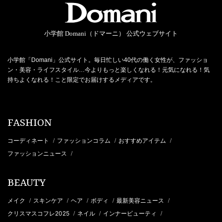
小学館 Domani（ドマーニ） 公式ウェブサイト
小学館「Domani」公式サイト。毎日忙しい40代の働く女性が、ファッショ
ン・美容・ライフスタイル…今よりもっと楽しくなれる！元気になれる！気
持ちよくなれる！こと限定でお届けするメディアです。
FASHION
コーディネート
ファッションコラム
おすすめアイテム
/
/
/
ファッションニュース
/
BEAUTY
メイク
スキンケア
ヘア
ボディ
最新美容ニュース
/
/
/
/
/
クリスマスコフレ2025
ネイル
インナービューティ
/
/
/