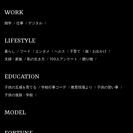
WORK
雑学
仕事
デジタル
/
/
/
LIFESTYLE
暮らし
フード
エンタメ
ヘルス
子育て
旅・お出かけ
/
/
/
/
/
/
夫婦・家族
私の生き方
100人アンケート
贈り物
/
/
/
/
EDUCATION
子供の五感を育てる
学校行事コーデ
教育現場より
子供の習い事
/
/
/
/
子供の進路・学校
/
MODEL