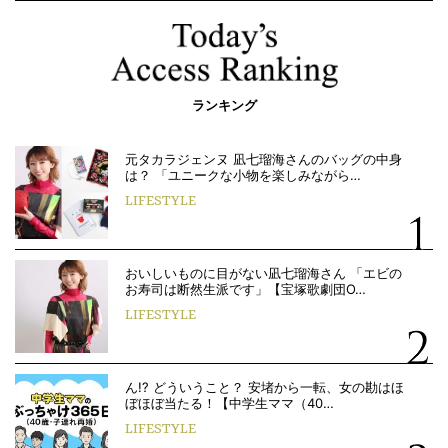
ランキング
元タカラジェンヌ 凪七瑠海さんのバッグの中身
は？ 「ユニークな小物を楽しみながら…
LIFESTYLE
おいしいものに目がない凪七瑠海さん 「エビの
お寿司は断然生派です」【宝塚歌劇団O…
LIFESTYLE
ん!? どういうこと？ 安堵から一転、女の勘はほ
ぼほぼ当たる！【中学生ママ（40…
LIFESTYLE