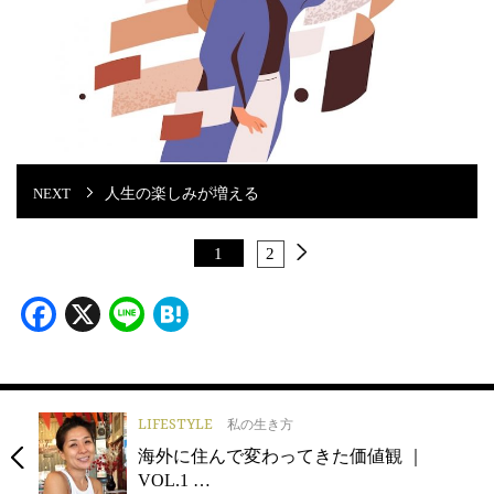
人生の楽しみが増える
1
2
Facebook
X
Line
Hatena
LIFESTYLE
私の生き方
海外に住んで変わってきた価値観 ｜
VOL.1 …