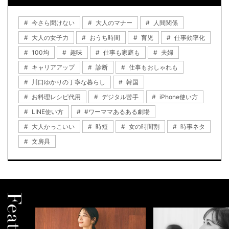
今さら聞けない
大人のマナー
人間関係
大人の女子力
おうち時間
育児
仕事効率化
100均
趣味
仕事も家庭も
夫婦
キャリアアップ
診断
仕事もおしゃれも
川口ゆかりの丁寧な暮らし
韓国
お料理レシピ代用
デジタル苦手
iPhone使い方
LINE使い方
#ワーママあるある劇場
大人かっこいい
時短
女の時間割
時事ネタ
文房具