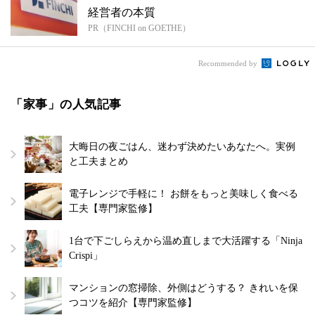
経営者の本質
PR（FINCHI on GOETHE）
Recommended by
「家事」の人気記事
大晦日の夜ごはん、迷わず決めたいあなたへ。実例
と工夫まとめ
電子レンジで手軽に！ お餅をもっと美味しく食べる
工夫【専門家監修】
1台で下ごしらえから温め直しまで大活躍する「Ninja
Crispi」
マンションの窓掃除、外側はどうする？ きれいを保
つコツを紹介【専門家監修】