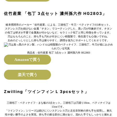
佐竹産業 「包丁 3点セット 濃州孫六作 HG2803」
岐阜県関市のメーカー「佐竹産業」による、三徳包丁・牛刀・ペティナイフの3本セット。
ステンレス刃を錆びない金属「チタン」でコーティングした、黒い刃が印象的です。チタン
の包丁は研ぎが不要で金属臭が付かないなど、セラミック包丁と同じ特徴を持っています。
刃はもちろんのこと、持ち手も汚れが付きにくい樹脂製で、衛生面でも心強いですね。
太めのどっしりとした持ち手は握りやすく、調理を強力にサポートしてくれそうです。
商品名：佐竹産業 包丁 3点セット 濃州孫六作 HG2803
Amazonで買う
楽天で買う
Zwilling「ツインフィン L 3pcsセット」
三徳包丁・ペティナイフ・まな板の3点セット。三徳包丁は刃渡り18cm、ペティナイフは
13cmです。
「ツインフィン」シリーズは錆びにくいステンレス刃と左右非対称の持ち手を採用し、耐久
性や使い勝手のよさを実現。持ち手の握る部分に溝があり、濡れた手でもしっかりと握れま