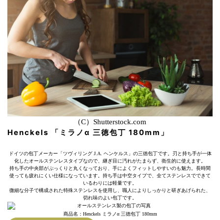
（C）Shutterstock.com
Henckels 「ミラノα 三徳包丁 180mm」
ドイツの包丁メーカー「ツヴィリング J.A. ヘンケルス」の三徳包丁です。刃と持ち手が一体
化したオールステンレスタイプなので、継ぎ目に汚れがたまらず、衛生的に使えます。
持ち手の中央部がぷっくりと丸くなっており、手によくフィットしやすいのも魅力。長時間
使っても疲れにくい仕様になっています。持ち手は中空タイプで、全てステンレスでできて
いるわりには軽量です。
微細な分子で構成された特殊ステンレスを使用し、職人によりしっかりと研ぎあげられた、
切れ味のよい包丁です。
商品名：Henckels ミラノα 三徳包丁 180mm