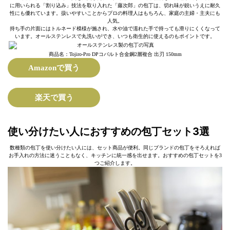
に用いられる「割り込み」技法を取り入れた「藤次郎」の包丁は、切れ味が鋭いうえに耐久
性にも優れています。扱いやすいことからプロの料理人はもちろん、家庭の主婦・主夫にも
人気。
持ち手の片面にはトルネード模様が施され、水や油で濡れた手で持っても滑りにくくなって
います。オールステンレスで丸洗いができ、いつも衛生的に使えるのもポイントです。
商品名：Tojiro-Pro DPコバルト合金鋼2層複合 出刃 150mm
Amazonで買う
楽天で買う
使い分けたい人におすすめの包丁セット3選
数種類の包丁を使い分けたい人には、セット商品が便利。同じブランドの包丁をそろえれば
お手入れの方法に迷うこともなく、キッチンに統一感を出せます。おすすめの包丁セットを3
つご紹介します。