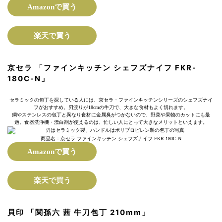
Amazonで買う
楽天で買う
京セラ 「ファインキッチン シェフズナイフ FKR-
180C-N」
セラミックの包丁を探している人には、京セラ・ファインキッチンシリーズのシェフズナイ
フがおすすめ。刃渡りが18cmの牛刀で、大きな食材もよく切れます。
鋼やステンレスの包丁と異なり食材に金属臭がつかないので、野菜や果物のカットにも最
適。食器洗浄機・漂白剤が使えるのは、忙しい人にとって大きなメリットといえます。
商品名：京セラ ファインキッチン シェフズナイフ FKR-180C-N
Amazonで買う
楽天で買う
貝印 「関孫六 茜 牛刀包丁 210mm」