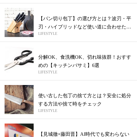
【パン切り包丁】の選び方とは？波刃・平
刃・ハイブリッドなど使い道に合わせたそ
LIFESTYLE
れぞ...
分解OK、食洗機OK、切れ味抜群！おすす
めの【キッチンバサミ】6選
LIFESTYLE
使い古した包丁の捨て方とは？安全に処分
する方法や捨て時をチェック
LIFESTYLE
【見城徹×藤田晋】AI時代でも変わらない