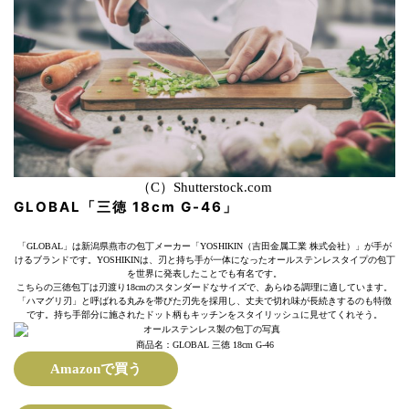
（C）Shutterstock.com
GLOBAL「三徳 18cm G-46」
「GLOBAL」は新潟県燕市の包丁メーカー「YOSHIKIN（吉田金属工業 株式会社）」が手が
けるブランドです。YOSHIKINは、刃と持ち手が一体になったオールステンレスタイプの包丁
を世界に発表したことでも有名です。
こちらの三徳包丁は刃渡り18cmのスタンダードなサイズで、あらゆる調理に適しています。
「ハマグリ刃」と呼ばれる丸みを帯びた刃先を採用し、丈夫で切れ味が長続きするのも特徴
です。持ち手部分に施されたドット柄もキッチンをスタイリッシュに見せてくれそう。
商品名：GLOBAL 三徳 18cm G-46
Amazonで買う