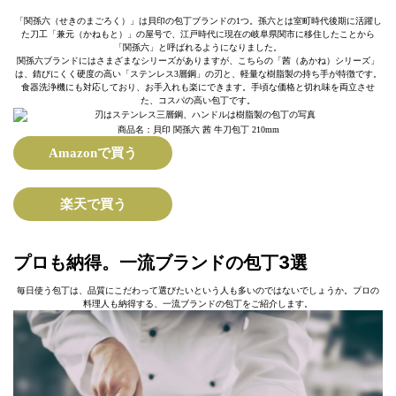
「関孫六（せきのまごろく）」は貝印の包丁ブランドの1つ。孫六とは室町時代後期に活躍し
た刀工「兼元（かねもと）」の屋号で、江戸時代に現在の岐阜県関市に移住したことから
「関孫六」と呼ばれるようになりました。
関孫六ブランドにはさまざまなシリーズがありますが、こちらの「茜（あかね）シリーズ」
は、錆びにくく硬度の高い「ステンレス3層鋼」の刃と、軽量な樹脂製の持ち手が特徴です。
食器洗浄機にも対応しており、お手入れも楽にできます。手頃な価格と切れ味を両立させ
た、コスパの高い包丁です。
商品名：貝印 関孫六 茜 牛刀包丁 210mm
Amazonで買う
楽天で買う
プロも納得。一流ブランドの包丁3選
毎日使う包丁は、品質にこだわって選びたいという人も多いのではないでしょうか。プロの
料理人も納得する、一流ブランドの包丁をご紹介します。