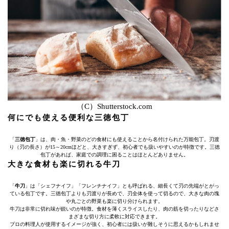
（C）Shutterstock.com
何にでも使える便利な三徳包丁
「
三徳包丁
」は、肉・魚・野菜のどの食材にも使えることから名付けられた万能包丁。刃渡
り（刃の長さ）が15～20cmほどと、大きすぎず、初心者でも扱いやすいのが特徴です。三徳
包丁があれば、家庭での調理に困ることはほとんどありません。
大きな食材も楽に切れる牛刀
「
牛刀
」は「シェフナイフ」「フレンチナイフ」とも呼ばれる、細長くて刃の先端がとがっ
ている包丁です。三徳包丁よりも刃渡りが長めで、刃全体を使って切るので、大きな肉の塊
や丸ごとの野菜も楽に切り分けられます。
牛刀は非常に切れ味が鋭いのが特徴。食材を薄くスライスしたり、肉の筋を切ったりなどさ
まざまな切り方に柔軟に対応できます。
プロの料理人が使用するイメージが強く、初心者には扱いが難しそうに思えるかもしれませ