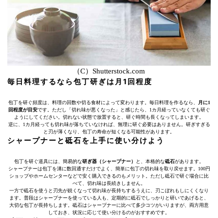
（C）Shutterstock.com
毎日料理するなら包丁研ぎは月1回程度
包丁を研ぐ頻度は、料理の回数や切る食材によって変わります。毎日料理を作るなら、
月に1
回程度が目安
です。ただし「切れ味が悪くなった」と感じたら、1カ月経っていなくても研ぐ
ようにしてください。切れない状態で放置すると、研ぐ時間も長くなってしまいます。
逆に、1カ月経っても切れ味が落ちていなければ、無理に研ぐ必要はありません。研ぎすぎる
と刃が薄くなり、包丁の寿命が短くなる可能性があります。
シャープナーと砥石を上手に使い分けよう
包丁を研ぐ道具には、簡易的な
研ぎ器（シャープナー）
と、本格的な
砥石
があります。
シャープナーは包丁を溝に数回通すだけでよく、簡単に包丁の切れ味を取り戻せます。100円
ショップやホームセンターなどで安く購入できるのもメリット。ただし砥石で研ぐ場合に比
べて、切れ味は長続きしません。
一方で砥石を使うと刃先が鋭くなって切れ味が長持ちするうえに、刃こぼれもしにくくなり
ます。普段はシャープナーを使っている人も、定期的に砥石でしっかりと研いであげると、
大切な包丁が長持ちします。砥石はシャープナーに比べて多少コツがいりますが、両方用意
しておき、状況に応じて使い分けるのがおすすめです。