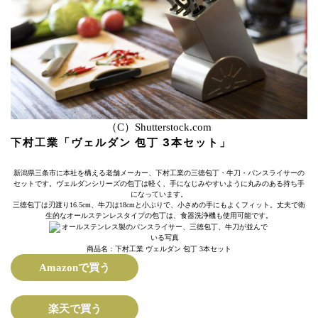
（C）Shutterstock.com
下村工業「ヴェルダン 包丁 3本セット」
新潟県三条市に本社を構える老舗メーカー、下村工業の三徳包丁・牛刀・パンスライサーの
セットです。ヴェルダンシリーズの包丁は軽く、手になじみやすいように丸みのある持ち手
になっています。
三徳包丁は刃渡り16.5cm、牛刀は18cmと小ぶりで、小さめの手にもよくフィット。丈夫で衛
生的なオールステンレスタイプの包丁は、食器洗浄機も使用可能です。
商品名：下村工業 ヴェルダン 包丁 3本セット
Amazonで買う
楽天で買う