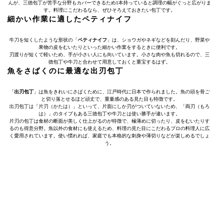
んが、三徳包丁が苦手な分野もカバーできるため1本持っていると調理の幅がぐっと広がりま
す。料理にこだわるなら、ぜひそろえておきたい包丁です。
細かい作業に適したペティナイフ
牛刀を短くしたような形状の「
ペティナイフ
」は、ショウガやネギなどを刻んだり、野菜や
果物の皮をむいたりといった細かい作業をするときに便利です。
刃渡りが短くて軽いため、手が小さい人にも向いています。小さな肉や魚も切れるので、三
徳包丁や牛刀と合わせて用意しておくと重宝するはず。
魚をさばくのに最適な出刃包丁
「
出刃包丁
」は魚をきれいにさばくために、江戸時代に日本で作られました。魚の頭を骨ご
と切り落とせるほど頑丈で、重量感のある見た目も特徴です。
出刃包丁は「片刃（かたは）」といって、片面にしか刃がついていないため、「両刃（もろ
は）」のタイプもある三徳包丁や牛刀とは使い勝手が違います。
片刃の包丁は食材の断面が美しく仕上がるのが特徴で、極薄めに切ったり、皮をむいたりす
るのも得意分野。魚以外の食材にも使えるため、料理の見た目にこだわるプロの料理人に広
く愛用されています。使い慣れれば、家庭でも本格的な刺身や薄切りなどが楽しめるでしょ
う。