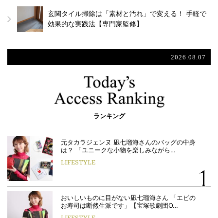
玄関タイル掃除は「素材と汚れ」で変える！ 手軽で
効果的な実践法【専門家監修】
2026.08.07
ランキング
元タカラジェンヌ 凪七瑠海さんのバッグの中身
は？ 「ユニークな小物を楽しみながら…
LIFESTYLE
おいしいものに目がない凪七瑠海さん 「エビの
お寿司は断然生派です」【宝塚歌劇団O…
LIFESTYLE