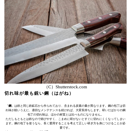
（C）Shutterstock.com
切れ味が最も鋭い鋼（はがね）
「
鋼
」は鉄と同じ鉄鉱石から作られており、含まれる炭素の量が異なります。鋼の包丁は切
れ味が鋭いうえに、適切なメンテナンスを続ければ、大変長持ちします。研いだばかりの鋼
包丁の切れ味は、ほかの材質とは比べものになりません。
ただしもともとは鉄なので錆びやすく、こまめに研がないとすぐに切れにくくなってしまい
ます。鋼の包丁を使うなら、長く愛用することを考えて正しい研ぎ方を身につけることが必
要です。