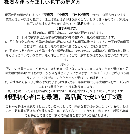
砥石を使った正しい包丁の研ぎ方
砥石は目の細かさによって「
荒砥石
」「
中砥石
」「
仕上げ砥石
」の3つに分類されています。
荒砥石は刃が欠けた包丁に、仕上げ砥石は切れ味を鋭くしたいときに使うものです。家庭用
包丁の切れ味を復活させる場合は、
中砥石
を使いましょう。
【包丁の研ぎ方】
(1) 研ぐ前に、砥石を水に10～20分ほど浸けておきます。
(2) 十分に吸水させたら平らな場所に布巾を敷いて、砥石を縦に置きます。
(3) 刃を自分側に向け、先端が上斜め45度になるように砥石に乗せましょう。包丁の背は砥石
に付けず、砥石と刃先の角度が15度になるくらいに浮かせます。
(4) 手前から奥へ向かって先端・中心・根元の順に、それぞれ15～20回ほど、砥石の上を滑ら
せるように研いでいきます。軽く押し出すようにして、戻すときは力を入れないのがコツで
す。
〈ポイント〉
研いでいる最中に出てくる水は、終わるまで流さないようにしましょう。うまく研げると刃
の先端に髪の毛1本ほどのひっかかりを感じるようになります。これは「バリ」と呼ばれる削
りカスで、バリが出ていたらきちんと研げている証拠です。
(5) 反対側の刃もバリが出るまで同じように研いだら、最後に根元から先端にかけて、砥石の
上を2～3回滑らせてバリを取りましょう。
(6) 研ぎ終わった包丁は洗剤できれいに洗い、砥石は水洗いしてよく乾かしておきます。
料理初心者にも最適。高品質で安い包丁3選
これから料理を頑張ろうと思っている人にとって、高級な包丁は手を出しにくいもの。とは
いえ、切れ味が悪ければ料理を存分に楽しめなくなってしまうかもしれません。料理初心者
でも安心して使える、安くて高品質な包丁を3つご紹介します。