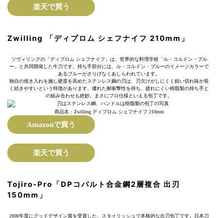
楽天で買う
Zwilling 「ディプロム シェフナイフ 210mm」
ツヴィリングの「ディプロム シェフナイフ」は、世界的な料理学校「ル・コルドン・ブル
ー」と共同開発した牛刀です。持ち手部分には、ル・コルドン・ブルーのイメージカラーで
あるブルーがさりげなくあしらわれています。
独自の焼き入れを施し硬度を高めたステンレス鋼の刃は、刃欠けがしにくく鋭い切れ味が長
く続きやすいという特徴があります。優れた耐衝撃性を持ち、疲れにくい樹脂製の持ち手と
の組み合わせも絶妙。まさにプロ仕様といえる包丁です。
商品名：Zwilling ディプロム シェフナイフ 210mm
Amazonで買う
楽天で買う
Tojiro-Pro「DPコバルト合金鋼2層複合 出刃
150mm」
2000年度にグッドデザイン賞を受賞した、スタイリッシュで本格的な出刃包丁です。日本刀