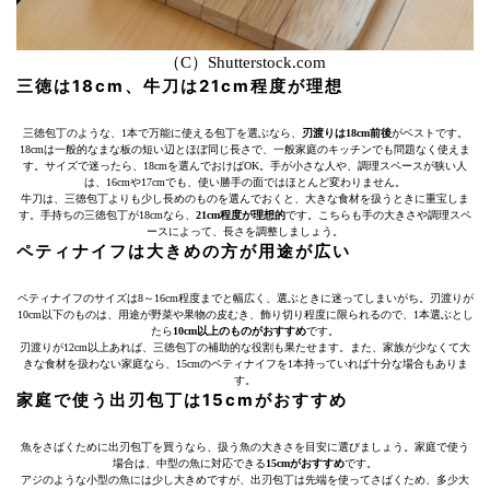
（C）Shutterstock.com
三徳は18cm、牛刀は21cm程度が理想
三徳包丁のような、1本で万能に使える包丁を選ぶなら、
刃渡りは18cm前後
がベストです。
18cmは一般的なまな板の短い辺とほぼ同じ長さで、一般家庭のキッチンでも問題なく使えま
す。サイズで迷ったら、18cmを選んでおけばOK。手が小さな人や、調理スペースが狭い人
は、16cmや17cmでも、使い勝手の面ではほとんど変わりません。
牛刀は、三徳包丁よりも少し長めのものを選んでおくと、大きな食材を扱うときに重宝しま
す。手持ちの三徳包丁が18cmなら、
21cm程度が理想的
です。こちらも手の大きさや調理スペ
ースによって、長さを調整しましょう。
ペティナイフは大きめの方が用途が広い
ペティナイフのサイズは8～16cm程度までと幅広く、選ぶときに迷ってしまいがち。刃渡りが
10cm以下のものは、用途が野菜や果物の皮むき、飾り切り程度に限られるので、1本選ぶとし
たら
10cm以上のものがおすすめ
です。
刃渡りが12cm以上あれば、三徳包丁の補助的な役割も果たせます。また、家族が少なくて大
きな食材を扱わない家庭なら、15cmのペティナイフを1本持っていれば十分な場合もありま
す。
家庭で使う出刃包丁は15cmがおすすめ
魚をさばくために出刃包丁を買うなら、扱う魚の大きさを目安に選びましょう。家庭で使う
場合は、中型の魚に対応できる
15cmがおすすめ
です。
アジのような小型の魚には少し大きめですが、出刃包丁は先端を使ってさばくため、多少大