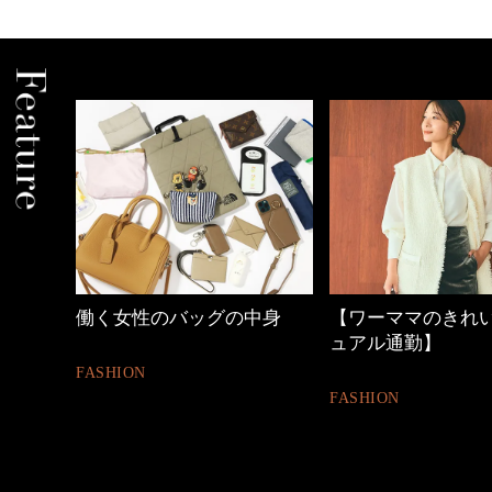
の時間
働く女性のバッグの中身
【ワーママのきれ
ュアル通勤】
FASHION
FASHION