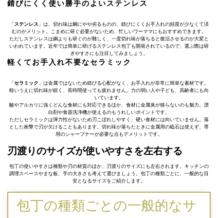
錆びにくく使い勝手のよいステンレス
「
ステンレス
」は、切れ味は鋼にやや劣るものの、錆びにくくお手入れの頻度が少なくて済
むのがメリット。こまめに研ぐ必要がないため、忙しいワーママにもおすすめできます。
ただしステンレスは鋼よりも研ぐのが難しく、一度切れ味が落ちると復活させるのが大変と
いわれています。近年では簡単に研げるステンレス包丁も開発されているので、選ぶ際は研
ぎやすさにも注目してみましょう。
軽くてお手入れ不要なセラミック
「
セラミック
」は金属ではないため錆びる心配がなく、お手入れが非常に簡単な素材です。
軽いうえに切れ味が鋭く、長時間使っても疲れません。力の弱い人や子ども、高齢者にも向
いています。
酸やアルカリに強くどんな食材にも対応できるほか、食材に金属臭が移らないのも魅力。漂
白剤や食器洗浄機が使えるのもうれしいポイントです。
ただしセラミックは弾力性がないため刃こぼれしやすく、硬い食材には向いていません。落
とした衝撃で刃が欠けることもあります。切れ味が落ちたときに金属用の砥石は使えず、専
用のシャープナーが必要な点もデメリットです。
刃渡りのサイズが使いやすさを左右する
包丁の使いやすさは種類や刃の材質のほか、刃渡りのサイズにも左右されます。キッチンの
調理スペースやまな板、手の大きさも考えて選びましょう。包丁の種類ごとに、一般的な目
安となるサイズをご紹介します。
包丁の種類ごとの一般的なサ