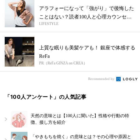
アラフォーになって「強がり」で後悔した
ことはない？読者100人と心理カウンセラ
LIFESTYLE
ー...
上質な眠りも美髪ケアも！ 銀座で体感する
ReFa
PR（ReFa GINZA on CREA）
Recommended by
「100人アンケート」の人気記事
天然の意味とは【100人に聞いた】性格や行動の特
徴、接し方を紹介
「やきもちを焼く」の意味とは？その心理や原因と