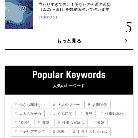
当たりすぎて怖い！あなたの今週の運勢
（2/23〜3/1）を数秘術占いで占います
FORTUNE
もっと見る
人気のキーワード
今さら聞けない
大人のマナー
人間関係
大人の女子力
おうち時間
育児
仕事効率化
100均
趣味
仕事も家庭も
夫婦
キャリアアップ
診断
仕事もおしゃれも