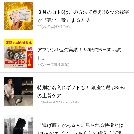
８月のロト6はこの方法で買え!!６つの数字
が『完全一致』する方法
PR(株式会社MURA)
アマゾン1位の実績！380円で5日間お試
し。
PR(ハーブ健康本舗)
特別な名入れギフトも！ 銀座で選ぶReFa
の上質ケア
PR(ReFa GINZA on CREA)
「逃げ癖」がある人に見られる特徴とは？
100人のエピソードを交えて解説【心理カ