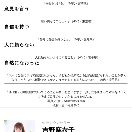
「根性をつける」（30代・宮崎県）
意見を言う
「思い切って口に出す」（40代・東京都）
自信を持つ
「自分に自信を持つこと」（30代・愛知県）
人に頼らない
「人に頼らないようにすること」（40代・岩手県）
自然になおった
「大人になるにつれて自然になおった。子どもが出来てからは尚更逃げられないことが多く
なり、どうしたら解決できるかという考えをするようになった」（30代・埼玉県）
「逃げ癖」は瞬間的にやってくることが多いと思いますが、少し立ち止まって対策をゆっく
り考えてみるのもいいかもしれませんね。
写真／（C）Shutterstock.com
取材・文／福島孝代
心理カウンセラー
吉野麻衣子