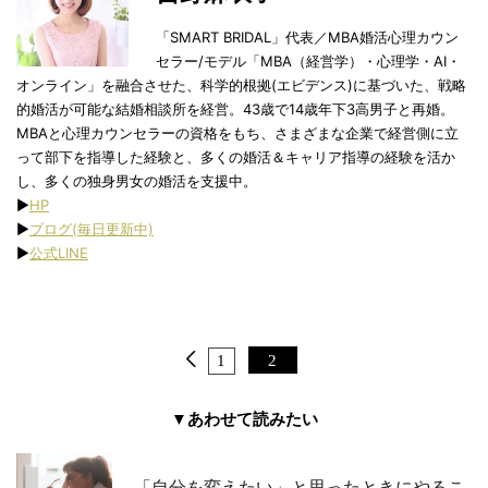
「SMART BRIDAL」代表／MBA婚活心理カウン
セラー/モデル「MBA（経営学）・心理学・AI・
オンライン」を融合させた、科学的根拠(エビデンス)に基づいた、戦略
的婚活が可能な結婚相談所を経営。43歳で14歳年下3高男子と再婚。
MBAと心理カウンセラーの資格をもち、さまざまな企業で経営側に立
って部下を指導した経験と、多くの婚活＆キャリア指導の経験を活か
し、多くの独身男女の婚活を支援中。
▶︎
HP
▶︎
ブログ(毎日更新中)
▶︎
公式LINE
1
2
▼あわせて読みたい
「自分を変えたい」と思ったときにやるこ