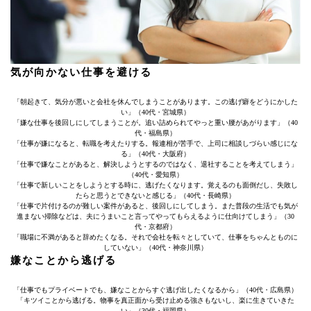
気が向かない仕事を避ける
「朝起きて、気分が悪いと会社を休んでしまうことがあります。この逃げ癖をどうにかした
い」（40代・宮城県）
「嫌な仕事を後回しにしてしまうことが。追い詰められてやっと重い腰があがります」（40
代・福島県）
「仕事が嫌になると、転職を考えたりする。報連相が苦手で、上司に相談しづらい感じにな
る」（40代・大阪府）
「仕事で嫌なことがあると、解決しようとするのではなく、退社することを考えてしまう」
（40代・愛知県）
「仕事で新しいことをしようとする時に、逃げたくなります。覚えるのも面倒だし、失敗し
たらと思うとできないと感じる」（40代・長崎県）
「仕事で片付けるのが難しい案件があると、後回しにしてしまう。また普段の生活でも気が
進まない掃除などは、夫にうまいこと言ってやってもらえるように仕向けてしまう」（30
代・京都府）
「職場に不満があると辞めたくなる。それで会社を転々としていて、仕事をちゃんとものに
していない」（40代・神奈川県）
嫌なことから逃げる
「仕事でもプライベートでも、嫌なことからすぐ逃げ出したくなるから」（40代・広島県）
「キツイことから逃げる。物事を真正面から受け止める強さもないし、楽に生きていきた
い」（30代・福岡県）