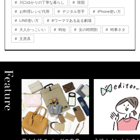
川口ゆかりの丁寧な暮らし
韓国
お料理レシピ代用
デジタル苦手
iPhone使い方
LINE使い方
#ワーママあるある劇場
大人かっこいい
時短
女の時間割
時事ネタ
文房具