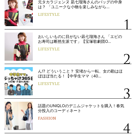
元タカラジェンヌ 凪七瑠海さんのバッグの中身
は？ 「ユニークな小物を楽しみながら…
LIFESTYLE
おいしいものに目がない凪七瑠海さん 「エビの
お寿司は断然生派です」【宝塚歌劇団O…
LIFESTYLE
ん!? どういうこと？ 安堵から一転、女の勘はほ
ぼほぼ当たる！【中学生ママ（40…
LIFESTYLE
話題のUNIQLOのデニムジャケットを購入！春気
分投入のコーディネート
FASHION