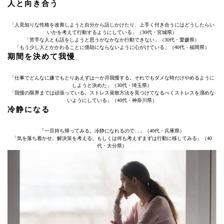
人と向き合う
「人見知りな性格を改善しようと自分から話しかけたり、上手く付き合うにはどうしたらい
いかを考えて行動するようにしている」（30代・宮城県）
「苦手な人とも話をしようと思うがなかなか行動できない」（30代・愛媛県）
「もう少し人とかかわることに億劫にならないように心がけている」（40代・福岡県）
期間を決めて我慢
「仕事でどんなに嫌でもとりあえずは一か月我慢する。それでもダメな時だけやめるように
しようと決めた」（30代・埼玉県）
「我慢の限界までは頑張っている。ストレス発散方法を見つけてなるべくストレスを溜めな
いようにしている」（40代・神奈川県）
冷静になる
「一旦持ち帰ってみる。冷静になれるので…」（40代・兵庫県）
「気を落ち着かせ、解決策を考える。もしくは何も考えずまずは行動に移してみる」（40
代・大分県）