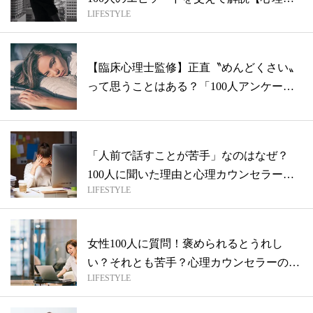
LIFESTYLE
ウ...
【臨床心理士監修】正直〝めんどくさい〟
って思うことはある？「100人アンケート
の...
「人前で話すことが苦手」なのはなぜ？
100人に聞いた理由と心理カウンセラーが
LIFESTYLE
教え...
女性100人に質問！褒められるとうれし
い？それとも苦手？心理カウンセラーの解
LIFESTYLE
説も...