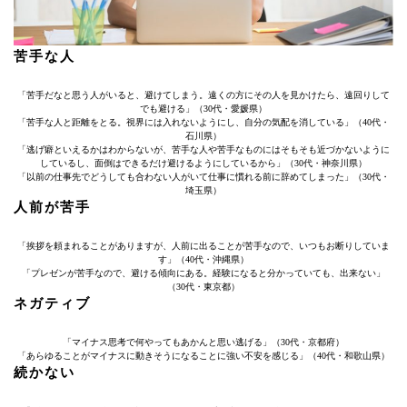
苦手な人
「苦手だなと思う人がいると、避けてしまう。遠くの方にその人を見かけたら、遠回りして
でも避ける」（30代・愛媛県）
「苦手な人と距離をとる。視界には入れないようにし、自分の気配を消している」（40代・
石川県）
「逃げ癖といえるかはわからないが、苦手な人や苦手なものにはそもそも近づかないように
しているし、面倒はできるだけ避けるようにしているから」（30代・神奈川県）
「以前の仕事先でどうしても合わない人がいて仕事に慣れる前に辞めてしまった」（30代・
埼玉県）
人前が苦手
「挨拶を頼まれることがありますが、人前に出ることが苦手なので、いつもお断りしていま
す」（40代・沖縄県）
「プレゼンが苦手なので、避ける傾向にある。経験になると分かっていても、出来ない」
（30代・東京都）
ネガティブ
「マイナス思考で何やってもあかんと思い逃げる」（30代・京都府）
「あらゆることがマイナスに動きそうになることに強い不安を感じる」（40代・和歌山県）
続かない