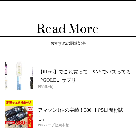
Read More
おすすめの関連記事
【iHerb】でこれ買って！SNSでバズってる
〝GOLD〟サプリ
PR(iHerb)
アマゾン1位の実績！380円で5日間お試
し。
PR(ハーブ健康本舗)