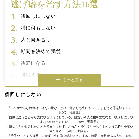
逃げ癖を治す方法16選
後回しにしない
特に何もしない
人と向き合う
期間を決めて我慢
冷静になる
挑戦する
もっと見る
後回しにしない
「いつかやらなければいけない嫌なことは、何よりも先にやってしまおうと意を決する」
（40代・福島県）
「面倒と思うことから先にやるようにしている。皿洗いや洗濯物を畳むなど、後回しにしや
すいものほどすぐやる 」（30代・千葉県）
「嫌なことやミスしたことを後回しにせず、さっさと片付けちゃおう！という気持ちを奮い
立たせる」（40代・大阪府）
「苦手なことでも後回しにせず、先に取り組むようにする。時間に余裕があるうちにやれ