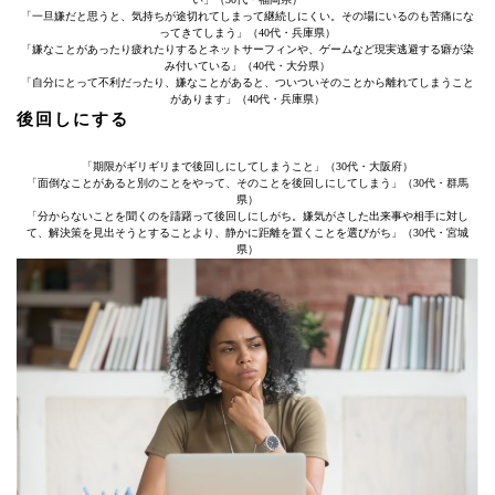
「一旦嫌だと思うと、気持ちが途切れてしまって継続しにくい。その場にいるのも苦痛にな
ってきてしまう」（40代・兵庫県）
「嫌なことがあったり疲れたりするとネットサーフィンや、ゲームなど現実逃避する癖が染
み付いている」（40代・大分県）
「自分にとって不利だったり、嫌なことがあると、ついついそのことから離れてしまうこと
があります」（40代・兵庫県）
後回しにする
「期限がギリギリまで後回しにしてしまうこと」（30代・大阪府）
「面倒なことがあると別のことをやって、そのことを後回しにしてしまう」（30代・群馬
県）
「分からないことを聞くのを躊躇って後回しにしがち。嫌気がさした出来事や相手に対し
て、解決策を見出そうとすることより、静かに距離を置くことを選びがち」（30代・宮城
県）