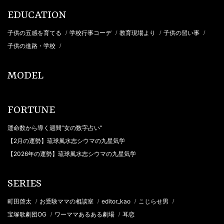
EDUCATION
子供の五感を育てる
学校行事コーデ
教育現場より
子供の習い事
/
/
/
/
子供の進路・学校
/
MODEL
FORTUNE
運命数から導く週間“女の数字占い”
【2月の運勢】琉球風水志シウマの九星気学
【2026年の運勢】琉球風水志シウマの九星気学
SERIES
町田啓太
お受験ママの相談室
editor_kao
こじらせ男
/
/
/
/
宝塚歌劇団OG
ワーママあるある劇場
耳恋
/
/