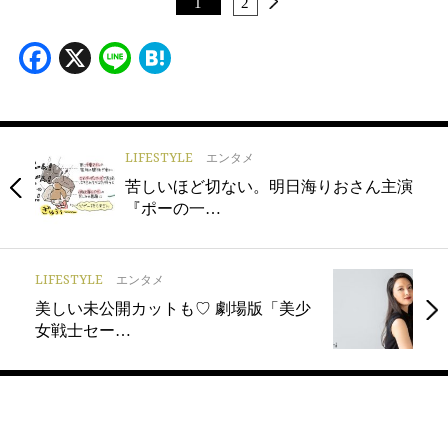
1
2
Facebook
X
Line
Hatena
LIFESTYLE
エンタメ
苦しいほど切ない。明日海りおさん主演
『ポーの一…
LIFESTYLE
エンタメ
美しい未公開カットも♡ 劇場版「美少
女戦士セー…