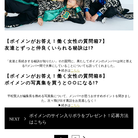
【ボイメンがお答え！働く女性の質問箱7】
友達とずっと仲良くいられる秘訣は!?
「友達と長続きする秘訣が知りたい」その質問に、果たしてボイメンのメンバーは何と答え
る!?メンバー間で大事にしていることについても語ってくれました。
▶︎続きは
こちら
【ボイメンがお答え！働く女性の質問箱8】
ボイメンの写真集を買うと○○になる!?
平松賢人が編集長を務める写真集について、メンバーが思うおすすめポイントを聞きまし
た。次々飛び出す裏話をお見逃しなく！
▶︎続きは
こちら
ボイメンのサイン入りポラをプレゼント！応募方法
はこちら