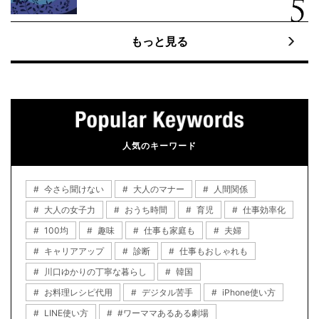
もっと見る
人気のキーワード
今さら聞けない
大人のマナー
人間関係
大人の女子力
おうち時間
育児
仕事効率化
100均
趣味
仕事も家庭も
夫婦
キャリアアップ
診断
仕事もおしゃれも
川口ゆかりの丁寧な暮らし
韓国
お料理レシピ代用
デジタル苦手
iPhone使い方
LINE使い方
#ワーママあるある劇場