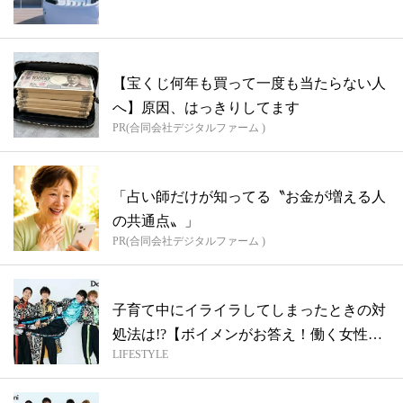
【宝くじ何年も買って一度も当たらない人
へ】原因、はっきりしてます
PR(合同会社デジタルファーム )
「占い師だけが知ってる〝お金が増える人
の共通点〟」
PR(合同会社デジタルファーム )
子育て中にイライラしてしまったときの対
処法は!?【ボイメンがお答え！働く女性の
LIFESTYLE
質...