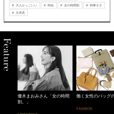
大人かっこいい
時短
女の時間割
時事ネタ
文房具
の時間
働く女性のバッグの中身
心地よくいられる
とは
FASHION