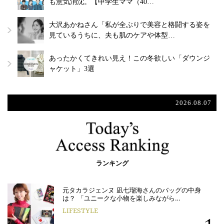
も意気消沈。【中学生ママ（40…
大沢あかねさん「私が全ぶりで美容と格闘する姿を
見ているうちに、夫も肌のケアや体型…
あったかくてきれい見え！この冬欲しい「ダウンジ
ャケット」3選
2026.08.07
ランキング
元タカラジェンヌ 凪七瑠海さんのバッグの中身
は？ 「ユニークな小物を楽しみながら…
LIFESTYLE