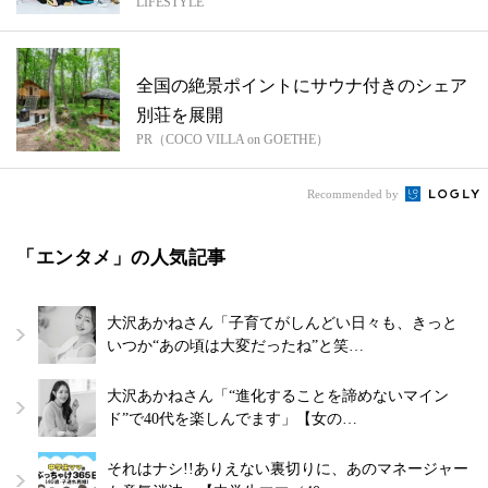
LIFESTYLE
質問...
全国の絶景ポイントにサウナ付きのシェア
別荘を展開
PR（COCO VILLA on GOETHE）
Recommended by
「エンタメ」の人気記事
大沢あかねさん「子育てがしんどい日々も、きっと
いつか“あの頃は大変だったね”と笑…
大沢あかねさん「“進化することを諦めないマイン
ド”で40代を楽しんでます」【女の…
それはナシ!!ありえない裏切りに、あのマネージャー