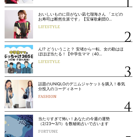
おいしいものに目がない凪七瑠海さん 「エビの
お寿司は断然生派です」【宝塚歌劇団O…
LIFESTYLE
ん!? どういうこと？ 安堵から一転、女の勘はほ
ぼほぼ当たる！【中学生ママ（40…
LIFESTYLE
話題のUNIQLOのデニムジャケットを購入！春気
分投入のコーディネート
FASHION
当たりすぎて怖い！あなたの今週の運勢
（2/23〜3/1）を数秘術占いで占います
FORTUNE