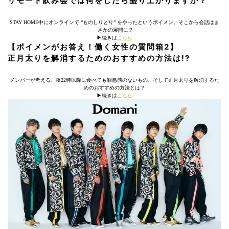
リモート飲み会では何をしたら盛り上がりますか？
STAY HOME中にオンラインで “ものしりとり” をやったというボイメン。そこから会話はま
さかの展開に!?
▶︎続きは
こちら
【ボイメンがお答え！働く女性の質問箱2】
正月太りを解消するためのおすすめの方法は!?
メンバーが考える、夜22時以降に食べても罪悪感のないもの、そして正月太りを解消するた
めのおすすめの方法とは？
▶︎続きは
こちら