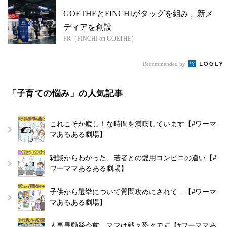
GOETHEとFINCHIがタッグを組み、新メ
ディアを創設
PR（FINCHI on GOETHE）
Recommended by
「子育ての悩み」の人気記事
これこそが癒し！な時間を満喫しています【#ワーマ
マあるある劇場】
雑談からわかった、若者との愛用コンビニの違い【#
ワーママあるある劇場】
子供から選挙について質問攻めにされて…【#ワーマ
マあるある劇場】
人事異動発令前、ママは戦々恐々です【#ワーママあ