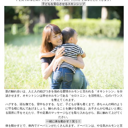
子どもを安心させるスキンシップ
肌の触れ合いは、人と人の結びつきを強める愛情ホルモンと言われる「オキシトシン」を分
泌させます。オキシトシンは幸せホルモンである「セロトニン」を活性化し、心のバランス
を整えてくれます。
ハグする、頭を撫でる、背中をさする、など、子どもが落ち着くまで、赤ちゃんの時のよう
に守る様に包んであげましょう。触られることを嫌がる場合は、お子さんが心地よいと感じ
る箇所に手をそえたり、手や足裏のマッサージなどを取り入れながら、肌に触れて上げてく
ださい。
一緒に体を動かす！笑う！
体を動かすとで、体内でドーパミンがたくさん出ます。ドーパミンは、やる気ホルモンと言