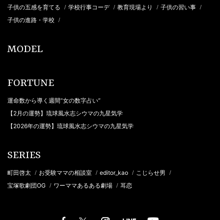
子供の五感を育てる
学校行事コーデ
教育現場より
子供の習い事
/
/
/
/
子供の進路・学校
/
MODEL
FORTUNE
運命数から導く週間“女の数字占い”
【2月の運勢】琉球風水志シウマの九星気学
【2026年の運勢】琉球風水志シウマの九星気学
SERIES
町田啓太
お受験ママの相談室
editor_kao
こじらせ男
/
/
/
/
宝塚歌劇団OG
ワーママあるある劇場
耳恋
/
/