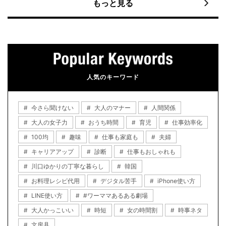
もっと見る
人気のキーワード
今さら聞けない
大人のマナー
人間関係
大人の女子力
おうち時間
育児
仕事効率化
100均
趣味
仕事も家庭も
夫婦
キャリアアップ
診断
仕事もおしゃれも
川口ゆかりの丁寧な暮らし
韓国
お料理レシピ代用
デジタル苦手
iPhone使い方
LINE使い方
#ワーママあるある劇場
大人かっこいい
時短
女の時間割
時事ネタ
文房具