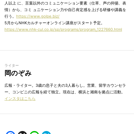
人以上 に、言葉以外のコミュニケーション要素（仕草、声の抑揚、表
情）から、コミ ュニケーション力や自己肯定感を上げる研修や講義を
行う。
https://www.golpe.biz/
5月からNHKカルチャーオンライン講座がスタート予定。
https://www.nhk-cul.co.jp/sp/programs/program_1227660.html
ライター
岡のぞみ
広報・ライター。3歳の息子と夫の3人暮らし。営業、留学カウンセラ
ー、コンビニの広報を経て独立。現在は、横浜と湘南を拠点に活動。
インスタはこちら