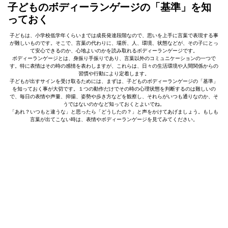
子どものボディーランゲージの「基準」を知
っておく
子どもは、小学校低学年くらいまでは成長発達段階なので、思いを上手に言葉で表現する事
が難しいものです。そこで、言葉の代わりに、場所、人、環境、状態などが、その子にとっ
て安心できるのか、心地よいのかを読み取れるボディーランゲージです。
ボディーランゲージとは、身振り手振りであり、言葉以外のコミュニケーションの一つで
す。特に表情はその時の感情を表わしますが、これらは、日々の生活環境や人間関係からの
習慣や行動により定着します。
子どもが出すサインを受け取るためには、まずは、子どものボディーランゲージの「基準」
を知っておく事が大切です。１つの動作だけでその時の心理状態を判断するのは難しいの
で、毎日の表情や声量、抑揚、姿勢や歩き方などを観察し、それらがいつも通りなのか、そ
うではないのかなど知っておくとよいでね。
「あれ？いつもと違うな」と思ったら「どうしたの？」と声をかけてあげましょう。もしも
言葉が出てこない時は、表情やボディーランゲージを見てみてください。