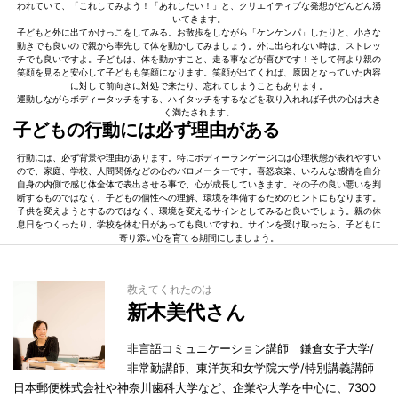
われていて、「これしてみよう！「あれしたい！」と、クリエイティブな発想がどんどん湧
いてきます。
子どもと外に出てかけっこをしてみる。お散歩をしながら「ケンケンパ」したりと、小さな
動きでも良いので親から率先して体を動かしてみましょう。外に出られない時は、ストレッ
チでも良いですよ。子どもは、体を動かすこと、走る事などが喜びです！そして何より親の
笑顔を見ると安心して子どもも笑顔になります。笑顔が出てくれば、原因となっていた内容
に対して前向きに対処で来たり、忘れてしまうこともあります。
運動しながらボディータッチをする、ハイタッチをするなどを取り入れれば子供の心は大き
く満たされます。
子どもの行動には必ず理由がある
行動には、必ず背景や理由があります。特にボディーランゲージには心理状態が表れやすい
ので、家庭、学校、人間関係などの心のバロメーターです。喜怒哀楽、いろんな感情を自分
自身の内側で感じ体全体で表出させる事で、心が成長していきます。その子の良い悪いを判
断するものではなく、子どもの個性への理解、環境を準備するためのヒントにもなります。
子供を変えようとするのではなく、環境を変えるサインとしてみると良いでしょう。親の休
息日をつくったり、学校を休む日があっても良いですね。サインを受け取ったら、子どもに
寄り添い心を育てる期間にしましょう。
教えてくれたのは
新木美代さん
非言語コミュニケーション講師 鎌倉女子大学/
非常勤講師、東洋英和女学院大学/特別講義講師
日本郵便株式会社や神奈川歯科大学など、企業や大学を中心に、7300