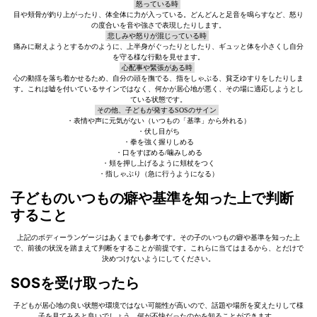
怒っている時
目や頬骨が釣り上がったり、体全体に力が入っている。どんどんと足音を鳴らすなど、怒り
の度合いを音や強さで表現したりします。
悲しみや怒りが混じっている時
痛みに耐えようとするかのように、上半身がぐったりとしたり、ギュッと体を小さくし自分
を守る様な行動を見せます。
心配事や緊張がある時
心の動揺を落ち着かせるため、自分の頭を撫でる、指をしゃぶる、貧乏ゆすりをしたりしま
す。これは嘘を付いているサインではなく、何かが居心地が悪く、その場に適応しようとし
ている状態です。
その他、子どもが発するSOSのサイン
・表情や声に元気がない（いつもの「基準」から外れる）
・伏し目がち
・拳を強く握りしめる
・口をすぼめる/噛みしめる
・頬を押し上げるように頬杖をつく
・指しゃぶり（急に行うようになる）
子どものいつもの癖や基準を知った上で判断
すること
上記のボディーランゲージはあくまでも参考です。その子のいつもの癖や基準を知った上
で、前後の状況を踏まえて判断をすることが前提です。これらに当てはまるから、とだけで
決めつけないようにしてください。
SOSを受け取ったら
子どもが居心地の良い状態や環境ではない可能性が高いので、話題や場所を変えたりして様
子を見てみると良いでしょう。何が不快だったのかを知ることができます。