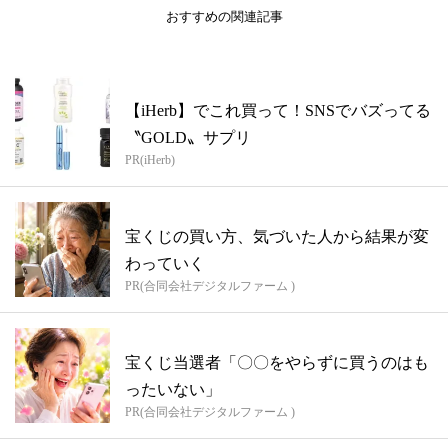
おすすめの関連記事
【iHerb】でこれ買って！SNSでバズってる
〝GOLD〟サプリ
PR(iHerb)
宝くじの買い方、気づいた人から結果が変
わっていく
PR(合同会社デジタルファーム )
宝くじ当選者「〇〇をやらずに買うのはも
ったいない」
PR(合同会社デジタルファーム )