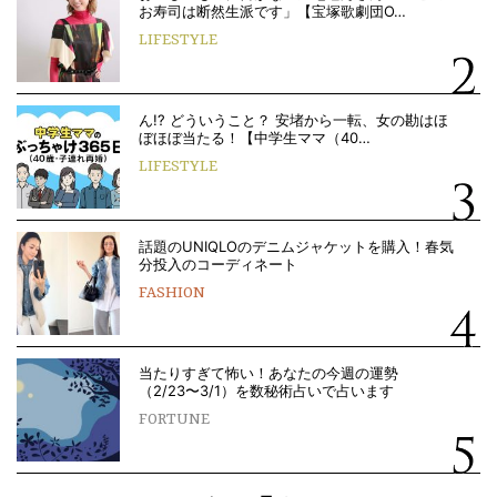
お寿司は断然生派です」【宝塚歌劇団O…
LIFESTYLE
ん!? どういうこと？ 安堵から一転、女の勘はほ
ぼほぼ当たる！【中学生ママ（40…
LIFESTYLE
話題のUNIQLOのデニムジャケットを購入！春気
分投入のコーディネート
FASHION
当たりすぎて怖い！あなたの今週の運勢
（2/23〜3/1）を数秘術占いで占います
FORTUNE