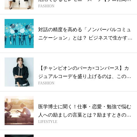
FASHION
ワー...
対話の精度を高める「ノンバーバルコミュ
ニケーション」とは？ ビジネスで生かす具
体...
【チャンピオンのパーカ×コンバース】カ
ジュアルコーデを盛り上げるのは、この
FASHION
「クチ...
医学博士に聞く！仕事・恋愛・勉強で悩む
人への励ましの言葉とは？励ますときの注
LIFESTYLE
意点...