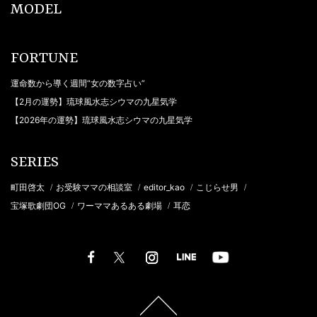
MODEL
FORTUNE
運命数から導く週間“女の数字占い”
【2月の運勢】琉球風水志シウマの九星気学
【2026年の運勢】琉球風水志シウマの九星気学
SERIES
町田啓太
お受験ママの相談室
editor_kao
こじらせ男
/
/
/
/
宝塚歌劇団OG
ワーママあるある劇場
耳恋
/
/