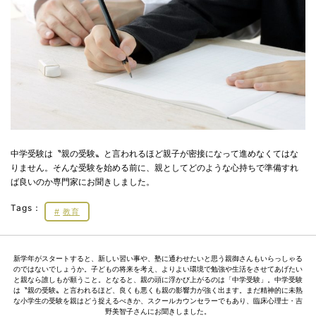
中学受験は〝親の受験〟と言われるほど親子が密接になって進めなくてはな
りません。そんな受験を始める前に、親としてどのような心持ちで準備すれ
ば良いのか専門家にお聞きしました。
Tags：
教育
新学年がスタートすると、新しい習い事や、塾に通わせたいと思う親御さんもいらっしゃる
のではないでしょうか。子どもの将来を考え、よりよい環境で勉強や生活をさせてあげたい
と親なら誰しもが願うこと。となると、親の頭に浮かび上がるのは「中学受験」。中学受験
は〝親の受験〟と言われるほど、良くも悪くも親の影響力が強く出ます。まだ精神的に未熟
な小学生の受験を親はどう捉えるべきか、スクールカウンセラーでもあり、臨床心理士・吉
野美智子さんにお聞きしました。