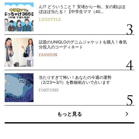
ん!? どういうこと？ 安堵から一転、女の勘はほ
ぼほぼ当たる！【中学生ママ（40…
LIFESTYLE
話題のUNIQLOのデニムジャケットを購入！春気
分投入のコーディネート
FASHION
当たりすぎて怖い！あなたの今週の運勢
（2/23〜3/1）を数秘術占いで占います
FORTUNE
もっと見る