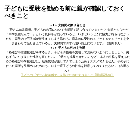
子どもに受験を勧める前に親が確認しておく
べきこと
＜1＞ 夫婦間の擦り合わせ
「皆さんは常日頃、子どもの教育について夫婦間で話し合っていますか？ 夫婦どちらかが
『中学受験なんて…』という気持ちが残っていると、いざというときに協力が得られなかっ
たり、家族内で不信感が芽生えてしまう恐れも。日常的に受験のメリット＆デメリットを突
き合わせて話し合えていると、夫婦間でのすれ違い防止になります」（吉田さん）
＜2＞ 子どもの性格を判断
「塾選びや志望校選びをするとき、子どもの性格を無視して決めないようにしましょう。例
えば〝のんびりした性格を直したい〟 〝幼さを成長させたい〟など、本人の性格を変えるた
めの塾選びや学校選びは、結果無理が生じてきてしまうためオススメできません。その子に
合った場所を見極めるためにも、いま一度子どもの性格を観察してみてください」（吉田さ
ん）
子どもの『ゲーム時差ボケ』を防ぐためにすべきこと【眼科医監修】