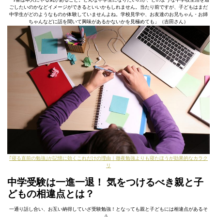
ごしたいのかなどイメージができるといいかもしれません。当たり前ですが、子どもはまだ
中学生がどのようなものか体験していませんよね。学校見学や、お友達のお兄ちゃん・お姉
ちゃんなどに話を聞いて興味があるかないかを見極めても」（吉田さん）
｢寝る直前の勉強｣が記憶に効くこれだけの理由｜徹夜勉強よりも寝たほうが効果的なカラク
リ
中学受験は一進一退！ 気をつけるべき親と子
どもの相違点とは？
一通り話し合い、お互い納得していざ受験勉強！となっても親と子どもには相違点があるそ
う。