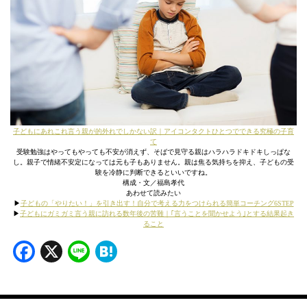
子どもにあれこれ言う親が的外れでしかない訳｜アイコンタクトひとつでできる究極の子育
て
受験勉強はやってもやっても不安が消えず、そばで見守る親はハラハラドキドキしっぱな
し。親子で情緒不安定になっては元も子もありません。親は焦る気持ちを抑え、子どもの受
験を冷静に判断できるといいですね。
構成・文／福島孝代
あわせて読みたい
▶︎
子どもの「やりたい！」を引き出す！自分で考える力をつけられる簡単コーチング6STEP
▶︎
子どもにガミガミ言う親に訪れる数年後の苦難｜｢言うことを聞かせよう｣とする結果起き
ること
Facebook
X
Line
Hatena