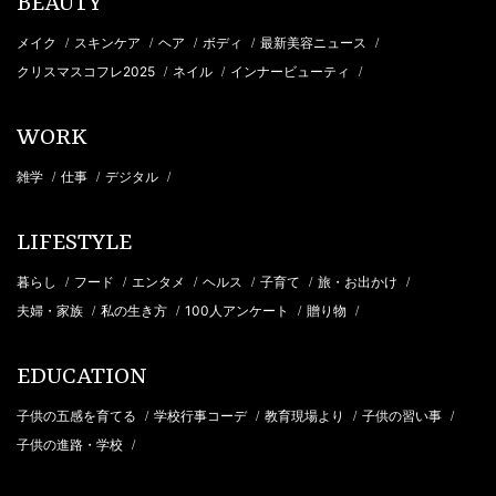
BEAUTY
メイク
スキンケア
ヘア
ボディ
最新美容ニュース
/
/
/
/
/
クリスマスコフレ2025
ネイル
インナービューティ
/
/
/
WORK
雑学
仕事
デジタル
/
/
/
LIFESTYLE
暮らし
フード
エンタメ
ヘルス
子育て
旅・お出かけ
/
/
/
/
/
/
夫婦・家族
私の生き方
100人アンケート
贈り物
/
/
/
/
EDUCATION
子供の五感を育てる
学校行事コーデ
教育現場より
子供の習い事
/
/
/
/
子供の進路・学校
/