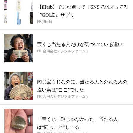
【iHerb】でこれ買って！SNSでバズってる
〝GOLD〟サプリ
PR(iHerb)
宝くじ当たる人だけが気づいている違い
PR(合同会社デジタルファーム )
同じ宝くじなのに、当たる人と外れる人の
違い実は“ここ”でした
PR(合同会社デジタルファーム )
「宝くじ、運じゃなかった」当たる人
は“同じこと”してる