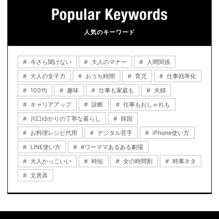
人気のキーワード
今さら聞けない
大人のマナー
人間関係
大人の女子力
おうち時間
育児
仕事効率化
100均
趣味
仕事も家庭も
夫婦
キャリアアップ
診断
仕事もおしゃれも
川口ゆかりの丁寧な暮らし
韓国
お料理レシピ代用
デジタル苦手
iPhone使い方
LINE使い方
#ワーママあるある劇場
大人かっこいい
時短
女の時間割
時事ネタ
文房具