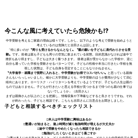
今こんな風に考えていたら危険かも!?
中学受験を考えるご家庭の理由は様々です。しかし、以下のような考えで受験を始めようと
考えているのは危険だと吉田さんは話します。
「特に多いのが
〝周りも受けるからなんとなく〟
〝親の願いを子どもに肩代わりさせる受
験〟
です。前者は親も子どもも周りの空気に飲まれている状態。目的意識がなければ途中で
挫折もあり得ますし、子どもは大きく傷つきます。 後者は親が受からなかった学校や、逆に
自分も通っていた学校を受験させるパターンです。子どもの性格や本当に行きたい学校を無
視した状態は、子ども自身を否定することにもなりかねません。
〝大学進学・就職まで視野に入れると、中学受験がお得でコスパがいい〟
と思っている親御
さんもいらっしゃいました。確かに大学受験よりも、中学受験のほうが費用が少なくて済む
傾向にあります。ローリスク・ハイリターンを考えているようですが、子どもの人生は親の
ものではありません。子どもが行きたいと思える学校が見つかるまで待つのも親の仕事では
ないでしょうか」（吉田さん）
まずは親御さんが以上のことを把握し、情報収集や下準備などすると良さそうですね。それ
が終わったら、子どもと相談です。こちらも吉田さんに注意点をお聞きしました。
子どもと相談するべきチェックリスト
□本人は中学受験に興味はあるか
□塾通いが始まると、遊ぶ時間が減り勉強時間が増えるが大丈夫か
□途中で受験をやめたくなったら相談できるか
□勉強がしたくないときはどう過ごすか
「1番は本人にやる気があること。どんな中学生になりたいのか、どのような中学校生活を過