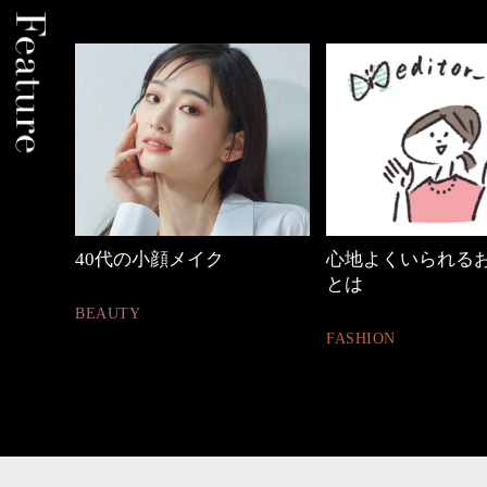
心地よくいられるおしゃれ
優木まおみさん「
とは
割。」
FASHION
LIFESTYLE