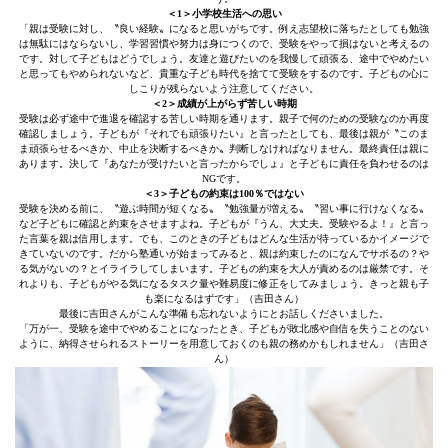
＜1＞小学校生活への思い
「親は受験に対し、〝良い経験〟になると思いがちです。例え志望校に落ちたとしても勉強
は無駄にはならないし、学習習慣や努力は身につくので、受験をやって損はないと考えるの
です。対して子どもはどうでしょう。友達と遊びたいのを我慢して頑張る、途中でやめたい
と思ってもやめられないなど、貴重な子ども時代を捨てて受験をするのです。子どもの心に
しこりが残らないよう注意してください。
＜2＞成績が上がらず苦しい時期
受験は必ず途中で進退を確認する苦しい時期を通ります。親子で何のための受験なのか再度
確認しましょう。子どもが『それでも頑張りたい』と言ったとしても、最後は親が〝このま
ま頑張らせるべきか、中止を決断するべきか〟判断しなければなりません。最終責任は親に
あります。決して『あなたが受けたいと言ったからでしょ』と子どもに責任を負わせるのは
NGです。
＜3＞子どもの約束は100％ではない
受験を決める前に、〝遊ぶ時間が短くなる〟〝勉強量が増える〟〝習い事に行けなくなる〟
など子どもに確認と約束をさせますよね。子どもが『うん、大丈夫。受験やるよ！』と言っ
た言葉を親は信用します。でも、このときの子どもはどんな生活が待っているかイメージで
きていないのです。だから塾通いが始まってみると、親は約束したのになんでサボるの？や
る気がないの？とイライラしてしまいます。子どもの約束を大人が責めるのは厳禁です。そ
れよりも、子どもがやる気になるタスク量や難易度に修正をしてみましょう。きっと親も子
も楽になるはずです」（吉田さん）
最後に吉田さんがこんな準備も忘れないようにとお話しくださいました。
「万が一、受験を途中でやめることになったとき、子どもが敗北感や自信を失うことのない
ように、納得させられるストーリーを用意しておくのも親の務めかもしれません」（吉田さ
ん）