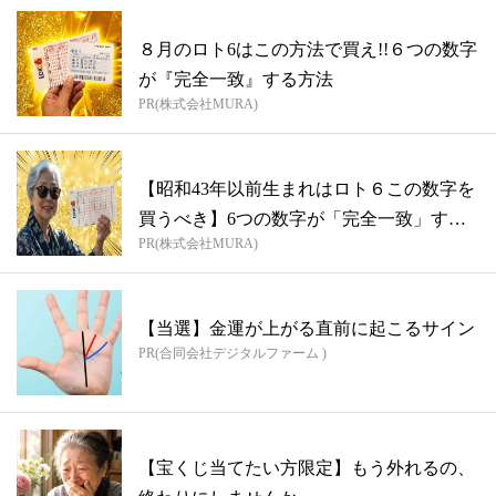
８月のロト6はこの方法で買え!!６つの数字
が『完全一致』する方法
PR(株式会社MURA)
【昭和43年以前生まれはロト６この数字を
買うべき】6つの数字が「完全一致」する
PR(株式会社MURA)
方...
【当選】金運が上がる直前に起こるサイン
PR(合同会社デジタルファーム )
【宝くじ当てたい方限定】もう外れるの、