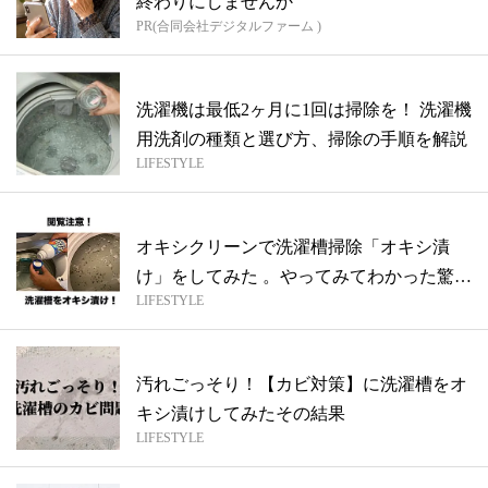
終わりにしませんか
PR(合同会社デジタルファーム )
洗濯機は最低2ヶ月に1回は掃除を！ 洗濯機
用洗剤の種類と選び方、掃除の手順を解説
LIFESTYLE
オキシクリーンで洗濯槽掃除「オキシ漬
け」をしてみた 。やってみてわかった驚き
LIFESTYLE
の効...
汚れごっそり！【カビ対策】に洗濯槽をオ
キシ漬けしてみたその結果
LIFESTYLE