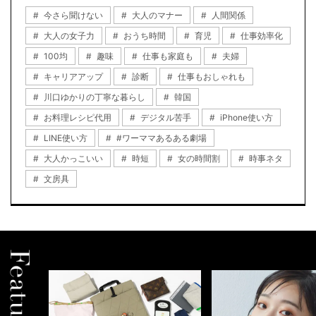
今さら聞けない
大人のマナー
人間関係
大人の女子力
おうち時間
育児
仕事効率化
100均
趣味
仕事も家庭も
夫婦
キャリアアップ
診断
仕事もおしゃれも
川口ゆかりの丁寧な暮らし
韓国
お料理レシピ代用
デジタル苦手
iPhone使い方
LINE使い方
#ワーママあるある劇場
大人かっこいい
時短
女の時間割
時事ネタ
文房具