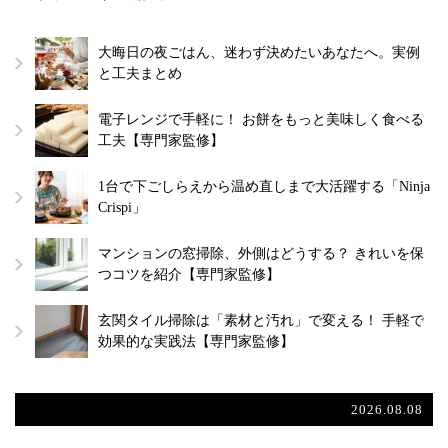
大晦日の夜ごはん、迷わず決めたいあなたへ。実例
と工夫まとめ
電子レンジで手軽に！ お餅をもっと美味しく食べる
工夫【専門家監修】
1台で下ごしらえから温め直しまで大活躍する「Ninja
Crispi」
マンションの窓掃除、外側はどうする？ きれいを保
つコツを紹介【専門家監修】
玄関タイル掃除は「素材と汚れ」で変える！ 手軽で
効果的な実践法【専門家監修】
2026.08.08