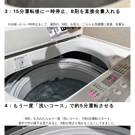
3：15分運転後に一時停止、B剤を直接全量入れる
15分経ったら一時停止をして、液剤の「B剤」を投入。こちらも洗濯槽に直接、全量を。
4：もう一度「洗いコース」で約5分運転させる
「B剤」を入れたらもう一度「洗いコース」で約5分運転スタート。
途中で中の様子を見てみると、B剤が混ざり泡がもくもくしてきました。