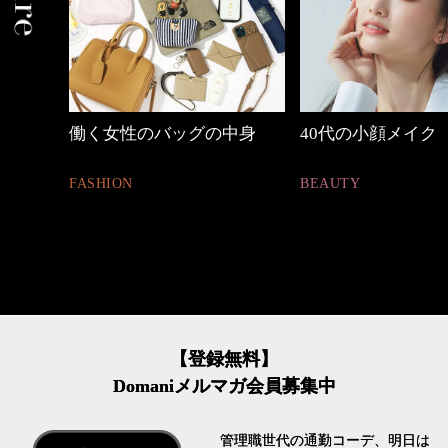
中身
40代の小顔メイク
心地よくいられる
とは
BEAUTY
FASHION
【登録無料】
Domaniメルマガ会員募集中
管理職世代の通勤コーデ、明日は