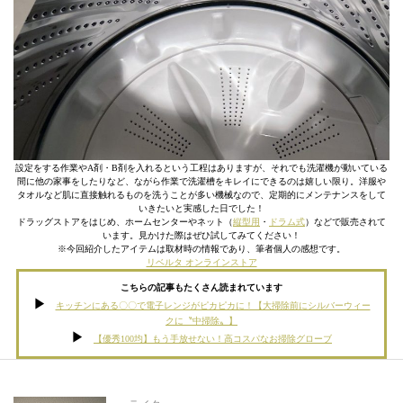
設定をする作業やA剤・B剤を入れるという工程はありますが、それでも洗濯機が動いている
間に他の家事をしたりなど、ながら作業で洗濯槽をキレイにできるのは嬉しい限り。洋服や
タオルなど肌に直接触れるものを洗うことが多い機械なので、定期的にメンテナンスをして
いきたいと実感した日でした！
ドラッグストアをはじめ、ホームセンターやネット（
縦型用
・
ドラム式
）などで販売されて
います。見かけた際はぜひ試してみてください！
※今回紹介したアイテムは取材時の情報であり、筆者個人の感想です。
リベルタ オンラインストア
こちらの記事もたくさん読まれています
キッチンにある〇〇で電子レンジがピカピカに！【大掃除前にシルバーウィー
クに〝中掃除〟】
【優秀100均】もう手放せない！高コスパなお掃除グローブ