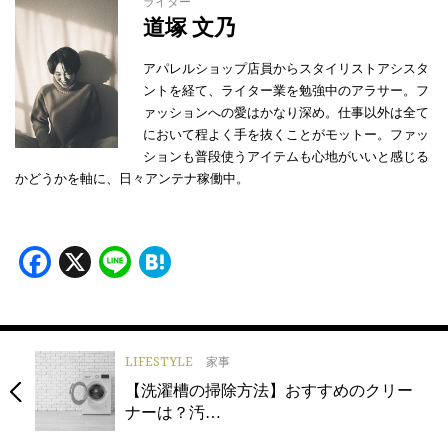
ライター
道塚 文乃
アパレルショップ店員からスタイリストアシスタ
ントを経て、ライター業を勉強中のアラサー。フ
ァッションへの愛はかなり深め。仕事以外は全て
において程よく手を抜くことがモットー。ファッ
ションも普段使うアイテムも心地がいいと感じる
かどうかを軸に、日々アンテナ稼働中。
Facebook
X
Line
Hatena
LIFESTYLE
家事
【洗濯槽の掃除方法】おすすめのクリー
ナーは？汚…