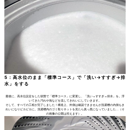
5：高水位のまま「標準コース」で「洗い→すすぎ→排
水」をする
最後に、高水位設定をした状態で「標準コース」に変更し、「洗い→すすぎ→排水」を。浮
いてきた汚れや泡などを流してきれいにしていきます。
そして、すべての工程が完了しました！構造上、外側は確認できませんが洗濯槽の内側もき
れいになりピカピカに。洗濯槽内のゴミ取りネットを見たら真っ黒になっていました…（そ
の画像の公開は控えます）。