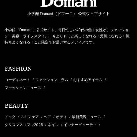
小学館 Domani（ドマーニ） 公式ウェブサイト
小学館「Domani」公式サイト。毎日忙しい40代の働く女性が、ファッショ
ン・美容・ライフスタイル…今よりもっと楽しくなれる！元気になれる！気
持ちよくなれる！こと限定でお届けするメディアです。
FASHION
コーディネート
ファッションコラム
おすすめアイテム
/
/
/
ファッションニュース
/
BEAUTY
メイク
スキンケア
ヘア
ボディ
最新美容ニュース
/
/
/
/
/
クリスマスコフレ2025
ネイル
インナービューティ
/
/
/