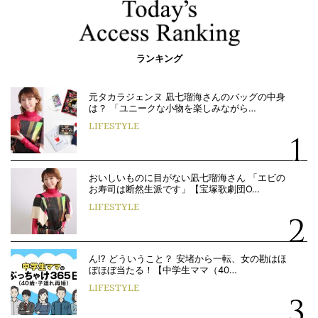
ランキング
元タカラジェンヌ 凪七瑠海さんのバッグの中身
は？ 「ユニークな小物を楽しみながら…
LIFESTYLE
おいしいものに目がない凪七瑠海さん 「エビの
お寿司は断然生派です」【宝塚歌劇団O…
LIFESTYLE
ん!? どういうこと？ 安堵から一転、女の勘はほ
ぼほぼ当たる！【中学生ママ（40…
LIFESTYLE