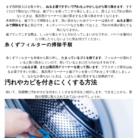
まず洗剤投入口を取り外し、
ぬるま湯ですすいで汚れをふやかしながら取り除きます
。すす
ぐだけで取れない汚れは、歯ブラシを使ってこすり落としましょう。思うように汚れが取れ
ないときは、風呂用クリーナーに漬け置きすると取り除きやすくなります。
本体部分も、歯ブラシで掃除をします。洗い流せないためクリーナーは使わず、
ぬるま湯の
みで掃除をする
と安心です。キッチンペーパーなどを敷いておくと、汚れや水滴が落ちても
気になりません。
歯ブラシでこする際は、しっかり落とそうと力が入ってしまいがちですが、パーツを傷付け
たり壊したりしないように気を付けてください。
糸くずフィルターの掃除手順
糸くずフィルターを本体から取り外し、
たまっているゴミを捨てます
。フィルターが濡れて
いると取り除きにくいので、乾いているときに行うのがおすすめです。
フィルターは
ぬるま湯、または風呂用クリーナーを使って洗います
。プラスチック部分はぬ
るま湯ですすいだ後に、風呂用クリーナーと歯ブラシを使って汚れをこすり落としましょ
う。なかなか落ちないときは、しばらく漬け置きすると効果的です。
汚れやカビを付きにくくする方法
続いて、洗濯槽に汚れやカビを付きにくくさせる方法をご紹介します。できることから、普
段の習慣に取り入れてみてはいかがでしょうか。