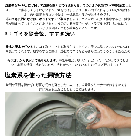
洗濯機を5～10分ほど回して洗剤を隅々まで行き渡らせ、そのままの状態で2～3時間放置
しま
す。ここで排水してしまわないように気を付けましょう。長い間手入れをしていない場合や
より高い効果を得たい場合は、一晩放置するのがおすすめです。
浮いてきた汚れなどは、ネットですくい取りましょう
。ゴミが残ったまま排水すると、排水
溝が詰まってしまうことがあります。根気のいる作業ですが、トラブルを避けるためにも、
しっかり取り除くことが重要なポイントです。
3：ゴミを除去後、すすぎ洗い
排水と脱水を行います
。ゴミ取りネットを取り付けておくと、手では取りきれなかったゴミ
を受けてくれます。脱水をする理由は、遠心力でゴミなどがさらに出てくることもあるため
です。
再び
洗いから脱水まで繰り返します
。中途半端だと取りきれなかったゴミが出てきてしま
い、衣類を清潔に洗えないため、汚れが出てこなくなるまで2回ほど行いましょう。
塩素系を使った掃除方法
時間や手間を掛けずに頑固な汚れを落としたい人には、塩素系クリーナーがおすすめです。
掃除方法を注意点とともにご紹介します。