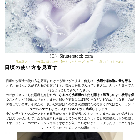
（C）Shutterstock.com
日本版とアメリカ版の違いは!? 【オキシクリーン】の正しい使い方（まとめ）
日頃の使い方を見直す
日頃の洗濯機の使い方を見直すだけでも違いが出ます。例えば、
洗剤や柔軟剤の量を守る
こ
とで、石けんカスができるのを防げます。普段目分量で入れている人は、きちんと計って入
れるようにしてみてください。
カビはジメジメした場所を好むため、
なるべく洗濯機のふたを開けて風通しのよい状態を保
つ
ことがカビ予防になります。また、脱いだ衣類には皮脂や汗などカビのエサになるものが
付着しています。そのため、脱いだ衣類はそのまま洗濯槽にためておくのではなく、
ランド
リーバスケットなどに入れておいてから洗濯
しましょう。
小さい子どもやスポーツをする家族がいると衣類が汚れやすいです。食べこぼしや泥汚れな
どは先に手洗いして、ある程度汚れを落としてから洗うようにすると洗濯槽の汚れが軽減し
ます。ポケットの中にテッシュや紙くずなどが入っていないかチェックしたり、ホコリを払
ってから洗ったりすることも効果的です。