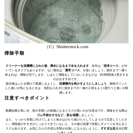
（C）Shutterstock.com
掃除手順
クリーナーを洗濯槽に入れた後、満水になるまで水を入れます
。近年は「
洗浄コース
」が付
いているタイプもありますが、ない場合は「
通常コース
」を使いましょう。脱水まで一通り
終えれば、掃除が完了します。しばらく掃除をしていないときなどは、約3時間漬け置きする
のがおすすめです。
脱水後はふたを開けて風通しをよくし、
洗濯槽内を乾かすようにしましょう
。独特のツンと
した臭いが気になるときは、洗剤を入れずに脱水までの一連の工程をもう1度行うと臭いが軽
減します。
注意すべきポイント
殺菌効果が高い分、肌や衣類への刺激になるリスクが高いのが注意点です。掃除をする際は
ゴム手袋をするなど、肌を保護
しましょう。
また、うっかり衣類に付けてしまうと色がはげたり抜けたりしてしまうので注意してくださ
い。掃除後のすすぎがしっかりできていないと、その後の洗濯で衣類にダメージを与えるリ
スクもあります。お気に入りの大切な衣類が台無しにならないように、
すすぎは念入りに行
いましょう
。