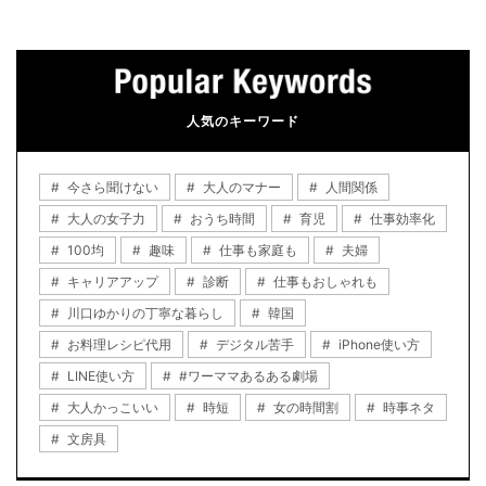
人気のキーワード
今さら聞けない
大人のマナー
人間関係
大人の女子力
おうち時間
育児
仕事効率化
100均
趣味
仕事も家庭も
夫婦
キャリアアップ
診断
仕事もおしゃれも
川口ゆかりの丁寧な暮らし
韓国
お料理レシピ代用
デジタル苦手
iPhone使い方
LINE使い方
#ワーママあるある劇場
大人かっこいい
時短
女の時間割
時事ネタ
文房具