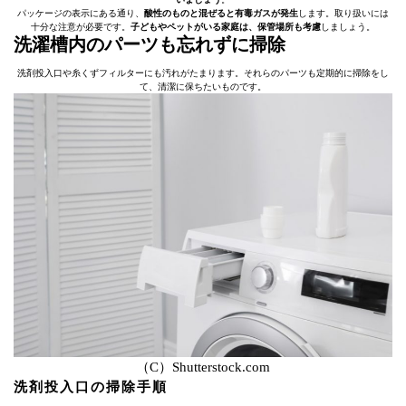
パッケージの表示にある通り、
酸性のものと混ぜると有毒ガスが発生
します。取り扱いには
十分な注意が必要です。
子どもやペットがいる家庭は、保管場所も考慮
しましょう。
洗濯槽内のパーツも忘れずに掃除
洗剤投入口や糸くずフィルターにも汚れがたまります。それらのパーツも定期的に掃除をし
て、清潔に保ちたいものです。
（C）Shutterstock.com
洗剤投入口の掃除手順