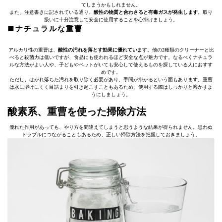
てしまうかもしれません。
また、注意書きに記されている通り、
酸性の物質と合わさると有毒ガスが発生します
。取り
扱いに十分注意して安全に使用することを心掛けましょう。
■ナチュラルな重曹
アルカリ性の重曹は、
酸性の汚れを落とす効果に優れています
。他の2種類のクリーナーと比
べると殺菌力は低いですが、食品にも使われるほど安全な点が魅力です。なるべくナチュラ
ルな方法がよい人や、子どもやペットがいても安心して使えるものを探している人におすす
めです。
ただし、はがれ落ちた汚れを取り除く必要があり、手間が掛かるという面もあります。重曹
は水に溶けにくく目詰まりを引き起こすこともあるため、使用する際はしっかりと溶かすよ
うにしましょう。
酸素系、重曹を使った掃除方法
優れた作用があっても、やり方を間違えてしまうと思うような結果が得られません。思わぬ
トラブルにつながることもあるため、正しい掃除方法を把握しておきましょう。