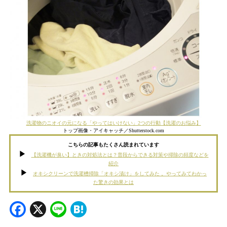
洗濯物のニオイの元になる「やってはいけない」2つの行動【洗濯のお悩み】
トップ画像・アイキャッチ／Shutterstock.com
こちらの記事もたくさん読まれています
【洗濯機が臭い】ときの対処法とは？普段からできる対策や掃除の頻度などを
紹介
オキシクリーンで洗濯槽掃除「オキシ漬け」をしてみた 。やってみてわかっ
た驚きの効果とは
Facebook
X
Line
Hatena