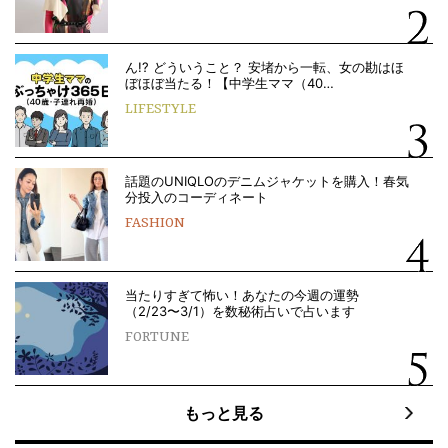
ん!? どういうこと？ 安堵から一転、女の勘はほ
ぼほぼ当たる！【中学生ママ（40…
LIFESTYLE
話題のUNIQLOのデニムジャケットを購入！春気
分投入のコーディネート
FASHION
当たりすぎて怖い！あなたの今週の運勢
（2/23〜3/1）を数秘術占いで占います
FORTUNE
もっと見る