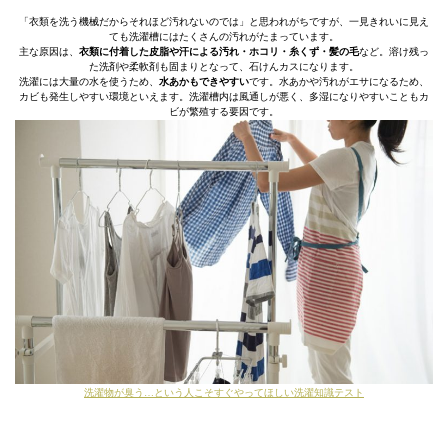
「衣類を洗う機械だからそれほど汚れないのでは」と思われがちですが、一見きれいに見え
ても洗濯槽にはたくさんの汚れがたまっています。
主な原因は、
衣類に付着した皮脂や汗による汚れ・ホコリ・糸くず・髪の毛
など。溶け残っ
た洗剤や柔軟剤も固まりとなって、石けんカスになります。
洗濯には大量の水を使うため、
水あかもできやすい
です。水あかや汚れがエサになるため、
カビも発生しやすい環境といえます。洗濯槽内は風通しが悪く、多湿になりやすいこともカ
ビが繁殖する要因です。
洗濯物が臭う…という人こそすぐやってほしい洗濯知識テスト