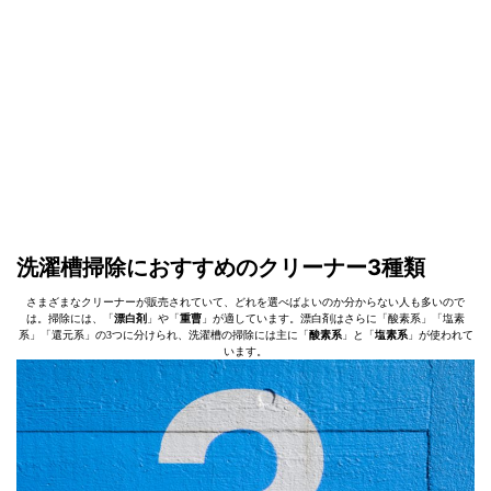
洗濯槽掃除におすすめのクリーナー3種類
さまざまなクリーナーが販売されていて、どれを選べばよいのか分からない人も多いので
は。掃除には、「
漂白剤
」や「
重曹
」が適しています。漂白剤はさらに「酸素系」「塩素
系」「還元系」の3つに分けられ、洗濯槽の掃除には主に「
酸素系
」と「
塩素系
」が使われて
います。