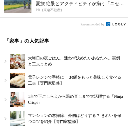
夏旅 絶景とアクティビティが揃う「ニセコ
PR（東急不動産）
東...
Recommended by
「家事」の人気記事
大晦日の夜ごはん、迷わず決めたいあなたへ。実例
と工夫まとめ
電子レンジで手軽に！ お餅をもっと美味しく食べる
工夫【専門家監修】
1台で下ごしらえから温め直しまで大活躍する「Ninja
Crispi」
マンションの窓掃除、外側はどうする？ きれいを保
つコツを紹介【専門家監修】