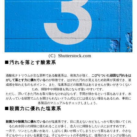
（C）Shutterstock.com
■汚れを落とす酸素系
過酸化ナトリウムが主な原料である酸素系は、発泡力が強く、
こびりついた頑固な汚れをは
がして落とす力に優れている
のが特徴です。はがれた汚れが見えるため効果が実感でき、達
成感を味わえるのもポイント。また、塩素系ほどの殺菌力はありませんが臭いがきつくない
ため、掃除中や掃除後も気にならず使いやすいです。
ただし、浮いてきた汚れを取り除かなければならず、手間が掛かるという面もあります。水
が入っている状態でふたを開けられないドラム式などには使えない場合もあるため、事前に
各製品のマニュアルをチェックしましょう。
■殺菌力に優れた塩素系
殺菌力や除菌力に優れている
のが塩素系です。目に見えないカビもしっかり取り除いてくれ
るため水回りの掃除に使われることが多く、念入りに掃除をしたい人におすすめです。
一方で、ツンとした臭いがあり、しばらく臭いが残ってしまうという面もあります。小さな
子どもやペットがいる家庭では、子どもやペットの不在時など、使用のタイミングが限られ