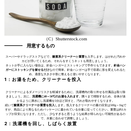
（C）Shutterstock.com
用意するもの
スーパーやドラッグストアなどで、
酸素系クリーナー
か
重曹
を入手します。はがれた汚れや
カビが浮いてくるため、それらをすくうネットも用意しましょう。
ネットが手に入らない場合は、針金ハンガーとストッキングで手作りもできます。
針金ハン
ガーにストッキングを被せるだけ
なので簡単。針金ハンガーは手で容易に形を変えられるた
め、適度な大きさや形に整えると使いやすくなります。
1：お湯をため、クリーナーを投入
クリーナーによるダメージリスクを軽減するために、洗濯槽内の取り外せる付属品は取り除
きましょう。次に、
洗濯機に40～50℃のお湯を入れます
。隅々まで掃除するため、全体が漬
かるように満水にし洗濯機を5分ほど回すと、汚れが取れやすくなります。
続いて
酸素系クリーナーか重曹を投入
します。投入するクリーナーの量の目安は500g～1kgで
すが、商品により異なるためパッケージに書かれている分量に従ってください。重曹は約1カ
ップが目安になります。ただし、少なすぎると思うような結果が得られない可能性があるの
で、水量に合わせて調整しましょう。
2：洗濯機を回し、しばらく放置