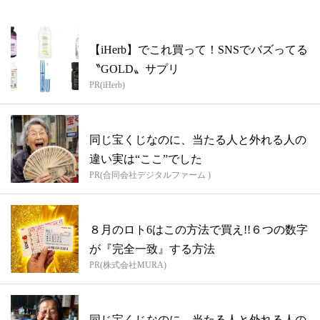
【iHerb】でこれ買って！SNSでバズってる
〝GOLD〟サプリ
PR(iHerb)
同じ宝くじなのに、当たる人と外れる人の
違い実は“ここ”でした
PR(合同会社デジタルファーム )
８月のロト6はこの方法で買え!!６つの数字
が『完全一致』する方法
PR(株式会社MURA)
同じ宝くじなのに、当たる人と外れる人の