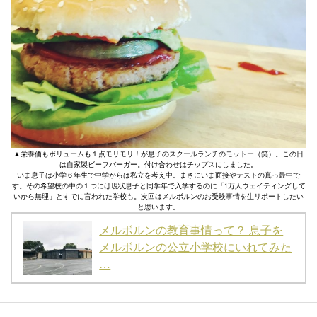
▲栄養価もボリュームも１点モリモリ！が息子のスクールランチのモットー（笑）。この日
は自家製ビーフバーガー。付け合わせはチップスにしました。
いま息子は小学６年生で中学からは私立を考え中。まさにいま面接やテストの真っ最中で
す。その希望校の中の１つには現状息子と同学年で入学するのに「1万人ウェイティングして
いから無理」とすでに言われた学校も。次回はメルボルンのお受験事情を生リポートしたい
と思います。
メルボルンの教育事情って？ 息子を
メルボルンの公立小学校にいれてみた
…