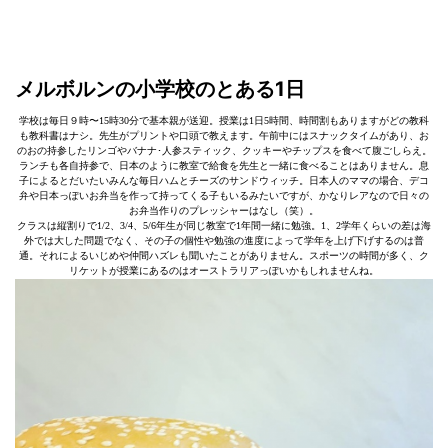
メルボルンの小学校のとある1日
学校は毎日９時〜15時30分で基本親が送迎。授業は1日5時間、時間割もありますがどの教科
も教科書はナシ。先生がプリントや口頭で教えます。午前中にはスナックタイムがあり、お
のおの持参したリンゴやバナナ･人参スティック、クッキーやチップスを食べて腹ごしらえ。
ランチも各自持参で、日本のように教室で給食を先生と一緒に食べることはありません。息
子によるとだいたいみんな毎日ハムとチーズのサンドウィッチ。日本人のママの場合、デコ
弁や日本っぽいお弁当を作って持ってくる子もいるみたいですが、かなりレアなので日々の
お弁当作りのプレッシャーはなし（笑）。
クラスは縦割りで1/2、3/4、5/6年生が同じ教室で1年間一緒に勉強。1、2学年くらいの差は海
外では大した問題でなく、その子の個性や勉強の進度によって学年を上げ下げするのは普
通。それによるいじめや仲間ハズレも聞いたことがありません。スポーツの時間が多く、ク
リケットが授業にあるのはオーストラリアっぽいかもしれませんね。