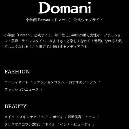
小学館 Domani（ドマーニ） 公式ウェブサイト
小学館「Domani」公式サイト。毎日忙しい40代の働く女性が、ファッショ
ン・美容・ライフスタイル…今よりもっと楽しくなれる！元気になれる！気
持ちよくなれる！こと限定でお届けするメディアです。
FASHION
コーディネート
ファッションコラム
おすすめアイテム
/
/
/
ファッションニュース
/
BEAUTY
メイク
スキンケア
ヘア
ボディ
最新美容ニュース
/
/
/
/
/
クリスマスコフレ2025
ネイル
インナービューティ
/
/
/