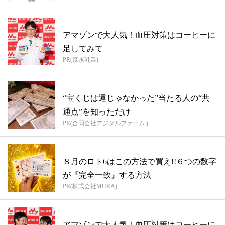
アマゾンで大人気！血圧対策はコーヒーに
足してみて
PR(森永乳業)
“宝くじは運じゃなかった”当たる人の“共
通点”を知っただけ
PR(合同会社デジタルファーム )
８月のロト6はこの方法で買え!!６つの数字
が『完全一致』する方法
PR(株式会社MURA)
アマゾンで大人気！血圧対策はコーヒーに