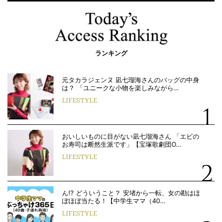
ランキング
元タカラジェンヌ 凪七瑠海さんのバッグの中身
は？ 「ユニークな小物を楽しみながら…
LIFESTYLE
おいしいものに目がない凪七瑠海さん 「エビの
お寿司は断然生派です」【宝塚歌劇団O…
LIFESTYLE
ん!? どういうこと？ 安堵から一転、女の勘はほ
ぼほぼ当たる！【中学生ママ（40…
LIFESTYLE