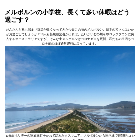
メルボルンの小学校、長くて多い休暇はどう
過ごす？
だんだんと秋も深まり気温が低くなってきた今日この頃のメルボルン。日本の皆さんはいか
がお過ごしでしょうか？10人も新規感染者が出れば、たいがいどの州も即ロックダウンに突
入するオーストラリアですが、そんな中メルボルンはコロナゼロを更新。私たちの生活もコ
ロナ前のほぼ通常運行に戻っています。
▲先日ホリデーの家族旅行をかねて訪れたタスマニア。メルボルンから国内線で1時間ちょい