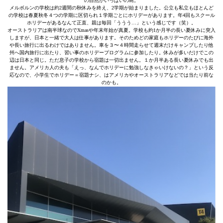
の自然がいっぱいの島。
メルボルンの学校は約2週間の秋休みを終え、2学期が始まりました。公立も私立もほとんど
の学校は春夏秋冬４つの学期に区切られ１学期ごとにホリデーがあります。年4回もスクール
ホリデーがあるなんて正直、親は毎回「ううう…」という感じです（笑）。
オーストラリアは南半球なのでXmasや年末年始が真夏。学校も約1か月半の長い夏休みに突入
しますが、日本と一緒で大人は仕事があります。そのためどの家庭もホリデーのたびに海外
や長い旅行に出るわけではありません。車を３〜４時間走らせて週末だけキャンプしたり他
州へ国内旅行に出たり、習い事のホリデープログラムに参加したり。休みが多いだけでこの
辺は日本と同じ。ただ息子の学校から宿題は一切出ません。１か月半ある長い夏休みでも出
ません。アメリカ人の夫も「えっ、なんでホリデーに勉強しなきゃいけないの？」という反
応なので、小学生でホリデー＝宿題ナシ、はアメリカやオーストラリアなどでは当たり前な
のかも。