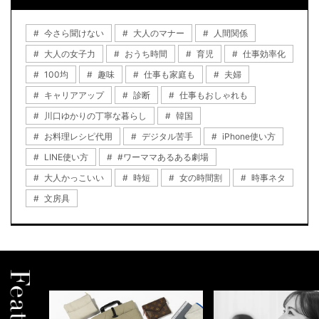
今さら聞けない
大人のマナー
人間関係
大人の女子力
おうち時間
育児
仕事効率化
100均
趣味
仕事も家庭も
夫婦
キャリアアップ
診断
仕事もおしゃれも
川口ゆかりの丁寧な暮らし
韓国
お料理レシピ代用
デジタル苦手
iPhone使い方
LINE使い方
#ワーママあるある劇場
大人かっこいい
時短
女の時間割
時事ネタ
文房具