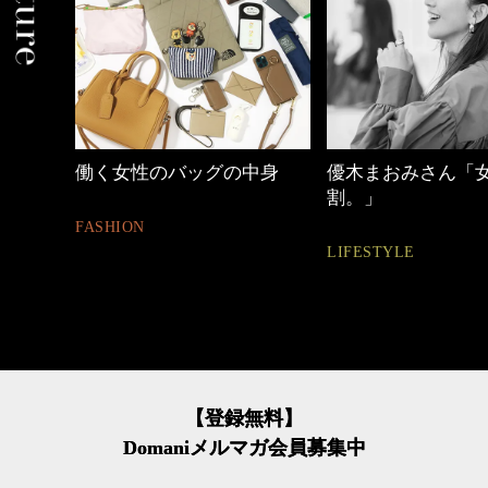
中身
優木まおみさん「女の時間
心地よくいられる
割。」
とは
LIFESTYLE
FASHION
【登録無料】
Domaniメルマガ会員募集中