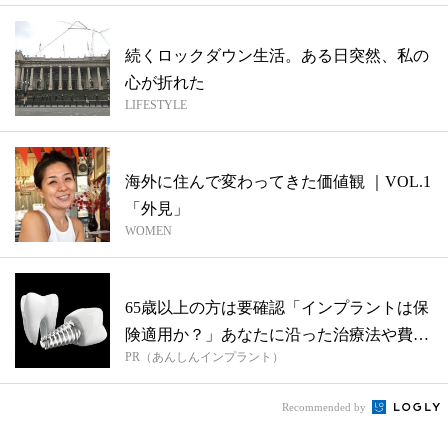
続くロックダウン生活。ある日突然、私の
心が折れた
LIFESTYLE
海外に住んで変わってきた価値観 ｜VOL.1
「外見」
WOMEN
65歳以上の方は要確認「インプラントは保
険適用か？」あなたに沿った治療法や費用
PR（あんしんインプラント）
を...
Recommended by