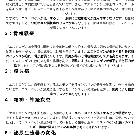
硬化に対し予防的に働いているとされています。また、エストロゲンは善玉コレステロール
を増加させ、悪玉コレステロールを低下させる作用があり、動脈硬化の進行を遅らせる働き
もあります。
ですので、
エストロゲンが低下すると、一般的には動脈硬化が進みやすくなります
。動脈硬
化が進行すると、
心筋梗塞や脳梗塞のリスクが高く
なります。閉経が早いほど、このリスク
が高くなるとされています」
2：骨粗鬆症
「エストロゲンは骨吸収に関わる破骨細胞の働きを抑え、骨形成に関わる骨芽細胞の働きを
促進する作用があり、骨の成長にも影響を与えています。
エストロゲンが低下すると骨代謝
のバランスが崩れ、骨が脆弱に
なります。
閉経が早いと骨粗鬆症のリスクも高まります
。ま
た、エストロゲンには筋力を保つ作用があり、
閉経によりエストロゲンが低下すると筋力が
低下
します。この筋力低下による転倒などが骨折の原因となることもあります」
3：糖尿病
「エストロゲンは、血糖値を下げるホルモンであるインスリンの分泌を促進し、作用を高め
ています。エストロゲンが急激に低下すると、インスリンの分泌も減少し、
閉経により糖尿
病のリスクが高くなります」
4：精神・神経疾患
「エストロゲンには不安を和らげる作用があり、
エストロゲンが低下するとうつ状態になり
やすくなる
と考えられています。また、閉経後のアルツハイマー病の女性は、病気でない女
性と比べてエストロゲン濃度が低下しているという報告があり、
エストロゲンが脳へのエネ
ルギー供給に関係している可能性がある
とされています」
5：泌尿生殖器の変化