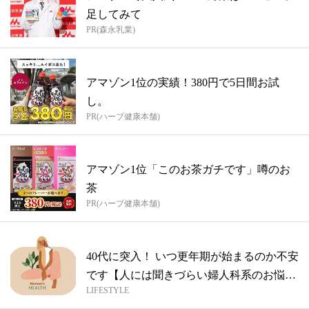
足してみて
PR(森永乳業)
アマゾン1位の実績！380円で5日間お試
し。
PR(ハーブ健康本舗)
アマゾン1位「このお茶ガチです」噂のお
茶
PR(ハーブ健康本舗)
40代に突入！ いつ更年期が始まるのか不安
です【人には聞きづらい婦人科系のお悩
LIFESTYLE
み...