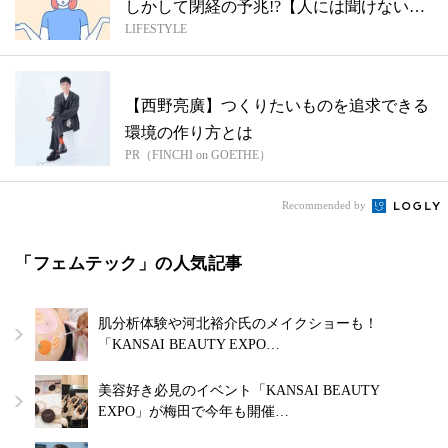
しかして閉経の予兆!?【人には聞けない婦
LIFESTYLE
人...
【西野亮廣】つくりたいものを追求できる
環境の作り方とは
PR（FINCHI on GOETHE）
Recommended by
「フェムテック」の人気記事
肌分析体験や河北裕介氏のメイクショーも！
「KANSAI BEAUTY EXPO…
美容好き必見のイベント「KANSAI BEAUTY
EXPO」が梅田で今年も開催…