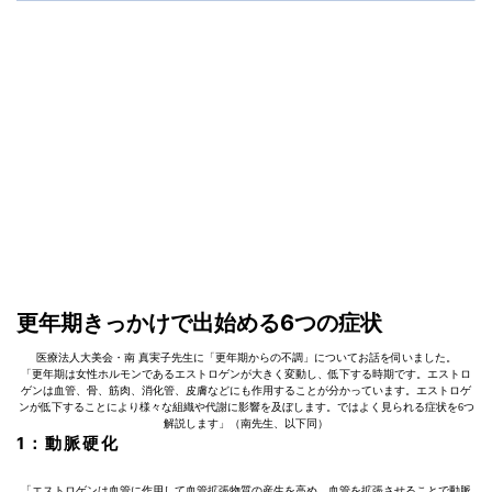
更年期きっかけで出始める6つの症状
医療法人大美会・南 真実子先生に「更年期からの不調」についてお話を伺いました。
「更年期は女性ホルモンであるエストロゲンが大きく変動し、低下する時期です。エストロ
ゲンは血管、骨、筋肉、消化管、皮膚などにも作用することが分かっています。エストロゲ
ンが低下することにより様々な組織や代謝に影響を及ぼします。ではよく見られる症状を6つ
解説します」（南先生、以下同）
1：動脈硬化
「エストロゲンは血管に作用して血管拡張物質の産生を高め、血管を拡張させることで動脈