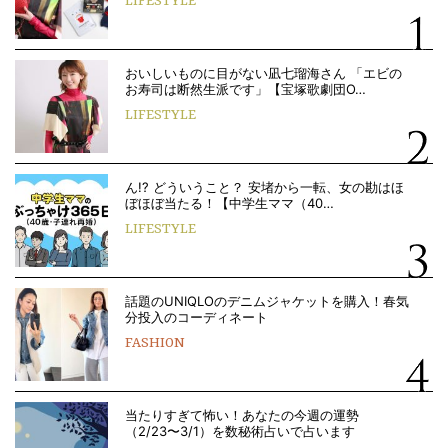
LIFESTYLE
おいしいものに目がない凪七瑠海さん 「エビの
お寿司は断然生派です」【宝塚歌劇団O…
LIFESTYLE
ん!? どういうこと？ 安堵から一転、女の勘はほ
ぼほぼ当たる！【中学生ママ（40…
LIFESTYLE
話題のUNIQLOのデニムジャケットを購入！春気
分投入のコーディネート
FASHION
当たりすぎて怖い！あなたの今週の運勢
（2/23〜3/1）を数秘術占いで占います