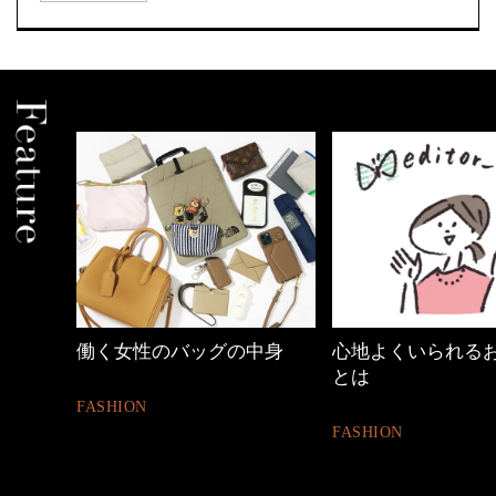
中身
心地よくいられるおしゃれ
【ワーママのきれ
とは
ュアル通勤】
FASHION
FASHION