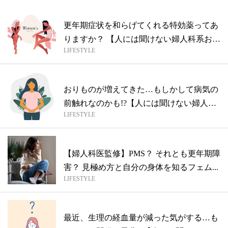
更年期症状を和らげてくれる特効薬ってあ
りますか？ 【人には聞けない婦人科系お悩
LIFESTYLE
み...
おりものが増えてきた…もしかして病気の
前触れなのかも!?【人には聞けない婦人科
LIFESTYLE
系...
【婦人科医監修】PMS？ それとも更年期障
害？ 見極め方と自分の身体を知るフェム...
LIFESTYLE
最近、生理の経血量が減った気がする…も