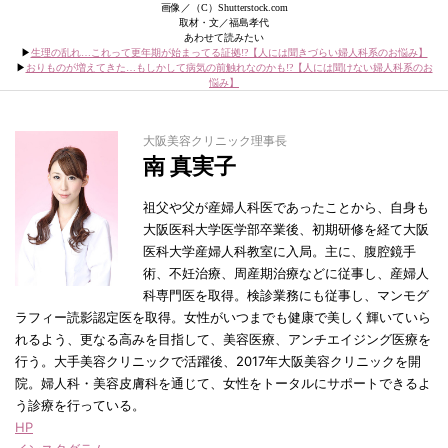
画像／（C）Shutterstock.com
取材・文／福島孝代
あわせて読みたい
▶︎
生理の乱れ…これって更年期が始まってる証拠!?【人には聞きづらい婦人科系のお悩み】
▶︎
おりものが増えてきた…もしかして病気の前触れなのかも!?【人には聞けない婦人科系のお
悩み】
大阪美容クリニック理事長
南 真実子
祖父や父が産婦人科医であったことから、自身も
大阪医科大学医学部卒業後、初期研修を経て大阪
医科大学産婦人科教室に入局。主に、腹腔鏡手
術、不妊治療、周産期治療などに従事し、産婦人
科専門医を取得。検診業務にも従事し、マンモグ
ラフィー読影認定医を取得。女性がいつまでも健康で美しく輝いていら
れるよう、更なる高みを目指して、美容医療、アンチエイジング医療を
行う。大手美容クリニックで活躍後、2017年大阪美容クリニックを開
院。婦人科・美容皮膚科を通じて、女性をトータルにサポートできるよ
う診療を行っている。
HP