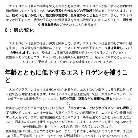
「エストロゲンは腟内の環境を整える作用があります。エストロゲンが低下すると腟内に雑
菌が繁殖しやすくなり、
おりものの異常やかゆみなどの不快感
を認めることがあります。ま
た、
腟のうるおいが低下し、性交痛や性交時出血を認めることも
あります。また、エストロ
ゲンが低下すると、膀胱や子宮などの骨盤臓器を支える骨盤底筋にゆるみが生じて、
尿失禁
や骨盤臓器脱
などをきたすことがあります」
6：肌の変化
「エストロゲンは皮膚の厚さ、弾力と関係しています。エストロゲンは皮膚のヒアルロン酸
を保持し、水分量を保つ作用があります。エストロゲンが低下すると、
皮膚は乾燥し、ハリ
が失われます
。また、紫外線による光老化の影響を受けやすくなるとされています」
女性ホルモンであるエストロゲンの低下は身体から精神までと、幅広く作用することがわか
りました。更年期に向けて今からできる対策はあるのでしょうか。
年齢とともに低下するエストロゲンを補うこ
と
「大豆イソフラボンは女性ホルモン作用があるため、エストロゲン低下による症状に対して
有効である可能性があります。FDA（アメリカ食品医療品局）では、大豆がコレステロール
を低下させる健康食品としています。
納豆や豆腐、豆乳などを積極的に摂る
とよいでしょ
う。
食事からなかなか摂取できないという方は、
『エクオール』というサプリメントから摂取し
ても良い
でしょう。エクオールは、大豆イソフラボンの代謝産物で、エストロゲン作用を示
すと考えられています。腸内細菌叢の差によりエクオールを産生できるかどうかは個人差が
あり、日本人の約50％は産生できないとも言われています。エクオールを産生できるかどう
かを簡単に調べるキットもあるので、調べてみてもよいでしょう」
更年期は避けて通ることのできないもの。また、それに伴う不調は人それぞれです。まだ見
ぬ世界に不安は募りますが、今からできる予防対策をしっかりしていけるといいですね。