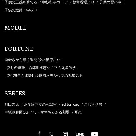
子供の五感を育てる
学校行事コーデ
教育現場より
子供の習い事
/
/
/
/
子供の進路・学校
/
MODEL
FORTUNE
運命数から導く週間“女の数字占い”
【2月の運勢】琉球風水志シウマの九星気学
【2026年の運勢】琉球風水志シウマの九星気学
SERIES
町田啓太
お受験ママの相談室
editor_kao
こじらせ男
/
/
/
/
宝塚歌劇団OG
ワーママあるある劇場
耳恋
/
/