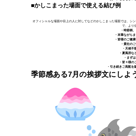
■かしこまった場面で使える結び例
オフィシャルな場面や目上の人に対してなどのかしこまった場面では、シン
で、より
・時節柄、
・末筆ながらま
・皆様のご健康
・貴社のご
・天候不
・夏風邪な
・まずは
・皆々様の
・引き続きご高配を
季節感ある7月の挨拶文にしよ