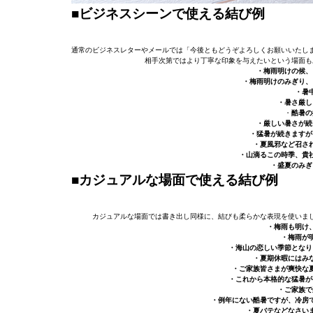
■ビジネスシーンで使える結び例
通常のビジネスレターやメールでは「今後ともどうぞよろしくお願いいたし
相手次第ではより丁寧な印象を与えたいという場面も
・梅雨明けの候、
・梅雨明けのみぎり、
・暑
・暑さ厳し
・
酷暑の
・厳しい暑さが続
・猛暑が続きますが
・夏風邪など召さ
・山滴るこの時季、貴
・盛夏のみぎ
■カジュアルな場面で使える結び例
カジュアルな場面では書き出し同様に、結びも柔らかな表現を使いま
・梅雨も明け
・梅雨が
・海山の恋しい季節となり
・夏期休暇にはみ
・ご家族皆さまが爽快な
・これから本格的な猛暑が
・ご家族で
・例年にない酷暑ですが、冷房
・夏バテなどなさい