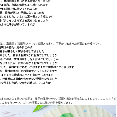
く、夏の到来を感じさせる季節となりました
ール日和。夜風も気持ちよく感じられます
今年も涼しげに咲いてくれました
番、日陰が恋しい季節になりましたね
はじめました。いよいよ夏本番という感じです
夏バテしないよう皆さま気をつけましょう
るような暑さが続いていますが
では、漢語調と口語調のいずれも使用されます。丁寧かつ改まった表現は次の通りです。
雨明けの待たれる今日この頃
青さが夏らしく輝きを増してきました
りました。皆さまお健やかにお過ごしでしょうか
今日この頃、皆様お変わりなくお過ごしでしょうか
なりましたが、お変わりなくお過ごしでしょうか
ました。皆様におかれましてはますますご健勝のことと存じます
が、皆様は変わらずお元気でいらっしゃいますか
、ますますご隆盛のこととお喜び申し上げます
、外出時には日傘が欠かせない季節となりました
となりましたが、いかがお過ごしでしょうか
のまとめとなる結びの挨拶は、相手の健康や幸せ、活躍や繁栄を祈る文にしましょう。ここでも「ビ
しこまったシーン」の3つの場面ごとに結びの例を紹介します。