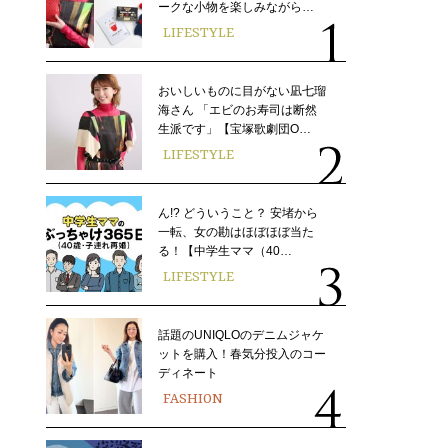
ークな小物を楽しみながら…
LIFESTYLE
おいしいものに目がない凪七瑠
海さん 「エビのお寿司は断然
生派です」【宝塚歌劇団O…
LIFESTYLE
ん!? どういうこと？ 安堵から
一転、女の勘はほぼほぼ当た
る！【中学生ママ（40…
LIFESTYLE
話題のUNIQLOのデニムジャケ
ットを購入！春気分投入のコー
ディネート
FASHION