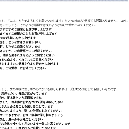
ます」「以上、どうぞよろしくお願いいたします」といった結びの挨拶でも問題ありません。しかし
あるでしょう。そのような場面では次のような結びで締めてみてください。
ますますのご盛栄とお慶び申し上げます
ますますご健勝のこととお喜び申し上げます
中のお見舞いを申し上げます
き折、どうぞ皆さま自愛下さい。
折、どうぞご自愛くださいませ
きますが、ご自愛専一にご精励ください
、体調を崩されませぬようご留意くださ
い
れませぬよう、くれぐれもご自愛ください
社ますますのご発展を心より祈念申し上げます
り、ご自愛専一にお過ごしください
しょう。文の最後に送り手の心づかいを感じられれば、受け取る側としても嬉しいものです。
、気持ちのいい青空が広がっています
明け、夏本番という雰囲気ですね
ました。お身体にお気をつけて夏を満喫ください
なさんと会えることを楽しみにしています
夏になりますよう、楽しい計画をお立てください
やってきますが、お互い無事に乗り切りましょう
楽しい夏休みをお過ごしください
でお身体を冷やしすぎないよう十分ご注意くださいませ
ませんよう、くれぐれもご自愛くださいませ