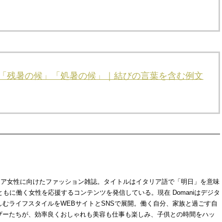
は「残暑の候」「処暑の候」｜結びの言葉を含む例文
代キャリア女性に向けたファッション雑誌。タイトルはイタリア語で「明日」を意味
ともに働く女性を応援するコンテンツを発信している。現在 Domaniはデジタ
むライフスタイルをWEBサイトとSNSで展開。働く自分、家族と過ごす自
ザーたちが、効率良くおしゃれも美容も仕事も楽しみ、子供との時間をハッ