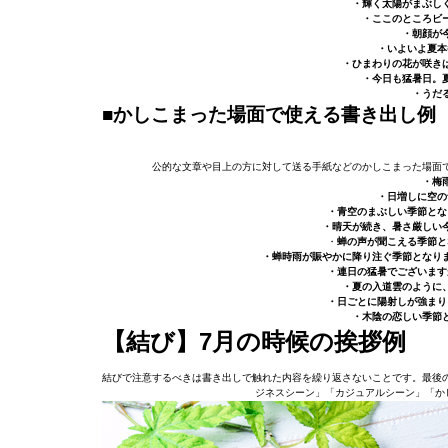
・輝く太陽がまぶし
・ここのところビ
・朝顔が
・いよいよ夏本
・ひまわりの花が咲き
・今日も猛暑日。
・うだ
■かしこまった場面で使える書き出し例
公的な文章や目上の方に対して送る手紙などのかしこまった場面
・梅
・日増しに空の
・青空のまぶしい季節とな
・晴天が続き、暑さ厳しい
・
蝉の声が聞こえる季節と
・蝉時雨が賑やかに降り注ぐ季節となり
・連日の猛暑でございます
・夏の入道雲のように
・日ごとに陽射しが強まり
・木陰の恋しい季節
【結び】7月の時候の挨拶例
結びで注意するべきは書き出しで触れた内容を繰り返さないことです。最後
ジネスシーン」「カジュアルシーン」「か