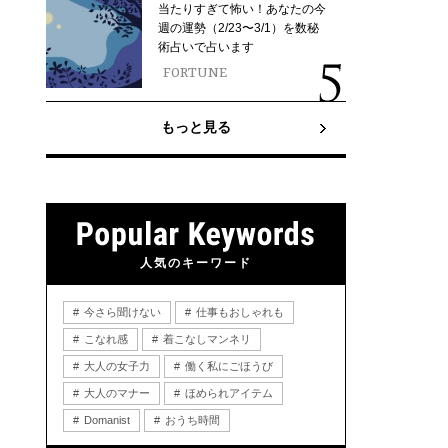
当たりすぎて怖い！あなたの今
週の運勢（2/23〜3/1）を数秘
術占いで占います
FORTUNE
もっと見る
人気のキーワード
今さら聞けない
仕事もおしゃれも
こなれ感
着こなしマンネリ
大人の女子力
働く私にごほうび
大人のマナー
ほめられアイテム
Domanist
おうち時間