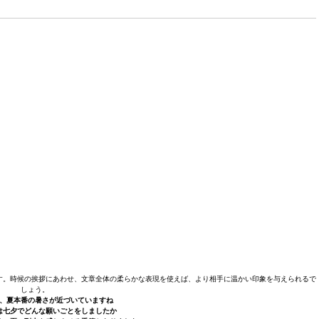
す。時候の挨拶にあわせ、文章全体の柔らかな表現を使えば、より相手に温かい印象を与えられるで
しょう。
、夏本番の暑さが近づいていますね
は七夕でどんな願いごとをしましたか