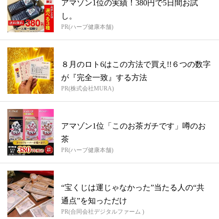
アマゾン1位の実績！380円で5日間お試
し。
PR(ハーブ健康本舗)
８月のロト6はこの方法で買え!!６つの数字
が『完全一致』する方法
PR(株式会社MURA)
アマゾン1位「このお茶ガチです」噂のお
茶
PR(ハーブ健康本舗)
“宝くじは運じゃなかった”当たる人の“共
通点”を知っただけ
PR(合同会社デジタルファーム )