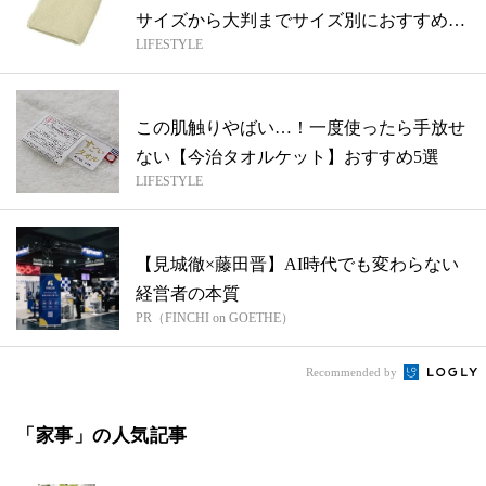
サイズから大判までサイズ別におすすめを
LIFESTYLE
紹介
この肌触りやばい…！一度使ったら手放せ
ない【今治タオルケット】おすすめ5選
LIFESTYLE
【見城徹×藤田晋】AI時代でも変わらない
経営者の本質
PR（FINCHI on GOETHE）
Recommended by
「家事」の人気記事