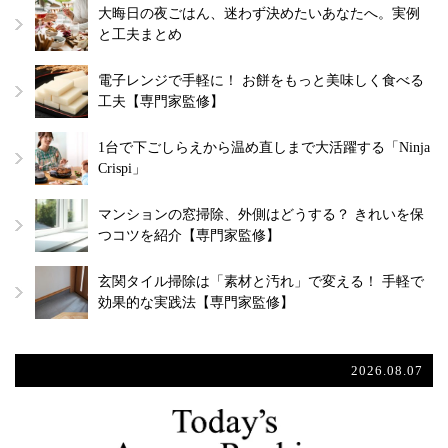
大晦日の夜ごはん、迷わず決めたいあなたへ。実例
と工夫まとめ
電子レンジで手軽に！ お餅をもっと美味しく食べる
工夫【専門家監修】
1台で下ごしらえから温め直しまで大活躍する「Ninja
Crispi」
マンションの窓掃除、外側はどうする？ きれいを保
つコツを紹介【専門家監修】
玄関タイル掃除は「素材と汚れ」で変える！ 手軽で
効果的な実践法【専門家監修】
2026.08.07