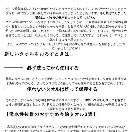
パイル部分は爪にさえひっかかりやすいデリケートなものです。ファスナーやマジックテー
プ等と一緒に洗うと引っ掛けてパイルが抜けてしまうことがあります。
もし抜けてしまった
場合は、パイルの根本をカットしてください。
タオルお洗濯のコツ、みなさまはご存じでしたでしょうか？ 「長時間の直射日光が繊維を固
くする要因」になることを知らなかった筆者、どおりでカンカン照りの夏に朝から夕方まで
干したタオルは固く感じるわけだ…！ と取るに足らない感慨に浸っております。紫外線で色
褪せてしまうことは、なんとなく知っていて注意していたんですが…これからは干す場所に
も気を付けようと思います。
また、洗濯のコツのほかにも「新しいタオルをおろすときの注意点」をお聞きしましたの
で、そちらもどうぞ！
新しいタオルをおろすときは…
必ず洗ってから使用する
新品のタオルには、どうしても製造中についたホコリなどが付き物です。タオルは直接身体
に触れるもののため、洗ってホコリなどを落としてから使用することをおすすめします。
使わないタオルは洗って保存する
そのまましまい込みがちな頂き物の箱詰めタオルですが、
一度洗ってからしまっておきまし
ょう。
長時間放置することで、折り目の部分が弱くなったり、褪色の度合いが表裏で違って
くる場合があり注意が必要です。
【吸水性抜群のおすすめ今治タオル3選】
高品質なタオルが揃う『今治タオル』。なかには部屋干しした際にすぐ乾くバスタオルな
ど、梅雨どきに嬉しいアイテムがあるんです！ この季節、特におすすめしたい3点をピックア