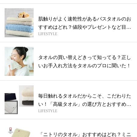
肌触りがよく速乾性があるバスタオルのお
すすめはどれ？値段やプレゼントなど目的
LIFESTYLE
別の...
タオルの買い替えどきって知ってる？正し
いお手入れ方法をタオルのプロに聞いた！
毎日触れるタオルだからこそ、こだわりた
い！「高級タオル」の選び方とおすすめ11
LIFESTYLE
選
「ニトリのタオル」おすすめはどれ？ミニ