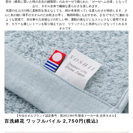
部分（横長に置いた時の左右の縫製部）のみガーゼで織られた「ガーゼヘム仕様」となって
おり、タオル全体で繊細な柔らかさを楽しめます。
洗濯の仕上げの時に柔軟剤を加えなくても、綿が本来持っている柔らかさが持続します。さ
らに糸が細い薄手のタオルのため乾きが早く、梅雨時期にもおすすめ。まるで“わた”に触れる
ような質感で、水仕事や入浴後などの忙しい時、運動の後などにもストレスなく使用できま
す。カラーも優しいトーンを取り揃えており、リラックスした気持ちにいざなってくれるタ
オルです。
【今治タオルブランド認定番号：第2012-901号/製造メーカー名:吉井タオル】
百洗綿花 ワッフルパイル 2,750円(税込)