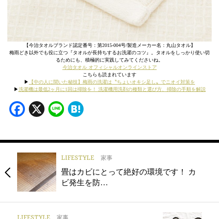
【今治タオルブランド認定番号：第2015-004号/製造メーカー名：丸山タオル】
梅雨どき以外でも役に立つ『タオルが長持ちするお洗濯のコツ』。タオルをしっかり使い切
るためにも、積極的に実践してみてくださいね。
今治タオル オフィシャルオンラインストア
こちらも読まれています
▶
【中の人に聞いた秘技】梅雨の洗濯は〝ちょいオキシ足し〟でニオイ対策を
▶
洗濯機は最低2ヶ月に1回は掃除を！ 洗濯機用洗剤の種類と選び方、掃除の手順を解説
Facebook
X
Line
Hatena
LIFESTYLE
家事
畳はカビにとって絶好の環境です！ カ
ビ発生を防…
LIFESTYLE
家事