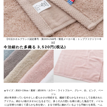
【今治タオルブランド認定番号：第2019-2568号 / 製造メーカー名：トップファクトリー今
治】
今治細わた多織る 3,520円(税込)
▲サイズ：約63×130cm / 素材：綿100％ / カラー：ライトブルー、グレー、白、ピンク、ベー
ジュ
綿が本来持っているやさしい柔らかさが持続する、繊細で柔らかなタオルとして企画された
アイテム。綿から1枚のタオルになるまでに、多くの人の想いを織り成した逸品です。パイル
には甘撚りの細くて柔らかな糸を使い、まるで綿毛に触れているような手触りを表現。ヘム