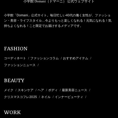
小学館 Domani（ドマーニ） 公式ウェブサイト
小学館「Domani」公式サイト。毎日忙しい40代の働く女性が、ファッショ
ン・美容・ライフスタイル…今よりもっと楽しくなれる！元気になれる！気
持ちよくなれる！こと限定でお届けするメディアです。
FASHION
コーディネート
ファッションコラム
おすすめアイテム
/
/
/
ファッションニュース
/
BEAUTY
メイク
スキンケア
ヘア
ボディ
最新美容ニュース
/
/
/
/
/
クリスマスコフレ2025
ネイル
インナービューティ
/
/
/
WORK