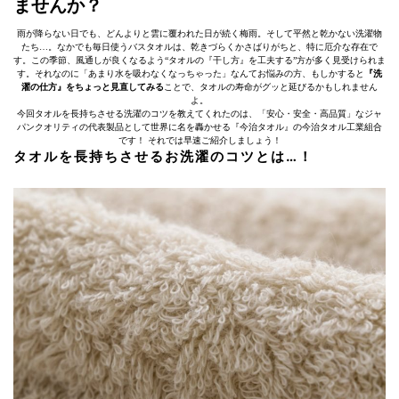
ませんか？
雨が降らない日でも、どんよりと雲に覆われた日が続く梅雨。そして平然と乾かない洗濯物
たち…。なかでも毎日使うバスタオルは、乾きづらくかさばりがちと、特に厄介な存在で
す。この季節、風通しが良くなるよう“タオルの『干し方』を工夫する”方が多く見受けられま
す。それなのに「あまり水を吸わなくなっちゃった」なんてお悩みの方、もしかすると
『洗
濯の仕方』をちょっと見直してみる
ことで、タオルの寿命がグッと延びるかもしれません
よ。
今回タオルを長持ちさせる洗濯のコツを教えてくれたのは、「安心・安全・高品質」なジャ
パンクオリティの代表製品として世界に名を轟かせる『今治タオル』の今治タオル工業組合
です！ それでは早速ご紹介しましょう！
タオルを長持ちさせるお洗濯のコツとは…！