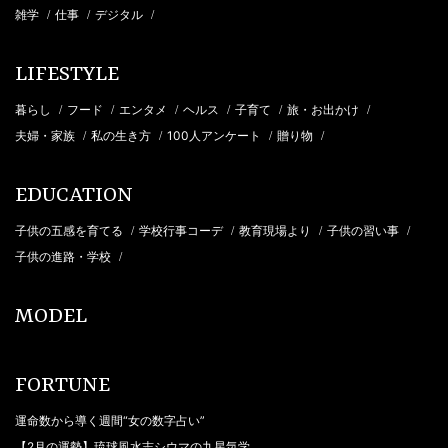
雑学
仕事
デジタル
/
/
/
LIFESTYLE
暮らし
フード
エンタメ
ヘルス
子育て
旅・お出かけ
/
/
/
/
/
/
夫婦・家族
私の生き方
100人アンケート
贈り物
/
/
/
/
EDUCATION
子供の五感を育てる
学校行事コーデ
教育現場より
子供の習い事
/
/
/
/
子供の進路・学校
/
MODEL
FORTUNE
運命数から導く週間“女の数字占い”
【2月の運勢】琉球風水志シウマの九星気学