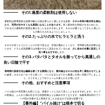
その1.過度の柔軟剤は使用しない
柔軟剤は静電気防止効果や触り心地を柔らかく感じさせる反面、
タオル本来の吸水性を損ね
たり、毛羽が出やすくなる原因になることがあります。
長く吸水性を持続させるためにも、
できるだけ柔軟剤の使用を避けることをおすすめします。タオルが硬くなってきたと感じた
ら少量だけ入れるようにしましょう。
その2.たっぷりの水でヒラヒラと洗う
タオルが泳ぐようにたっぷりの水で洗えば、生地が傷みにくくなり、毛羽落ち防止効果もあ
ります。ドラム式洗濯機では水量が少なく設定されているため、
少し多めの水量に設定して
洗う事をおすすめ
します。
その3.パタパタとタオルを振ってから風通しの
良い日陰で干す
長時間の直射日光は繊維を硬くする要因になり、紫外線はタオルの色を早く褪色させてしま
います。
タオルをパタパタと振って、パイルを立たせてから風通しの良い日陰で干しましょ
う。そうすることでボリュームや柔らかさが増します。
その他、おすすめと注意事項
パイル抜けや毛羽落ちを防ぐには、洗濯ネットに入れて洗うことをおすすめします。タンブ
ル乾燥は、ふんわり感が出ますが自然乾燥よりも縮みやすくなります。塩素系漂白剤やブリ
ーチ剤が付着すると変色することがあるので注意が必要です。
【番外編】“パイル抜け”は根本で切る