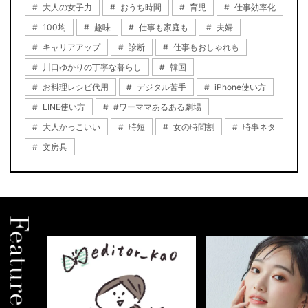
大人の女子力
おうち時間
育児
仕事効率化
100均
趣味
仕事も家庭も
夫婦
キャリアアップ
診断
仕事もおしゃれも
川口ゆかりの丁寧な暮らし
韓国
お料理レシピ代用
デジタル苦手
iPhone使い方
LINE使い方
#ワーママあるある劇場
大人かっこいい
時短
女の時間割
時事ネタ
文房具