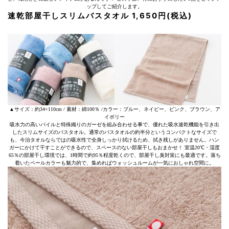
ップしてご紹介します。
速乾部屋干しスリムバスタオル 1,650円(税込)
▲サイズ：約34×110cm / 素材：綿100％ /カラー：ブルー、ネイビー、ピンク、ブラウン、ア
イボリー
吸水力の高いパイルと特殊織りのガーゼを組み合わせる事で、優れた吸水速乾機能を引き出
したスリムサイズのバスタオル。通常のバスタオルの約半分というコンパクトなサイズで
も、今治タオルならではの吸水性で全身しっかり拭けるため、拭き残しがありません。ハン
ガーにかけて干すことができるので、スペースのない部屋干しもおまかせ！ 室温20℃・湿度
65％の部屋干し環境では、1時間で約95％程度乾くので、部屋干し臭対策にも最適です。落ち
着いたペールカラーも魅力的で、集めればウォッシュルームが一気におしゃれ空間に。