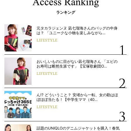
ランキング
元タカラジェンヌ 凪七瑠海さんのバッグの中身
は？ 「ユニークな小物を楽しみながら…
LIFESTYLE
おいしいものに目がない凪七瑠海さん 「エビの
お寿司は断然生派です」【宝塚歌劇団O…
LIFESTYLE
ん!? どういうこと？ 安堵から一転、女の勘はほ
ぼほぼ当たる！【中学生ママ（40…
LIFESTYLE
話題のUNIQLOのデニムジャケットを購入！春気