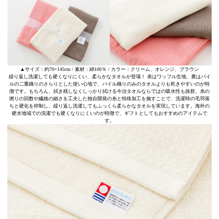
▲サイズ：約70×145cm / 素材：綿100％ / カラー：クリーム、オレンジ、ブラウン
繰り返し洗濯しても硬くなりにくい、柔らかなタオルが登場！ 表はワッフル生地、裏はパイ
ルの二重織りのさらりとした使い心地で、パイル織りのみのタオルよりも乾きやすいのが特
徴です。もちろん、拭き残しなくしっかり拭ける今治タオルならではの吸水性も抜群。糸の
撚りの回数や繊維の細さを工夫した独自開発の糸と特殊加工を施すことで、洗濯時の毛羽落
ちと硬化を抑制し、繰り返し洗濯してもふっくら柔らかなタオルを実現しています。海外の
硬水地域での洗濯でも硬くなりにくいのが特徴で、ギフトとしてもおすすめのアイテムで
す。