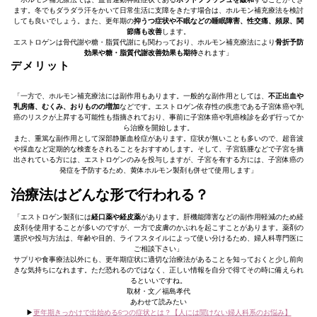
ます。冬でもダラダラ汗をかいて日常生活に支障をきたす場合は、ホルモン補充療法を検討
しても良いでしょう。また、更年期の
抑うつ症状や不眠などの睡眠障害、性交痛、頻尿、関
節痛も改善
します。
エストロゲンは骨代謝や糖・脂質代謝にも関わっており、ホルモン補充療法により
骨折予防
効果や糖・脂質代謝改善効果も期待
されます」
デメリット
「一方で、ホルモン補充療法には副作用もあります。一般的な副作用としては、
不正出血や
乳房痛、むくみ、おりものの増加
などです。エストロゲン依存性の疾患である子宮体癌や乳
癌のリスクが上昇する可能性も指摘されており、事前に子宮体癌や乳癌検診を必ず行ってか
ら治療を開始します。
また、重篤な副作用として深部静脈血栓症があります。症状が無いことも多いので、超音波
や採血など定期的な検査をされることをおすすめします。そして、子宮筋腫などで子宮を摘
出されている方には、エストロゲンのみを投与しますが、子宮を有する方には、子宮体癌の
発症を予防するため、黄体ホルモン製剤も併せて使用します」
治療法はどんな形で行われる？
「エストロゲン製剤には
経口薬や経皮薬
があります。肝機能障害などの副作用軽減のため経
皮剤を使用することが多いのですが、一方で皮膚のかぶれを起こすことがあります。薬剤の
選択や投与方法は、年齢や目的、ライフスタイルによって使い分けるため、婦人科専門医に
ご相談下さい」
サプリや食事療法以外にも、更年期症状に適切な治療法があることを知っておくと少し前向
きな気持ちになれます。ただ恐れるのではなく、正しい情報を自分で得てその時に備えられ
るといいですね。
取材・文／福島孝代
あわせて読みたい
▶︎
更年期きっかけで出始める6つの症状とは？【人には聞けない婦人科系のお悩み】