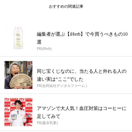
おすすめの関連記事
編集者が選ぶ【iHerb】で今買うべきもの10
選
PR(iHerb)
同じ宝くじなのに、当たる人と外れる人の
違い実は“ここ”でした
PR(合同会社デジタルファーム )
アマゾンで大人気！血圧対策はコーヒーに
足してみて
PR(森永乳業)