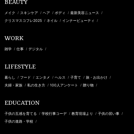
BEAUTY
メイク
スキンケア
ヘア
ボディ
最新美容ニュース
/
/
/
/
/
クリスマスコフレ2025
ネイル
インナービューティ
/
/
/
WORK
雑学
仕事
デジタル
/
/
/
LIFESTYLE
暮らし
フード
エンタメ
ヘルス
子育て
旅・お出かけ
/
/
/
/
/
/
夫婦・家族
私の生き方
100人アンケート
贈り物
/
/
/
/
EDUCATION
子供の五感を育てる
学校行事コーデ
教育現場より
子供の習い事
/
/
/
/
子供の進路・学校
/