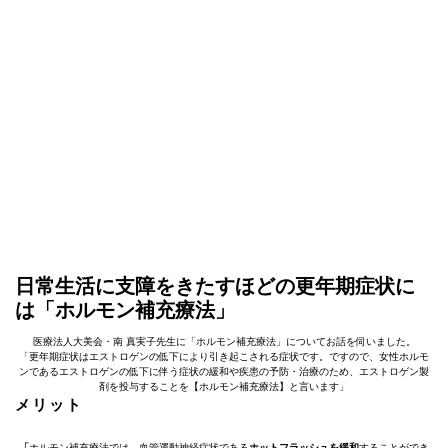
日常生活に支障をきたすほどの更年期症状に
は「ホルモン補充療法」
医療法人大美会・南 真実子先生に「ホルモン補充療法」についてお話を伺いました。
「更年期症状はエストロゲンの低下により引き起こされる症状です。ですので、女性ホルモ
ンであるエストロゲンの低下に伴う症状の緩和や疾患の予防・治療のため、エストロゲン製
剤を投与することを【ホルモン補充療法】と言います」
メリット
「
ホルモン補充療法では、血管運動神経症状である
ホットフラッシュを緩和
することができ