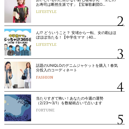
お寿司は断然生派です」【宝塚歌劇団O…
LIFESTYLE
ん!? どういうこと？ 安堵から一転、女の勘はほ
ぼほぼ当たる！【中学生ママ（40…
LIFESTYLE
話題のUNIQLOのデニムジャケットを購入！春気
分投入のコーディネート
FASHION
当たりすぎて怖い！あなたの今週の運勢
（2/23〜3/1）を数秘術占いで占います
FORTUNE