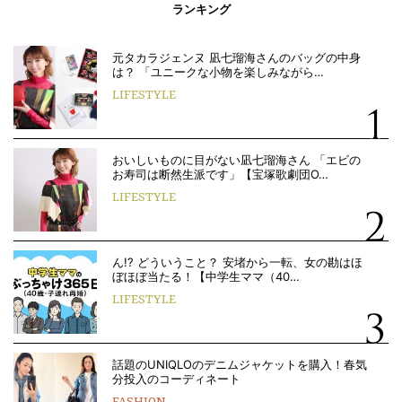
ランキング
元タカラジェンヌ 凪七瑠海さんのバッグの中身
は？ 「ユニークな小物を楽しみながら…
LIFESTYLE
おいしいものに目がない凪七瑠海さん 「エビの
お寿司は断然生派です」【宝塚歌劇団O…
LIFESTYLE
ん!? どういうこと？ 安堵から一転、女の勘はほ
ぼほぼ当たる！【中学生ママ（40…
LIFESTYLE
話題のUNIQLOのデニムジャケットを購入！春気
分投入のコーディネート
FASHION