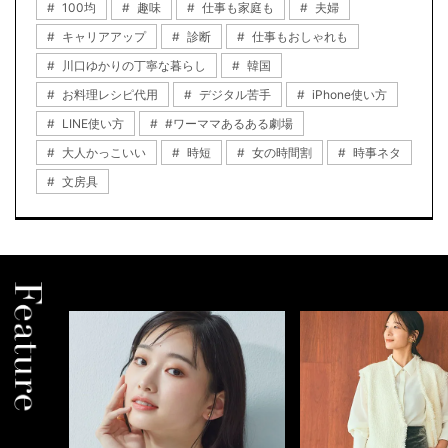
100均
趣味
仕事も家庭も
夫婦
キャリアアップ
診断
仕事もおしゃれも
川口ゆかりの丁寧な暮らし
韓国
お料理レシピ代用
デジタル苦手
iPhone使い方
LINE使い方
#ワーママあるある劇場
大人かっこいい
時短
女の時間割
時事ネタ
文房具