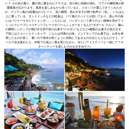
い？ その名の通り、蘭の花に囲まれたテラスは、目の前に稲穂が揺れ、ウブドの棚田風の田
園風景が広がります。風景を楽しみながら待っていると、スタッフが運んできてくれたの
が、アジアン風の3段重ねのプレート。見た瞬間、思わず女子の間で歓声が（笑）。いちばん
上に乗っている、サンドイッチなどの軽食は、バリ風のスパイスが効いており、真ん中の段
にはバリケーキセレクションが…。こちらには、パンダンという香りのよい植物を混ぜてつ
くったクレープにココナッツフレークやパームシュガーをくるんだ“ダダール グルン”、噛ん
だ瞬間にシロップが飛び出す団子状のお菓子“クロポン”などなど4種類のお菓子が並びます。
下段にはスコーンとクッキーで、こちらは洋風のお味。インドネシアのお菓子は、お米を使
用したものが多く、暑いので保存が利くように加熱してあるものがほとんどなんだそう。プ
ールで泳ぎ疲れたら、木陰で心地よい風を受けながら、冷たいアイスティーと一緒にアフタ
ヌーンティーを楽しむのがおすすめデス♪