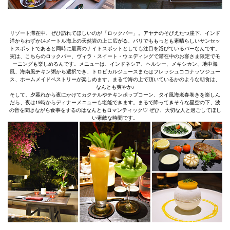
リゾート滞在中、ぜひ訪れてほしいのが「ロックバー」。アヤナのそびえたつ崖下、インド
洋からわずか14メートル海上の天然岩の上に広がる、バリでももっとも素晴らしいサンセッ
トスポットであると同時に最高のナイトスポットとしても注目を浴びているバーなんです。
実は、こちらのロックバー、ヴィラ・スイート・ウェディングで滞在中のお客さま限定でモ
ーニングも楽しめるんです。メニューは、インドネシア、ヘルシー、メキシカン、地中海
風、海南風チキン粥から選択でき、トロピカルジュースまたはフレッシュココナッツジュー
ス、ホームメイドペストリーが楽しめます。まるで海の上で頂いているかのような朝食は、
なんとも爽やか♪
そして、夕暮れから夜にかけてカクテルやチキンポップコーン、タイ風海老春巻きを楽しん
だら、夜は19時からディナーメニューも堪能できます。まるで降ってきそうな星空の下、波
の音を聞きながら食事をするのはなんともロマンティック♡ ぜひ、大切な人と過ごしてほし
い素敵な時間です。