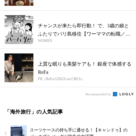
チャンスが来たら即行動！ で、3歳の娘と
ふたりでバリ島移住【ワーママの転職／マ
WOMEN
リ...
上質な眠りも美髪ケアも！ 銀座で体感する
ReFa
PR（ReFa GINZA on CREA）
Recommended by
「海外旅行」の人気記事
スーツケースの持ち手に通せる！【キャンドゥ】の