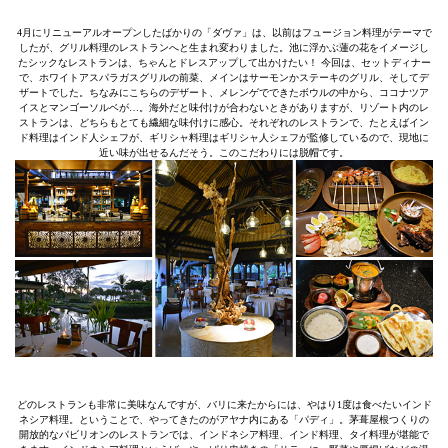
4月にリニューアルオープンしたばかりの「ダヴァ」は、以前はフュージョン料理がテーマで
したが、グリル料理のレストランへと生まれ変わりました。池に浮かぶ蓮の花をイメージし
たシックなレストランは、ちゃんとドレスアップして出かけたい！ 今回は、セットディナー
で、ホワイトアスパラガスグリルの前菜、メインはサーモンかステーキのグリル、そしてデ
ザートでした。ちなみにこちらのデザート、メレンゲでできたボウルの中から、ココナツア
イスとマンゴーソルベが…。海外だと味付けが合わないときがありますが、リゾート内のレ
ストランは、どちらもとても繊細な味付けに感心。それぞれのレストランで、たとえばイン
ド料理はインド人シェフが、ギリシャ料理はギリシャ人シェフが監修しているので、現地に
近い味が出せるんだそう。このこだわりには脱帽です。
どのレストランも非常に美味なんですが、バリに来たからには、やはり1度は食べたいインド
ネシア料理。ということで、やってきたのがアヤナ内にある「パディ」。茅葺屋根つくりの
開放的なパビリオンのレストランでは、インドネシア料理、インド料理、タイ料理が堪能で