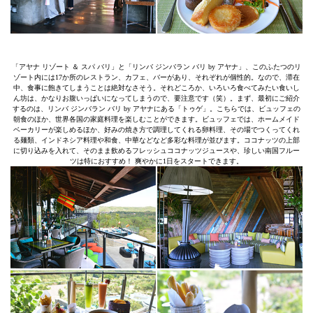
「アヤナ リゾート ＆ スパ バリ」と「リンバ ジンバラン バリ by アヤナ」、このふたつのリ
ゾート内には17か所のレストラン、カフェ、バーがあり、それぞれが個性的。なので、滞在
中、食事に飽きてしまうことは絶対なさそう。それどころか、いろいろ食べてみたい食いし
ん坊は、かなりお腹いっぱいになってしまうので、要注意です（笑）。まず、最初にご紹介
するのは、リンバ ジンバラン バリ by アヤナにある「トゥゲ」。こちらでは、ビュッフェの
朝食のほか、世界各国の家庭料理を楽しむことができます。ビュッフェでは、ホームメイド
ベーカリーが楽しめるほか、好みの焼き方で調理してくれる卵料理、その場でつくってくれ
る麺類、インドネシア料理や和食、中華などなど多彩な料理が並びます。ココナッツの上部
に切り込みを入れて、そのまま飲めるフレッシュココナッツジュースや、珍しい南国フルー
ツは特におすすめ！ 爽やかに1日をスタートできます。