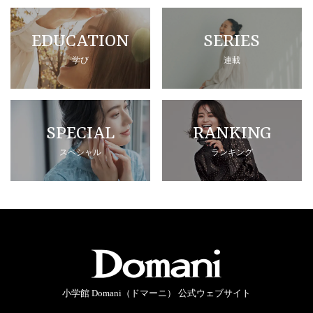
EDUCATION
SERIES
学び
連載
SPECIAL
RANKING
スペシャル
ランキング
小学館 Domani（ドマーニ） 公式ウェブサイト