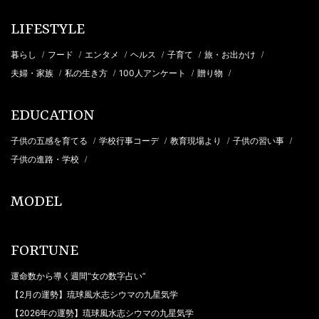
LIFESTYLE
暮らし
フード
エンタメ
ヘルス
子育て
旅・お出かけ
/
/
/
/
/
/
夫婦・家族
私の生き方
100人アンケート
贈り物
/
/
/
/
EDUCATION
子供の五感を育てる
学校行事コーデ
教育現場より
子供の習い事
/
/
/
/
子供の進路・学校
/
MODEL
FORTUNE
運命数から導く週間“女の数字占い”
【2月の運勢】琉球風水志シウマの九星気学
【2026年の運勢】琉球風水志シウマの九星気学