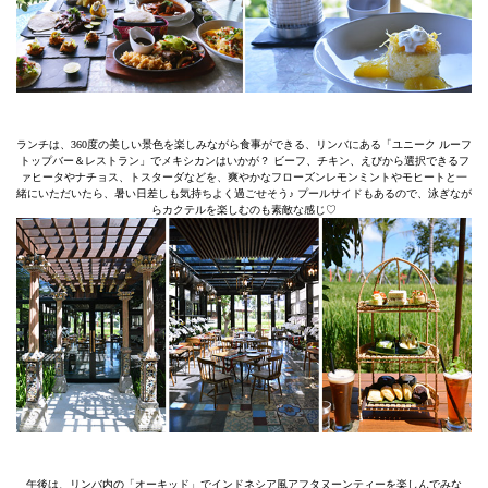
ランチは、360度の美しい景色を楽しみながら食事ができる、リンバにある「ユニーク ルーフ
トップバー＆レストラン」でメキシカンはいかが？ ビーフ、チキン、えびから選択できるフ
ァヒータやナチョス、トスターダなどを、爽やかなフローズンレモンミントやモヒートと一
緒にいただいたら、暑い日差しも気持ちよく過ごせそう♪ プールサイドもあるので、泳ぎなが
らカクテルを楽しむのも素敵な感じ♡
午後は、リンバ内の「オーキッド」でインドネシア風アフタヌーンティーを楽しんでみな