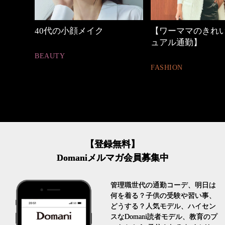
【ワーママのきれいめカジ
優木まおみさん「
ュアル通勤】
割。」
FASHION
LIFESTYLE
【登録無料】
Domaniメルマガ会員募集中
管理職世代の通勤コーデ、明日は
何を着る？子供の受験や習い事、
どうする？人気モデル、ハイセン
スなDomani読者モデル、教育のプ