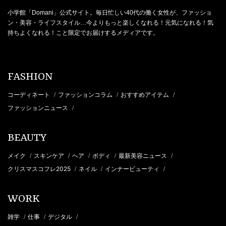
小学館「Domani」公式サイト。毎日忙しい40代の働く女性が、ファッショ
ン・美容・ライフスタイル…今よりもっと楽しくなれる！元気になれる！気
持ちよくなれる！こと限定でお届けするメディアです。
FASHION
コーディネート
ファッションコラム
おすすめアイテム
/
/
/
ファッションニュース
/
BEAUTY
メイク
スキンケア
ヘア
ボディ
最新美容ニュース
/
/
/
/
/
クリスマスコフレ2025
ネイル
インナービューティ
/
/
/
WORK
雑学
仕事
デジタル
/
/
/