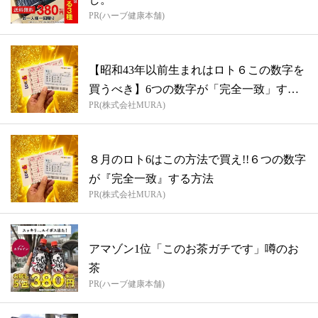
PR(ハーブ健康本舗)
【昭和43年以前生まれはロト６この数字を
買うべき】6つの数字が「完全一致」する
PR(株式会社MURA)
方...
８月のロト6はこの方法で買え!!６つの数字
が『完全一致』する方法
PR(株式会社MURA)
アマゾン1位「このお茶ガチです」噂のお
茶
PR(ハーブ健康本舗)