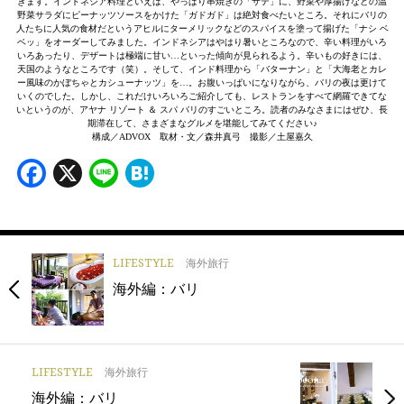
きます。インドネシア料理といえば、やっぱり串焼きの「サテ」に、野菜や厚揚げなどの温
野菜サラダにピーナッツソースをかけた「ガドガド」は絶対食べたいところ。それにバリの
人たちに人気の食材だというアヒルにターメリックなどのスパイスを塗って揚げた「ナシ ベ
ベッ」をオーダーしてみました。インドネシアはやはり暑いところなので、辛い料理がいろ
いろあったり、デザートは極端に甘い…といった傾向が見られるよう。辛いもの好きには、
天国のようなところです（笑）。そして、インド料理から「バターナン」と「大海老とカレ
ー風味のかぼちゃとカシューナッツ」を…。お腹いっぱいになりながら、バリの夜は更けて
いくのでした。しかし、これだけいろいろご紹介しても、レストランをすべて網羅できてな
いというのが、アヤナ リゾート ＆ スパ バリのすごいところ。読者のみなさまにはぜひ、長
期滞在して、さまざまなグルメを堪能してみてください♪
構成／ADVOX 取材・文／森井真弓 撮影／土屋嘉久
Facebook
X
Line
Hatena
LIFESTYLE
海外旅行
海外編：バリ
LIFESTYLE
海外旅行
海外編：バリ