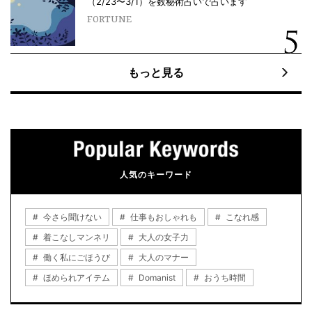
（2/23〜3/1）を数秘術占いで占います
FORTUNE
もっと見る
人気のキーワード
今さら聞けない
仕事もおしゃれも
こなれ感
着こなしマンネリ
大人の女子力
働く私にごほうび
大人のマナー
ほめられアイテム
Domanist
おうち時間