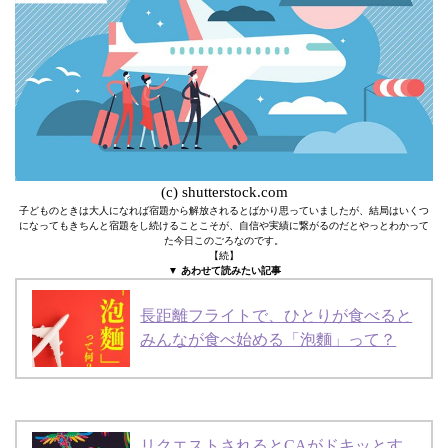
(c) shutterstock.com
子どものときは大人になれば宿題から解放されるとばかり思っていましたが、結局はいくつ
になってもきちんと宿題をし続けることこそが、自信や実績に繋がるのだとやっとわかって
た今日このごろなのです。
【続】
▼ あわせて読みたい記事
長距離フライトで、ひとりが食べると
みんなが食べ始める「泡麵」って？
リクエストされるとCAがドキッとす