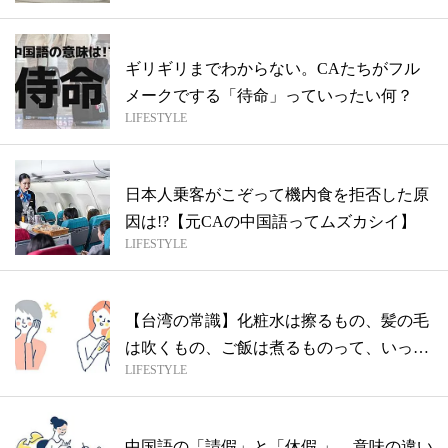
ギリギリまでわからない。CAたちがフル
メークでする「待命」っていったい何？
LIFESTYLE
日本人乗客がこぞって機内食を拒否した原
因は!?【元CAの中国語ってムズカシイ】
LIFESTYLE
【台湾の常識】化粧水は擦るもの、髪の毛
は吹くもの、ご飯は煮るものって、いった
LIFESTYLE
いど...
中国語の「請假」と「休假 」、意味の違い