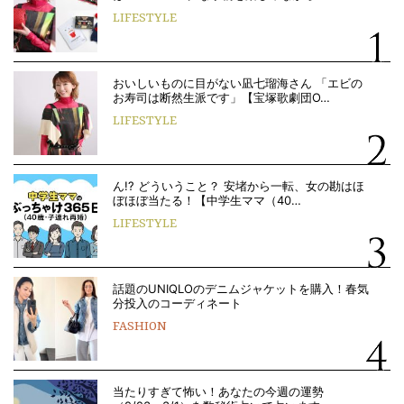
LIFESTYLE
おいしいものに目がない凪七瑠海さん 「エビの
お寿司は断然生派です」【宝塚歌劇団O…
LIFESTYLE
ん!? どういうこと？ 安堵から一転、女の勘はほ
ぼほぼ当たる！【中学生ママ（40…
LIFESTYLE
話題のUNIQLOのデニムジャケットを購入！春気
分投入のコーディネート
FASHION
当たりすぎて怖い！あなたの今週の運勢