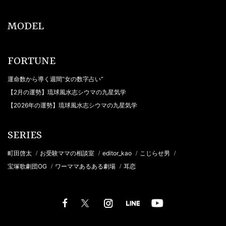
MODEL
FORTUNE
運命数から導く週間“女の数字占い”
【2月の運勢】琉球風水志シウマの九星気学
【2026年の運勢】琉球風水志シウマの九星気学
SERIES
町田啓太
お受験ママの相談室
editor_kao
こじらせ男
/
/
/
/
宝塚歌劇団OG
ワーママあるある劇場
耳恋
/
/