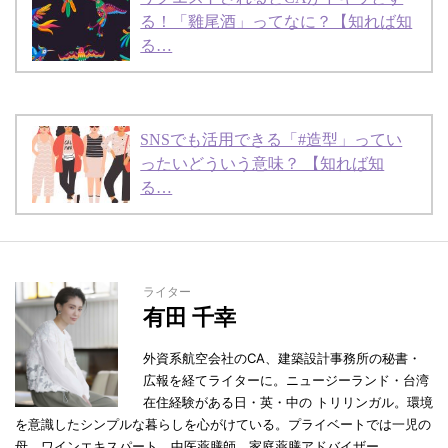
る！「雞尾酒」ってなに？【知れば知
る…
SNSでも活用できる「#造型」ってい
ったいどういう意味？ 【知れば知
る…
ライター
有田 千幸
外資系航空会社のCA、建築設計事務所の秘書・
広報を経てライターに。ニュージーランド・台湾
在住経験がある日・英・中の トリリンガル。環境
を意識したシンプルな暮らしを心がけている。プライベートでは一児の
母。ワインエキスパート。中医薬膳師。家庭薬膳アドバイザー。