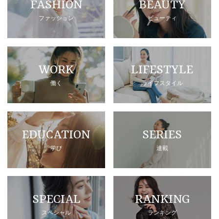
FASHION
BEAUTY
ファッション
ビューティ
WORK
LIFESTYLE
働く
ライフスタイル
EDUCATION
SERIES
学び
連載
SPECIAL
RANKING
スペシャル
ランキング