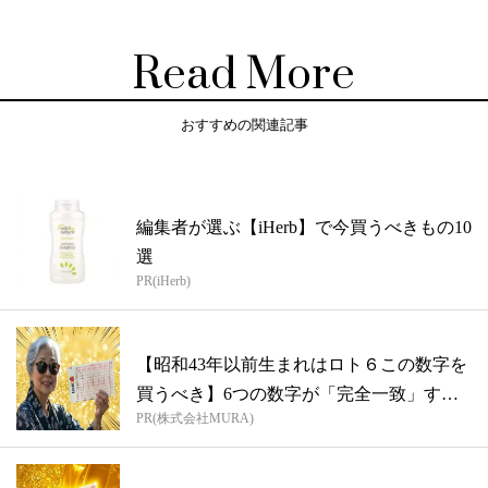
Read More
おすすめの関連記事
編集者が選ぶ【iHerb】で今買うべきもの10
選
PR(iHerb)
【昭和43年以前生まれはロト６この数字を
買うべき】6つの数字が「完全一致」する
PR(株式会社MURA)
方...