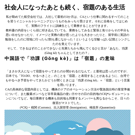
社会人になったあとも続く、宿題のある生活
私が勤めてた航空会社では、入社して最初の3か月は、CAという仕事に関わるすべてのこと
を習うイニシャルトレーニングというものをみっちり受けます。それに合格をしてはじめ
て、実際のフライトに訓練生として乗務することができます。
教科書の内容をいくら頭に叩き込んでいても、乗務をしてみると緊張と焦りからその半分も
思い出せなかったり、イメージと実務の差が思ったよりも大きかったりと、留学前に英語の
勉強をしたのに現地に行ったら2割も通じなかった！というような甘酸っぱい記憶とシンクし
たのを覚えています。
そして、できるはずのことができないと先輩たちから飛んでくるひと言が「あなた、功課
(Gōng kè) ちゃんとしてきたの？」
中国語で「功課 (Gōng kè)」は「宿題」の意味
「まさか大人になって宿題をやってきたのか聞かれるだなんて」と最初は思ったのですが、
日本でも「TO-DO、やるべきこと」のことを「宿題」と表現することがあるように、台湾で
もやるべき予習をやってきたかどうか聞くときには「功課 (Gōng kè)」＝「宿題」という言葉
を用いります。
CAの具体的な宿題内容としては、機体のドアのオペレーション方法や緊急脱出時の客室準備
について、また酸素ボンベなど非常装備品の使い方やその日の目的地のCIQ*レギュレーショ
ンについてなど。毎日乗務する機体も目的地も同乗するメンバーも異なるからこそ、日々の
復習がマストでした。
(*CIQ = 税関 (Customs)、出入国管理 (Immigration)、検疫所 (Quarantine))