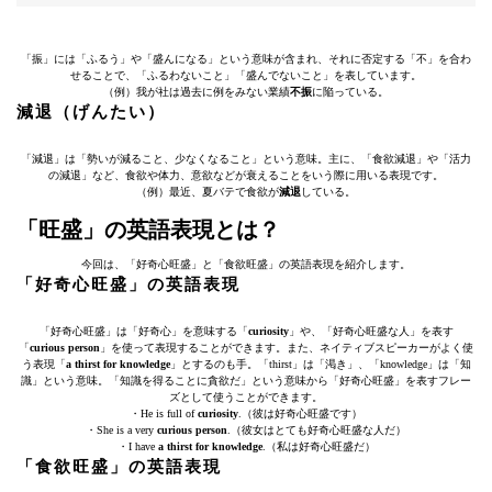
「振」には「ふるう」や「盛んになる」という意味が含まれ、それに否定する「不」を合わ
せることで、「ふるわないこと」「盛んでないこと」を表しています。
（例）我が社は過去に例をみない業績
不振
に陥っている。
減退（げんたい）
「減退」は「勢いが減ること、少なくなること」という意味。主に、「食欲減退」や「活力
の減退」など、食欲や体力、意欲などが衰えることをいう際に用いる表現です。
（例）最近、夏バテで食欲が
減退
している。
「旺盛」の英語表現とは？
今回は、「好奇心旺盛」と「食欲旺盛」の英語表現を紹介します。
「好奇心旺盛」の英語表現
「好奇心旺盛」は「好奇心」を意味する「
curiosity
」や、「好奇心旺盛な人」を表す
「
curious person
」を使って表現することができます。また、ネイティブスピーカーがよく使
う表現「
a thirst for knowledge
」とするのも手。「thirst」は「渇き」、「knowledge」は「知
識」という意味。「知識を得ることに貪欲だ」という意味から「好奇心旺盛」を表すフレー
ズとして使うことができます。
・He is full of
curiosity
.（彼は好奇心旺盛です）
・She is a very
curious person
.（彼女はとても好奇心旺盛な人だ）
・I have
a thirst for knowledge
.（私は好奇心旺盛だ）
「食欲旺盛」の英語表現