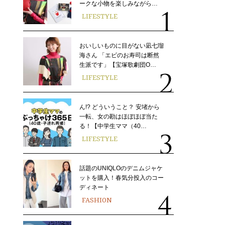
ークな小物を楽しみながら…
LIFESTYLE
おいしいものに目がない凪七瑠
海さん 「エビのお寿司は断然
生派です」【宝塚歌劇団O…
LIFESTYLE
ん!? どういうこと？ 安堵から
一転、女の勘はほぼほぼ当た
る！【中学生ママ（40…
LIFESTYLE
話題のUNIQLOのデニムジャケ
ットを購入！春気分投入のコー
ディネート
FASHION