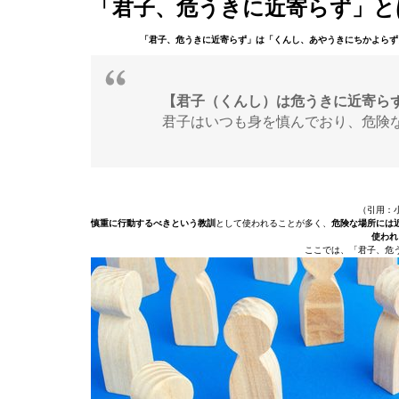
「君子、危うきに近寄らず」と
「君子、危うきに近寄らず」は「くんし、あやうきにちかよらず
【君子（くんし）は危うきに近寄ら
君子はいつも身を慎んでおり、危険
（引用：
慎重に行動するべきという教訓
として使われることが多く、
危険な場所には
使われ
ここでは、「君子、危