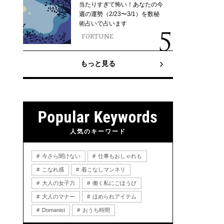
当たりすぎて怖い！あなたの今
週の運勢（2/23〜3/1）を数秘
術占いで占います
FORTUNE
もっと見る
人気のキーワード
今さら聞けない
仕事もおしゃれも
こなれ感
着こなしマンネリ
大人の女子力
働く私にごほうび
大人のマナー
ほめられアイテム
Domanist
おうち時間