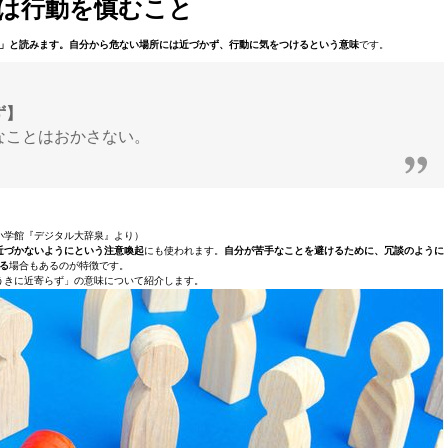
は行動を慎むこと
」と読みます。自分から危ない場所には近づかず、行動に気をつけるという意味
です。
ず】
なことはおかさない。
小学館『デジタル大辞泉』より）
近づかないようにという注意喚起
にも使われます。
自分が苦手なことを避けるために、冗談のように
る
場合もあるのが特徴です。
うきに近寄らず」の意味について紹介します。