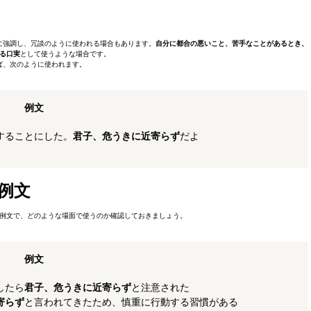
に強調し、冗談のように使われる場合もあります。
自分に都合の悪いこと、苦手なことがあるとき、
る口実
として使うような場合です。
ば、次のように使われます。
例文
することにした。
君子、危うきに近寄らず
だよ
例文
例文で、どのような場面で使うのか確認しておきましょう。
例文
したら
君子、危うきに近寄らず
と注意された
寄らず
と言われてきたため、慎重に行動する習慣がある