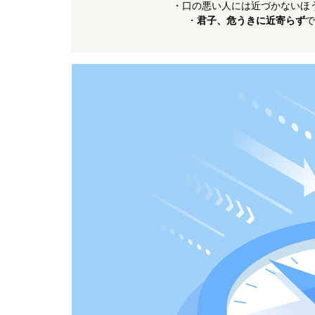
・口の悪い人には近づかないほ
・
君子、危うきに近寄らず
で