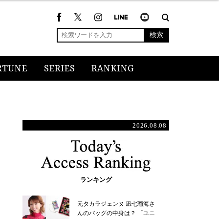
検索
RTUNE
SERIES
RANKING
2026.08.08
ランキング
元タカラジェンヌ 凪七瑠海さ
んのバッグの中身は？ 「ユニ