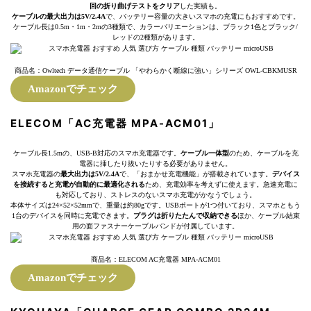
回の折り曲げテストをクリア
した実績も。
ケーブルの最大出力は5V/2.4A
で、バッテリー容量の大きいスマホの充電にもおすすめです。
ケーブル長は0.5m・1m・2mの3種類で、カラーバリエーションは、ブラック1色とブラック/
レッドの2種類があります。
商品名：Owltech データ通信ケーブル 「やわらかく断線に強い」シリーズ OWL-CBKMUSR
Amazonでチェック
ELECOM「AC充電器 MPA-ACM01」
ケーブル長1.5mの、USB-B対応のスマホ充電器です。
ケーブル一体型
のため、ケーブルを充
電器に挿したり抜いたりする必要がありません。
スマホ充電器の
最大出力は5V/2.4A
で、「おまかせ充電機能」が搭載されています。
デバイス
を接続すると充電が自動的に最適化される
ため、充電効率を考えずに使えます。急速充電に
も対応しており、ストレスのないスマホ充電がかなうでしょう。
本体サイズは24×52×52mmで、重量は約80gです。USBポートが1つ付いており、スマホともう
1台のデバイスを同時に充電できます。
プラグは折りたたんで収納できる
ほか、ケーブル結束
用の面ファスナーケーブルバンドが付属しています。
商品名：ELECOM AC充電器 MPA-ACM01
Amazonでチェック