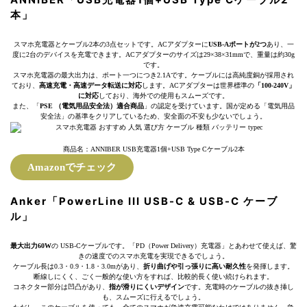
本」
スマホ充電器とケーブル2本の3点セットです。ACアダプターに
USB-Aポートが2つ
あり、一
度に2台のデバイスを充電できます。ACアダプターのサイズは29×38×31mmで、重量は約30g
です。
スマホ充電器の最大出力は、ポート一つにつき2.1Aです。ケーブルには高純度銅が採用され
ており、
高速充電・高速データ転送に対応
します。ACアダプターは世界標準の
「100-240V」
に対応
しており、海外での使用もスムーズです。
また、「
PSE （電気用品安全法）適合商品
」の認定を受けています。国が定める「電気用品
安全法」の基準をクリアしているため、安全面の不安も少ないでしょう。
商品名：ANNIBER USB充電器1個+USB Type Cケーブル2本
Amazonでチェック
Anker「PowerLine III USB-C & USB-C ケーブ
ル」
最大出力60W
の USB-Cケーブルです。「PD（Power Delivery）充電器」とあわせて使えば、驚
きの速度でのスマホ充電を実現できるでしょう。
ケーブル長は0.3・0.9・1.8・3.0mがあり、
折り曲げや引っ張りに高い耐久性
を発揮します。
断線しにくく、ごく一般的な使い方をすれば、比較的長く使い続けられます。
コネクター部分は凹凸があり、
指が滑りにくいデザイン
です。充電時のケーブルの抜き挿し
も、スムーズに行えるでしょう。