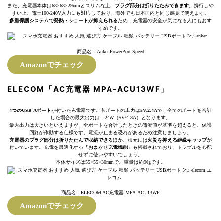
また、充電器本体は68×68×29mmとスリムな上、
プラグ部分は折りたたみできます
。携行しや
すい上、電圧100-240V入力にも対応しており、海外でも日本国内と同じ感覚で使えます。
多重保護システムで発熱・ショートが抑えられる
ため、充電器の安全が気になる人にもおす
すめです。
商品名：Anker PowerPort Speed
Amazonでチェック
ELECOM「AC充電器 MPA-ACU13WF」
4つのUSB-Aポート
が付いた充電器です。各ポートの出力は
5V/2.4A
で、全てのポートを合計
した場合の最大出力は、24W（5V/4.8A）となります。
最大出力は大きいといえますが、全ポートを合計したときの電流値が基準を超えると、保護
回路が作動する仕様です。電流が止まる恐れがあるため注意しましょう。
充電器のプラグ部分は折りたたんで収納できる
ほか、根元には
火災を抑える絶縁キャップ
が
付いています。充電を最適化する
「おまかせ充電機能」
も搭載されており、トラブルを心配
せずに使いやすいでしょう。
本体サイズは55×55×30mmで、重量は約90gです。
商品名：ELECOM AC充電器 MPA-ACU13WF
Amazonでチェック