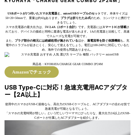
KYOHAYA「CHARGE GEAR COMBO 2P24M」
USBポートが2つ付いたスマホ充電器と、microUSBケーブルのセット
です。本体サイズは
50×20×50mmで、重量は約42gあります。
プラグは折りたたみ式
のため、コンパクトに携行で
きるでしょう。
スマホ充電器の最大出力は、
5V/2.4A（2ポート合計）
です。充電器には
スマートICが搭載
さ
れており、デバイスの接続と同時に最適な電流が送られます。1Aの充電器と比較して、高速
でスムーズな充電が可能です。
また、
プラグ部分の根元には絶縁処理が施されている
ほか、
過電流等を防ぐ保護機能
も。充
電中のトラブルが起きにくく、安心して使えるでしょう。電圧は100-240Vに対応しているた
め、海外での使用も問題ありません。
商品名：KYOHAYA CHARGE GEAR COMBO 2P24M
Amazonでチェック
USB Type-Cに対応！急速充電用ACアダプタ
ー【2A以上】
使用中のスマホがUSB-C規格なら、高出力のUSB-Cケーブルと、ACアダプターの合わせ技で
急速充電が可能となるでしょう。
「スマホの充電時間が惜しい」という忙しいワーママにぴったりな、最大出力2A以上のUSB-
Cポートが付属したACアダプターを紹介します。