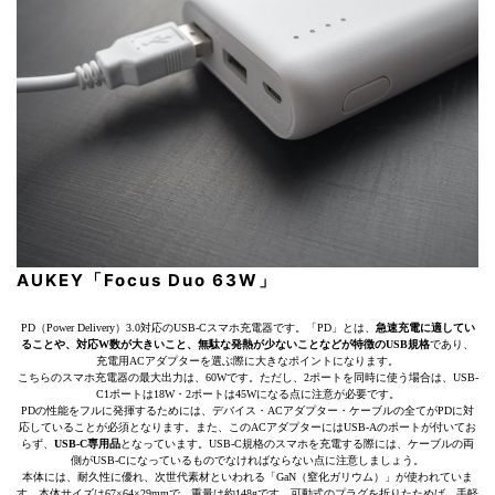
AUKEY「Focus Duo 63W」
PD（Power Delivery）3.0対応のUSB-Cスマホ充電器です。「PD」とは、
急速充電に適してい
ることや、対応W数が大きいこと、無駄な発熱が少ないことなどが特徴のUSB規格
であり、
充電用ACアダプターを選ぶ際に大きなポイントになります。
こちらのスマホ充電器の最大出力は、60Wです。ただし、2ポートを同時に使う場合は、USB-
C1ポートは18W・2ポートは45Wになる点に注意が必要です。
PDの性能をフルに発揮するためには、デバイス・ACアダプター・ケーブルの全てがPDに対
応していることが必須となります。また、このACアダプターにはUSB-Aのポートが付いてお
らず、
USB-C専用品
となっています。USB-C規格のスマホを充電する際には、ケーブルの両
側がUSB-Cになっているものでなければならない点に注意しましょう。
本体には、耐久性に優れ、次世代素材といわれる「GaN（窒化ガリウム）」が使われていま
す。本体サイズは67×64×29mmで、重量は約148gです。可動式のプラグを折りたためば、手軽