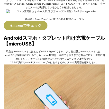
ただし、このケーブルを使っても、全てのスマホが急速充電可能なわけではありません。急
速充電できるのは、Galaxy S8以降やGoogle Pixel 3・3a・4 XLなどです。購入する前に、手持
ちのスマホが対応しているかどうか確認しましょう。
商品名：Anker PowerLine III USB-C & USB-C ケーブル
Amazonでチェック
Androidスマホ・タブレット向け充電ケーブル
【microUSB】
現在はAndroidスマホのほとんどがUSB Type-Cですが、少し前の型のAndroidスマホには、
microUSBが採用されていることも。microUSBは、現在でもさまざまな製品で広く一般的に普
及しており、ケーブルの価格やスペックのバリエーションは豊富です。
USB-C以前のAndroidスマホユーザーにおすすめの、スマホ充電器を紹介します。