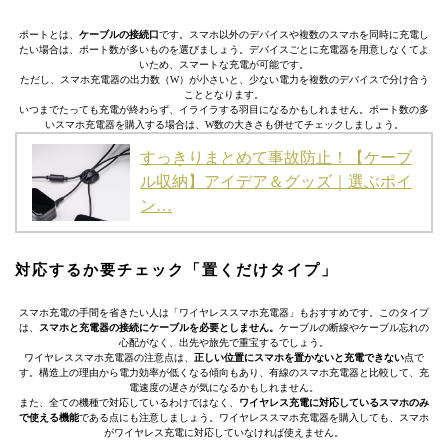
ポートとは、
ケーブルの接続口
です。スマホ以外のデバイスや複数のスマホを同時に充電し
たい場合は、ポート数が多いものを選びましょう。デバイスごとに充電器を用意しなくてよ
いため、スマートな充電が可能です。
ただし、スマホ充電器の出力数（W）が小さいと、少ない電力を複数のデバイスで分け合う
こととなります。
いつまでたっても充電が終わらず、イライラする羽目になるかもしれません。ポート数の多
いスマホ充電器を購入する場合は、W数の大きさも併せてチェックしましょう。
すっきりまとめて事故防止！【ケーブ
ル収納】アイデア＆グッズ｜選ぶポイ
ン…
対応するか要チェック「置くだけタイプ」
スマホ充電の手間を省きたい人は「ワイヤレススマホ充電器」もおすすめです。このタイプ
は、
スマホと充電器の接続にケーブルを必要としません。
ケーブルの断線やケーブル忘れの
心配がなく、出先や旅先で重宝するでしょう。
ワイヤレススマホ充電器の注意点は、
正しい位置にスマホを置かないと充電できない
点で
す。構造上の理由から電力効率が低くなる傾向もあり、有線のスマホ充電器と比較して、充
電速度の遅さが気になるかもしれません。
また、全ての機種で対応しているわけではなく、
ワイヤレス充電に対応しているスマホのみ
で使える機能
である点にも注意しましょう。ワイヤレススマホ充電器を購入しても、スマホ
がワイヤレス充電に対応していなければ使えません。