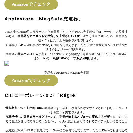
Amazonでチェック
Applestore「MagSafe充電器」
Apple社がiPhone用にリリースした充電器です。ワイヤレス充電規格「Qi（チー）」と互換性
があり、
充電器をマグネットで固定して充電を行います
。磁力は非常に強いため、充電器を
落とさずにスマホを操作できるでしょう。
充電器は、iPhone8以降のスマホなら問題なく使えます。ただし適性位置でスムーズに充電で
きるのは、iPhone12以降です。
充電器の
最大出力は15W
と高く、ワイヤレスでも問題なく急速充電できるでしょう。本体の
ほか、
1mの一体型USB-Cケーブルが付属
します。
商品名：Applestore MagSafe充電器
Amazonでチェック
ヒロコーポレーション「Régle」
最大出力10W・直径約10cm
の充電器です。表面には魔方陣がデザインされており、中央にス
マホを置くと充電できます。
充電待機中の外周カラーはグリーンで、充電が始まるとブルーに変化するデザイン
です。ま
るで魔法を使って充電しているような、そんな気分にさせてくれるアイテムといえるでしょ
う。
充電器はAndroidスマホ非対応で、iPhoneにのみ対応しています。ただしiPhoneでも使えるの