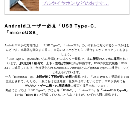
ブルやイヤホンなどのおすす…
Androidユーザー必見「USB Type-C」
「microUSB」
Androidスマホの充電口は、「USB Type-C」「microUSB」のいずれかに対応するケースがほと
んどです。充電器を購入する前に、自分のスマホがどちらに適合するかチェックしておきま
しょう。
「USB Type-C」は2015年ごろに登場したコネクター規格で、
主に新型のスマホに採用
されて
います。
形状は薄く細長で、上下・左右が対称
なのが特徴です。USBの次世代規格「USB
3.1」に対応しており、今後発売されるAndroidスマホのほとんどはUSB Type-Cに移行していく
と考えられています。
一方「microUSB」は、
上部が短く下部が長い台形
の規格です。「USB Type-C」登場前までは
主流とされていたため、一般における認知度・普及率は高いといえます。スマホ以外にも、
デジカメ・ゲーム機・PC周辺機器
に幅広く採用されています。
商品によっては「USB Type-C」のことを
「USB-C」
、「microUSB」を
「microUSB Type-B」
または
「micro B」
と記載していることもありますが、いずれも同じ規格です。