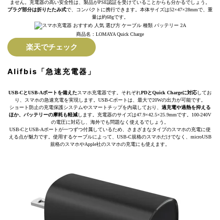
ません。充電器の高い安全性は、製品がPSE認証を受けていることからも分かるでしょう。
プラグ部分は折りたたみ式
で、コンパクトに携行できます。本体サイズは52×47×28mmで、重
量は約68gです。
商品名：LOMAYA Quick Charge
楽天でチェック
Alifbis「急速充電器」
USB-CとUSB-Aポートを備えた
スマホ充電器です。それぞれ
PDとQuick Chargeに対応
してお
り、スマホの急速充電を実現します。USB-Cポートは、最大で20Wの出力が可能です。
ショート防止の充電保護システムやスマートチップを内蔵しており、
過充電や過熱を抑える
ほか、バッテリーの摩耗も軽減
します。充電器のサイズは47.9×42.5×25.9mmです。100-240V
の電圧に対応し、海外でも問題なく使えるでしょう。
USB-CとUSB-Aポートが一つずつ付属しているため、さまざまなタイプのスマホの充電に使
える点が魅力です。使用するケーブルによって、USB-C規格のスマホだけでなく、microUSB
規格のスマホやApple社のスマホの充電にも使えます。