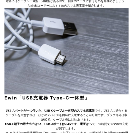
電器にはケーブル一体型・分離型があるので、自身のニーズに合うものを見極めましょう。
Androidユーザーにおすすめのスマホ充電器を紹介します。
Ewin「USB充電器 Type-C一体型」
USB-Aポートが一つ付いた、USB-Cケーブル一体型のスマホ充電器
です。USB-Aに適合する
ケーブルを用意すれば、ほかのデバイスを同時に充電することが可能です。プラグ部分は収
納式で、ケーブル長は1.5mあります。
USB-C端子の最大出力は3A、USB-Aポートは2.4A
です。
電圧は5V
で、短時間でスマホの充電
が完了します。
ACアダプターは世界標準の「100-240V」に対応しているため、一部地域を除き海外での使用