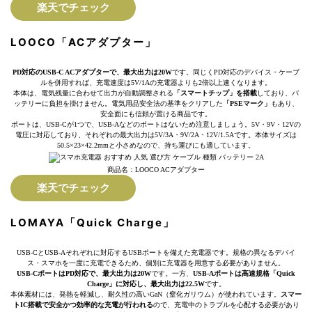
楽天でチェック
LOOCO「ACアダプター」
PD対応のUSB-C ACアダプターで、最大出力は20W
です。同じくPD対応のデバイス・ケーブ
ルを併用すれば、充電速度は5V/1Aの充電器よりも2倍以上速くなります。
本体は、電気残量に合わせて出力が自動調整される
「スマートチップ」を搭載
しており、バ
ッテリーに負担を掛けません。電気用品安全法の基準をクリアした
「PSEマーク」
もあり、
安全面にも信頼が置ける商品です。
ポートは、USB-Cが1つで、USB-Aなどのポートはないため注意しましょう。5V・9V・12Vの
電圧に対応しており、それぞれの最大出力は5V/3A・9V/2A・12V/1.5Aです。本体サイズは
50.5×23×42.2mmと小さめなので、持ち運びにも適しています。
商品名：LOOCO ACアダプター
楽天でチェック
LOMAYA「Quick Charge」
USB-CとUSB-Aそれぞれに対応するUSBポートを備えた充電器です。規格の異なるデバイ
ス・スマホを一度に充電できるため、個別に充電器を用意する必要がありません。
USB-CポートはPD対応で、最大出力は20W
です。一方、
USB-Aポートは高速規格「Quick
Charge」に対応し、最大出力は22.5W
です。
本体素材には、発熱を軽減し、耐久性の高いGaN（窒化ガリウム）が使われています。
スマー
トIC搭載で安全かつ効率的な充電が行われる
ので、充電中のトラブルを心配する必要があり