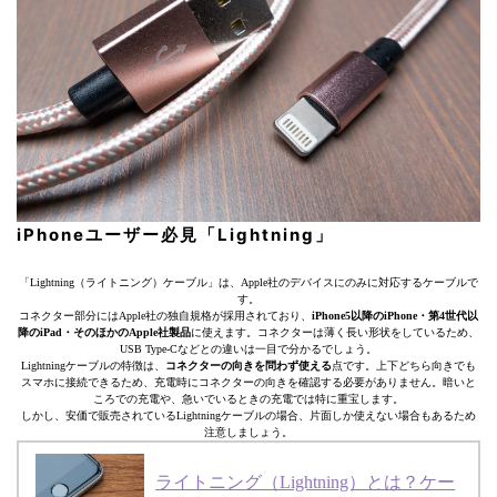
iPhoneユーザー必見「Lightning」
「Lightning（ライトニング）ケーブル」は、Apple社のデバイスにのみに対応するケーブルで
す。
コネクター部分にはApple社の独自規格が採用されており、
iPhone5以降のiPhone・第4世代以
降のiPad・そのほかのApple社製品
に使えます。コネクターは薄く長い形状をしているため、
USB Type-Cなどとの違いは一目で分かるでしょう。
Lightningケーブルの特徴は、
コネクターの向きを問わず使える
点です。上下どちら向きでも
スマホに接続できるため、充電時にコネクターの向きを確認する必要がありません。暗いと
ころでの充電や、急いでいるときの充電では特に重宝します。
しかし、安価で販売されているLightningケーブルの場合、片面しか使えない場合もあるため
注意しましょう。
ライトニング（Lightning）とは？ケー