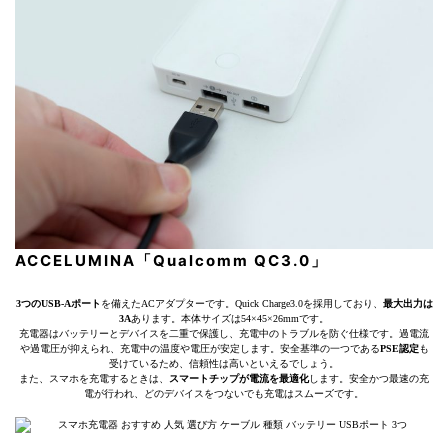
ACCELUMINA「Qualcomm QC3.0」
3つのUSB-Aポート
を備えたACアダプターです。Quick Charge3.0を採用しており、
最大出力は
3A
あります。本体サイズは54×45×26mmです。
充電器はバッテリーとデバイスを二重で保護し、充電中のトラブルを防ぐ仕様です。過電流
や過電圧が抑えられ、充電中の温度や電圧が安定します。安全基準の一つである
PSE認定
も
受けているため、信頼性は高いといえるでしょう。
また、スマホを充電するときは、
スマートチップが電流を最適化
します。安全かつ最速の充
電が行われ、どのデバイスをつないでも充電はスムーズです。