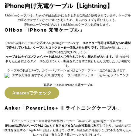
iPhone向け充電ケーブル【Lightning】
Lightningケーブルは、Appleの純正品以外にもさまざまな商品が販売されています。ケーブル
の長さやデザインなどに違いがあるため、好みのタイプを選びましょう。
iPhoneユーザー向けのおすすめLightningケーブルを紹介します。
OHbox「iPhone 充電ケーブル」
iPhone5以降のモデルに対応するLightningケーブルです。
コネクター部分は高品質なABS素材
で作られている上、ケーブルとコネクターを一体化させた作りです。
部品が分離しにくく、
破損の心配は少ないでしょう。
ケーブルはナイロンファイバーを編み込んで作られており、耐久性があります。
折り曲げや
折りたたみによるダメージを受けにくく、断線を気にせずに携行したり充電したりが可能で
す。
ケーブルの長さは
2m
で、カラーバリエーションはピンク・グレー・黒の3色があります。
商品名：OHbox iPhone 充電ケーブル
Amazonでチェック
Anker「PowerLine+ II ライトニングケーブル」
モバイルバッテリーや充電器の世界的メーカー「Anker」のLightningケーブルです。
iPhone8以降のシリーズをはじめとするさまざまなApple社製品に対応
しており、Apple社が互
換性を保証する「Apple MFi 認証」も受けています。純正品以外を使うことに不安を覚える人
にとっては、有力な選択肢の一つとなるでしょう。