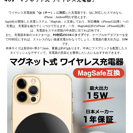
ワイヤレス充電規格
「Qi（チー）」に対応
した充電器です。Qiに対応したスマホなら、
iPhone・Android問わず使えます。
Apple社が開発した充電システム「MagSafe」と互換しており、対応機種（iPhone12以降）への
充電は、充電器を磁力でくっつけて行えます。一方、MagSafe以外のiPhone（iPhone8以降）
は、充電器をスマホ背面の中央部に当てればOKです。
また、充電器本体のコネクターは、
PD対応のUSB-Cタイプ
です。ケーブルやアダプターを全
てPD対応にすれば、ストレスのない急速充電がかなうでしょう。充電器の最大出力は、
15W
です。
本体サイズは直径60×厚さ7.5mm、重量は約47gあります。中央にファブリックを配置したス
タイリッシュなデザインで、充電器の見栄えを重視したい人にもおすすめできます。