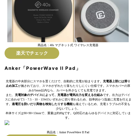
商品名：40s マグネット式 ワイヤレス充電器
楽天でチェック
Anker「PowerWave II Pad」
充電器の中央部分にスマホを置くだけで、自動的に充電が始まります。
充電器上部には滑り
止め加工
が施されており、スマホがずれたり落ちたりしにくい仕様です。スマホカバーの厚
みが5mm以内なら、カバーを外さなくても充電できます。
また、
充電対象のデバイスによって、充電器が電気出力を変える仕組み
です。出力はデバイ
スに合わせて5・7.5・10・15Wのいずれかに切り替わるため、効率的かつ迅速に充電を行えま
す。
過電圧を防いだり異物を検知したりする機能
も備えているため、充電トラブルの不安も
少ないでしょう。
本体サイズは90×90×13mmで、重量は約89gです。Qi対応のあらゆるデバイスに対応していま
す。
商品名：Anker PowerWave II Pad