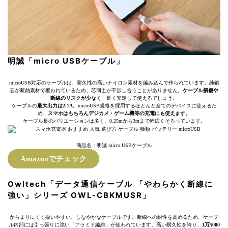
明誠「micro USBケーブル」
microUSB対応のケーブルは、耐久性の高いナイロン素材を編み込んで作られています。純銅
芯が断熱素材で覆われているため、芯同士が干渉し合うことがありません。
ケーブル損傷や
断線のリスクが少なく
、長く安定して使えるでしょう。
ケーブルの
最大出力は2.1A
。microUSB規格を採用するほとんど全てのデバイスに使えるた
め、
スマホはもちろんデジカメ・ゲーム機等の充電にも使えます。
ケーブル長のバリエーションは多く、0.25mから3mまで幅広くそろっています。
商品名：明誠 micro USBケーブル
Amazonでチェック
Owltech「データ通信ケーブル 「やわらかく断線に
強い」シリーズ OWL-CBKMUSR」
からまりにくく扱いやすい、しなやかなケーブルです。断線への耐性を高めるため、ケーブ
ル内部には引っ張りに強い「アラミド繊維」が使われています。高い耐久性を誇り、
1万5000