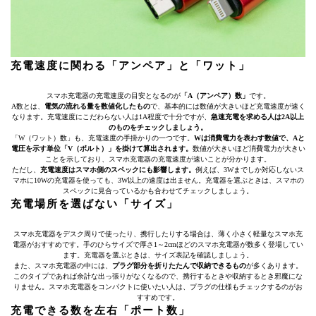
充電速度に関わる「アンペア」と「ワット」
スマホ充電器の充電速度の目安となるのが
「A（アンペア）数」
です。
A数とは、
電気の流れる量を数値化したもの
で、基本的には数値が大きいほど充電速度が速く
なります。充電速度にこだわらない人は1A程度で十分ですが、
急速充電を求める人は2A以上
のものをチェックしましょう。
「W（ワット）数」も、充電速度の手掛かりの一つです。
Wは消費電力を表わす数値で、Aと
電圧を示す単位「V（ボルト）」を掛けて算出されます。
数値が大きいほど消費電力が大きい
ことを示しており、スマホ充電器の充電速度が速いことが分かります。
ただし、
充電速度はスマホ側のスペックにも影響します。
例えば、3Wまでしか対応しないス
マホに10Wの充電器を使っても、3W以上の速度は出ません。充電器を選ぶときは、スマホの
スペックに見合っているかも合わせてチェックしましょう。
充電場所を選ばない「サイズ」
スマホ充電器をデスク周りで使ったり、携行したりする場合は、薄く小さく軽量なスマホ充
電器がおすすめです。手のひらサイズで厚さ1～2cmほどのスマホ充電器が数多く登場してい
ます。充電器を選ぶときは、サイズ表記を確認しましょう。
また、スマホ充電器の中には、
プラグ部分を折りたたんで収納できるもの
が多くあります。
このタイプであれば余計な出っ張りがなくなるので、携行するときや収納するとき邪魔にな
りません。スマホ充電器をコンパクトに使いたい人は、プラグの仕様もチェックするのがお
すすめです。
充電できる数を左右「ポート数」