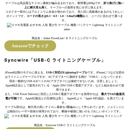
ケーブルは高品質なナイロン素材が編み込まれており、耐荷重は80kgです。
折り曲げに強い
上に耐久性も高く
、ケーブルへの負荷を気にせずに使えます。
コネクター部分にはアルミニウム合金が使われており、見た目に高級感があるのもうれしい
ポイントです。
コードの長さは0.3・0.9・1.8・3.0mの4種類
あり、ニーズに合わせて選べま
す。
商品名：Anker PowerLine+ II ライトニングケーブル
Amazonでチェック
Syncwire「USB-C ライトニングケーブル」
iPhone8以降のモデルに使える、
USB-C対応のLightningケーブル
です。iPhoneにつなげる部分
はライトニングケーブルですが、ACアダプターに接続する側が「USB-C」になっています。
現在一般的なUSB-AポートのACアダプターには接続できないため、注意しましょう。
Apple純正品として販売されている「Apple 20W USB-C電源アダプタ」などと組み合わせて使
用できます。
また、USB Power Deliveryに対応したUSB-C電源アダプターを併用すれば、
最大で3Aの急速充
電が可能
です。Apple社製品との互換性は高く、Apple社より「Apple MFi認証」を受けていま
す。
ケーブル部分は、耐久性の高いナイロン素材を3重編みにして作られています。ジョイントに
は独自のレーザー技術が採用されており、断線や破損に強いのもうれしいポイントです。
商品名：Syncwire USB-C ライトニングケーブル