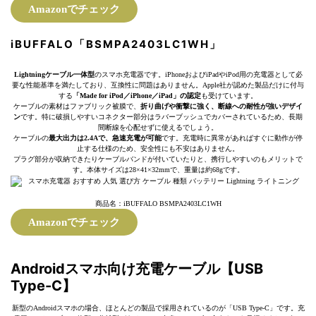
Amazonでチェック
iBUFFALO「BSMPA2403LC1WH」
Lightningケーブル一体型
のスマホ充電器です。iPhoneおよびiPadやiPod用の充電器として必
要な性能基準を満たしており、互換性に問題はありません。Apple社が認めた製品だけに付与
する
「Made for iPod／iPhone／iPad」の認定
も受けています。
ケーブルの素材はファブリック被膜で、
折り曲げや衝撃に強く、断線への耐性が強いデザイ
ン
です。特に破損しやすいコネクター部分はラバーブッシュでカバーされているため、長期
間断線を心配せずに使えるでしょう。
ケーブルの
最大出力は2.4Aで、急速充電が可能
です。充電時に異常があればすぐに動作が停
止する仕様のため、安全性にも不安はありません。
プラグ部分が収納できたりケーブルバンドが付いていたりと、携行しやすいのもメリットで
す。本体サイズは28×41×32mmで、重量は約68gです。
商品名：iBUFFALO BSMPA2403LC1WH
Amazonでチェック
Androidスマホ向け充電ケーブル【USB
Type-C】
新型のAndroidスマホの場合、ほとんどの製品で採用されているのが「USB Type-C」です。充