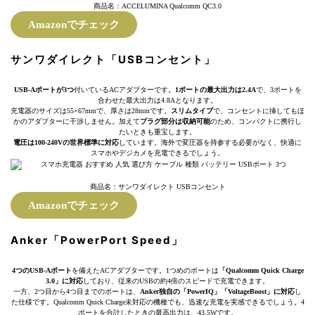
商品名：ACCELUMINA Qualcomm QC3.0
Amazonでチェック
サンワダイレクト「USBコンセント」
USB-Aポートが3つ
付いているACアダプターです。
1ポートの最大出力は2.4A
で、3ポートを
合わせた最大出力は4.8Aとなります。
充電器のサイズは55×67mmで、厚さは28mmです。
スリムタイプ
で、コンセントに挿してもほ
かのアダプターに干渉しません。加えて
プラグ部分は収納可能
のため、コンパクトに携行し
たいときも重宝します。
電圧は100-240Vの世界標準に対応
しています。海外で変圧器を持参する必要がなく、快適に
スマホやデジカメを充電できるでしょう。
商品名：サンワダイレクト USBコンセント
Amazonでチェック
Anker「PowerPort Speed」
4つのUSB-Aポート
を備えたACアダプターです。1つめのポートは
「Qualcomm Quick Charge
3.0」に対応
しており、従来のUSBの約4倍のスピードで充電できます。
一方、2つ目から4つ目までのポートは、
Anker独自の「PowerIQ」「VoltageBoost」に対応
し
た仕様です。Qualcomm Quick Charge未対応の機種でも、迅速な充電を実感できるでしょう。4
ポートを合計したときの最高出力は、43.5Wです。