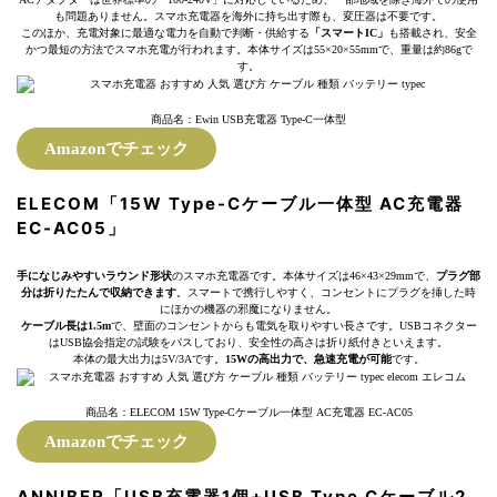
も問題ありません。スマホ充電器を海外に持ち出す際も、変圧器は不要です。
このほか、充電対象に最適な電力を自動で判断・供給する
「スマートIC」
も搭載され、安全
かつ最短の方法でスマホ充電が行われます。本体サイズは55×20×55mmで、重量は約86gで
す。
商品名：Ewin USB充電器 Type-C一体型
Amazonでチェック
ELECOM「15W Type-Cケーブル一体型 AC充電器
EC-AC05」
手になじみやすいラウンド形状
のスマホ充電器です。本体サイズは46×43×29mmで、
プラグ部
分は折りたたんで収納できます
。スマートで携行しやすく、コンセントにプラグを挿した時
にほかの機器の邪魔になりません。
ケーブル長は1.5m
で、壁面のコンセントからも電気を取りやすい長さです。USBコネクター
はUSB協会指定の試験をパスしており、安全性の高さは折り紙付きといえます。
本体の最大出力は5V/3Aです。
15Wの高出力で、急速充電が可能
です。
商品名：ELECOM 15W Type-Cケーブル一体型 AC充電器 EC-AC05
Amazonでチェック
ANNIBER「USB充電器1個+USB Type Cケーブル2