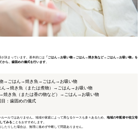
番が決まっています。基本的には
「ごはん→お吸い物→ごはん→焼き魚など→ごはん→お吸い物」を
してから、歯固めの儀式を行います
。
い物→ごはん→焼き魚→ごはん→お吸い物
はん→焼き魚（または煮物）→ごはん→お吸い物
ん→焼き魚（または香の物など）→ごはん→お吸い物
回目：歯固めの儀式
いルールではありません。地域や家庭によって異なるケースも多々あるため、
地域の年配者や祖父母
してみる
ことをおすすめします。
出したりした場合は、無理に進めず中断して問題ありません。