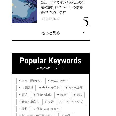
当たりすぎて怖い！あなたの今
週の運勢（2/23〜3/1）を数秘
術占いで占います
FORTUNE
もっと見る
人気のキーワード
今さら聞けない
大人のマナー
人間関係
大人の女子力
おうち時間
育児
仕事効率化
100均
趣味
仕事も家庭も
夫婦
キャリアアップ
診断
仕事もおしゃれも
川口ゆかりの丁寧な暮らし
韓国