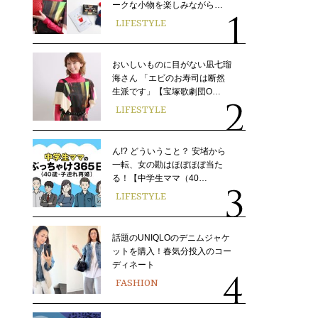
ークな小物を楽しみながら…
LIFESTYLE
おいしいものに目がない凪七瑠
海さん 「エビのお寿司は断然
生派です」【宝塚歌劇団O…
LIFESTYLE
ん!? どういうこと？ 安堵から
一転、女の勘はほぼほぼ当た
る！【中学生ママ（40…
LIFESTYLE
話題のUNIQLOのデニムジャケ
ットを購入！春気分投入のコー
ディネート
FASHION