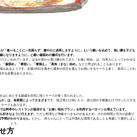
もが「食べることに一生困らず、健やかに成長しますように」という願いを込めて、祝い膳を子ども
歯になりますように」と願い歯固めの儀式を行います。
りだといわれています。はるか昔から受け継がれてきた「お食い初め」は、日本人にとってかかせな
い」「歯固め」「箸祝い」「箸揃え」「真魚（まな）始め」
などと呼ばれることもあります。
う地域もあるようです。生後100日を過ぎた週末や吉日を選んでお祝いするケースも多く、形式にこだわ
過ぎる必要はありません。
をはじめとする親戚を自宅に招くケースが多く見られました。
るか」は、各家庭によってさまざま
です。祖父母だけ招いたり、誰も招かず家族だけで行ったりする
ケースもあります。
では料亭やレストランが提供する「お食い初めプラン」を利用するパターンも増えています。
も好きなように行えます。
ただし料理など準備すべきものがあるため、その分時間と労力が必要で
ば手間がかかりません。
ただし、赤ちゃんにとっては不慣れな環境であることも考慮して選択しまし
ょう。
させ方