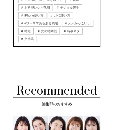
お料理レシピ代用
デジタル苦手
iPhone使い方
LINE使い方
#ワーママあるある劇場
大人かっこいい
時短
女の時間割
時事ネタ
文房具
Recommended
編集部のおすすめ