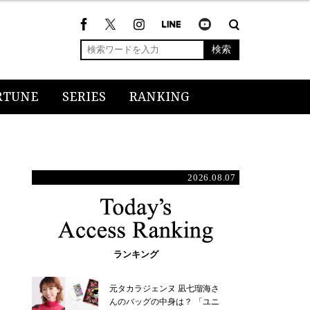
検索
RTUNE
SERIES
RANKING
2026.08.07
ランキング
元タカラジェンヌ 凪七瑠海さ
んのバッグの中身は？ 「ユニ