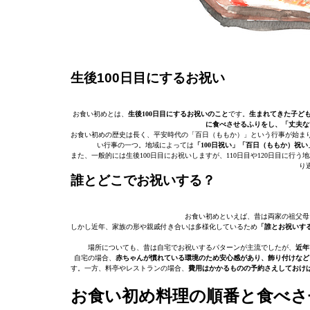
生後100日目にするお祝い
お食い初めとは、
生後100日目にするお祝いのこと
です。
生まれてきた子ど
に食べさせるふりをし、「丈夫な
お食い初めの歴史は長く、平安時代の「百日（ももか）」という行事が始ま
い行事の一つ。地域によっては
「100日祝い」「百日（ももか）祝
また、一般的には生後100日目にお祝いしますが、110日目や120日目に行
り
誰とどこでお祝いする？
お食い初めといえば、昔は両家の祖父母
しかし近年、家族の形や親戚付き合いは多様化しているため
「誰とお祝いす
場所についても、昔は自宅でお祝いするパターンが主流でしたが、
近年
自宅の場合、
赤ちゃんが慣れている環境のため安心感があり、飾り付けなど
す。一方、料亭やレストランの場合、
費用はかかるものの予約さえしておけ
お食い初め料理の順番と食べ