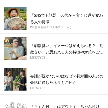
「SNSでも話題」60代から宝くじ運が変わ
る人の特徴
PR(合同会社デジタルファーム )
「胡散臭い」イメージは変えられる？「胡
散臭い」と思われる人の特徴や対策をご紹
LIFESTYLE
介
会話が続かないのはなぜ？初対面の人との
会話に適したネタもご紹介
LIFESTYLE
「ちゃん付け」はアウト？「ちゃん付け」