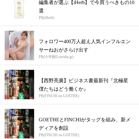
編集者が選ぶ【iHerb】で今買うべきもの10
選
PR(iHerb)
フォロワー400万人超え人気インフルエン
サーねおがさらけ出す
PR(小学館Gravidia.jp)
【西野亮廣】ビジネス書最新刊『北極星
僕たちはどう働くか』
PR(FINCHI on GOETHE)
GOETHEとFINCHIがタッグを組み、新メ
ディアを創設
PR(FINCHI on GOETHE)