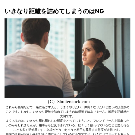
いきなり距離を詰めてしまうのはNG
（C）Shutterstock.com
これから職場などで一緒に過ごす人と、うまくやりたい、仲良くなりたいと思うのは当然の
ことです。しかし、いきなり距離を詰めてしまうのは得策ではありません。節度や距離感が
大切です。
よくあるのは、いきなり馴れ馴れしい態度をとってしまうこと。フレンドリーさを演出した
いのかもしれませんが、相手からは見下されている、軽々しく扱われているなどと思われる
ことも多く逆効果です。立場がどうであろうと相手を尊重する態度が大切です。
職場の全員がお互いを呼び合う際にそうしているなら別ですが、いきなりファーストネーム