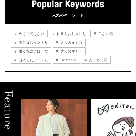
人気のキーワード
今さら聞けない
仕事もおしゃれも
こなれ感
着こなしマンネリ
大人の女子力
働く私にごほうび
大人のマナー
ほめられアイテム
Domanist
おうち時間