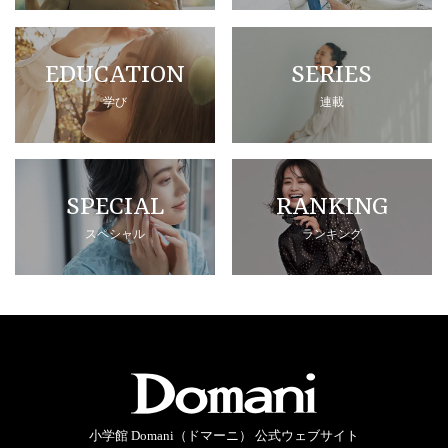
EDUCATION
SERIES
学び
連載
SPECIAL
RANKING
スペシャル
ランキング
小学館 Domani（ドマーニ） 公式ウェブサイト