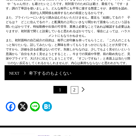
や「ちゃん付け」も避けたいところです。初対面でのため口は避け、最低でも「です・ま
す」調の丁寧語を使いましょう。どんな相手にも平等に接する態度こそが、多様性を認め、
良好な人間関係を維持するための前提となるからです。
また、プライバシーにいきなり踏み込むのもいただけません。最近も「結婚してるの？ 子
どもは？ どこに住んでるの？」と配属先の上司にいきなり聞かれて面食らったという話を
聞いたばかりです。時短勤務や出張の可否等、業務上必要なことであれば確認する必要はあ
りますが、初対面で聞くと詮索していると思われるばかりでなく、場合によっては、ハラス
メントにもなりかねません。
また、初対面時の自己紹介の目的は、相手に好印象を持ってもらうこと。「この人のことも
っと知りたいな。話してみたいな」と興味を持ってもらうきっかけになることが大切です。
ですから、詳細を語る必要はないのです。失敗しがちなのは、少しでもよく見せたいという
意識から「自分を大きく見せようとすること」。今までの実績や学歴、前の勤め先など、見
栄やプライドで、大げさに伝えてしまうことです。「すごいですね！」と表面上は当たり障
りのない反応をしてくれるかもしれませんが、内心は鼻持ちならないと思われがちです。
卑下するのもよくない
1
2
Facebook
X
Line
Hatena