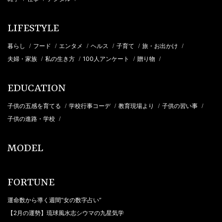
LIFESTYLE
暮らし
フード
エンタメ
ヘルス
子育て
旅・お出かけ
/
/
/
/
/
/
夫婦・家族
私の生き方
100人アンケート
贈り物
/
/
/
/
EDUCATION
子供の五感を育てる
学校行事コーデ
教育現場より
子供の習い事
/
/
/
/
子供の進路・学校
/
MODEL
FORTUNE
運命数から導く週間“女の数字占い”
【2月の運勢】琉球風水志シウマの九星気学