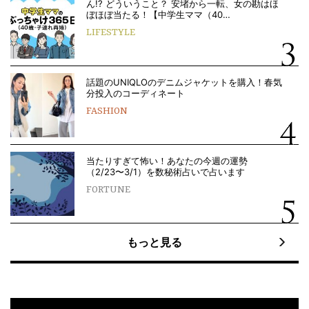
ん!? どういうこと？ 安堵から一転、女の勘はほ
ぼほぼ当たる！【中学生ママ（40…
LIFESTYLE
話題のUNIQLOのデニムジャケットを購入！春気
分投入のコーディネート
FASHION
当たりすぎて怖い！あなたの今週の運勢
（2/23〜3/1）を数秘術占いで占います
FORTUNE
もっと見る