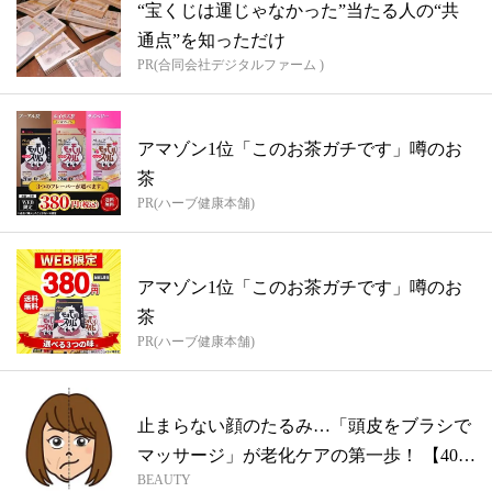
“宝くじは運じゃなかった”当たる人の“共
通点”を知っただけ
PR(合同会社デジタルファーム )
アマゾン1位「このお茶ガチです」噂のお
茶
PR(ハーブ健康本舗)
アマゾン1位「このお茶ガチです」噂のお
茶
PR(ハーブ健康本舗)
止まらない顔のたるみ…「頭皮をブラシで
マッサージ」が老化ケアの第一歩！ 【40
BEAUTY
歳...