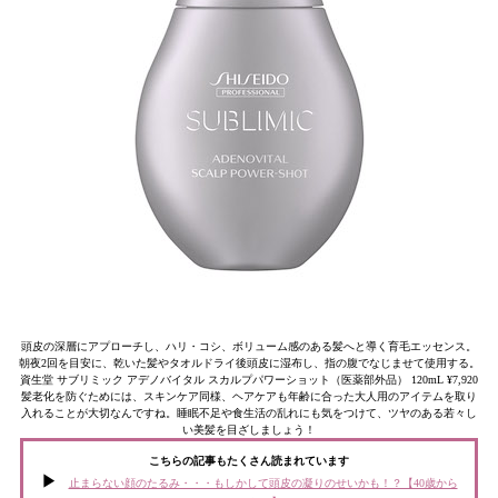
頭皮の深層にアプローチし、ハリ・コシ、ボリューム感のある髪へと導く育毛エッセンス。
朝夜2回を目安に、乾いた髪やタオルドライ後頭皮に湿布し、指の腹でなじませて使用する。
資生堂 サブリミック アデノバイタル スカルプパワーショット（医薬部外品） 120mL ¥7,920
髪老化を防ぐためには、スキンケア同様、ヘアケアも年齢に合った大人用のアイテムを取り
入れることが大切なんですね。睡眠不足や食生活の乱れにも気をつけて、ツヤのある若々し
い美髪を目ざしましょう！
こちらの記事もたくさん読まれています
止まらない顔のたるみ・・・もしかして頭皮の凝りのせいかも！？【40歳から