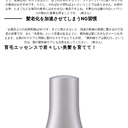
ょう。血液は弱アルカリ性なので、ほうれん草やキュウリ、シイタケといった強アルカリ性
の食品がおすすめです。ただし、そればかり摂ればよいということではありません。お肉や
お米、たまごなども毎日の食卓にはかかせない食品ですよね。大事なのは偏りのないバラン
スの取れた食事を摂ることです」（林さん）
髪老化を加速させてしまうNG習慣
「お風呂上りの自然乾燥はNGです。すぐに乾かさないと、頭皮の乾燥の原因に繋がるので注
意が必要です。また『光老化』という言葉があるように、紫外線は髪に大きなダメージを与
えます。お肌のUＶケアと同様に髪のＵＶケアもとても大切。『紫外線ケアは肌だけ』という
方は、髪の紫外線ケアにも注意を払ってください」（林さん）
育毛エッセンスで若々しい美髪を育てて！