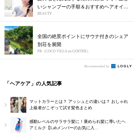
いシャンプーの手順＆おすすめヘアオイル
BEAUTY
も
全国の絶景ポイントにサウナ付きのシェア
別荘を展開
PR（COCO VILLA on GOETHE）
Recommended by
「ヘアケア」の人気記事
マットカラーとは？ アッシュとの違いは？ おしゃれ
上級者がこぞって試す髪色まとめ
感動レベルのサラサラ髪に！褒められ髪に導いたヘ
アミルク【Labメンバーのお気に入…