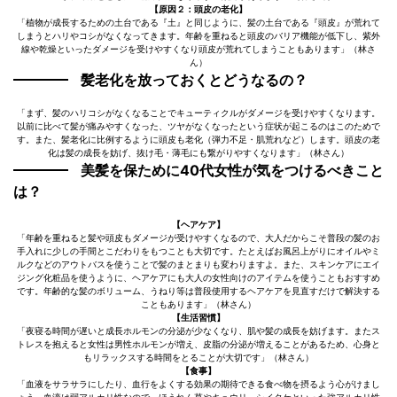
【原因２：頭皮の老化】
「植物が成長するための土台である『土』と同じように、髪の土台である『頭皮』が荒れて
しまうとハリやコシがなくなってきます。年齢を重ねると頭皮のバリア機能が低下し、紫外
線や乾燥といったダメージを受けやすくなり頭皮が荒れてしまうこともあります」（林さ
ん）
髪老化を放っておくとどうなるの？
「まず、髪のハリコシがなくなることでキューティクルがダメージを受けやすくなります。
以前に比べて髪が痛みやすくなった、ツヤがなくなったという症状が起こるのはこのためで
す。また、髪老化に比例するように頭皮も老化（弾力不足・肌荒れなど）します。頭皮の老
化は髪の成長を妨げ、抜け毛・薄毛にも繋がりやすくなります」（林さん）
美髪を保ために40代女性が気をつけるべきこと
は？
【ヘアケア】
「年齢を重ねると髪や頭皮もダメージが受けやすくなるので、大人だからこそ普段の髪のお
手入れに少しの手間とこだわりをもつことも大切です。たとえばお風呂上がりにオイルやミ
ルクなどのアウトバスを使うことで髪のまとまりも変わりますよ。また、スキンケアにエイ
ジング化粧品を使うように、ヘアケアにも大人の女性向けのアイテムを使うこともおすすめ
です。年齢的な髪のボリューム、うねり等は普段使用するヘアケアを見直すだけで解決する
こともあります」（林さん）
【生活習慣】
「夜寝る時間が遅いと成長ホルモンの分泌が少なくなり、肌や髪の成長を妨げます。またス
トレスを抱えると女性は男性ホルモンが増え、皮脂の分泌が増えることがあるため、心身と
もリラックスする時間をとることが大切です」（林さん）
【食事】
「血液をサラサラにしたり、血行をよくする効果の期待できる食べ物を摂るよう心がけまし