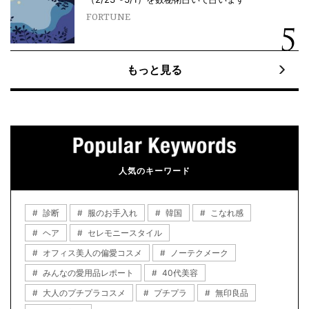
FORTUNE
もっと見る
人気のキーワード
診断
服のお手入れ
韓国
こなれ感
ヘア
セレモニースタイル
オフィス美人の偏愛コスメ
ノーテクメーク
みんなの愛用品レポート
40代美容
大人のプチプラコスメ
プチプラ
無印良品