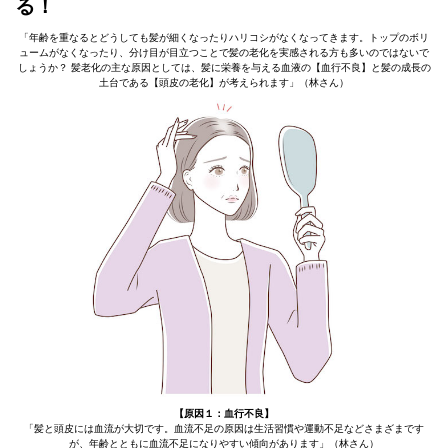
る！
「年齢を重なるとどうしても髪が細くなったりハリコシがなくなってきます。トップのボリ
ュームがなくなったり、分け目が目立つことで髪の老化を実感される方も多いのではないで
しょうか？ 髪老化の主な原因としては、髪に栄養を与える血液の【血行不良】と髪の成長の
土台である【頭皮の老化】が考えられます」（林さん）
【原因１：血行不良】
「髪と頭皮には血流が大切です。血流不足の原因は生活習慣や運動不足などさまざまです
が、年齢とともに血流不足になりやすい傾向があります」（林さん）