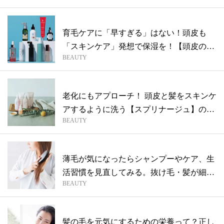
育毛ケアに「早すぎる」はない！頭皮も
「スキンケア」発想で保湿を！【頭皮のエ
BEAUTY
イジン...
老化にもアプローチ！ 頭皮と髪をスキンケ
アするように洗う【スプリナージュ】のヘ
BEAUTY
ア...
薄毛が気になったらシャンプーやケア、生
活習慣を見直してみる。抜け毛・髪が細く
BEAUTY
なる...
髪の毛を元気にするための栄養って？正し