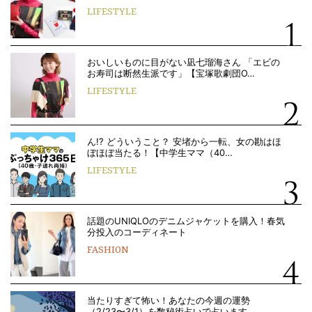
LIFESTYLE
おいしいものに目がない凪七瑠海さん 「エビの
お寿司は断然生派です」【宝塚歌劇団O…
LIFESTYLE
ん!? どういうこと？ 安堵から一転、女の勘はほ
ぼほぼ当たる！【中学生ママ（40…
LIFESTYLE
話題のUNIQLOのデニムジャケットを購入！春気
分投入のコーディネート
FASHION
当たりすぎて怖い！あなたの今週の運勢
（2/23〜3/1）を数秘術占いで占います