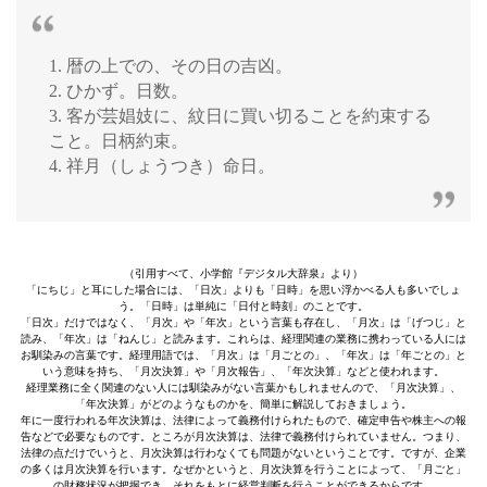
1. 暦の上での、その日の吉凶。
2. ひかず。日数。
3. 客が芸娼妓に、紋日に買い切ることを約束する
こと。日柄約束。
4. 祥月（しょうつき）命日。
（引用すべて、小学館『デジタル大辞泉』より）
「にちじ」と耳にした場合には、「日次」よりも「日時」を思い浮かべる人も多いでしょ
う。「日時」は単純に「日付と時刻」のことです。
「日次」だけではなく、「月次」や「年次」という言葉も存在し、「月次」は「げつじ」と
読み、「年次」は「ねんじ」と読みます。これらは、経理関連の業務に携わっている人には
お馴染みの言葉です。経理用語では、「月次」は「月ごとの」、「年次」は「年ごとの」と
いう意味を持ち、「月次決算」や「月次報告」、「年次決算」などと使われます。
経理業務に全く関連のない人には馴染みがない言葉かもしれませんので、「月次決算」、
「年次決算」がどのようなものかを、簡単に解説しておきましょう。
年に一度行われる年次決算は、法律によって義務付けられたもので、確定申告や株主への報
告などで必要なものです。ところが月次決算は、法律で義務付けられていません。つまり、
法律の点だけでいうと、月次決算は行わなくても問題がないということです。ですが、企業
の多くは月次決算を行います。なぜかというと、月次決算を行うことによって、「月ごと」
の財務状況が把握でき、それをもとに経営判断を行うことができるからです。