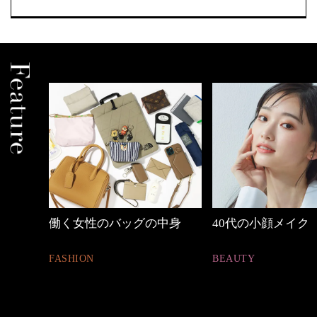
中身
40代の小顔メイク
【ワーママのきれ
ュアル通勤】
BEAUTY
FASHION