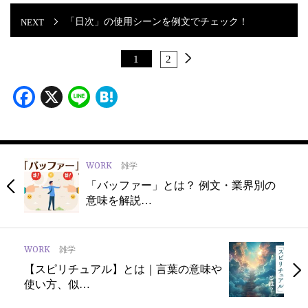
「日次」の使用シーンを例文でチェック！
1
2
Facebook
X
Line
Hatena
WORK
雑学
「バッファー」とは？ 例文・業界別の
意味を解説…
WORK
雑学
【スピリチュアル】とは｜言葉の意味や
使い方、似…