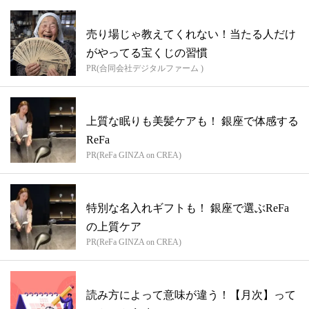
売り場じゃ教えてくれない！当たる人だけ
がやってる宝くじの習慣
PR(合同会社デジタルファーム )
上質な眠りも美髪ケアも！ 銀座で体感する
ReFa
PR(ReFa GINZA on CREA)
特別な名入れギフトも！ 銀座で選ぶReFa
の上質ケア
PR(ReFa GINZA on CREA)
読み方によって意味が違う！【月次】って