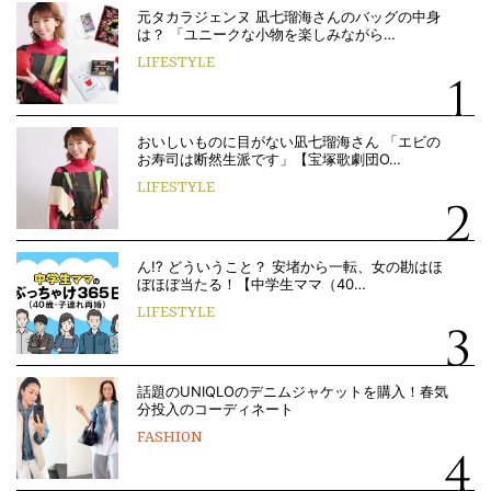
元タカラジェンヌ 凪七瑠海さんのバッグの中身
は？ 「ユニークな小物を楽しみながら…
LIFESTYLE
おいしいものに目がない凪七瑠海さん 「エビの
お寿司は断然生派です」【宝塚歌劇団O…
LIFESTYLE
ん!? どういうこと？ 安堵から一転、女の勘はほ
ぼほぼ当たる！【中学生ママ（40…
LIFESTYLE
話題のUNIQLOのデニムジャケットを購入！春気
分投入のコーディネート
FASHION