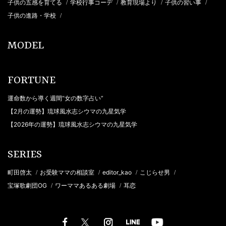
子供の五感を育てる
学校行事コーデ
教育現場より
子供の習い事
/
/
/
/
子供の進路・学校
/
MODEL
FORTUNE
運命数から導く週間“女の数字占い”
【2月の運勢】琉球風水志シウマの九星気学
【2026年の運勢】琉球風水志シウマの九星気学
SERIES
町田啓太
お受験ママの相談室
editor_kao
こじらせ男
/
/
/
/
宝塚歌劇団OG
ワーママあるある劇場
耳恋
/
/