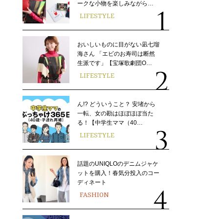
ークな小物を楽しみながら…
LIFESTYLE
おいしいものに目がない凪七瑠
海さん 「エビのお寿司は断然
生派です」【宝塚歌劇団O…
LIFESTYLE
ん!? どういうこと？ 安堵から
一転、女の勘はほぼほぼ当た
る！【中学生ママ（40…
LIFESTYLE
話題のUNIQLOのデニムジャケ
ットを購入！春気分投入のコー
ディネート
FASHION