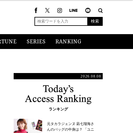
検索
RTUNE
SERIES
RANKING
2026.08.08
ランキング
元タカラジェンヌ 凪七瑠海さ
んのバッグの中身は？ 「ユニ