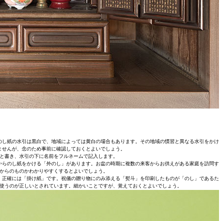
のし紙の水引は黒白で、地域によっては黄白の場合もあります。その地域の慣習と異なる水引をかけ
ませんが、念のため事前に確認しておくとよいでしょう。
と書き、水引の下に名前をフルネームで記入します。
からのし紙をかける「外のし」があります。お盆の時期に複数の来客からお供えがある家庭を訪問す
からのものかわかりやすくするとよいでしょう。
、正確には「掛け紙」です。祝儀の贈り物にのみ添える「熨斗」を印刷したものが「のし」であるた
使うのが正しいとされています。細かいことですが、覚えておくとよいでしょう。