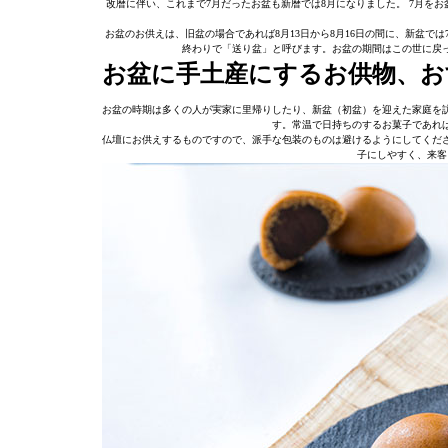
改暦に伴い、これまで7月だったお盆も新暦では8月になりました。 7月を
お盆のお供えは、旧盆の場合であれば8月13日から8月16日の間に、新盆では
終わりで「送り盆」と呼びます。お盆の期間はこの世に戻
お盆に手土産にするお供物、お
お盆の時期は多くの人が実家に里帰りしたり、新盆（初盆）を迎えた家庭を
す。常温で日持ちのするお菓子であれ
仏壇にお供えするものですので、派手な包装のものは避けるようにしてくだ
子にしやすく、来客