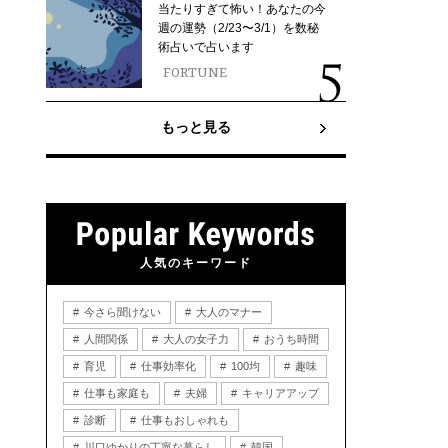
当たりすぎて怖い！あなたの今
週の運勢（2/23〜3/1）を数秘
術占いで占います
FORTUNE
もっと見る
人気のキーワード
今さら聞けない
大人のマナー
人間関係
大人の女子力
おうち時間
育児
仕事効率化
100均
趣味
仕事も家庭も
夫婦
キャリアアップ
診断
仕事もおしゃれも
川口ゆかりの丁寧な暮らし
韓国