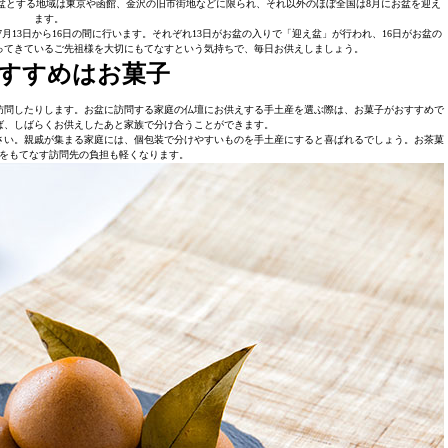
お盆とする地域は東京や函館、金沢の旧市街地などに限られ、それ以外のほぼ全国は8月にお盆を迎え
ます。
7月13日から16日の間に行います。それぞれ13日がお盆の入りで「迎え盆」が行われ、16日がお盆の
ってきているご先祖様を大切にもてなすという気持ちで、毎日お供えしましょう。
すすめはお菓子
訪問したりします。お盆に訪問する家庭の仏壇にお供えする手土産を選ぶ際は、お菓子がおすすめで
ば、しばらくお供えしたあと家族で分け合うことができます。
さい。親戚が集まる家庭には、個包装で分けやすいものを手土産にすると喜ばれるでしょう。お茶菓
をもてなす訪問先の負担も軽くなります。