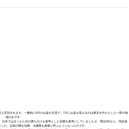
新盆と区別されます。一般的に8月のお盆が主流で、7月にお盆を迎えるのは東京を中心とした一部の地
域のみです。
。日本では古くから月の満ち欠けを基準とした旧暦を基準にしていましたが、明治5年から、現在使
ました。以前の暦を旧暦、太陽暦を新暦と呼ぶようになったのです。