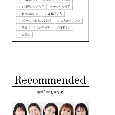
お料理レシピ代用
デジタル苦手
iPhone使い方
LINE使い方
#ワーママあるある劇場
大人かっこいい
時短
女の時間割
時事ネタ
文房具
Recommended
編集部のおすすめ