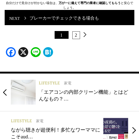
自分だけで見分けが付かない場合は、
万が一に備えて専門の業者に確認してもらう
と安心で
しょう。
ブレーカーでチェックできる場合も
1
2
Facebook
X
Line
Hatena
LIFESTYLE
家電
「エアコンの内部クリーン機能」とはど
んなもの？…
LIFESTYLE
家電
ながら聴きが超便利！多忙なワーママに
こそaud…