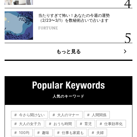
当たりすぎて怖い！あなたの今週の運勢
（2/23〜3/1）を数秘術占いで占います
FORTUNE
もっと見る
人気のキーワード
今さら聞けない
大人のマナー
人間関係
大人の女子力
おうち時間
育児
仕事効率化
100均
趣味
仕事も家庭も
夫婦