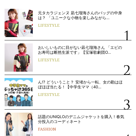
元タカラジェンヌ 凪七瑠海さんのバッグの中身
は？ 「ユニークな小物を楽しみながら…
LIFESTYLE
おいしいものに目がない凪七瑠海さん 「エビの
お寿司は断然生派です」【宝塚歌劇団O…
LIFESTYLE
ん!? どういうこと？ 安堵から一転、女の勘はほ
ぼほぼ当たる！【中学生ママ（40…
LIFESTYLE
話題のUNIQLOのデニムジャケットを購入！春気
分投入のコーディネート
FASHION