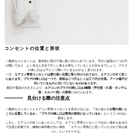
コンセントの位置と形状
一般的なコンセントは、基本的に壁の下側に取り付けられています。平行に縦長の二つの穴
が開いており、よく見ると左右ですこし長さが異なっていることが分かるでしょう。プラグ
の挿し口は上下に二つ開いているものがよく見られます。
一方、
エアコン専用コンセントは壁の高い位置に取り付けられており、エアコンのすぐ近く
にあります。プラグの挿し口は一つで、形状は二つ穴もしくは三つ穴が主流。アース端子が
付いているものと付いていないものがあります。
電圧や電流の大きさにより、
エアコンのプラグの挿し口は4種類（平行型・IL型・タンデム
型・エルバー型）の形状
に分けられます。
見分ける際の注意点
一般的なコンセントとエアコン専用コンセントを見分けるには、
「コンセントが壁の高いと
ころに位置しているか」「プラグの挿し口は専用の形状になっているか」
という二つの点に
着目します。
しかし、エアコンの近くにあったとしても、エアコン専用コンセントではない場合もあるの
で注意が必要です。建物の築年数が古い場合、「エアコン専用だと思っていたけれど実は違
った」というケースも。