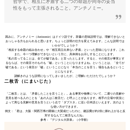
哲学で、相互に矛盾する二つの命題が同等の妥当
性をもって主張されること。アンチノミー。
因みに、アンチノミー（Antinomie）はドイツ語です。辞書の意味説明では、理解できないと
おっしゃる方もおられると思います。ちょっと説明の仕方を変えてみます。こんな説明では
いかがでしょうか？
「相反する命題の組み合わせ」や「相互両立出来ない矛盾」といった意味になります。これ
また、今一つ理解ができないという方に、具体例をお示しすることにします。
「私の言ってることは、全てが嘘である」と言ったとします。すると、その発言が事実とす
るならば、その発言そのものも「嘘」ということになりますよね。ということは、「全てが
嘘である」という発言が「嘘」ということになり「本当のことを言う」場合もあるというこ
とになります。
謎解きのような説明になってしまいましたが、ご理解いただけたでしょうか？
二枚舌（にまいじた）
「二枚舌」とは、「矛盾したことを言うこと」。ある事実や物事について、二通りの見解や
意見を述べる人のことを「あの人は二枚舌だ」と呼ぶことがあります。相手の立場や状況に
よって異なる見解や意見を言うという点で「ダブスタ」に近い日本語といえます。次のよう
な使い方ができます。
例文：「君は、大阪・関西万博の開催に大賛成だったのに、建設費が約2倍に膨れ上がると反
対するなんて二枚舌なんだね」
参考：『デジタル大辞泉』（小学館）