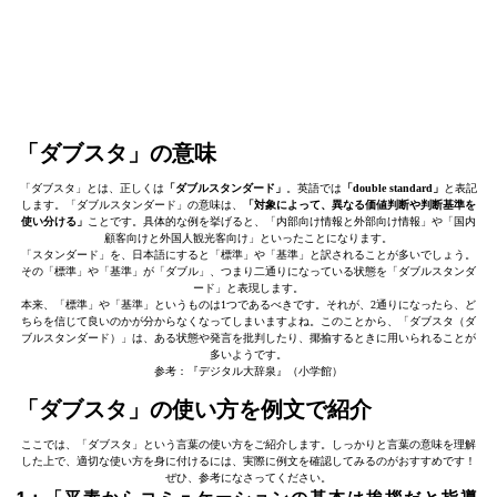
「ダブスタ」の意味
「ダブスタ」とは、正しくは
「ダブルスタンダード」
。英語では
「double standard」
と表記
します。「ダブルスタンダード」の意味は、
「対象によって、異なる価値判断や判断基準を
使い分ける」
ことです。具体的な例を挙げると、「内部向け情報と外部向け情報」や「国内
顧客向けと外国人観光客向け」といったことになります。
「スタンダード」を、日本語にすると「標準」や「基準」と訳されることが多いでしょう。
その「標準」や「基準」が「ダブル」、つまり二通りになっている状態を「ダブルスタンダ
ード」と表現します。
本来、「標準」や「基準」というものは1つであるべきです。それが、2通りになったら、ど
ちらを信じて良いのかが分からなくなってしまいますよね。このことから、「ダブスタ（ダ
ブルスタンダード）」は、ある状態や発言を批判したり、揶揄するときに用いられることが
多いようです。
参考：『デジタル大辞泉』（小学館）
「ダブスタ」の使い方を例文で紹介
ここでは、「ダブスタ」という言葉の使い方をご紹介します。しっかりと言葉の意味を理解
した上で、適切な使い方を身に付けるには、実際に例文を確認してみるのがおすすめです！
ぜひ、参考になさってください。