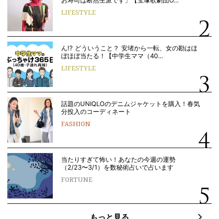
LIFESTYLE
ん!? どういうこと？ 安堵から一転、女の勘はほ
ぼほぼ当たる！【中学生ママ（40…
LIFESTYLE
話題のUNIQLOのデニムジャケットを購入！春気
分投入のコーディネート
FASHION
当たりすぎて怖い！あなたの今週の運勢
（2/23〜3/1）を数秘術占いで占います
FORTUNE
もっと見る