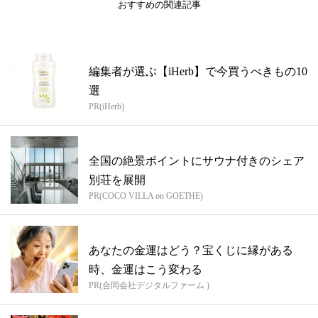
おすすめの関連記事
編集者が選ぶ【iHerb】で今買うべきもの10
選
PR(iHerb)
全国の絶景ポイントにサウナ付きのシェア
別荘を展開
PR(COCO VILLA on GOETHE)
あなたの金運はどう？宝くじに縁がある
時、金運はこう変わる
PR(合同会社デジタルファーム )