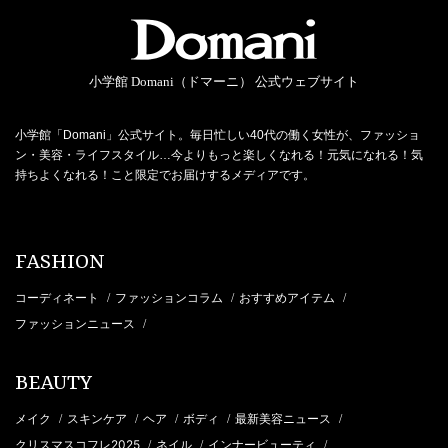
小学館 Domani（ドマーニ） 公式ウェブサイト
小学館「Domani」公式サイト。毎日忙しい40代の働く女性が、ファッショ
ン・美容・ライフスタイル…今よりもっと楽しくなれる！元気になれる！気
持ちよくなれる！こと限定でお届けするメディアです。
FASHION
コーディネート
ファッションコラム
おすすめアイテム
/
/
/
ファッションニュース
/
BEAUTY
メイク
スキンケア
ヘア
ボディ
最新美容ニュース
/
/
/
/
/
クリスマスコフレ2025
ネイル
インナービューティ
/
/
/