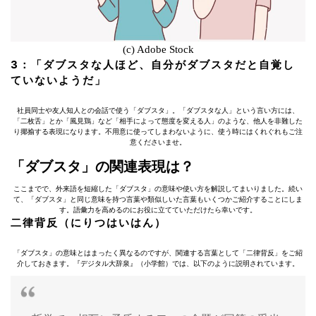
(c) Adobe Stock
3：「ダブスタな人ほど、自分がダブスタだと自覚し
ていないようだ」
社員同士や友人知人との会話で使う「ダブスタ」。「ダブスタな人」という言い方には、
「二枚舌」とか「風見鶏」など「相手によって態度を変える人」のような、他人を非難した
り揶揄する表現になります。不用意に使ってしまわないように、使う時にはくれぐれもご注
意くださいませ。
「ダブスタ」の関連表現は？
ここまでで、外来語を短縮した「ダブスタ」の意味や使い方を解説してまいりました。続い
て、「ダブスタ」と同じ意味を持つ言葉や類似しいた言葉もいくつかご紹介することにしま
す。語彙力を高めるのにお役に立てていただけたら幸いです。
二律背反（にりつはいはん）
「ダブスタ」の意味とはまったく異なるのですが、関連する言葉として「二律背反」をご紹
介しておきます。『デジタル大辞泉』（小学館）では、以下のように説明されています。