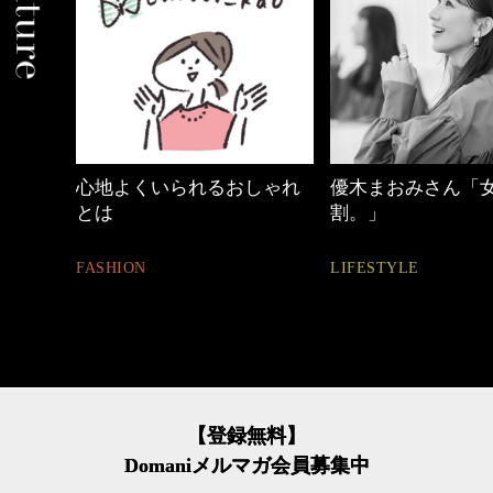
しゃれ
優木まおみさん「女の時間
【ワーママのきれ
割。」
ュアル通勤】
LIFESTYLE
FASHION
【登録無料】
Domaniメルマガ会員募集中