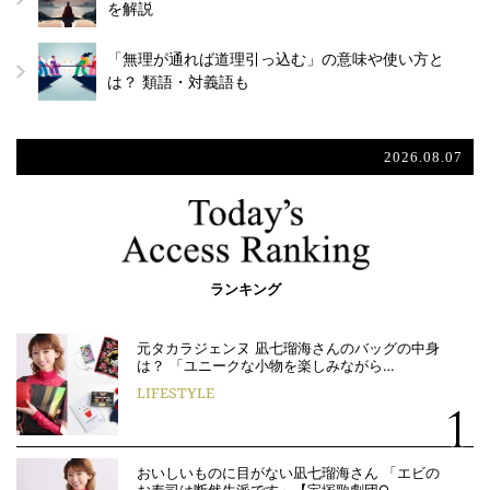
を解説
「無理が通れば道理引っ込む」の意味や使い方と
は？ 類語・対義語も
2026.08.07
ランキング
元タカラジェンヌ 凪七瑠海さんのバッグの中身
は？ 「ユニークな小物を楽しみながら…
LIFESTYLE
おいしいものに目がない凪七瑠海さん 「エビの
お寿司は断然生派です」【宝塚歌劇団O…