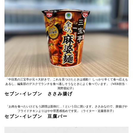
「中目黒の三宝亭が元々大好きで、これを見つけたときは感動！ しっかり辛くて食べ応えも
あるし、編集部のデスクでランチを食べ逃しそうなときによく食べています」（WEB担当・
岡野亜紀子）
セブン-イレブン ささみ揚げ
「お肉を食べたいけどもう調理は面倒だ…！という日に買います。ささみなので、唐揚げや
フライドチキンよりはやや罪悪感低めです笑」（ライター・近藤亜衣子）
セブン-イレブン 豆腐バー