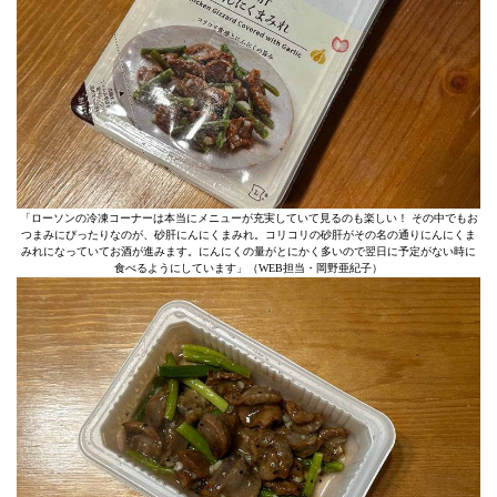
「ローソンの冷凍コーナーは本当にメニューが充実していて見るのも楽しい！ その中でもお
つまみにぴったりなのが、砂肝にんにくまみれ。コリコリの砂肝がその名の通りにんにくま
みれになっていてお酒が進みます。にんにくの量がとにかく多いので翌日に予定がない時に
食べるようにしています」（WEB担当・岡野亜紀子）