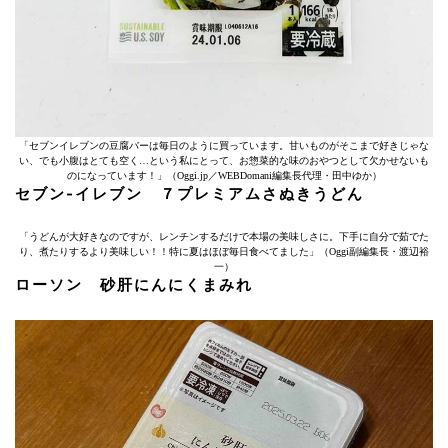
「セブンイレブンの豆腐バーは毎日のように買っています。甘いものがそこまで好きじゃな
い、でも小腹はとても空く…という私にとって、お惣菜的な味のおやつとして欠かせないも
のになっています！」（Oggi.jp／WEBDomani編集長代理・田中ゆか）
セブン-イレブン ７プレミアムさぬきうどん
「うどんが大好きなのですが、レンチンするだけで本場の美味しさに。下手に自分で茹でた
り、煮たりするより美味しい！！特に夏はほぼ毎日食べてました」（Oggi副編集長・渡辺裕
一）
ローソン 砂肝にんにくまみれ