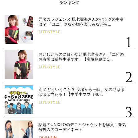
ランキング
元タカラジェンヌ 凪七瑠海さんのバッグの中身
は？ 「ユニークな小物を楽しみながら…
LIFESTYLE
おいしいものに目がない凪七瑠海さん 「エビの
お寿司は断然生派です」【宝塚歌劇団O…
LIFESTYLE
ん!? どういうこと？ 安堵から一転、女の勘はほ
ぼほぼ当たる！【中学生ママ（40…
LIFESTYLE
話題のUNIQLOのデニムジャケットを購入！春気
分投入のコーディネート
FASHION