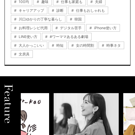
100均
趣味
仕事も家庭も
夫婦
キャリアアップ
診断
仕事もおしゃれも
川口ゆかりの丁寧な暮らし
韓国
お料理レシピ代用
デジタル苦手
iPhone使い方
LINE使い方
#ワーママあるある劇場
大人かっこいい
時短
女の時間割
時事ネタ
文房具