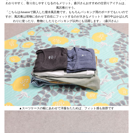
わかりやすく、取り出しやすくなるのもメリット。森川さんおすすめの仕切りアイテムは、
風呂敷だそう。
「こちらはAmazonで購入した撥水風呂敷です。もちろんパッキング用のポーチでもいいので
すが、風呂敷は荷物に合わせて自在にフィットするのが大きなメリット！ 旅行中はかばん代
わりに使ったり、敷物にしたりとパッキング以外にも活躍します」（森川さん）
▲スーツケースの幅にあわせて洋服をたためば、フィット感も抜群です