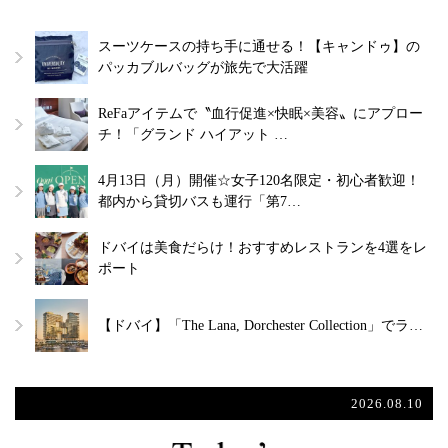
スーツケースの持ち手に通せる！【キャンドゥ】の
パッカブルバッグが旅先で大活躍
ReFaアイテムで〝血行促進×快眠×美容〟にアプロー
チ！「グランド ハイアット …
4月13日（月）開催☆女子120名限定・初心者歓迎！
都内から貸切バスも運行「第7…
ドバイは美食だらけ！おすすめレストランを4選をレ
ポート
【ドバイ】「The Lana, Dorchester Collection」でラ…
2026.08.10