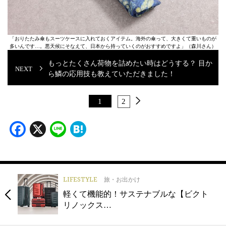
「おりたたみ傘もスーツケースに入れておくアイテム。海外の傘って、大きくて重いものが
多いんです…。悪天候にそなえて、日本から持っていくのがおすすめですよ」（森川さん）
もっとたくさん荷物を詰めたい時はどうする？ 目か
ら鱗の応用技も教えていただきました！
1
2
Facebook
X
Line
Hatena
LIFESTYLE
旅・お出かけ
軽くて機能的！サステナブルな【ビクト
リノックス…