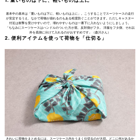
1. 重いものは下に、軽いものは上に
基本中の基本は「重いものは下に、軽いものは上に」。こうすることでスーツケースの走行
が安定するうえ、なかで荷物が崩れるのもある程度防ぐことができます。ただしキャスター
付近は衝撃を受けやすいので、壊れやすいものは一番下に入れないようにしましょう。
「ちなみにスーツケースはハンドルのついた方が底、反対側がフタ。 洋服をフタ側、それ以
外を底側に分けて入れるのがおすすめです」（森川さん）
2. 便利アイテムを使って荷物を「仕切る」
きれいに荷物をまとめるには、スーツケース内をうまく仕切るのが大切。どこに何があるか