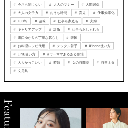
今さら聞けない
大人のマナー
人間関係
大人の女子力
おうち時間
育児
仕事効率化
100均
趣味
仕事も家庭も
夫婦
キャリアアップ
診断
仕事もおしゃれも
川口ゆかりの丁寧な暮らし
韓国
お料理レシピ代用
デジタル苦手
iPhone使い方
LINE使い方
#ワーママあるある劇場
大人かっこいい
時短
女の時間割
時事ネタ
文房具