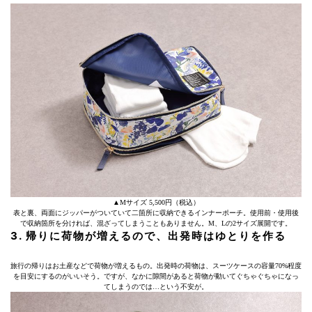
▲Mサイズ 5,500円（税込）
表と裏、両面にジッパーがついていて二箇所に収納できるインナーポーチ。使用前・使用後
で収納箇所を分ければ、混ざってしまうこともありません。M、Lの2サイズ展開です。
3. 帰りに荷物が増えるので、出発時はゆとりを作る
旅行の帰りはお土産などで荷物が増えるもの。出発時の荷物は、スーツケースの容量70%程度
を目安にするのがいいそう。ですが、なかに隙間があると荷物が動いてぐちゃぐちゃになっ
てしまうのでは…という不安が。