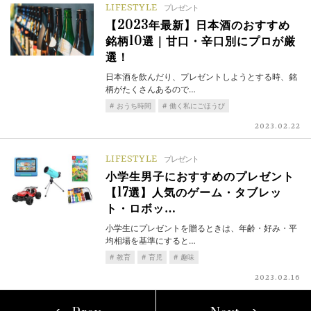
LIFESTYLE
プレゼント
【2023年最新】日本酒のおすすめ
銘柄10選｜甘口・辛口別にプロが厳
選！
日本酒を飲んだり、プレゼントしようとする時、銘
柄がたくさんあるので…
おうち時間
働く私にごほうび
2023.02.22
LIFESTYLE
プレゼント
小学生男子におすすめのプレゼント
【17選】人気のゲーム・タブレッ
ト・ロボッ…
小学生にプレゼントを贈るときは、年齢・好み・平
均相場を基準にすると…
教育
育児
趣味
2023.02.16