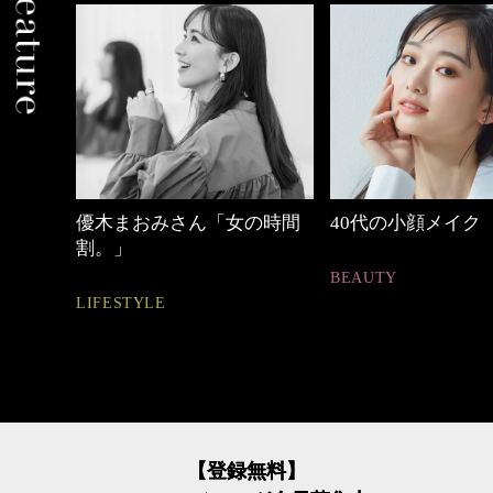
中身
優木まおみさん「女の時間
40代の小顔メイク
割。」
BEAUTY
LIFESTYLE
【登録無料】