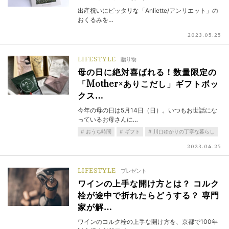
出産祝いにピッタリな「Anliette/アンリエット」の
おくるみを…
2023.05.25
LIFESTYLE
贈り物
母の日に絶対喜ばれる！数量限定の
「Mother×ありこだし」ギフトボッ
クス…
今年の母の日は5月14日（日）。いつもお世話にな
っているお母さんに…
おうち時間
ギフト
川口ゆかりの丁寧な暮らし
2023.04.25
LIFESTYLE
プレゼント
ワインの上手な開け方とは？ コルク
栓が途中で折れたらどうする？ 専門
家が解…
ワインのコルク栓の上手な開け方を、京都で100年