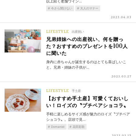
以上続く老舗ワイン…
今さら聞けない
大人のマナー
2023.04.03
LIFESTYLE
出産祝い
兄弟姉妹への出産祝い、何を贈っ
た？おすすめのプレゼントを100人
に聞いた
身内に赤ちゃんが誕生するのはとても喜ばしいこ
と。兄弟・姉妹の子供が…
2023.03.27
LIFESTYLE
手土産
【おすすめ手土産】可愛くておいし
い！ロイズの〝プチベアショコラ〟
手軽に楽しめるサイズ感が魅力のロイズ〝プチベア
ショコラ〟。店頭で見…
Domanist
花田彩歌
2023.03.15