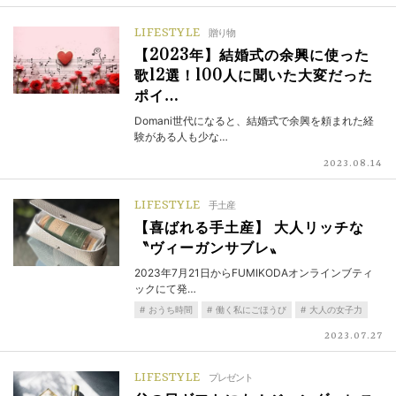
LIFESTYLE
贈り物
【2023年】結婚式の余興に使った
歌12選！100人に聞いた大変だった
ポイ…
Domani世代になると、結婚式で余興を頼まれた経
験がある人も少な…
2023.08.14
LIFESTYLE
手土産
【喜ばれる手土産】 大人リッチな
〝ヴィーガンサブレ〟
2023年7月21日からFUMIKODAオンラインブティ
ックにて発…
おうち時間
働く私にごほうび
大人の女子力
2023.07.27
LIFESTYLE
プレゼント