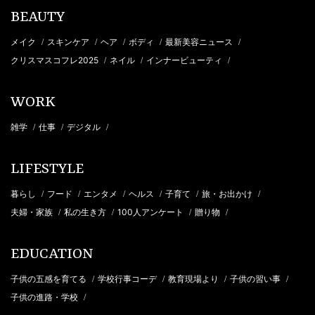
BEAUTY
メイク
スキンケア
ヘア
ボディ
最新美容ニュース
/
/
/
/
/
クリスマスコフレ2025
ネイル
インナービューティ
/
/
/
WORK
雑学
仕事
デジタル
/
/
/
LIFESTYLE
暮らし
フード
エンタメ
ヘルス
子育て
旅・お出かけ
/
/
/
/
/
/
夫婦・家族
私の生き方
100人アンケート
贈り物
/
/
/
/
EDUCATION
子供の五感を育てる
学校行事コーデ
教育現場より
子供の習い事
/
/
/
/
子供の進路・学校
/