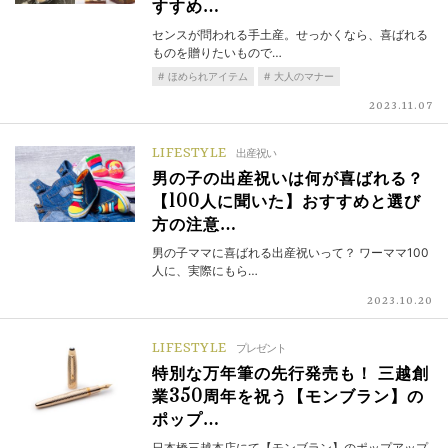
すすめ…
センスが問われる手土産。せっかくなら、喜ばれる
ものを贈りたいもので…
ほめられアイテム
大人のマナー
2023.11.07
LIFESTYLE
出産祝い
男の子の出産祝いは何が喜ばれる？
【100人に聞いた】おすすめと選び
方の注意…
男の子ママに喜ばれる出産祝いって？ ワーママ100
人に、実際にもら…
2023.10.20
LIFESTYLE
プレゼント
特別な万年筆の先行発売も！ 三越創
業350周年を祝う【モンブラン】の
ポップ…
日本橋三越本店にて【モンブラン】のポップアップ