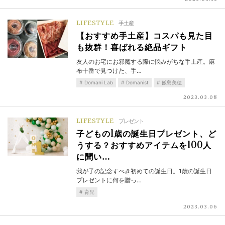
LIFESTYLE
手土産
【おすすめ手土産】コスパも見た目
も抜群！喜ばれる絶品ギフト
友人のお宅にお邪魔する際に悩みがちな手土産。麻
布十番で見つけた、手…
Domani Lab
Domanist
飯島美穂
2023.03.08
LIFESTYLE
プレゼント
子どもの1歳の誕生日プレゼント、ど
うする？おすすめアイテムを100人
に聞い…
我が子の記念すべき初めての誕生日。1歳の誕生日
プレゼントに何を贈っ…
育児
2023.03.06