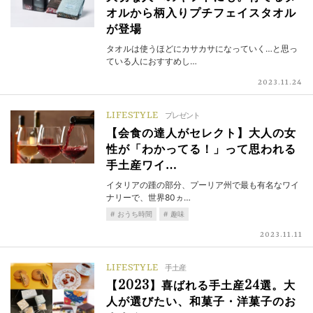
オルから柄入りプチフェイスタオル
が登場
タオルは使うほどにカサカサになっていく…と思っ
ている人におすすめし…
2023.11.24
LIFESTYLE
プレゼント
【会食の達人がセレクト】大人の女
性が「わかってる！」って思われる
手土産ワイ…
イタリアの踵の部分、プーリア州で最も有名なワイ
ナリーで、世界80ヵ…
おうち時間
趣味
2023.11.11
LIFESTYLE
手土産
【2023】喜ばれる手土産24選。大
人が選びたい、和菓子・洋菓子のお