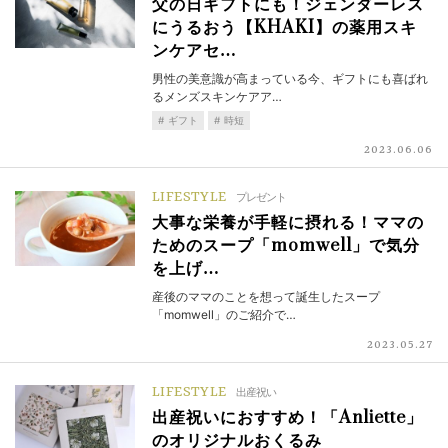
父の日ギフトにも！ジェンダーレス
にうるおう【KHAKI】の薬用スキ
ンケアセ…
男性の美意識が高まっている今、ギフトにも喜ばれ
るメンズスキンケアア…
ギフト
時短
2023.06.06
LIFESTYLE
プレゼント
大事な栄養が手軽に摂れる！ママの
ためのスープ「momwell」で気分
を上げ…
産後のママのことを想って誕生したスープ
「momwell」のご紹介で…
2023.05.27
LIFESTYLE
出産祝い
出産祝いにおすすめ！「Anliette」
のオリジナルおくるみ