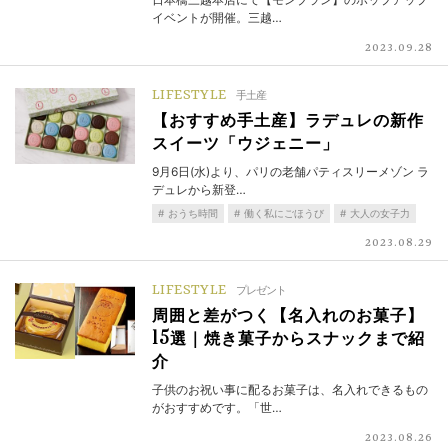
イベントが開催。三越…
2023.09.28
LIFESTYLE
手土産
【おすすめ手土産】ラデュレの新作
スイーツ「ウジェニー」
9月6日(水)より、パリの老舗パティスリーメゾン ラ
デュレから新登…
おうち時間
働く私にごほうび
大人の女子力
2023.08.29
LIFESTYLE
プレゼント
周囲と差がつく【名入れのお菓子】
15選｜焼き菓子からスナックまで紹
介
子供のお祝い事に配るお菓子は、名入れできるもの
がおすすめです。「世…
2023.08.26