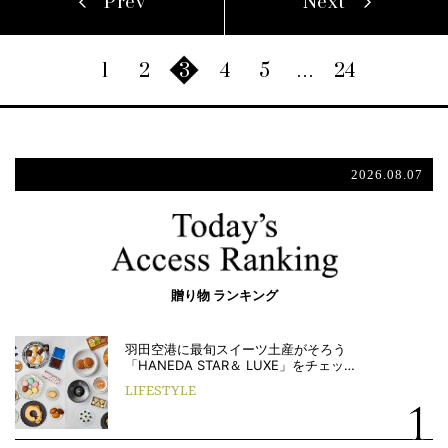
Prev
Next
1
2
3
4
5
…
24
2026.08.07
贈り物 ランキング
羽田空港に最旬スイーツ土産がそろう
「HANEDA STAR＆ LUXE」をチェッ…
LIFESTYLE