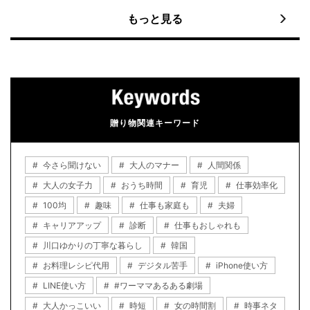
もっと見る
贈り物関連キーワード
今さら聞けない
大人のマナー
人間関係
大人の女子力
おうち時間
育児
仕事効率化
100均
趣味
仕事も家庭も
夫婦
キャリアアップ
診断
仕事もおしゃれも
川口ゆかりの丁寧な暮らし
韓国
お料理レシピ代用
デジタル苦手
iPhone使い方
LINE使い方
#ワーママあるある劇場
大人かっこいい
時短
女の時間割
時事ネタ