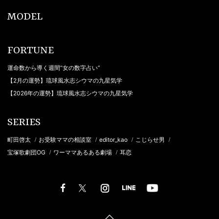
MODEL
FORTUNE
運命数から導く週間“女の数字占い”
【2月の運勢】琉球風水志シウマの九星気学
【2026年の運勢】琉球風水志シウマの九星気学
SERIES
町田啓太
お受験ママの相談室
editor_kao
こじらせ男
/
/
/
/
宝塚歌劇団OG
ワーママあるある劇場
耳恋
/
/