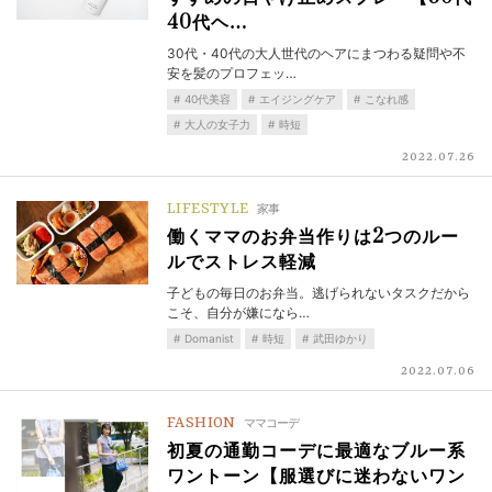
40代ヘ…
30代・40代の大人世代のヘアにまつわる疑問や不
安を髪のプロフェッ…
40代美容
エイジングケア
こなれ感
大人の女子力
時短
2022.07.26
LIFESTYLE
家事
働くママのお弁当作りは2つのルー
ルでストレス軽減
子どもの毎日のお弁当。逃げられないタスクだから
こそ、自分が嫌になら…
Domanist
時短
武田ゆかり
2022.07.06
FASHION
ママコーデ
初夏の通勤コーデに最適なブルー系
ワントーン【服選びに迷わないワン