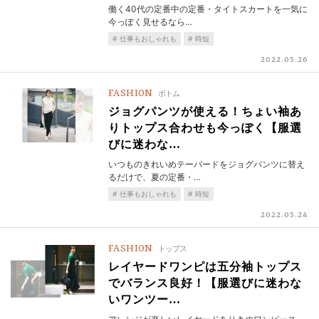
働く40代の定番中の定番・タイトスカートを一気に
今っぽく見せるなら…
仕事もおしゃれも
時短
2022.05.26
FASHION
ボトム
ジョグパンツが使える！ちょい袖あ
りトップス合わせも今っぽく【服選
びに迷わな…
いつものきれいめテーパードをジョグパンツに替え
るだけで、夏の定番・…
仕事もおしゃれも
時短
2022.05.24
FASHION
トップス
レイヤードワンピは五分袖トップス
でバランス良好！【服選びに迷わな
いワンツー…