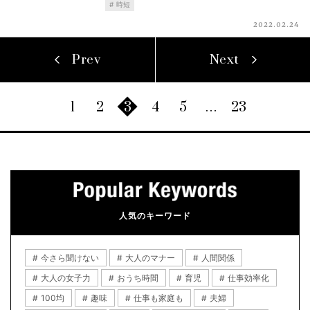
時短
2022.02.24
Prev
Next
1
2
3
4
5
…
23
人気のキーワード
今さら聞けない
大人のマナー
人間関係
大人の女子力
おうち時間
育児
仕事効率化
100均
趣味
仕事も家庭も
夫婦