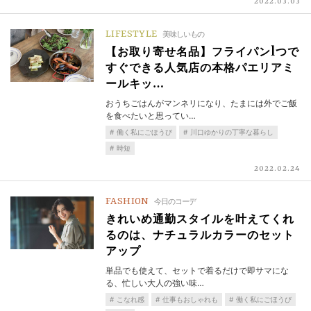
2022.03.03
LIFESTYLE
美味しいもの
【お取り寄せ名品】フライパン1つで
すぐできる人気店の本格パエリアミ
ールキッ…
おうちごはんがマンネリになり、たまには外でご飯
を食べたいと思ってい…
働く私にごほうび
川口ゆかりの丁寧な暮らし
時短
2022.02.24
FASHION
今日のコーデ
きれいめ通勤スタイルを叶えてくれ
るのは、ナチュラルカラーのセット
アップ
単品でも使えて、セットで着るだけで即サマにな
る、忙しい大人の強い味…
こなれ感
仕事もおしゃれも
働く私にごほうび