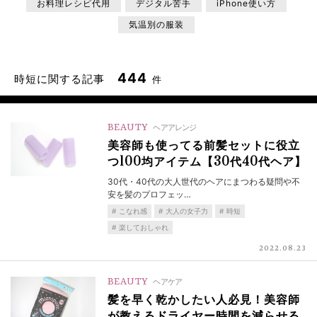
お料理レシピ代用
デジタル苦手
iPhone使い方
気温別の服装
444
時短に関する記事
件
BEAUTY
ヘアアレンジ
美容師も使ってる前髪セットに役立
つ100均アイテム【30代40代ヘア】
30代・40代の大人世代のヘアにまつわる疑問や不
安を髪のプロフェッ…
こなれ感
大人の女子力
時短
楽しておしゃれ
2022.08.23
BEAUTY
ヘアケア
髪を早く乾かしたい人必見！美容師
が教えるドライヤー時間を減らせる