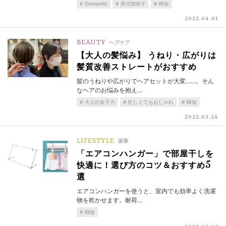
Domanist
井川加奈子
時短
2022.04.01
BEAUTY
ヘアケア
【大人の髪悩み】 うねり・広がりは
髪質改善ストレートがおすすめ
髪のうねりや広がりでヘアセットが大変……。そん
なヘアのお悩みを抱え…
大人の女子力
忙しくてもおしゃれ
時短
2022.03.24
LIFESTYLE
家事
「エアコンハンガー」で部屋干しを
快適に！選び方のコツ＆おすすめ5
選
エアコンハンガーを使うと、室内でも効率よく洗濯
物を乾かせます。耐荷…
時短