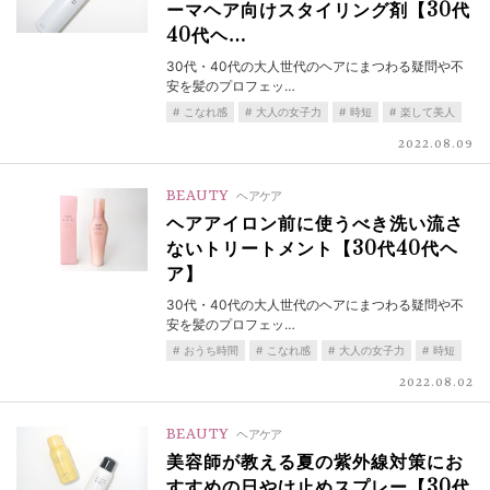
ーマヘア向けスタイリング剤【30代
40代ヘ…
30代・40代の大人世代のヘアにまつわる疑問や不
安を髪のプロフェッ…
こなれ感
大人の女子力
時短
楽して美人
2022.08.09
BEAUTY
ヘアケア
ヘアアイロン前に使うべき洗い流さ
ないトリートメント【30代40代ヘ
ア】
30代・40代の大人世代のヘアにまつわる疑問や不
安を髪のプロフェッ…
おうち時間
こなれ感
大人の女子力
時短
2022.08.02
BEAUTY
ヘアケア
美容師が教える夏の紫外線対策にお
すすめの日やけ止めスプレー【30代