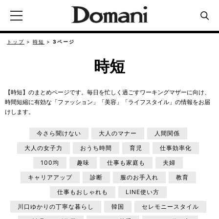
トップ
時短
3ページ
時短
【時短】のまとめページです。毎日を忙しく過ごすワーキングマザーに向け、
時間短縮に有効な「ファッション」「美容」「ライフスタイル」の情報をお届
けします。
今さら聞けない
大人のマナー
人間関係
大人の女子力
おうち時間
育児
仕事効率化
100均
趣味
仕事も家庭も
夫婦
キャリアアップ
診断
服のお手入れ
教育
仕事もおしゃれも
LINE使い方
川口ゆかりの丁寧な暮らし
韓国
セレモニースタイル