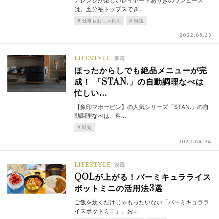
アレンジが楽しいレイヤードありきのワンピース
は、五分袖トップスでき…
仕事もおしゃれも
時短
2022.05.23
LIFESTYLE
家電
ほったからしでも絶品メニューが完
成！ 「STAN.」の自動調理なべは
忙しい…
【象印マホービン】の人気シリーズ「STAN.」の自
動調理なべは、料…
時短
2022.04.24
LIFESTYLE
家電
QOLが上がる！バーミキュラライス
ポットミニの活用法3選
ご飯を炊くだけじゃもったいない「バーミキュララ
イスポットミニ」。お…