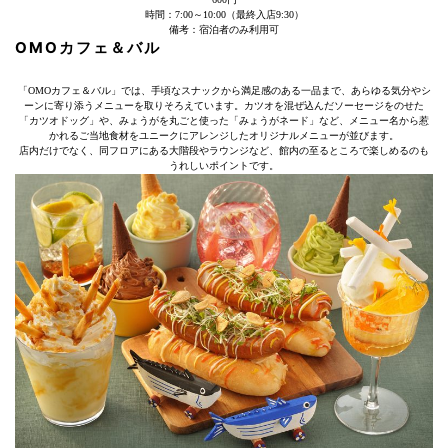
時間：7:00～10:00（最終入店9:30）
備考：宿泊者のみ利用可
OMOカフェ＆バル
「OMOカフェ＆バル」では、手頃なスナックから満足感のある一品まで、あらゆる気分やシ
ーンに寄り添うメニューを取りそろえています。カツオを混ぜ込んだソーセージをのせた
「カツオドッグ」や、みょうがを丸ごと使った「みょうがネード」など、メニュー名から惹
かれるご当地食材をユニークにアレンジしたオリジナルメニューが並びます。
店内だけでなく、同フロアにある大階段やラウンジなど、館内の至るところで楽しめるのも
うれしいポイントです。