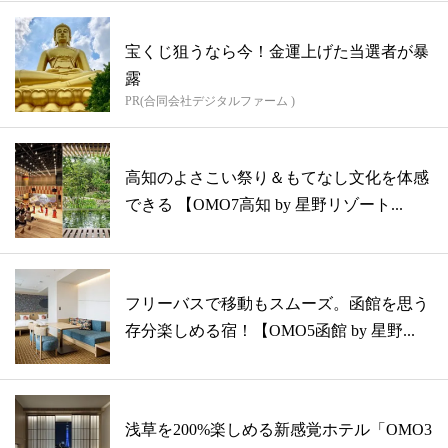
宝くじ狙うなら今！金運上げた当選者が暴
露
PR(合同会社デジタルファーム )
高知のよさこい祭り＆もてなし文化を体感
できる 【OMO7高知 by 星野リゾート...
フリーバスで移動もスムーズ。函館を思う
存分楽しめる宿！【OMO5函館 by 星野...
浅草を200%楽しめる新感覚ホテル「OMO3