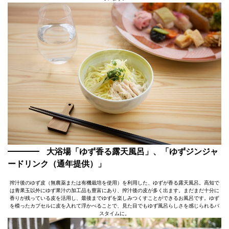
大浴場「ゆず香る露天風呂」、「ゆずジンジャ
ードリンク（通年提供）」
搾汁後のゆず皮（無農薬または有機栽培を使用）を利用した、ゆずが香る露天風呂。高知で
は青果玉以外にゆず果汁の加工品も豊富にあり、搾汁後の皮が多く出ます。まだまだ十分に
香りが残っている皮を活用し、最後までゆずを楽しみつくすことができるお風呂です。ゆず
を模ったカプセルに皮を入れて浮かべることで、見た目でもゆず風呂らしさを感じられるバ
スタイムに。