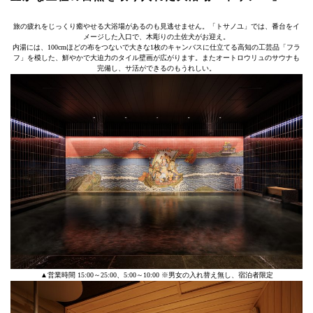
旅の疲れをじっくり癒やせる大浴場があるのも見逃せません。「トサノユ」では、番台をイ
メージした入口で、木彫りの土佐犬がお迎え。
内湯には、100cmほどの布をつないで大きな1枚のキャンバスに仕立てる高知の工芸品「フラ
フ」を模した、鮮やかで大迫力のタイル壁画が広がります。またオートロウリュのサウナも
完備し、サ活ができるのもうれしい。
▲営業時間 15:00～25:00、5:00～10:00 ※男女の入れ替え無し、宿泊者限定