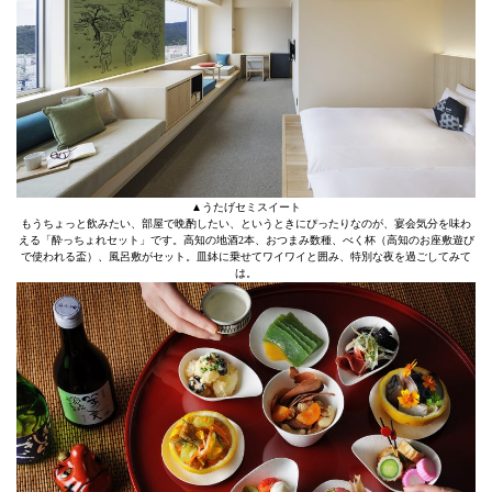
▲うたげセミスイート
もうちょっと飲みたい、部屋で晩酌したい、というときにぴったりなのが、宴会気分を味わ
える「酔っちょれセット」です。高知の地酒2本、おつまみ数種、べく杯（高知のお座敷遊び
で使われる盃）、風呂敷がセット。皿鉢に乗せてワイワイと囲み、特別な夜を過ごしてみて
は。