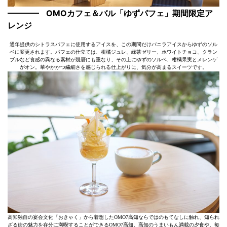
OMOカフェ＆バル「ゆずパフェ」期間限定ア
レンジ
通年提供のシトラスパフェに使用するアイスを、この期間だけバニラアイスからゆずのソル
ベに変更されます。パフェの仕立ては、柑橘ジュレ、緑茶ゼリー、ホワイトチョコ、クラン
ブルなど食感の異なる素材が幾層にも重なり、その上にゆずのソルベ、柑橘果実とメレンゲ
がオン。華やかかつ繊細さを感じられる仕上がりに、気分が高まるスイーツです。
高知独自の宴会文化「おきゃく」から着想したOMO7高知ならではのもてなしに触れ、知られ
ざる街の魅力を存分に満喫することができるOMO7高知。高知のうまいもん満載の夕食や、毎