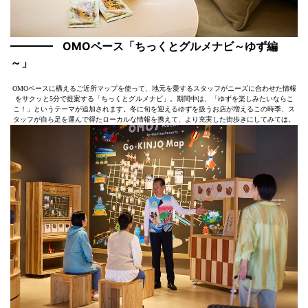
OMOベース「ちっくとグルメナビ～ゆず編
～」
OMOベースに構えるご近所マップを使って、地元を愛するスタッフがニーズに合わせた情報
をサクッと5分で提案する「ちっくとグルメナビ」。期間中は、「ゆずを楽しみたいならこ
こ！」というテーマが追加されます。冬に旬を迎えるゆずを扱うお店が増えるこの時季、ス
タッフが自ら足を運んで得たローカルな情報を携えて、より充実した街歩きにしてみては。