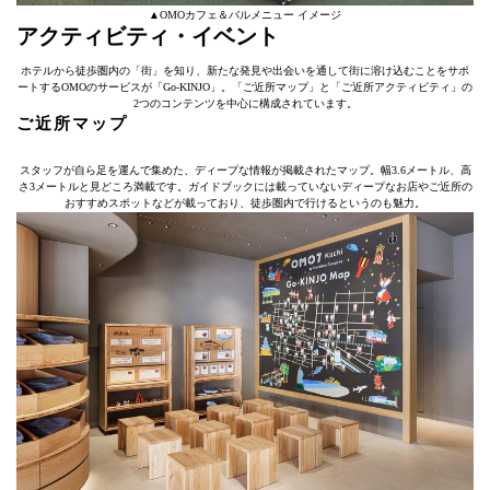
▲OMOカフェ＆バルメニュー イメージ
アクティビティ・イベント
ホテルから徒歩圏内の「街」を知り、新たな発見や出会いを通して街に溶け込むことをサポ
ートするOMOのサービスが「Go-KINJO」。「ご近所マップ」と「ご近所アクティビティ」の
2つのコンテンツを中心に構成されています。
ご近所マップ
スタッフが自ら足を運んで集めた、ディープな情報が掲載されたマップ。幅3.6メートル、高
さ3メートルと見どころ満載です。ガイドブックには載っていないディープなお店やご近所の
おすすめスポットなどが載っており、徒歩圏内で行けるというのも魅力。