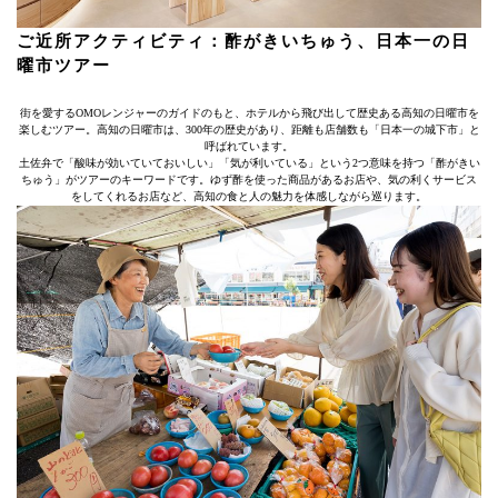
ご近所アクティビティ：酢がきいちゅう、日本一の日
曜市ツアー
街を愛するOMOレンジャーのガイドのもと、ホテルから飛び出して歴史ある高知の日曜市を
楽しむツアー。高知の日曜市は、300年の歴史があり、距離も店舗数も「日本一の城下市」と
呼ばれています。
土佐弁で「酸味が効いていておいしい」「気が利いている」という2つ意味を持つ「酢がきい
ちゅう」がツアーのキーワードです。ゆず酢を使った商品があるお店や、気の利くサービス
をしてくれるお店など、高知の食と人の魅力を体感しながら巡ります。