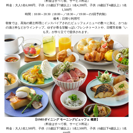
（料金はすべて税、サービス料込）
料金：大人1名6,000円、子供（11歳以下7歳以上）1名4,200円、子供（6歳以下4歳以上）1名
1,500円
時間：18:00～20:30（18:00～／18:30～／19:00～の3回予約制）
備考：日帰り利用可
朝食では、高知の郷土料理にインスパイアされたビュッフェメニューの数々に加え、かつお
の漬け丼などがラインナップ。ゆずが香る甘酸っぱいフレンチトーストや、日曜市名物「い
も天」が作り立てで提供されます。
【OMOダイニング モーニングビュッフェ 概要】
（料金はすべて税、サービス料込）
料金：大人1名2,500円、子供（11歳以下7歳以上）1名2,500円、子供（6歳以下4歳以上）1名
600円