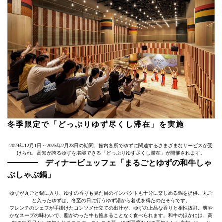
冬季限定で「どっぷりゆず尽くし滞在」を実施
2024年12月1日～2025年2月28日の期間、館内各所でゆずに関連するさまざまなサービスが受
けられ、高知が誇るゆずを堪能できる「どっぷりゆず尽くし滞在」が開催されます。
ディナービュッフェ「まるごとゆずの和牛しゃ
ぶしゃぶ鍋」
ゆずが丸ごと鍋に入り、ゆずの香りも見た目のインパクトも十分に楽しめる鍋を提供。丸ご
と入ったゆずは、冬至の日に行うゆず湯から着想を得たのだそうです。
フレンチのシェフが手掛けたコンソメ仕立ての出汁が、ゆずの上品な香りと相性抜群。爽や
かなスープの味わいで、脂がのった牛も飽きることなく食べられます。和牛のほかには、高