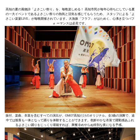
高知の夏の風物詩「よさこい祭り」を、毎晩楽しめる！ 高知市民が毎年心待ちにしている夏
の一大イベントであるよさこい祭りの熱気と活気を感じてもらうため、 スタッフによる「よ
さこい楽宴LIVE」が毎晩開催されています。大漁旗「フラフ」がはためく、心沸き立つパフ
ォ ーマンスは必見です。
振付、楽曲、衣装を含むすべての演出が、OMO7高知だけのオリジナル。全3曲の演舞で、途
中では観客も一体となって踊りを体験することができます。色鮮やかな衣装で躍動感あふれ
るよさこい踊りをじっくり堪能すれば、興奮冷めやらぬ特別な夜になる予感。