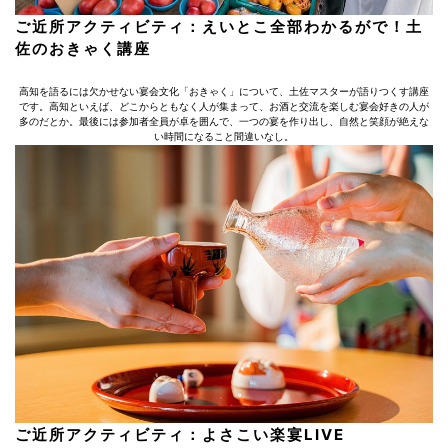
ご近所アクティビティ：えいとこ全部わかるがで！土
佐のおきゃく講座
高知を語るには欠かせない宴会文化「おきゃく」について、土佐マスターが語りつくす講座
です。高知といえば、どこからともなく人が集まって、お酒と交流を楽しむ宴会好きの人が
多のだとか。最後には参加者全員が卓を囲んで、一つの宴を作り出し、自然と笑顔が絶えな
い時間になること間違いなし。
ご近所アクティビティ：よさこい楽宴LIVE