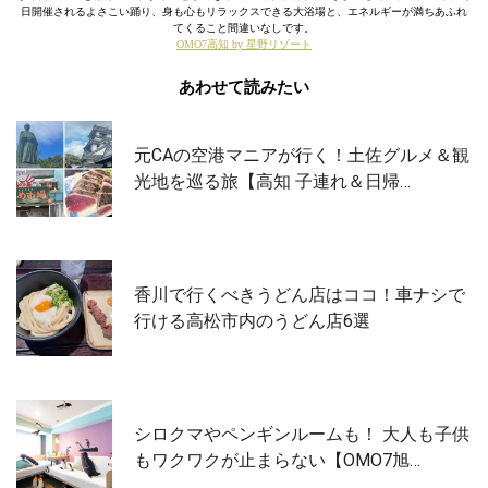
日開催されるよさこい踊り、身も心もリラックスできる大浴場と、エネルギーが満ちあふれ
てくること間違いなしです。
OMO7高知 by 星野リゾート
あわせて読みたい
元CAの空港マニアが行く！土佐グルメ＆観
光地を巡る旅【高知 子連れ＆日帰…
香川で行くべきうどん店はココ！車ナシで
行ける高松市内のうどん店6選
シロクマやペンギンルームも！ 大人も子供
もワクワクが止まらない【OMO7旭…