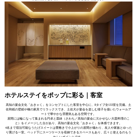
ホテルステイをポップに彩る｜客室
高知の宴会文化「おきゃく」をコンセプトにした客室を中心に、8タイプ全133室を完備。土
佐和紙の壁紙や檜の家具でリラックスでき、土佐犬が宴会を楽しむ様子を描いたウォールア
ートで華やかな雰囲気もある空間です。
居間には輪になって集まれる円卓と皿鉢（さわち／高知の宴会に欠かせない大皿料理のこ
と）をイメージした台があり、高知の宴会文化「おきゃく」を体感できます。
4名まで宿泊可能なうたげスイートは畳敷きで小上がりの居間が備わり、友人や家族とゆった
り寛げる一室。ベッド下にスーツケースを収納できるスペースもあり、広々と使えるのもう
れしいポイントです。