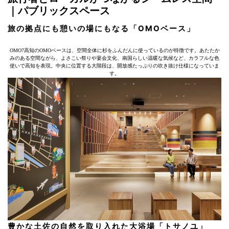
｜パブリックスペース
旅の拠点にも憩いの場にもなる「OMOベース」
OMO7高知のOMOベースは、空間全体に杉をふんだんに使っているのが特徴です。あたたか
みのある空間ながら、よさこい祭りや宴会文化、南国らしい温暖な気候など、カラフルな色
使いで高知を表現。中央に位置する大階段は、開放感たっぷりの吹き抜け仕様になっていま
す。
豊かな土佐の自然を取り入れた大浴場「トサノユ」