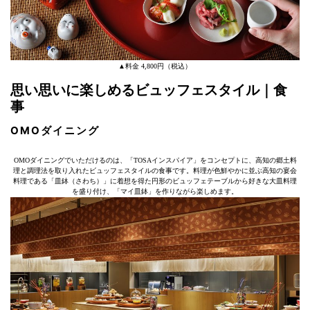
▲料金 4,800円（税込）
思い思いに楽しめるビュッフェスタイル｜食
事
OMOダイニング
OMOダイニングでいただけるのは、「TOSAインスパイア」をコンセプトに、高知の郷土料
理と調理法を取り入れたビュッフェスタイルの食事です。料理が⾊鮮やかに並ぶ高知の宴会
料理である「⽫鉢（さわち）」に着想を得た円形のビュッフェテーブルから好きな大皿料理
を盛り付け、「マイ皿鉢」を作りながら楽しめます。