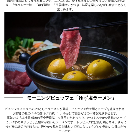
知の特産品として知られるニラや、ニンニク葉、ゆず豆腐などの高知らしい食材がたっぷ
り。「食べるラー油」「ゆず胡椒」「生姜味噌」がつき、味変を楽しみながら余すことなく
楽しめます。
モーニングビュッフェ「ゆず塩ラーメン」
ビュッフェメニューの1つとしてラーメンが登場。ビュッフェ台で麺とスープを盛り合わせ、
お好みの量の「ゆの酢（ゆず果汁）」をかけて自分だけの一杯を完成させます。
高知の塩「塩杜氏 銀象の完全天日塩」を使用したあっさり、かつまろやかな旨味のスープ
に、ゆずのキリッとした酸味が効いたラーメンです。トッピングには蒸し鶏とネギ、さらに
ゆず皮の細切りが飾られ、軽やかな見た目と味わいで朝にもちょうどいい味わいに仕上がっ
ています。