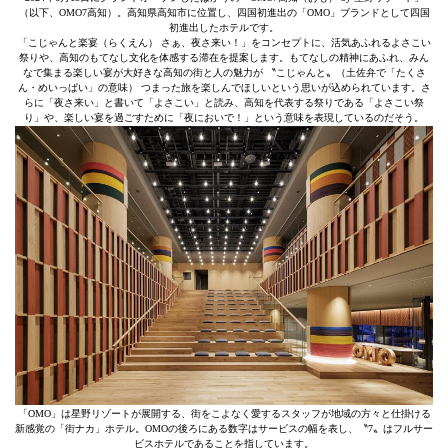
（以下、OMO7高知）。高知県高知市に位置し、四国初進出の「OMO」ブランドとして四国
初進出したホテルです。
「こじゃんと楽宴（らくえん） さぁ、夜さ来い！」をコンセプトに、活気あふれるよさこい
祭りや、高知のもてなし文化を体感する滞在を提案します。もてなしの精神にあふれ、みん
なで集まる楽しい宴が大好きな高知の街と人の魅力が 〝こじゃんと〟（土佐弁で「たくさ
ん・めいっぱい」の意味） つまった旅を楽しんでほしいという思いが込められています。さ
らに「夜さ来い」と書いて「よさこい」と読み、高知を代表する祭りである「よさこい祭
り」や、楽しい宴を過ごすために「夜においで！」という意味を表現しているのだそう。
「OMO」は星野リゾートが展開する、街をこよなく愛するスタッフが地域の方々と仕掛ける
新感覚の「街ナカ」ホテル。OMOの後ろにある数字はサービスの幅を表し、〝7〟はフルサー
ビスホテルであることを指しています。