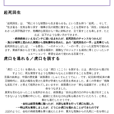
起死回生
「起死回生」は、〝死にそうな状態から生き返らせる〟という意を持つ「起死」。そして、
〝生き返る・生気を取り戻す・物事が元の状態に復する〟ことを意味する「回生」が組み合
わさった四字熟語です。危機的な状況から一気に好転させ、立て直すことを表します。たと
えば、以下のような使い方ができます。
・絶体絶命といえるピンチに追い込まれたが、起死回生のチャンスをつかんだ
・負けが確実と思われた展開から逆転勝利を収めた、あの「起死回生の一手」は見事だった
起死回生はしばしば、「～を図る」「～のチャンス」「～の一手」といった定型句で使われ
ます。業績不振から立て直しを図る場面や、困難なプロジェクトを成功に導くといったシチ
ュエーションで、希望を込めて使われる言葉です。
虎口を逃れる／虎口を脱する
「虎口（ここう）を逃れる」もしくは「虎口（ここう）を脱する」とは、虎の口から逃げ出
すように、死を覚悟するような危険からなんとか脱出することを意味します。
言葉の由来は、中国の歴史書「叔孫通伝（しゅくそんとうでん）」です。紀元前3世紀末の秦
王朝時代に、反乱の報告を受けた皇帝が学者たちの意見を求めました。多くの学者が「危険
な反乱です」と答えて処刑されてしまいますが、叔孫通だけが「単なる盗賊です」と答えて
命をつなぎました。
真実を言わなかったことを批判されると、叔孫通は「自分は虎の口の中から逃げ出すことも
できないような危機の中にいた。盗賊だと言わなければ私も殺されていただろう」と答え、
都から逃亡したそうです。
・会社は経営危機に陥ったが、大胆な改革を行って虎口を脱した
・一時は死を覚悟しましたが、どうにか虎口を逃れることができたのです
上記のように、会社の倒産危機を乗り越えたときや、重大な危険からの九死に一生を得たよ