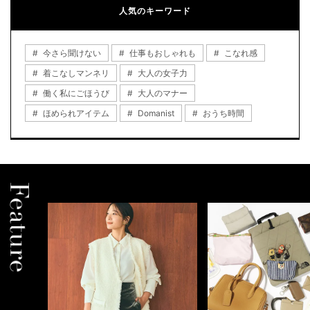
人気のキーワード
今さら聞けない
仕事もおしゃれも
こなれ感
着こなしマンネリ
大人の女子力
働く私にごほうび
大人のマナー
ほめられアイテム
Domanist
おうち時間