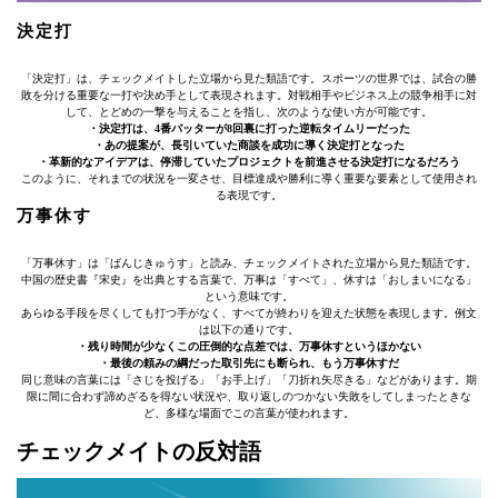
決定打
「決定打」は、チェックメイトした立場から見た類語です。スポーツの世界では、試合の勝
敗を分ける重要な一打や決め手として表現されます。対戦相手やビジネス上の競争相手に対
して、とどめの一撃を与えることを指し、次のような使い方が可能です。
・決定打は、4番バッターが8回裏に打った逆転タイムリーだった
・あの提案が、長引いていた商談を成功に導く決定打となった
・革新的なアイデアは、停滞していたプロジェクトを前進させる決定打になるだろう
このように、それまでの状況を一変させ、目標達成や勝利に導く重要な要素として使用され
る表現です。
万事休す
「万事休す」は「ばんじきゅうす」と読み、チェックメイトされた立場から見た類語です。
中国の歴史書『宋史』を出典とする言葉で、万事は「すべて」、休すは「おしまいになる」
という意味です。
あらゆる手段を尽くしても打つ手がなく、すべてが終わりを迎えた状態を表現します。例文
は以下の通りです。
・残り時間が少なくこの圧倒的な点差では、万事休すというほかない
・最後の頼みの綱だった取引先にも断られ、もう万事休すだ
同じ意味の言葉には「さじを投げる」「お手上げ」「刀折れ矢尽きる」などがあります。期
限に間に合わず諦めざるを得ない状況や、取り返しのつかない失敗をしてしまったときな
ど、多様な場面でこの言葉が使われます。
チェックメイトの反対語