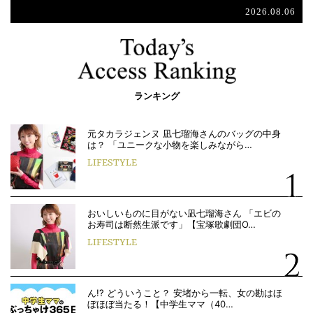
2026.08.06
ランキング
元タカラジェンヌ 凪七瑠海さんのバッグの中身
は？ 「ユニークな小物を楽しみながら…
LIFESTYLE
おいしいものに目がない凪七瑠海さん 「エビの
お寿司は断然生派です」【宝塚歌劇団O…
LIFESTYLE
ん!? どういうこと？ 安堵から一転、女の勘はほ
ぼほぼ当たる！【中学生ママ（40…