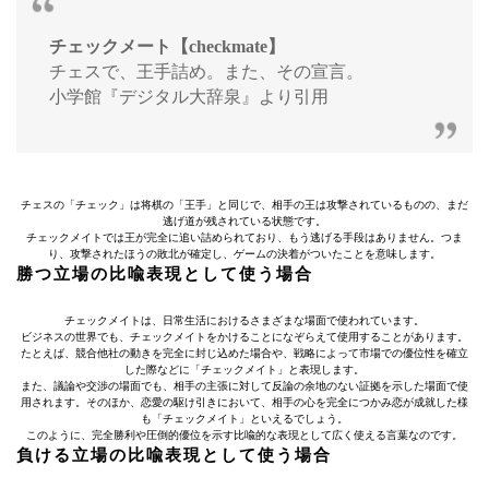
チェックメート【checkmate】
チェスで、王手詰め。また、その宣言。
小学館『デジタル大辞泉』より引用
チェスの「チェック」は将棋の「王手」と同じで、相手の王は攻撃されているものの、まだ
逃げ道が残されている状態です。
チェックメイトでは王が完全に追い詰められており、もう逃げる手段はありません。つま
り、攻撃されたほうの敗北が確定し、ゲームの決着がついたことを意味します。
勝つ立場の比喩表現として使う場合
チェックメイトは、日常生活におけるさまざまな場面で使われています。
ビジネスの世界でも、チェックメイトをかけることになぞらえて使用することがあります。
たとえば、競合他社の動きを完全に封じ込めた場合や、戦略によって市場での優位性を確立
した際などに「チェックメイト」と表現します。
また、議論や交渉の場面でも、相手の主張に対して反論の余地のない証拠を示した場面で使
用されます。そのほか、恋愛の駆け引きにおいて、相手の心を完全につかみ恋が成就した様
も「チェックメイト」といえるでしょう。
このように、完全勝利や圧倒的優位を示す比喩的な表現として広く使える言葉なのです。
負ける立場の比喩表現として使う場合