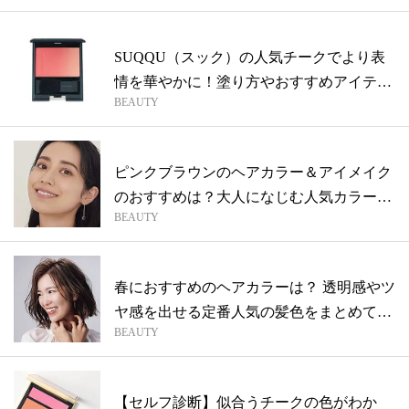
SUQQU（スック）の人気チークでより表
情を華やかに！塗り方やおすすめアイテム
BEAUTY
を...
ピンクブラウンのヘアカラー＆アイメイク
のおすすめは？大人になじむ人気カラーを
BEAUTY
ご紹...
春におすすめのヘアカラーは？ 透明感やツ
ヤ感を出せる定番人気の髪色をまとめてご
BEAUTY
紹...
【セルフ診断】似合うチークの色がわか