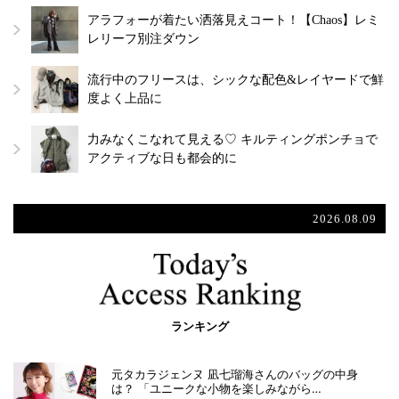
アラフォーが着たい洒落見えコート！【Chaos】レミ
レリーフ別注ダウン
流行中のフリースは、シックな配色&レイヤードで鮮
度よく上品に
力みなくこなれて見える♡ キルティングポンチョで
アクティブな日も都会的に
2026.08.09
ランキング
元タカラジェンヌ 凪七瑠海さんのバッグの中身
は？ 「ユニークな小物を楽しみながら…