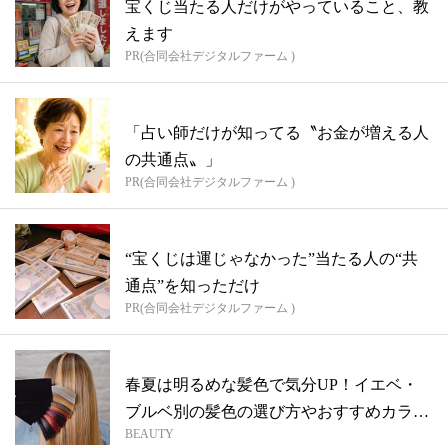
宝くじ当たる人だけがやっていること、教
えます
PR(合同会社デジタルファーム )
「占い師だけが知ってる〝お金が増える人
の共通点〟」
PR(合同会社デジタルファーム )
“宝くじは運じゃなかった”当たる人の“共
通点”を知っただけ
PR(合同会社デジタルファーム )
春夏は明るめな髪色で気分UP！イエベ・
ブルベ別の髪色の選び方やおすすめカラー
BEAUTY
をご...