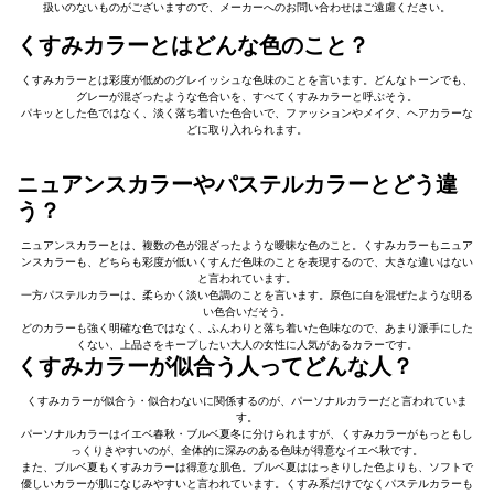
扱いのないものがございますので、メーカーへのお問い合わせはご遠慮ください。
くすみカラーとはどんな色のこと？
くすみカラーとは彩度が低めのグレイッシュな色味のことを言います。どんなトーンでも、
グレーが混ざったような色合いを、すべてくすみカラーと呼ぶそう。
パキッとした色ではなく、淡く落ち着いた色合いで、ファッションやメイク、ヘアカラーな
どに取り入れられます。
ニュアンスカラーやパステルカラーとどう違
う？
ニュアンスカラーとは、複数の色が混ざったような曖昧な色のこと。くすみカラーもニュア
ンスカラーも、どちらも彩度が低いくすんだ色味のことを表現するので、大きな違いはない
と言われています。
一方パステルカラーは、柔らかく淡い色調のことを言います。原色に白を混ぜたような明る
い色合いだそう。
どのカラーも強く明確な色ではなく、ふんわりと落ち着いた色味なので、あまり派手にした
くない、上品さをキープしたい大人の女性に人気があるカラーです。
くすみカラーが似合う人ってどんな人？
くすみカラーが似合う・似合わないに関係するのが、パーソナルカラーだと言われていま
す。
パーソナルカラーはイエベ春秋・ブルベ夏冬に分けられますが、くすみカラーがもっともし
っくりきやすいのが、全体的に深みのある色味が得意なイエベ秋です。
また、ブルベ夏もくすみカラーは得意な肌色。ブルベ夏ははっきりした色よりも、ソフトで
優しいカラーが肌になじみやすいと言われています。くすみ系だけでなくパステルカラーも