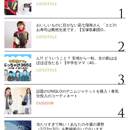
LIFESTYLE
おいしいものに目がない凪七瑠海さん 「エビの
お寿司は断然生派です」【宝塚歌劇団O…
LIFESTYLE
ん!? どういうこと？ 安堵から一転、女の勘はほ
ぼほぼ当たる！【中学生ママ（40…
LIFESTYLE
話題のUNIQLOのデニムジャケットを購入！春気
分投入のコーディネート
FASHION
当たりすぎて怖い！あなたの今週の運勢
（2/23〜3/1）を数秘術占いで占います