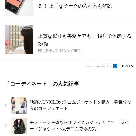
る！ 上手なチークの入れ方も解説
上質な眠りも美髪ケアも！ 銀座で体感する
ReFa
PR（ReFa GINZA on CREA）
Recommended by
「コーディネート」の人気記事
話題のUNIQLOのデニムジャケットを購入！春気分投
入のコーディネート
モノトーン主体ならオフィスカジュアルにも！ ツイ
ードジャケット×太デニムで今の気…