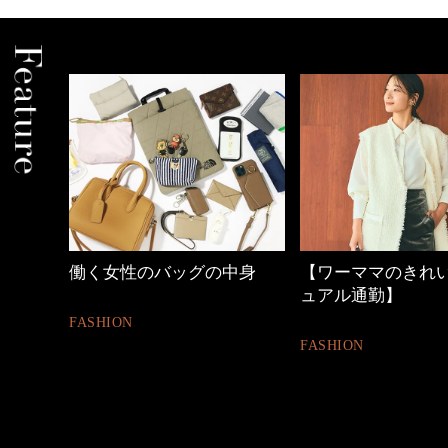
中身
【ワーママのきれいめカジ
40代の小顔メイク
ュアル通勤】
BEAUTY
FASHION