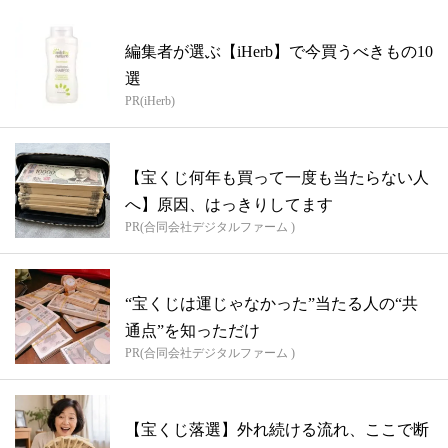
編集者が選ぶ【iHerb】で今買うべきもの10
選
PR(iHerb)
【宝くじ何年も買って一度も当たらない人
へ】原因、はっきりしてます
PR(合同会社デジタルファーム )
“宝くじは運じゃなかった”当たる人の“共
通点”を知っただけ
PR(合同会社デジタルファーム )
【宝くじ落選】外れ続ける流れ、ここで断