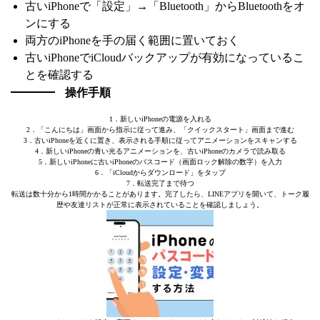
古いiPhoneで「設定」→「Bluetooth」からBluetoothをオ
ンにする
両方のiPhoneを手の届く範囲に置いておく
古いiPhoneでiCloudバックアップが有効になっているこ
とを確認する
操作手順
1．新しいiPhoneの電源を入れる
2．「こんにちは」画面から指示に従って進み、「クイックスタート」画面まで進む
3．古いiPhoneを近くに置き、表示される手順に従ってアニメーションをスキャンする
4．新しいiPhoneの青い光るアニメーションを、古いiPhoneのカメラで読み取る
5．新しいiPhoneに古いiPhoneのパスコード（画面ロック解除の数字）を入力
6．「iCloudからダウンロード」をタップ
7．転送完了まで待つ
転送は数十分から1時間かかることがあります。完了したら、LINEアプリを開いて、トーク履
歴や友達リストが正常に表示されていることを確認しましょう。