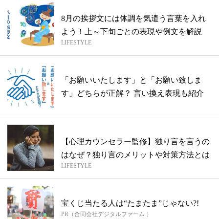
8月の挨拶文には体調を気遣う言葉を入れ
よう！上～下旬ごとの表現や例文を解説
LIFESTYLE
「お願いいたします」と「お願い致しま
す」どちらが正解？ 言い換え表現も紹介
【心理カウンセラー監修】独り言を言うの
はなぜ？独り言のメリットや対策方法とは
LIFESTYLE
宝くじ当たる人は“たまたま”じゃない?!
PR（合同会社デジタルファーム ）