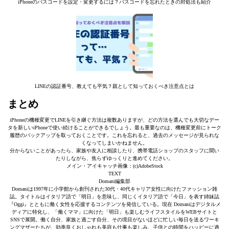
iPhoneのパスコードを設定・変更するには？パスコードを忘れたときの対処法も紹介
LINEの認証番号、教えても平気？親として知っておくべき注意点とは
まとめ
iPhoneの機種変更でLINEを引き継ぐ方法は複数ありますが、どの方法を選んでも大切なデー
タを新しいiPhoneで使い続けることができるでしょう。最も重要なのは、機種変更前にトーク
履歴のバックアップを取っておくことです。これを忘れると、過去のメッセージが見られな
くなってしまいかねません。
分からないことがあったら、家族や友人に相談したり、携帯電話ショップのスタッフに聞い
たりしながら、焦らずゆっくりと進めてください。
メイン・アイキャッチ画像：(c)AdobeStock
TEXT
Domani編集部
Domaniは1997年に小学館から創刊された30代・40代キャリア女性に向けたファッション雑
誌。タイトルはイタリア語で「明日」を意味し、同じくイタリア語で「今日」を表す姉妹誌
『Oggi』とともに働く女性を応援するコンテンツを発信している。現在 Domaniはデジタルメ
ディアに特化し、「働くママ」に向けた「明日」も楽しむライフスタイルをWEBサイトと
SNSで展開。働く自分、家族と過ごす自分、その境目がないほどに忙しい毎日を送るワーキ
ングマザーたちが、効率良くおしゃれも美容も仕事も楽しみ、子供との時間をハッピーに過