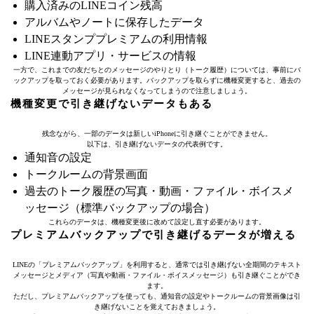
購入済みのLINEコイン残高
アルバムやノートに保存したデータ
LINEスタンププレミアムの利用情報
LINE連動アプリ・サービスの情報
一方で、これまでの友だちとのメッセージのやりとり（トーク履歴）については、事前にバ
ックアップを取っておく必要があります。バックアップを取らずに機種変更すると、過去の
メッセージが見られなくなってしまうので注意しましょう。
機種変更で引き継げないデータもある
残念ながら、一部のデータは新しいiPhoneに引き継ぐことができません。
以下は、引き継げないデータの代表例です。
通知音の設定
トークルームの背景画面
過去のトーク履歴の写真・動画・ファイル・ボイスメ
ッセージ（標準バックアップの場合）
これらのデータは、機種変更後に改めて設定し直す必要があります。
プレミアムバックアップで引き継げるデータが増える
LINEの「プレミアムバックアップ」を利用すると、通常では引き継げない全期間のテキスト
メッセージとメディア（写真や動画・ファイル・ボイスメッセージ）も引き継ぐことができ
ます。
ただし、プレミアムバックアップを使っても、通知音の設定やトークルームの背景画像は引
き継げないことを覚えておきましょう。