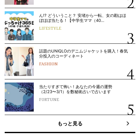
ん!? どういうこと？ 安堵から一転、女の勘はほ
ぼほぼ当たる！【中学生ママ（40…
LIFESTYLE
話題のUNIQLOのデニムジャケットを購入！春気
分投入のコーディネート
FASHION
当たりすぎて怖い！あなたの今週の運勢
（2/23〜3/1）を数秘術占いで占います
FORTUNE
もっと見る