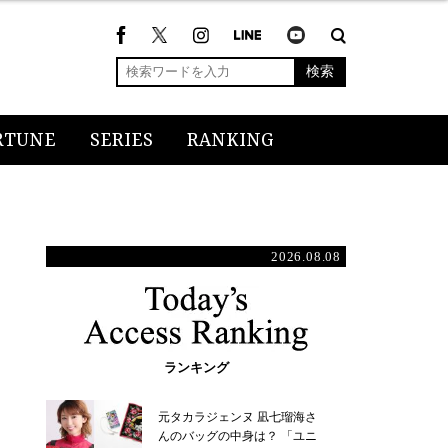
検索
RTUNE
SERIES
RANKING
2026.08.08
ランキング
元タカラジェンヌ 凪七瑠海さ
んのバッグの中身は？ 「ユニ