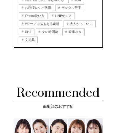
お料理レシピ代用
デジタル苦手
iPhone使い方
LINE使い方
#ワーママあるある劇場
大人かっこいい
時短
女の時間割
時事ネタ
文房具
Recommended
編集部のおすすめ