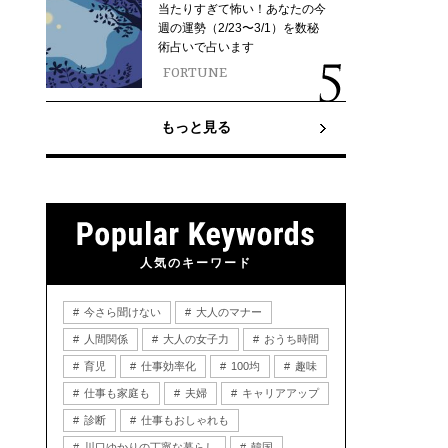
当たりすぎて怖い！あなたの今
週の運勢（2/23〜3/1）を数秘
術占いで占います
FORTUNE
もっと見る
人気のキーワード
今さら聞けない
大人のマナー
人間関係
大人の女子力
おうち時間
育児
仕事効率化
100均
趣味
仕事も家庭も
夫婦
キャリアアップ
診断
仕事もおしゃれも
川口ゆかりの丁寧な暮らし
韓国