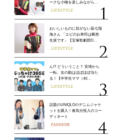
ークな小物を楽しみながら…
LIFESTYLE
おいしいものに目がない凪七瑠
海さん 「エビのお寿司は断然
生派です」【宝塚歌劇団O…
LIFESTYLE
ん!? どういうこと？ 安堵から
一転、女の勘はほぼほぼ当た
る！【中学生ママ（40…
LIFESTYLE
話題のUNIQLOのデニムジャケ
ットを購入！春気分投入のコー
ディネート
FASHION