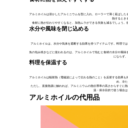
アルミホイルは溶かしたアルミニウムを型に入れ、ローラーで薄く延ばした
熱するとき
食材に熱が伝わりやすくなると、加熱ムラができる失敗も減るでしょう。
水分や風味を閉じ込める
アルミホイルは、水分や気体を遮断する効果を持つアイテムです。料理では
魚の包み焼きなどに使われるのは、アルミホイルで包むと食材の水分や風味
にならず、
料理を保温する
アルミホイルは輻射熱（電磁波によって伝わる熱のこと）を反射する効果も
め、冷た
ただし、直接熱源に触れれば、アルミニウムの熱伝導率の高さからすぐに熱
温・保冷目的で使う場合は
アルミホイルの代用品