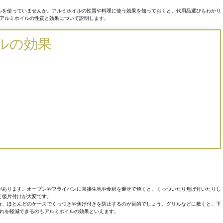
ルを使っていませんか。アルミホイルの性質や料理に使う効果を知っておくと、代用品選びもわかり
アルミホイルの性質と効果について説明します。
ルの効果
があります。オーブンやフライパンに直接生地や食材を乗せて焼くと、くっついたり焦げ付いたりし
て後片付けが大変です。
合、ほとんどのケースでくっつきや焦げ付きを防止するのが目的でしょう。グリルなどに敷くと、下
れを軽減できるのもアルミホイルの効果といえます。