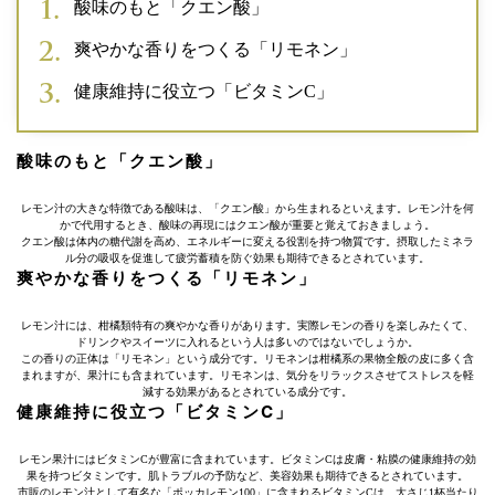
酸味のもと「クエン酸」
爽やかな香りをつくる「リモネン」
健康維持に役立つ「ビタミンC」
酸味のもと「クエン酸」
レモン汁の大きな特徴である酸味は、「クエン酸」から生まれるといえます。レモン汁を何
かで代用するとき、酸味の再現にはクエン酸が重要と覚えておきましょう。
クエン酸は体内の糖代謝を高め、エネルギーに変える役割を持つ物質です。摂取したミネラ
ル分の吸収を促進して疲労蓄積を防ぐ効果も期待できるとされています。
爽やかな香りをつくる「リモネン」
レモン汁には、柑橘類特有の爽やかな香りがあります。実際レモンの香りを楽しみたくて、
ドリンクやスイーツに入れるという人は多いのではないでしょうか。
この香りの正体は「リモネン」という成分です。リモネンは柑橘系の果物全般の皮に多く含
まれますが、果汁にも含まれています。リモネンは、気分をリラックスさせてストレスを軽
減する効果があるとされている成分です。
健康維持に役立つ「ビタミンC」
レモン果汁にはビタミンCが豊富に含まれています。ビタミンCは皮膚・粘膜の健康維持の効
果を持つビタミンです。肌トラブルの予防など、美容効果も期待できるとされています。
市販のレモン汁として有名な「ポッカレモン100」に含まれるビタミンCは、大さじ1杯当たり