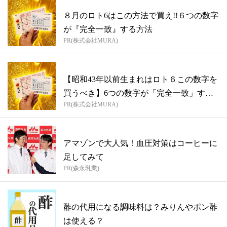
８月のロト6はこの方法で買え!!６つの数字
が『完全一致』する方法
PR(株式会社MURA)
【昭和43年以前生まれはロト６この数字を
買うべき】6つの数字が「完全一致」する
PR(株式会社MURA)
方...
アマゾンで大人気！血圧対策はコーヒーに
足してみて
PR(森永乳業)
酢の代用になる調味料は？みりんやポン酢
は使える？