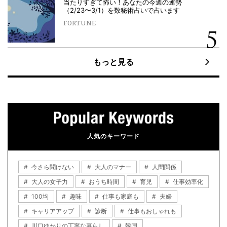
当たりすぎて怖い！あなたの今週の運勢
（2/23〜3/1）を数秘術占いで占います
FORTUNE
もっと見る
人気のキーワード
今さら聞けない
大人のマナー
人間関係
大人の女子力
おうち時間
育児
仕事効率化
100均
趣味
仕事も家庭も
夫婦
キャリアアップ
診断
仕事もおしゃれも
川口ゆかりの丁寧な暮らし
韓国