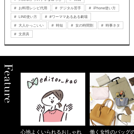
お料理レシピ代用
デジタル苦手
iPhone使い方
LINE使い方
#ワーママあるある劇場
大人かっこいい
時短
女の時間割
時事ネタ
文房具
しゃれ
働く女性のバッグの中身
40代の小顔メイク