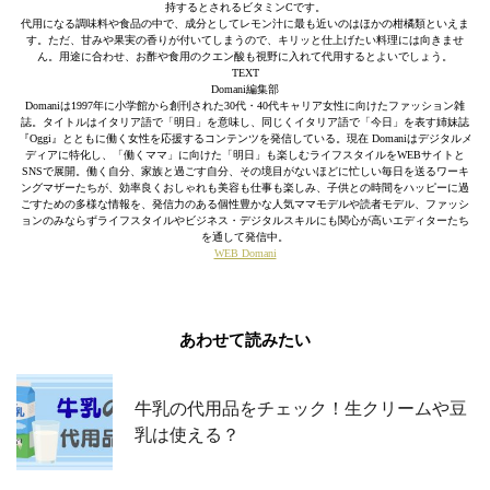
持するとされるビタミンCです。
代用になる調味料や食品の中で、成分としてレモン汁に最も近いのはほかの柑橘類といえま
す。ただ、甘みや果実の香りが付いてしまうので、キリッと仕上げたい料理には向きませ
ん。用途に合わせ、お酢や食用のクエン酸も視野に入れて代用するとよいでしょう。
TEXT
Domani編集部
Domaniは1997年に小学館から創刊された30代・40代キャリア女性に向けたファッション雑
誌。タイトルはイタリア語で「明日」を意味し、同じくイタリア語で「今日」を表す姉妹誌
『Oggi』とともに働く女性を応援するコンテンツを発信している。現在 Domaniはデジタルメ
ディアに特化し、「働くママ」に向けた「明日」も楽しむライフスタイルをWEBサイトと
SNSで展開。働く自分、家族と過ごす自分、その境目がないほどに忙しい毎日を送るワーキ
ングマザーたちが、効率良くおしゃれも美容も仕事も楽しみ、子供との時間をハッピーに過
ごすための多様な情報を、発信力のある個性豊かな人気ママモデルや読者モデル、ファッシ
ョンのみならずライフスタイルやビジネス・デジタルスキルにも関心が高いエディターたち
を通して発信中。
WEB Domani
あわせて読みたい
牛乳の代用品をチェック！生クリームや豆
乳は使える？