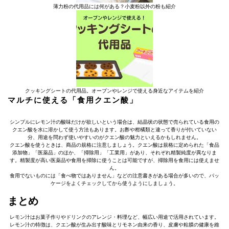
薄力粉の代用品には何がある？小麦粉以外の粉も紹介
クッキングシートの代用品。オーブンやレンジで使える身近なアイテムを紹介
マルチに使える「食用クエン酸」
シンプルにレモン汁の酸味だけが欲しいという場合は、結晶状の状態で売られている食用の
クエン酸を水に溶かして使う方法もあります。お酢や柑橘類と違って香りが付いていない
分、用途を問わず使いやすいのがクエン酸の魅力といえるかもしれません。
クエン酸を使うときは、商品の規格に注意しましょう。クエン酸は規格に定められた「食品
添加物」「医薬品」のほか、「掃除用」「工業用」があり、それぞれ精製純度が異なりま
す。精製度が高い医薬品や食用を掃除に使うことは可能ですが、掃除用を食用には使えませ
ん。
食用でないものには「食べ物ではありません」などの注意書きがある場合が多いので、パッ
ケージをよくチェックしてから使うようにしましょう。
まとめ
レモン汁はお菓子作りやドリンクのアレンジ・料理など、幅広い用途で活用されています。
レモン汁の特徴は、クエン酸が生み出す酸味とリモネン由来の香り、皮膚や粘膜の健康を維