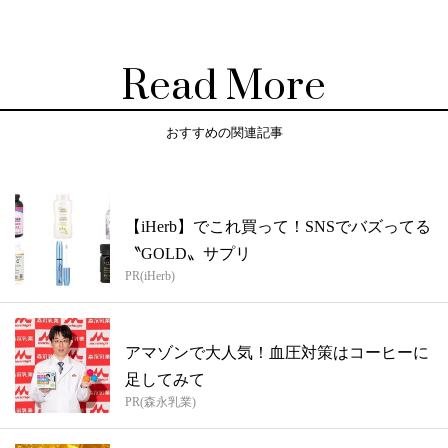
Read More
おすすめの関連記事
【iHerb】でこれ買って！SNSでバズってる
〝GOLD〟サプリ
PR(iHerb)
アマゾンで大人気！血圧対策はコーヒーに
足してみて
PR(森永乳業)