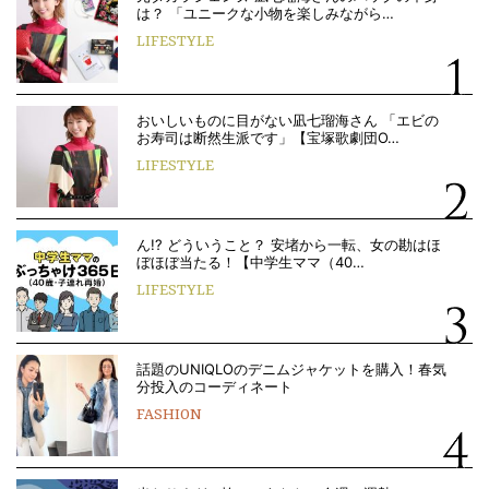
は？ 「ユニークな小物を楽しみながら…
LIFESTYLE
おいしいものに目がない凪七瑠海さん 「エビの
お寿司は断然生派です」【宝塚歌劇団O…
LIFESTYLE
ん!? どういうこと？ 安堵から一転、女の勘はほ
ぼほぼ当たる！【中学生ママ（40…
LIFESTYLE
話題のUNIQLOのデニムジャケットを購入！春気
分投入のコーディネート
FASHION