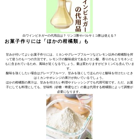
白ワインビネガーの代用品は？ リンゴ酢やバルサミコ酢は使える？
お菓子作りには「ほかの柑橘類」も
甘みが付いてよいお菓子作りには、ミカンやグレープフルーツなどレモン以外の柑橘類を搾
って使うのも一つの方法です。レモン汁の酸味成分であるクエン酸、香りのもとリモネンと
もに含まれているため、風味が近くなるでしょう。量は変わりますがビタミンCも含んでいま
す。
酸味を強くしたい場合はグレープフルーツ、甘みを強くしてほんのりと酸味を付けたいとき
はミカンやオレンジの果汁が向いているでしょう。
ほかの柑橘類の果汁は、甘みを付けたい料理やドレッシングでも代用可能です。ただ、お菓
子にしても料理にしても、甘味料（砂糖・蜂蜜など）の量は代用する柑橘類によって調整が
必要になります。