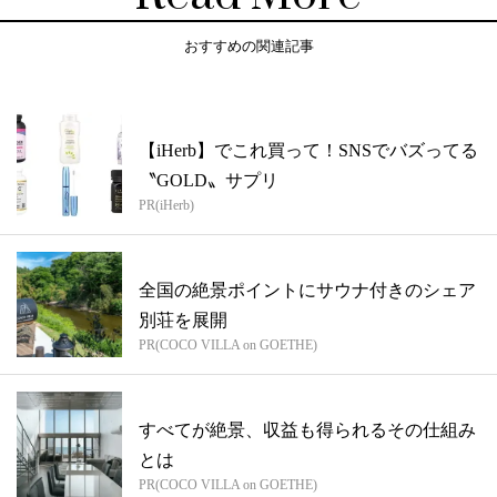
おすすめの関連記事
【iHerb】でこれ買って！SNSでバズってる
〝GOLD〟サプリ
PR(iHerb)
全国の絶景ポイントにサウナ付きのシェア
別荘を展開
PR(COCO VILLA on GOETHE)
すべてが絶景、収益も得られるその仕組み
とは
PR(COCO VILLA on GOETHE)