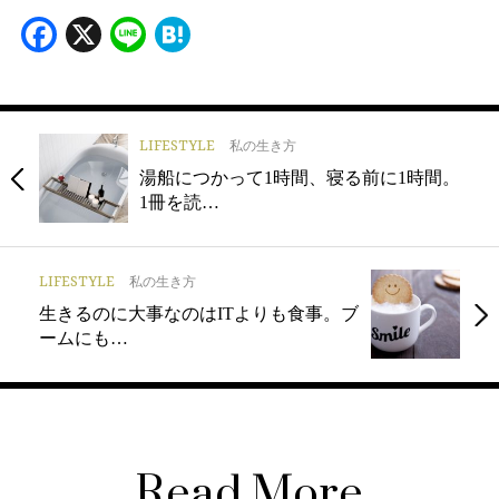
Facebook
X
Line
Hatena
LIFESTYLE
私の生き方
湯船につかって1時間、寝る前に1時間。
1冊を読…
LIFESTYLE
私の生き方
生きるのに大事なのはITよりも食事。ブ
ームにも…
Read More