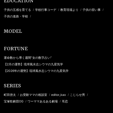
EDUCATION
子供の五感を育てる
学校行事コーデ
教育現場より
子供の習い事
/
/
/
/
子供の進路・学校
/
MODEL
FORTUNE
運命数から導く週間“女の数字占い”
【2月の運勢】琉球風水志シウマの九星気学
【2026年の運勢】琉球風水志シウマの九星気学
SERIES
町田啓太
お受験ママの相談室
editor_kao
こじらせ男
/
/
/
/
宝塚歌劇団OG
ワーママあるある劇場
耳恋
/
/