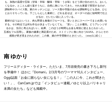
も、加熱の温度や五味（甘味・辛味・酸味・苦味・うま味）をどう掛け合わせたら、おいし
くなるか。とことん繰り返すうちに、自然に身についてきた。それを家庭で実現するのが、
調味料やスパイス類。家のキッチンには、ソース類や市販の合わせ調味料なども含め、ひと
とおりそろっている。下ごしらえした素材に、どれを足せば、オーダーの品に短時間で仕上
がるか、だいたい頭に入っている。
素材のほうはというと、肉も野菜も食後のフルーツも、安いときにスーパーでまとめ買いを
する。その時点では何を作るか決まっていなくても、「安い」ことが優先。どうアレンジす
るかは、当日に考えればいい。結果、このほうが時間もお金も有効に使えるとわかった。
五感をフル活用し、家族の健康と満足度のため、ストイックに食に向かうKANA。さらにその
感覚が研ぎ澄まされたのが、この春、娘の中学受験のときだった。（story2に続く）
南 ゆかり
フリーエディター・ライター。ただいま、7月頭発売の書き下ろし新刊
を準備中！ ほかに『Domani』2/3月号のワーママ10人インタビュー、
Oggi誌面「お金に困らない女になる！」「この人に今、これが聞きた
い！」、 CanCam.jpでは「インタビュー連載／ゆとり以上バリキャリ
未満の女たち」なども掲載中。