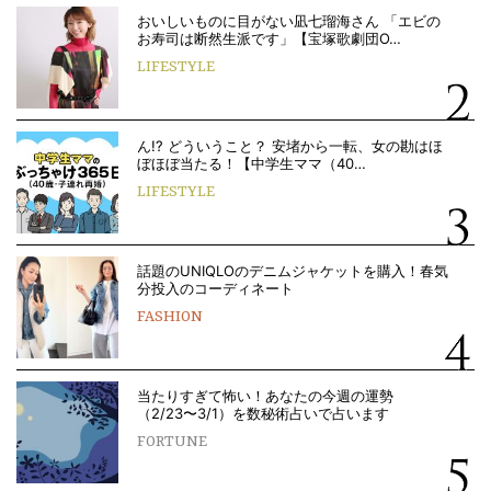
おいしいものに目がない凪七瑠海さん 「エビの
お寿司は断然生派です」【宝塚歌劇団O…
LIFESTYLE
ん!? どういうこと？ 安堵から一転、女の勘はほ
ぼほぼ当たる！【中学生ママ（40…
LIFESTYLE
話題のUNIQLOのデニムジャケットを購入！春気
分投入のコーディネート
FASHION
当たりすぎて怖い！あなたの今週の運勢
（2/23〜3/1）を数秘術占いで占います
FORTUNE