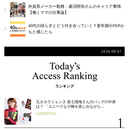
外資系メーカー勤務・菱沼阿弥さんのキャリア事情
【働くママの仕事論】
40代の揺らぎとどう付き合っていく？更年期やHSPか
もと感じたら
2026.08.07
ランキング
元タカラジェンヌ 凪七瑠海さんのバッグの中身
は？ 「ユニークな小物を楽しみながら…
LIFESTYLE