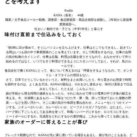
とを考えます
Profile
KANA（仮名） 44歳
職業／大手食品メーカー勤務。調査部・食品開発部・商品企画部を経験し、2年前から新規事
業開発部へ。
住まい／都内で夫・子ども（中学1年生）と暮らす
味付け直前まで仕込みをしておく
「朝5時に目が覚めて、すぐにパソコンを立ち上げます。仕事はどこでもできるし、起きてい
る間はいつも頭の中で事業開発のことを考えています。そして料理をするのは、仕事の合間
の気分転換のタイミング。仕事は左脳、料理は右脳を使うそうなので。おなかがすいて作り
始めるのではなく、いつでもすぐ料理ができるようにスタンバイしておく。それが、私のル
ールです」
食品会社で働くKANAにとって、食について考えるのは「呼吸をするようなもの」で、オンタ
イム・オフタイムの境目もない。
さて、日常でどうしているかというと。材料をまとめ買いしたり、作り置きのお惣菜で時間
を節約するのは、よくある方法。KANAの場合は、それを少し進化させ、味付け直前まで仕込
みをしておく。たとえば、こんなふうに。
娘が学校から帰る時間の連絡をもらったら、それに合わせて帰りの電車の中で夕食の献立を
考える。今、冷凍庫にあるもの――下味をつけた牛・豚・鶏、切って混ぜておいた複数の野
菜――などを思い浮かべ、そこに娘の気分や体調を重ね合わせ、メニューをいくつかイメー
ジする。シチューがいいか、カレーがいいか、ビーフストロガノフなのか。はたまた、ハン
バーグ状に下ごしらえしてある肉を使って、和風ハンバーグにするか、ロコモコにするか、
ミートボールにするか。完成形をどれにするかの選択権は、これから帰ってくる娘にある。
家族のオーダーに答えることが喜び
フレックス勤務なので、KANAが先に家に着いている場合もあるし、娘が先のこともある。ど