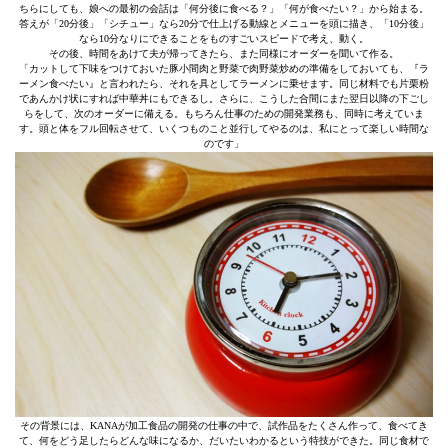
ちらにしても、娘への最初の会話は「何分後に食べる？」「何が食べたい？」から始まる。
答えが「20分後」「シチュー」なら20分で仕上げる動線とメニューを頭に描き、「10分後」
なら10分なりにできることをものすごいスピードで考え、動く。
その後、時間をあけて夫が帰ってきたら、また同様にオーダーを聞いて作る。
「カットして下味をつけておいた豚小間肉と野菜で肉野菜炒めの準備をしておいても、『ラ
ーメン食べたい』と言われたら、それを具としてラーメンに乗せます。同じ材料でも片栗粉
であんかけ状にすれば中華丼にもできるし。さらに、こうした合間にまた翌日以降の下ごし
らをして、次のオーダーに備える。もちろん仕事のための開発業務も、同時に考えていま
す。頭と体をフル回転させて、いくつものこと並行してやるのは、私にとって楽しい時間な
のです」
その背景には、KANAが加工食品の開発の仕事の中で、試作品をたくさん作って、食べてき
て、何をどう足したらどんな味になるか、だいたいわかるという特技ができた。同じ食材で