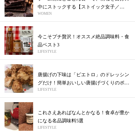
中にストックする【ストイック女子／
WOMEN
KANA...
今こそプチ贅沢！オススメ絶品調味料・食
品ベスト3
LIFESTYLE
唐揚げの下味は「ピエトロ」のドレッシン
グだけ！簡単おいしい唐揚げづくりのポイ
LIFESTYLE
ント
これさえあればなんとかなる！食卓が豊か
になる名品調味料5選
LIFESTYLE