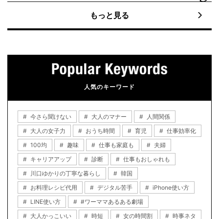
もっと見る
人気のキーワード
今さら聞けない
大人のマナー
人間関係
大人の女子力
おうち時間
育児
仕事効率化
100均
趣味
仕事も家庭も
夫婦
キャリアアップ
診断
仕事もおしゃれも
川口ゆかりの丁寧な暮らし
韓国
お料理レシピ代用
デジタル苦手
iPhone使い方
LINE使い方
#ワーママあるある劇場
大人かっこいい
時短
女の時間割
時事ネタ