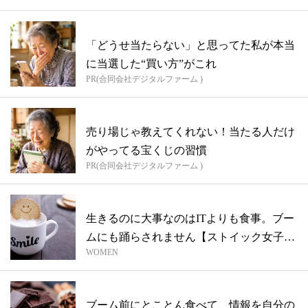
「どうせ当たらない」と思ってた私が本当
に当選した“買い方”がこれ
PR(合同会社デジタルファーム )
売り場じゃ教えてくれない！当たる人だけ
がやってる宝くじの習慣
PR(合同会社デジタルファーム )
生きるのに大事なのはITよりも食事。ブー
ムにも踊らされません【ストイック女子／
WOMEN
K...
ブーム前にとことん食べて、情報を自分の