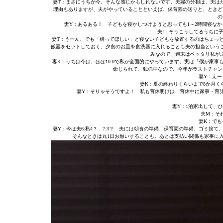
妻T：まさにうちが今、そんな感じかもしれないです。夫婦の分担は、夫はた
理由もありますが、夫がやっていることといえば、保育園の送りと、ときど
の
妻Y：あるある！ 子どもを寝かしつけようと思っても1～2時間寝な
夫I：そうこうしてるうちに
妻T：うーん、でも「構ってほしい」と寝ない子どもを放置するのはちょっ
飯器をセットしておく、夕食のお皿を食洗器に入れることも夫の担当という
みなので、週末はベッタリ私が
妻K：うちは今は、ほぼ10:0で私が全面的にやっています。実は「僕が家
命じられて、勉強中なので。今年がラストチャン
妻Y：えー
妻K：夏の終わりくらいまで8か月く
妻Y：そりゃそうですよ！ 私も育休明けは、育休中に家事・育
妻Y：1泊家出して、
夫M：そ
妻K：でも
妻Y：今は夫6:私4？ 7:3？ 夫には朝食の準備、保育園の準備、ゴミ
そんなときは丸1日お願いすることも。あとは支払い関係も家事に