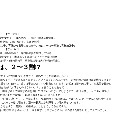
【ワーママ】
3歳の女の子・1歳の男の子。夫は不動産会社営業）
／研究職／3歳の男の子、夫は金融系）
の男の子、育休から復帰したばかり。夫はメーカー勤務で資格勉強中）
【ワーパパ】
8歳・6歳の男の子、専門職の妻と結婚して9年）
・2歳の女の子、妻はネット系のベンチャー企業に勤務）
の女の子・3歳の男の子、研究職の妻は大学時代の同級生）
、２〜３割!?
どのように分担していますか？ 割合でいうと何対何くらい？
けではなくて、「できるほうがやる」というスタンスなんですが、家族の朝ご飯は僕が結構つくります
に通っているので、送りは妻とひとりずつ担当しています。お迎えは基本的に妻で、お風呂や寝かし
娘たちが「お母さんのほうがいい！」と言うこともあって…。
、職場が遠くて帰宅するのは毎日23:00ぐらいになってしまうので、夜はお任せ。そのぶん週末は、
の習い事の付き添い、娘の上履きを洗ったりもします。
せたりお皿を拭いたり…。平日の夜も、今は定時すぎに帰れることが多いので、一緒に夕飯を食べて皿
呂に入って一緒に寝ます。週末の長男の少年野球にも付き添っています。
っかりますが（苦笑）、結構細かいことまでしてるんですね。
きは毎晩帰りも遅かったし、今よりずっと手がかかるふたりの息子を嫁がひとりで見ていました。