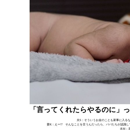
「言ってくれたらやるのに」っ
夫S：そういうお金のことも家事に入る
妻K：えー!? そんなことを言うんだったら、パパたちが認識
夫M：