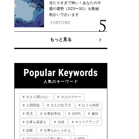
当たりすぎて怖い！あなたの今
週の運勢（2/23〜3/1）を数秘
術占いで占います
FORTUNE
もっと見る
人気のキーワード
今さら聞けない
大人のマナー
人間関係
大人の女子力
おうち時間
育児
仕事効率化
100均
趣味
仕事も家庭も
夫婦
キャリアアップ
診断
仕事もおしゃれも
川口ゆかりの丁寧な暮らし
韓国