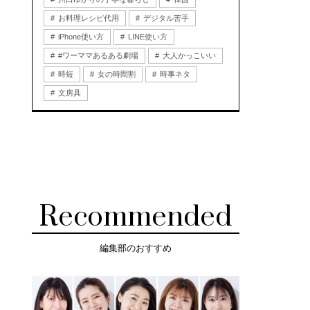
お料理レシピ代用
デジタル苦手
iPhone使い方
LINE使い方
#ワーママあるある劇場
大人かっこいい
時短
女の時間割
時事ネタ
文房具
Recommended
編集部のおすすめ