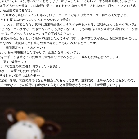
ぶん7:3くらいだと思っていると思うけど、私からしたら9:1くらい？ 私が時短勤務だからという
き子どもたちが起きている時間に帰って来られたときはお風呂に入れるのと、寝かしつけという名
、ただ隣で寝てるだけ。
かったりすると私はイライラしちゃうけど、夫って子どもより先にグーグー寝てるんですよね。
子どもも寝るんだから…いいんじゃないの？（苦笑）
と…。あと、帰宅したら、夜中に洗濯乾燥機を回すスイッチを入れる、翌朝のためにお米を研いで炊
ことになっていますが、できてないことも少なくないし。うちの場合は夫が週末も出勤日で平日が休
ふたりの子どもを見ているという不公平感もあります。
事も育児もやるから」という条件で結婚したんですが（笑）、数年前に夫が会社から国家資格を取れと
スなので、期間限定で仕事と勉強に専念してもらっているところです。
！ 期間限定って、どれくらい？
らい。私も職場復帰したばかりで、正直かなりつらいです。
児を一手に引き受けていた延長で全部自分でやろうとして、爆発したのを思い出します。
妻T：爆発って？
ひとりで友達の家に泊まりに行った（苦笑）。
れは…、大変でしたね（苦笑）。
そうしたい気持ちはわかるかも。
捨て、洗濯、掃除、食器の片付けなどを担当してもらってます。週末に終日仕事が入ることも多いので、
入るのかな？ どの銀行にお金がいくらあるとか保険がどうとかは、夫が管理しています。