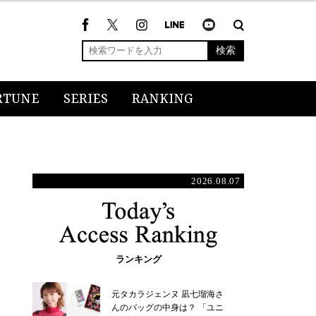
検索
RTUNE
SERIES
RANKING
2026.08.07
ランキング
元タカラジェンヌ 凪七瑠海さ
んのバッグの中身は？ 「ユニ