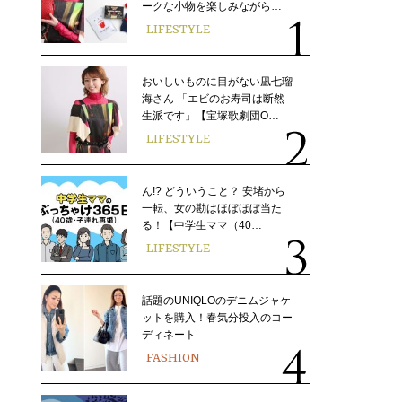
ークな小物を楽しみながら…
LIFESTYLE
おいしいものに目がない凪七瑠
海さん 「エビのお寿司は断然
生派です」【宝塚歌劇団O…
LIFESTYLE
ん!? どういうこと？ 安堵から
一転、女の勘はほぼほぼ当た
る！【中学生ママ（40…
LIFESTYLE
話題のUNIQLOのデニムジャケ
ットを購入！春気分投入のコー
ディネート
FASHION