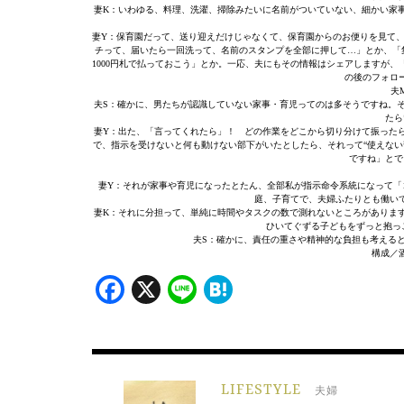
妻K：いわゆる、料理、洗濯、掃除みたいに名前がついていない、細かい家
妻Y：保育園だって、送り迎えだけじゃなくて、保育園からのお便りを見て、
チって、届いたら一回洗って、名前のスタンプを全部に押して…」とか、「集
1000円札で払っておこう」とか。一応、夫にもその情報はシェアしますが
の後のフォロ
夫
夫S：確かに、男たちが認識していない家事・育児ってのは多そうですね。
たら
妻Y：出た、「言ってくれたら」！ どの作業をどこから切り分けて振った
で、指示を受けないと何も動けない部下がいたとしたら、それって“使えない
ですね」とで
妻Y：それが家事や育児になったとたん、全部私が指示命令系統になって「
庭、子育てで、夫婦ふたりとも働い
妻K：それに分担って、単純に時間やタスクの数で測れないところがあります
ひいてぐずる子どもをずっと抱っ
夫S：確かに、責任の重さや精神的な負担も考える
構成／
Facebook
X
Line
Hatena
LIFESTYLE
夫婦