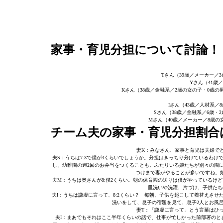
家事・育児分担について討論！
Tさん（39歳／メーカー／
Yさん（41歳
Kさん（38歳／金融系／2歳の女の子・0歳
Iさん（43歳／人材系／
Sさん（38歳／金融系／6歳
Mさん（40歳／メーカー／8歳
チーム夫の家事・育児分担割合は
妻K：みなさん、家事と育児は夫婦で
夫S：うちは7:3で僕が3くらいでしょうか。分担はきっちり分けているわ
し、幼稚園の週2回のお弁当をつくることも。ふたりいる娘たちが別々の園
つけまで妻がやることが多いですね。
夫M：うちは奥さんが8:僕2くらい。朝の保育園の送りは僕がやっているけど
皿洗いや洗濯、片づけ、子供たち
夫I：うちは謙虚に言って、8:2くらい？ 毎朝、子供を起こして着替えさ
洗いをして、息子の宿題を見て、息子2人とお風
妻T：「謙虚に言って」とう言葉はひ
夫I：まあでもそれはここ半年くらいの話で、仕事が忙しかった前部署のと