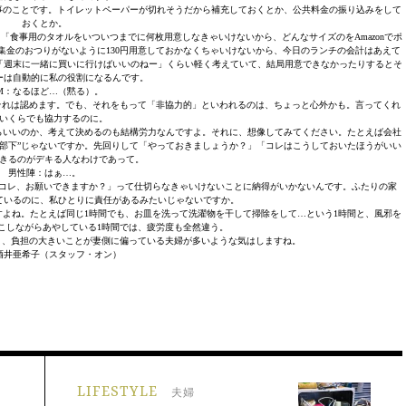
事のことです。トイレットペーパーが切れそうだから補充しておくとか、公共料金の振り込みをして
おくとか。
「食事用のタオルをいついつまでに何枚用意しなきゃいけないから、どんなサイズのをAmazonでポ
金のおつりがないように130円用意しておかなくちゃいけないから、今日のランチの会計はあえて
、「週末に一緒に買いに行けばいいのねー」くらい軽く考えていて、結局用意できなかったりするとそ
ーは自動的に私の役割になるんです。
M：なるほど…（黙る）。
それは認めます。でも、それをもって「非協力的」といわれるのは、ちょっと心外かも。言ってくれ
いくらでも協力するのに。
らいいのか、考えて決めるのも結構労力なんですよ。それに、想像してみてください。たとえば会社
部下”じゃないですか。先回りして「やっておきましょうか？」「コレはこうしておいたほうがいい
きるのがデキる人なわけであって。
男性陣：はぁ…。
コレ、お願いできますか？」って仕切らなきゃいけないことに納得がいかないんです。ふたりの家
ているのに、私ひとりに責任があるみたいじゃないですか。
よね。たとえば同じ1時間でも、お皿を洗って洗濯物を干して掃除をして…という1時間と、風邪を
こしながらあやしている1時間では、疲労度も全然違う。
と、負担の大きいことが妻側に偏っている夫婦が多いような気はしますね。
酒井亜希子（スタッフ・オン）
LIFESTYLE
夫婦