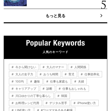
もっと見る
人気のキーワード
今さら聞けない
大人のマナー
人間関係
大人の女子力
おうち時間
育児
仕事効率化
100均
趣味
仕事も家庭も
夫婦
キャリアアップ
診断
仕事もおしゃれも
川口ゆかりの丁寧な暮らし
韓国
お料理レシピ代用
デジタル苦手
iPhone使い方
LINE使い方
#ワーママあるある劇場