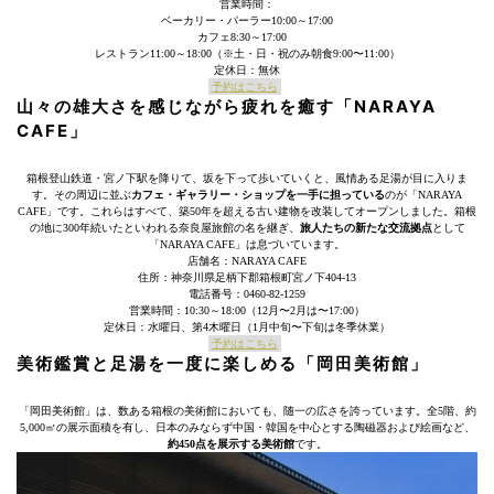
営業時間：
ベーカリー・パーラー10:00～17:00
カフェ8:30～17:00
レストラン11:00～18:00（※土・日・祝のみ朝食9:00〜11:00）
定休日：無休
予約はこちら
山々の雄大さを感じながら疲れを癒す「NARAYA
CAFE」
箱根登山鉄道・宮ノ下駅を降りて、坂を下って歩いていくと、風情ある足湯が目に入りま
す。その周辺に並ぶ
カフェ・ギャラリー・ショップを一手に担っている
のが「NARAYA
CAFE」です。これらはすべて、築50年を超える古い建物を改装してオープンしました。箱根
の地に300年続いたといわれる奈良屋旅館の名を継ぎ、
旅人たちの新たな交流拠点
として
「NARAYA CAFE」は息づいています。
店舗名：NARAYA CAFE
住所：神奈川県足柄下郡箱根町宮ノ下404-13
電話番号：0460-82-1259
営業時間：10:30～18:00（12月〜2月は〜17:00）
定休日：水曜日、第4木曜日（1月中旬〜下旬は冬季休業）
予約はこちら
美術鑑賞と足湯を一度に楽しめる「岡田美術館」
「岡田美術館」は、数ある箱根の美術館においても、随一の広さを誇っています。全5階、約
5,000㎡の展示面積を有し、日本のみならず中国・韓国を中心とする陶磁器および絵画など、
約450点を展示する美術館
です。