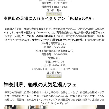
電話番号：03-5817-4147
営業時間：11:00～24:00
定休日：無休
予約はこちら
高尾山の足湯に入れるイタリアン「FuMotoYA」
高尾山と言えば、年間を通じて数多くの登山者や観光客が訪れる、いわずと知れた人気スポ
ットです。その麓で営業する「FuMotoYA」は、高尾山観光の出発と終着の双方を見守ってく
れます。足湯は
ケーブルカーの高尾山駅の近く
にあり、膝丈ほどの深水の足湯場に、10人程
度が並んで浸かれます。
食事やスイーツを1品でもオーダーすれば無料
、足湯のみの場合は
200円で利用可能です。
店舗名：FuMotoYA
住所：東京都八王子市高尾町2241
電話番号：042-667-7568
営業時間：
平日11:00～17:30
土・日10:00～18:30
※2月のみ平日～17:00、土・日・祝～18:00
定休日：無休
予約はこちら
神奈川県、箱根の人気足湯カフェ
東京から西方面に位置する箱根は、雄大な湖やそれを囲む山々など、自然豊かな観光エリア
です。美術館なども多く、文化・芸術にも触れられるため、数多くの人が訪れます。そんな
箱根にも、足湯カフェがあります。ハイキングや美術館巡りなどで疲れた体を、足湯カフェ
で休めてはいかがですか？