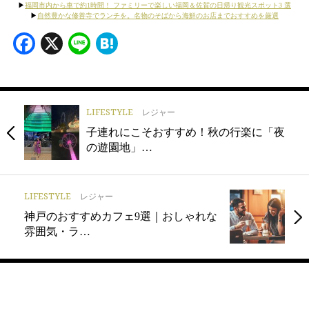
▶
福岡市内から車で約1時間！ ファミリーで楽しい福岡＆佐賀の日帰り観光スポット3 選
▶
自然豊かな修善寺でランチを。名物のそばから海鮮のお店までおすすめを厳選
Facebook
X
Line
Hatena
LIFESTYLE
レジャー
子連れにこそおすすめ！秋の行楽に「夜
の遊園地」…
LIFESTYLE
レジャー
神戸のおすすめカフェ9選｜おしゃれな
雰囲気・ラ…