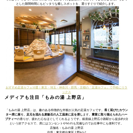
とした隙間時間にもピッタリな癒しスポットを、選りすぐりで紹介します。
おすすめ足湯カフェ10選｜東京・埼玉・神奈川・群馬・京都の「足湯カフェ」で手軽にリラ
ックス
メディアも注目「もみの湯 上野店」
「もみの湯 上野店」は、趣のある特徴的な外観が人気の足湯カフェです。
長く延びたカウン
ター席に座り、足元を流れる麦飯石の人工温泉に足を浸し
ます。
豊富に取り揃えられたハー
ブティー
の香りが、疲れた心をほぐしてくれるようです。銀座線上野広小路駅から徒歩約1分
という好アクセスで、席にはコンセントやWi-Fiも完備なのでお仕事中にも便利です。
店舗名：もみの湯 上野店
住所：東京都台東区上野4-5-2