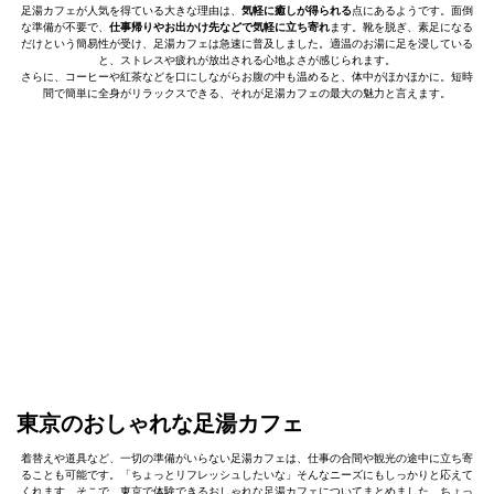
足湯カフェが人気を得ている大きな理由は、
気軽に癒しが得られる
点にあるようです。面倒
な準備が不要で、
仕事帰りやお出かけ先などで気軽に立ち寄れ
ます。靴を脱ぎ、素足になる
だけという簡易性が受け、足湯カフェは急速に普及しました。適温のお湯に足を浸している
と、ストレスや疲れが放出される心地よさが感じられます。
さらに、コーヒーや紅茶などを口にしながらお腹の中も温めると、体中がほかほかに。短時
間で簡単に全身がリラックスできる、それが足湯カフェの最大の魅力と言えます。
東京のおしゃれな足湯カフェ
着替えや道具など、一切の準備がいらない足湯カフェは、仕事の合間や観光の途中に立ち寄
ることも可能です。「ちょっとリフレッシュしたいな」そんなニーズにもしっかりと応えて
くれます。そこで、東京で体験できるおしゃれな足湯カフェについてまとめました。ちょっ