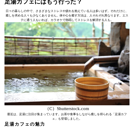
足湯カフェにはもう行った？
日々の暮らしの中で、さまざまなストレスや疲れを抱えている人は多いはず。それだけに、
癒しを求める人々も少なくありません。体や心を癒す方法は、人それぞれ異なります。エス
テに通う人もいれば、カラオケで熱唱してストレスを解消する人も。
（C）Shutterstock.com
最近は、足湯に注目が集まっています。お茶や食事をしながら癒しを得られる「足湯カフ
ェ」も登場しました。
足湯カフェの魅力