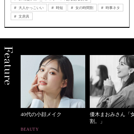
大人かっこいい
時短
女の時間割
時事ネタ
文房具
優木まおみさん「女の時間
【ワーママのきれ
割。」
ュアル通勤】