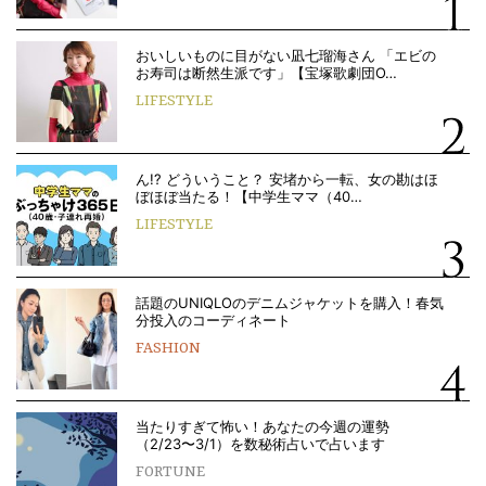
おいしいものに目がない凪七瑠海さん 「エビの
お寿司は断然生派です」【宝塚歌劇団O…
LIFESTYLE
ん!? どういうこと？ 安堵から一転、女の勘はほ
ぼほぼ当たる！【中学生ママ（40…
LIFESTYLE
話題のUNIQLOのデニムジャケットを購入！春気
分投入のコーディネート
FASHION
当たりすぎて怖い！あなたの今週の運勢
（2/23〜3/1）を数秘術占いで占います
FORTUNE