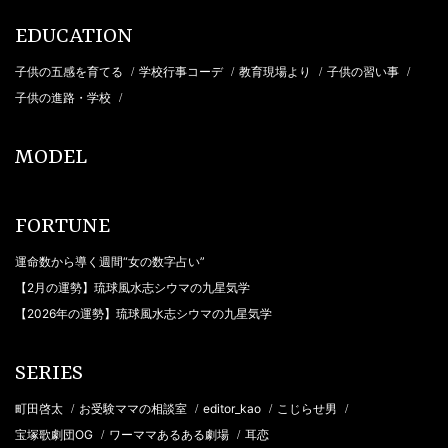
EDUCATION
子供の五感を育てる
学校行事コーデ
教育現場より
子供の習い事
/
/
/
/
子供の進路・学校
/
MODEL
FORTUNE
運命数から導く週間“女の数字占い”
【2月の運勢】琉球風水志シウマの九星気学
【2026年の運勢】琉球風水志シウマの九星気学
SERIES
町田啓太
お受験ママの相談室
editor_kao
こじらせ男
/
/
/
/
宝塚歌劇団OG
ワーママあるある劇場
耳恋
/
/