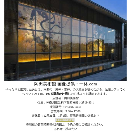
岡田美術館 画像提供：一休.com
ゆったりと鑑賞したあとは、同館の「風神・雷神」の大壁画を眺めながら、足湯カフェでく
つろいでみては。
100％源泉かけ流し
の心地よさを堪能できます。
店舗名：岡田美術館
住所：神奈川県足柄下郡箱根町小涌谷493-1
電話番号：0460-87-3931
営業時間：9:00～17:00
定休日：12月31日、1月1日、展示替期間の休業あり
予約はこちら
※現在の営業時間等の詳細は、予約の際にご確認ください。
あわせて読みたい