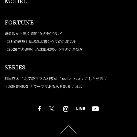
MODEL
FORTUNE
運命数から導く週間“女の数字占い”
【2月の運勢】琉球風水志シウマの九星気学
【2026年の運勢】琉球風水志シウマの九星気学
SERIES
町田啓太
お受験ママの相談室
editor_kao
こじらせ男
/
/
/
/
宝塚歌劇団OG
ワーママあるある劇場
耳恋
/
/