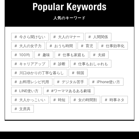
人気のキーワード
今さら聞けない
大人のマナー
人間関係
大人の女子力
おうち時間
育児
仕事効率化
100均
趣味
仕事も家庭も
夫婦
キャリアアップ
診断
仕事もおしゃれも
川口ゆかりの丁寧な暮らし
韓国
お料理レシピ代用
デジタル苦手
iPhone使い方
LINE使い方
#ワーママあるある劇場
大人かっこいい
時短
女の時間割
時事ネタ
文房具