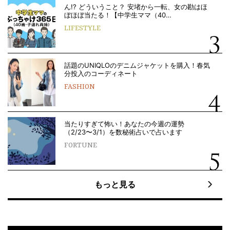
ん!? どういうこと？ 安堵から一転、女の勘はほ
ぼほぼ当たる！【中学生ママ（40…
LIFESTYLE
話題のUNIQLOのデニムジャケットを購入！春気
分投入のコーディネート
FASHION
当たりすぎて怖い！あなたの今週の運勢
（2/23〜3/1）を数秘術占いで占います
FORTUNE
もっと見る