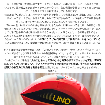
「今、長男は7歳、次男は4歳ですが、子どもたちはゲーム機よりボードゲームのほうが楽し
いようで、家で遊ぶときはボードゲームが中心です。主に長男が学童でハマって楽しかった
ゲームをリクエストされて購入している感じです。
たとえば『ウボンゴ』は、パパやママが本気で参加しても長男とはいい勝負になるパズルボ
ードゲームです。子どもたちはふたりともレゴが大好きなので、レゴを使って立体図形を作
成して、オリジナルの3Dウボンゴをどんどんつくったりしています。
『Twister』はパパやママの大きな身体が子どもたちの上に乗っかってきたり、あり得ない体
勢をとったりするというスリリングさが魅力です。きゃーきゃーいいながら遊ぶ中で、大人
と子どもでは手足の届く場所や体の柔らかさがまったく違うんだという発見も楽しめます。
ふたりとも家族やお友だちと一緒であれば何をしていても楽しいようで、日替わりでいろい
ろなゲームで遊ぶのですが、
いつの間にか子どもの間で新たに独自のルールをつくっている
ことに気がつきました。最近は一緒に遊んだときに“えっ!? ”と驚かされることがよくありま
す。
たとえば最後まで勝者がわからない『UNOアタック』の場合、“指名した人と手札をすべてチ
ェンジできる” とか“1周する間カードの色は関係ないことにする”など、オリジナルルールの
カードが子どもたちによってこっそり追加されていてびっくりしました。
『人生ゲーム』の場合は
“人生にはもっと天国のような時間やドラマティックな変化、寄り道
があってもいいのでは？”と、子どもたちが手づくりの道やコマを作成。子どもたちの柔軟な
想像力や創造力に私自身も刺激を受けたほど
でした。ボードゲーム、かなりおすすめです」
（松本さん）