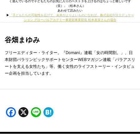
く遊んでいるので子どもたちのお気に入りのベスト３を上げるのはちょっと難しいです
（笑）」（松本さん）
あわせて読みたい
▶︎
「子どもたちの可能性を広げて、未来がよりよいものになれば」株式会社FCEエデュケー
ション グローバルアカデミー事業部事業部長 松本真実さんの場合
谷畑まゆみ
フリーエディター・ライター。『Domani』連載「女の時間割。」、日
本財団パラリンピックサポートセンターWEBマガジン連載「パラアスリ
ートを支える女性たち」等、働く女性のライフストーリー・インタビュ
ー企画を担当しています。
Facebook
X
Line
Hatena