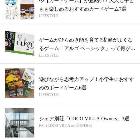
今【カードゲーム】が超熱い！大人も子ど
もも楽しめるおすすめカードゲーム7選
LIFESTYLE
ゲームがひらめき能を育てる⁉ 頭がよくな
るゲーム「アルゴ ベーシック」って何が
LIFESTYLE
ス...
遊びながら思考力アップ！小学生におすす
めのボードゲーム6選
LIFESTYLE
シェア別荘「COCO VILLA Owners」3選
PR（COCO VILLA on GOETHE）