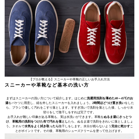
【プロが教える】スニーカーや革靴の正しいお手入れ方法
スニーカーや革靴など基本の洗い方
まずはスニーカーの洗い方について紹介します。はじめに
洗濯用洗剤を薄めた40～45℃のお
湯
をバケツに用意し、紐を外したスニーカーを入れましょう。
2時間ほどつけ置き洗い
をした
ら、ブラシで優しく汚れをこすり落とします。すすぎ洗いで洗剤を落とした後、しっかり水
切りをして陰干しをすれば完了です。
お手入れが難しい印象がある革靴も、実は水洗いができます。革靴を
ぬるま湯にさっとつ
け
、
革靴用の洗剤をつけた布で汚れを落とし
たら、ぬるま湯で洗剤をきれいに落としましょ
う。タオルで
水気をよく拭き取ったら
陰干しをします。水分が残らないよう
完全に乾かす
こ
とがポイントです。その後、革靴用のシューズクリームを塗って仕上げます。