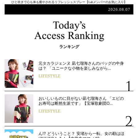
ひと吹きで心も体も癒やされるリフレッシュスプレー【Labメンバーのお気に入り】
2026.08.07
ランキング
元タカラジェンヌ 凪七瑠海さんのバッグの中身
は？ 「ユニークな小物を楽しみながら…
LIFESTYLE
おいしいものに目がない凪七瑠海さん 「エビの
お寿司は断然生派です」【宝塚歌劇団O…
LIFESTYLE
ん!? どういうこと？ 安堵から一転、女の勘はほ