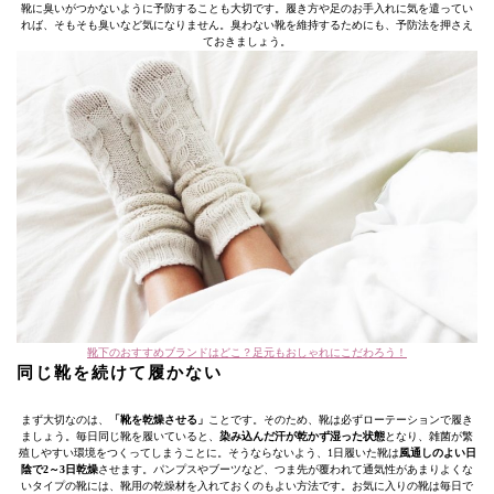
靴に臭いがつかないように予防することも大切です。履き方や足のお手入れに気を遣ってい
れば、そもそも臭いなど気になりません。臭わない靴を維持するためにも、予防法を押さえ
ておきましょう。
靴下のおすすめブランドはどこ？足元もおしゃれにこだわろう！
同じ靴を続けて履かない
まず大切なのは、
「靴を乾燥させる」
ことです。そのため、靴は必ずローテーションで履き
ましょう。毎日同じ靴を履いていると、
染み込んだ汗が乾かず湿った状態
となり、雑菌が繁
殖しやすい環境をつくってしまうことに。そうならないよう、1日履いた靴は
風通しのよい日
陰で2～3日乾燥
させます。パンプスやブーツなど、つま先が覆われて通気性があまりよくな
いタイプの靴には、靴用の乾燥材を入れておくのもよい方法です。お気に入りの靴は毎日で