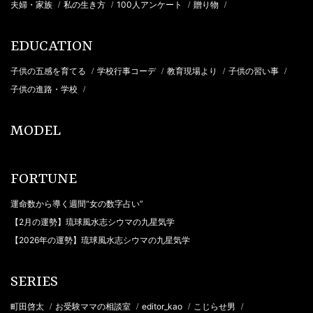
夫婦・家族
私の生き方
100人アンケート
贈り物
/
/
/
/
EDUCATION
子供の五感を育てる
学校行事コーデ
教育現場より
子供の習い事
/
/
/
/
子供の進路・学校
/
MODEL
FORTUNE
運命数から導く週間“女の数字占い”
【2月の運勢】琉球風水志シウマの九星気学
【2026年の運勢】琉球風水志シウマの九星気学
SERIES
町田啓太
お受験ママの相談室
editor_kao
こじらせ男
/
/
/
/