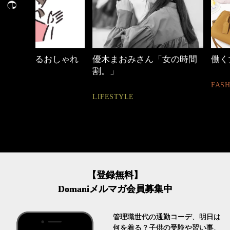
しゃれ
優木まおみさん「女の時間
働く女性のバッグ
割。」
FASHION
LIFESTYLE
【登録無料】
Domaniメルマガ会員募集中
管理職世代の通勤コーデ、明日は
何を着る？子供の受験や習い事、