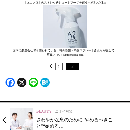
【ユニクロ】のストレッチショートブーツを買うべき3つの理由
国内の航空会社でも使われている、噂の除菌・消臭スプレー｜みんなが愛して…
写真／（C）Shutterstock.com
1
2
Facebook
X
Line
Hatena
BEAUTY
ニオイ対策
さわやかな息のために“やめるべきこ
と”“始める…