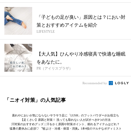
「子どもの足が臭い」原因とは？におい対
策とおすすめアイテムを紹介
LIFESTYLE
【大人気】ひんやり冷感寝具で快適な睡眠
をあなたに。
PR（アイリスプラザ）
Recommended by
「ニオイ対策」の人気記事
蒸れやにおいが気にならないサラサラ足に「LUSH」のフットパウダーがお役立ち
【足くさい】原因と対策！ 洗っても取れない人が試すべき8つの方法
汗対策のおすすめグッズ｜汗をかく原因や対策ポイント、頼れるアイテムはどれ？
猛暑の夏休みに必須♡ 〝蚊よけ・冷感・保湿・消臭〟1本4役のマルチなボディミスト