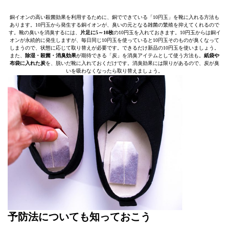
銅イオンの高い殺菌効果を利用するために、銅でできている「10円玉」を靴に入れる方法も
あります。10円玉から発生する銅イオンが、臭いの元となる雑菌の繁殖を抑えてくれるので
す。靴の臭いを消臭するには、
片足に5～10枚
の10円玉を入れておきます。10円玉からは銅イ
オンが永続的に発生しますが、毎日同じ10円玉を使っていると10円玉そのものが臭くなって
しまうので、状態に応じて取り替えが必要です。できるだけ新品の10円玉を使いましょう。
また、
除湿・殺菌・消臭効果
が期待できる「炭」を消臭アイテムとして使う方法も。
紙袋や
布袋に入れた炭
を、脱いだ靴に入れておくだけです。消臭効果には限りがあるので、炭が臭
いを吸わなくなったら取り替えましょう。
予防法についても知っておこう