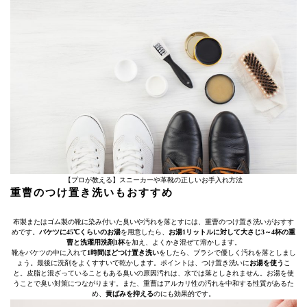
【プロが教える】スニーカーや革靴の正しいお手入れ方法
重曹のつけ置き洗いもおすすめ
布製またはゴム製の靴に染み付いた臭いや汚れを落とすには、重曹のつけ置き洗いがおすす
めです。
バケツに45℃くらいのお湯
を用意したら、
お湯1リットルに対して大さじ3～4杯の重
曹と洗濯用洗剤1杯
を加え、よくかき混ぜて溶かします。
靴をバケツの中に入れて
1時間ほどつけ置き洗い
をしたら、ブラシで優しく汚れを落としまし
ょう。最後に洗剤をよくすすいで乾かします。ポイントは、つけ置き洗いに
お湯を使う
こ
と。皮脂と混ざっていることもある臭いの原因汚れは、水では落としきれません。お湯を使
うことで臭い対策につながります。また、重曹はアルカリ性の汚れを中和する性質があるた
め、
黄ばみを抑える
のにも効果的です。