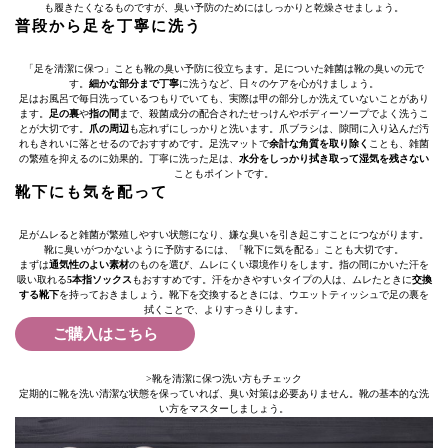
も履きたくなるものですが、臭い予防のためにはしっかりと乾燥させましょう。
普段から足を丁寧に洗う
「足を清潔に保つ」ことも靴の臭い予防に役立ちます。足についた雑菌は靴の臭いの元で
す。
細かな部分まで丁寧
に洗うなど、日々のケアを心がけましょう。
足はお風呂で毎日洗っているつもりでいても、実際は甲の部分しか洗えていないことがあり
ます。
足の裏
や
指の間
まで、殺菌成分の配合されたせっけんやボディーソープでよく洗うこ
とが大切です。
爪の周辺
も忘れずにしっかりと洗います。爪ブラシは、隙間に入り込んだ汚
れもきれいに落とせるのでおすすめです。足洗マットで
余計な角質を取り除く
ことも、雑菌
の繁殖を抑えるのに効果的。丁寧に洗った足は、
水分をしっかり拭き取って湿気を残さない
こともポイントです。
靴下にも気を配って
足がムレると雑菌が繁殖しやすい状態になり、嫌な臭いを引き起こすことにつながります。
靴に臭いがつかないように予防するには、「靴下に気を配る」ことも大切です。
まずは
通気性のよい素材
のものを選び、ムレにくい環境作りをします。指の間にかいた汗を
吸い取れる
5本指ソックス
もおすすめです。汗をかきやすいタイプの人は、ムレたときに
交換
する靴下
を持っておきましょう。靴下を交換するときには、ウエットティッシュで足の裏を
拭くことで、よりすっきりします。
ご購入はこちら
>靴を清潔に保つ洗い方もチェック
定期的に靴を洗い清潔な状態を保っていれば、臭い対策は必要ありません。靴の基本的な洗
い方をマスターしましょう。