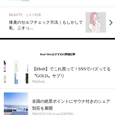
BEAUTY
ニオイ対策
体臭のセルフチェック方法｜もしかして
私、ニオっ…
Read More
おすすめの関連記事
【iHerb】でこれ買って！SNSでバズってる
〝GOLD〟サプリ
PR(iHerb)
全国の絶景ポイントにサウナ付きのシェア
別荘を展開
PR(COCO VILLA on GOETHE)