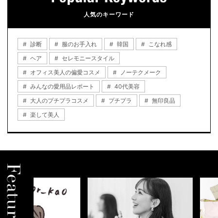
人気のキーワード
診断
服のお手入れ
韓国
こなれ感
ヘア
セレモニースタイル
オフィス美人の偏愛コスメ
ノーテクメーク
みんなの愛用品レポート
40代美容
大人のプチプラコスメ
プチプラ
無印良品
楽して美人