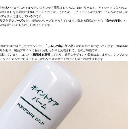
化粧水やフェイスオイルなどのスキンケア用品はもちろん、BBクリームや、アイシャドウなどのコ
味の見直しを定期的に実施しているんだとか。そのため、リニューアルのたびに「こんなのが欲しか
うアイテムに進化しているのです。
リアケアシリーズ
など、複数のシリーズをそろえています。数ある商品の中から
「自分の年齢」
や
ものを選べるのもうれしいポイントです。
80年に日本で誕生したブランドで、
「しるしの無い良い品」
が名前の由来になっています。創業当時
りがあり、製品デザインにもそれがしっかりと反映されているのが特徴です。
演出しています。コスメも
機能性を重視
しており、派手なデザインや装飾はありません。シンプルな
ろなアイテムでごちゃごちゃしがちなコスメポーチの中にも統一感が生まれます。