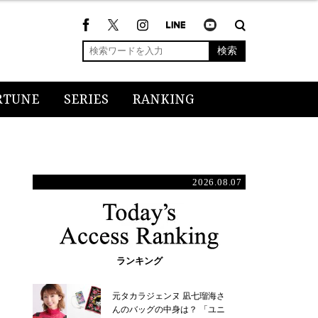
検索
RTUNE
SERIES
RANKING
2026.08.07
ランキング
元タカラジェンヌ 凪七瑠海さ
んのバッグの中身は？ 「ユニ