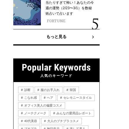
当たりすぎて怖い！あなたの今
週の運勢（2/23〜3/1）を数秘
術占いで占います
FORTUNE
もっと見る
人気のキーワード
診断
服のお手入れ
韓国
こなれ感
ヘア
セレモニースタイル
オフィス美人の偏愛コスメ
ノーテクメーク
みんなの愛用品レポート
40代美容
大人のプチプラコスメ
プチプラ
無印良品
楽して美人