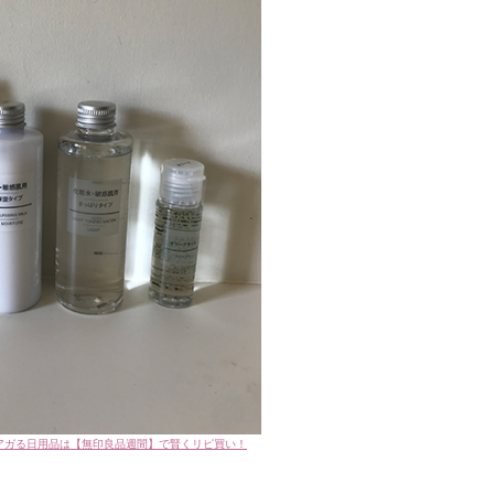
アガる日用品は【無印良品週間】で賢くリピ買い！