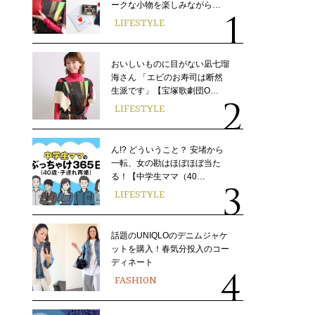
ークな小物を楽しみながら…
LIFESTYLE
おいしいものに目がない凪七瑠
海さん 「エビのお寿司は断然
生派です」【宝塚歌劇団O…
LIFESTYLE
ん!? どういうこと？ 安堵から
一転、女の勘はほぼほぼ当た
る！【中学生ママ（40…
LIFESTYLE
話題のUNIQLOのデニムジャケ
ットを購入！春気分投入のコー
ディネート
FASHION