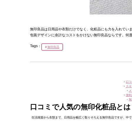
無印良品は日用品や衣類だけでなく、化粧品にも力を入れてい
包装デザインに余計なコストをかけない無印良品ならです。何
Tags：
無印良品
・
口コ
・
スキ
・
メ
・
便利
・
無
口コミで人気の無印化粧品とは
生活雑貨から衣類まで、日用品を幅広く取りそろえる無印良品ですが、中で