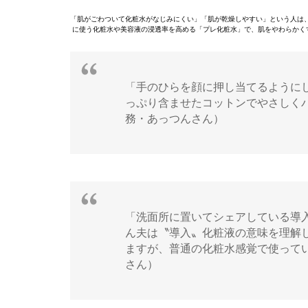
「肌がごわついて化粧水がなじみにくい」「肌が乾燥しやすい」という人は
に使う化粧水や美容液の浸透率を高める「プレ化粧水」で、肌をやわらかく
「手のひらを顔に押し当てるように
っぷり含ませたコットンでやさしく
務・あっつんさん）
「洗面所に置いてシェアしている導
ん夫は〝導入〟化粧液の意味を理解
ますが、普通の化粧水感覚で使って
さん）