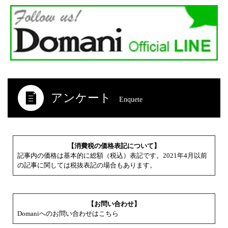
アンケート
Enquete
【消費税の価格表記について】
記事内の価格は基本的に総額（税込）表記です。2021年4月以前
の記事に関しては税抜表記の場合もあります。
【お問い合わせ】
Domaniへのお問い合わせはこちら