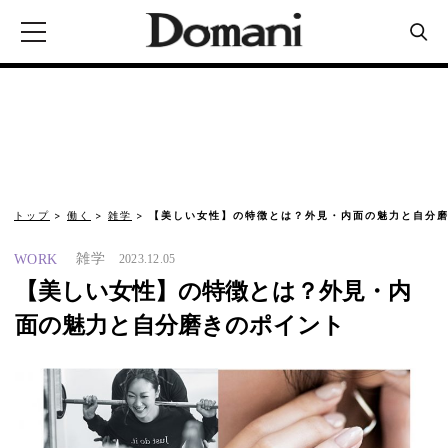
トップ
働く
雑学
【美しい女性】の特徴とは？外見・内面の魅力と自分磨
雑学
WORK
2023.12.05
【美しい女性】の特徴とは？外見・内
面の魅力と自分磨きのポイント