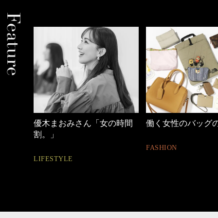
木まおみさん「女の時間
働く女性のバッグの中身
。」
FASHION
ESTYLE
F