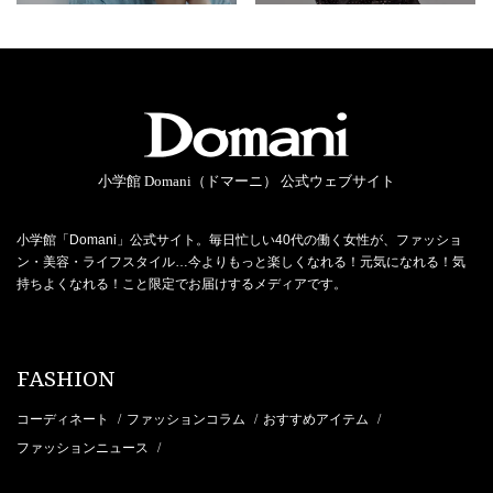
小学館 Domani（ドマーニ） 公式ウェブサイト
小学館「Domani」公式サイト。毎日忙しい40代の働く女性が、ファッショ
ン・美容・ライフスタイル…今よりもっと楽しくなれる！元気になれる！気
持ちよくなれる！こと限定でお届けするメディアです。
FASHION
コーディネート
ファッションコラム
おすすめアイテム
/
/
/
ファッションニュース
/