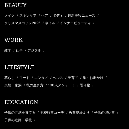
BEAUTY
メイク
スキンケア
ヘア
ボディ
最新美容ニュース
/
/
/
/
/
クリスマスコフレ2025
ネイル
インナービューティ
/
/
/
WORK
雑学
仕事
デジタル
/
/
/
LIFESTYLE
暮らし
フード
エンタメ
ヘルス
子育て
旅・お出かけ
/
/
/
/
/
/
夫婦・家族
私の生き方
100人アンケート
贈り物
/
/
/
/
EDUCATION
子供の五感を育てる
学校行事コーデ
教育現場より
子供の習い事
/
/
/
/
子供の進路・学校
/