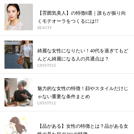
【雰囲気美人】の特徴8選｜誰もが振り向
くモテオーラをつくるには!?
BEAUTY
綺麗な女性になりたい！40代を過ぎてもど
んどん綺麗になる人の共通点は？
LIFESTYLE
魅力的な女性の特徴！顔やスタイルだけじ
ゃない重要な条件まとめ
LIFESTYLE
【品がある】女性の特徴とは？品がある女