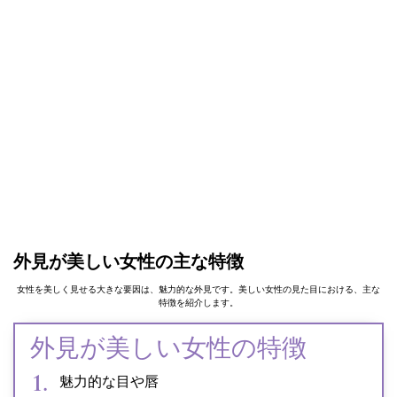
外見が美しい女性の主な特徴
女性を美しく見せる大きな要因は、魅力的な外見です。美しい女性の見た目における、主な
特徴を紹介します。
外見が美しい女性の特徴
魅力的な目や唇