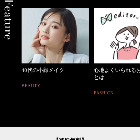
中身
40代の小顔メイク
心地よくいられる
とは
BEAUTY
FASHION