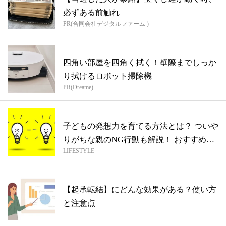
必ずある前触れ
PR(合同会社デジタルファーム )
四角い部屋を四角く拭く！壁際までしっか
り拭けるロボット掃除機
PR(Dreame)
子どもの発想力を育てる方法とは？ ついや
りがちな親のNG行動も解説！ おすすめ
LIFESTYLE
本...
【起承転結】にどんな効果がある？使い方
と注意点