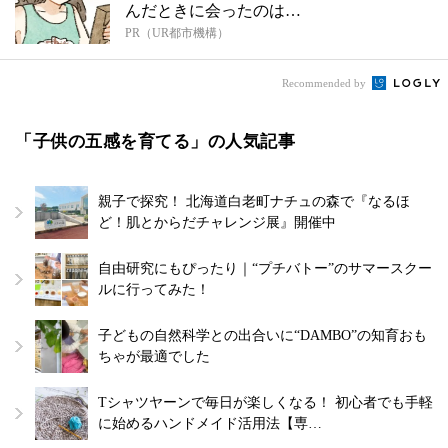
んだときに会ったのは…
PR（UR都市機構）
Recommended by
「子供の五感を育てる」の人気記事
親子で探究！ 北海道白老町ナチュの森で『なるほ
ど！肌とからだチャレンジ展』開催中
自由研究にもぴったり｜“プチバトー”のサマースクー
ルに行ってみた！
子どもの自然科学との出合いに“DAMBO”の知育おも
ちゃが最適でした
Tシャツヤーンで毎日が楽しくなる！ 初心者でも手軽
に始めるハンドメイド活用法【専…