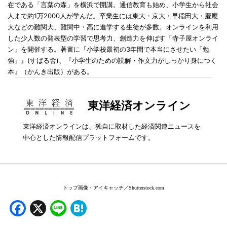
在である「言葉の森」を横浜で開講。通信教育も始め、小学生から社会
人まで約1万2000人が学んだ。卒業生には東大・京大・早稲田大・慶應
大などの難関大、難関中・高に進学する生徒が多数。オンラインを利用
した少人数の発表型の学習で思考力、創造力を伸ばす「寺子屋オンライ
ン」を開催する。著書に『小学校最初の3年間で本当にさせたい「勉
強」』(すばる舎)、『小学生のための読解・作文力がしっかり身につく
本』（かんき出版）がある。
東洋経済オンライン
東洋経済オンラインは、独自に取材した経済関連ニュースを
中心とした情報配信プラットフォームです。
トップ画像・アイキャッチ／Shutterstock.
com
Facebook
X
Line
Hatena