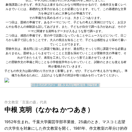
以上、中学入試に出題された作文問題2問をご紹介しました。
象徴課題にかぎらず、作文力は上達するのにかなり時間がかかるので、合格作文を書くレベ
ルまでいくには、基礎的な文章力があることが必要になります。そして、この基礎的な文章
力を伸ばすために大事なのが準備力です。
その準備力を高めるポイントは、大きく二つあります。
一つ目は、題材の準備です。あるテーマについて、子どもの考えた実例だけでなく、お父さ
んやお母さんの体験談も話してあげます。また、子どもが自分で調べる力があれば、そのテ
ーマに関連する資料をデータが入るような形で調べます。
二つ目は、感想の準備です。世の中で話題になっていることやニュースなどについて、日ご
ろから親子で話し合うことです。大人の視点を知ることで、子どもは感想をより深めて書い
ていくことができます。
受験作文は、過去問に沿った課題で勉強しますが、過去問とそっくり同じ課題でやる必要は
ありません。題材をふくらませていくことと主題を深めていくことが受験作文の準備で、そ
れができたうえで、表現を工夫していくという形で上達させていきます。
この受験作文の準備と同じことを小学校低学年からやっていくと、試験のときにも使える材
料が蓄積されていきます。
子どもの作文力は親の関わり方が大きく影響します。ぜひ、子どもの“考える力”を伸ばし、準
備力を高めるために、上記のような親子の対話や取り組みを行ってみてください。
小学生のための読解・作文力がしっかり身につく本
作文教室「言葉の森」代表
中根 克明（なかね かつあき）
1952年生まれ。千葉大学園芸学部卒業後、25歳のとき、マスコミ志望
の大学生を対象にした作文教室を開く。1981年、作文教室の草分け的存