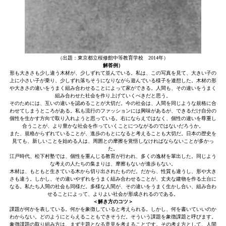
（出題：東京都立桜修館中等教育学校 2014年）
解答例）
形も大きさも少し違う木材が、少しずれて並んでいる。私は、この写真を見て、大きい子の
上に小さい子が乗り、少しずれ落ちそうになりながら遊んでいる様子を連想した。木材の形
や大きさの違いをうまく組み合わせることによって家ができる。人間も、その違いをうまく
組み合わせた社会を作り上げていくべきだと思う。
そのためには、互いの違いを認めることが大切だ。今の社会は、人間を同じような規格に合
わせてしまうところがある。私も流行のファッションには興味があるが、できるだけ自分の
個性を生かす方向で取り入れようと思っている。右にならえではなく、個性の違いを尊重し
合うことが、より豊かな社会を作っていくことにつながるのではないだろうか。
また、規格からずれていることが、進歩のもとになると考えることも大切だ。日本の歴史を
見ても、新しいことを始める人は、周囲との摩擦を覚悟しなければならないことが多かっ
た。
江戸時代、松下村塾では、個性を重んじる教育が行われ、多くの逸材を輩出した。同じよう
な考えの人たちの集まりは、摩擦もないが進歩もない。
木材は、もともと生きている木から切り出されたものだ。だから、性質も違うし、形や大き
さも違う。しかし、その違いやずれをうまく組み合わせることが、丈夫な建物を作る土台に
なる。私たち人間の社会も同様だ。多様な人間が、その違いをうまく生かし合い、組み合わ
せることによって、よりよい社会が形成されるのである。
＜解き方のコツ＞
課題が何かを表している。何かを象徴していると考えられる。しかし、何を書いていいのか
わからない。どのようにとらえることもできそうだ。そういう課題を象徴課題と呼びます。
象徴課題の取り組み方は、まず主題となる意見を考えることです。その考え方として、人間