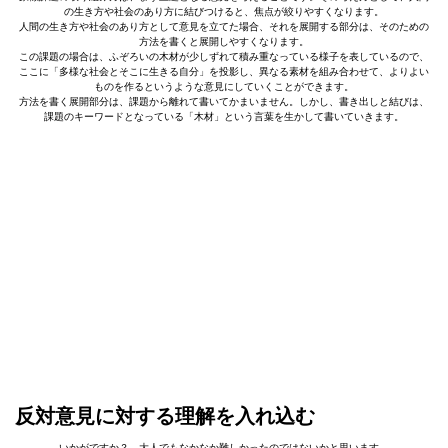
の生き方や社会のあり方に結びつけると、焦点が絞りやすくなります。
人間の生き方や社会のあり方として意見を立てた場合、それを展開する部分は、そのための
方法を書くと展開しやすくなります。
この課題の場合は、ふぞろいの木材が少しずれて積み重なっている様子を表しているので、
ここに「多様な社会とそこに生きる自分」を投影し、異なる素材を組み合わせて、よりよい
ものを作るというような意見にしていくことができます。
方法を書く展開部分は、課題から離れて書いてかまいません。しかし、書き出しと結びは、
課題のキーワードとなっている「木材」という言葉を生かして書いていきます。
反対意見に対する理解を入れ込む
いかがですか？ 大人でもなかなか難しかったのではないかと思います。