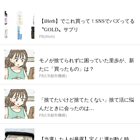
【iHerb】でこれ買って！SNSでバズってる
〝GOLD〟サプリ
PR(iHerb)
モノが捨てられずに困っていた里歩が、新
たに「買ったもの」は？
PR(UR都市機構)
「捨てたいけど捨てたくない」捨て活に悩
んだときに会ったのは…
PR(UR都市機構)
【当選した人が暴露】宝くじ運が動く時、