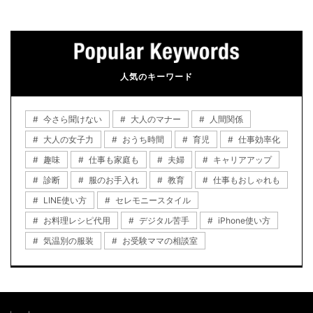
人気のキーワード
今さら聞けない
大人のマナー
人間関係
大人の女子力
おうち時間
育児
仕事効率化
趣味
仕事も家庭も
夫婦
キャリアアップ
診断
服のお手入れ
教育
仕事もおしゃれも
LINE使い方
セレモニースタイル
お料理レシピ代用
デジタル苦手
iPhone使い方
気温別の服装
お受験ママの相談室