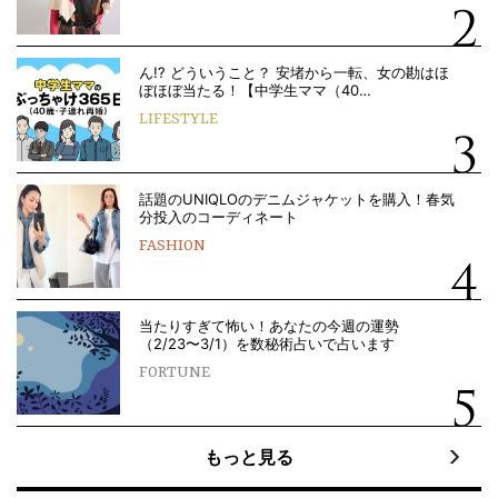
ん!? どういうこと？ 安堵から一転、女の勘はほ
ぼほぼ当たる！【中学生ママ（40…
LIFESTYLE
話題のUNIQLOのデニムジャケットを購入！春気
分投入のコーディネート
FASHION
当たりすぎて怖い！あなたの今週の運勢
（2/23〜3/1）を数秘術占いで占います
FORTUNE
もっと見る