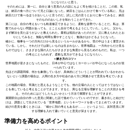
うになりたいと思う。
そのためには、第一に、自分と違う意見の人の話にもよく耳を傾けることだ。この前、私
は、納豆の食べ方について兄と口論になった。納豆をごはんにかけて食べている私に、兄は
納豆だけで食べるほうがおいしいと言うのだ。試しに兄の言うとおりに食べてみると、納豆
そのもののおいしさを味わうことができた。
第二には、自分の考えをいつも軌道修正できるように、柔軟な姿勢でいることだ。私は、算
数でわからない問題があっても、とことん自分で考えるようにしていた。しかし、父から、
まず解法を見たほうがよいと教えられた。最初は抵抗があったのだが、父に教えられたとお
りにしてみると、無駄な時間を費やすことなく、勉強がはかどるようになった。
確かに、物事を一つの方向だけから見るというルールがあるから、世の中はうまく運営され
ている。しかし、それだけでは新しいものは生まれない。世界地図は、一方向からだけ見る
ものではなく、さまざまな国の人たちがさまざまな角度から見るためのものだ。私は、一つ
の考えにとらわれず、柔軟な見方ができるようになりたい。
＜解き方のコツ＞
世界地図が逆さまになったものと、日本が中心ではなくヨーロッパが中心になったものが並
べられています。
先ほどの課題同様、何かを象徴しているが、具体的にどういうことが問われているかわから
ないという課題の場合は、人間の生き方や社会のあり方に関連させて意見を考えていきま
す。
この地図の場合、常識だと思えるようなことでも、他の立場の人にとってはそうではないこ
とを表していると考えることができます。すると、異なる立場を理解することの大切さを考
え、そのためにはどうしたらよいかという方法で展開することができます。
展開部分は自分の作った意見に関連した話で進めていっていいのですが、書き出しと結びだ
けは、課題として出されている「世界地図」というキーワードを使ってまとめていきます。
結びの意見を書くときには、「確かに別の考えもあるが……」というように、反対意見に対
する理解を入れて書いていくと意見が深まります。
準備力を高めるポイント