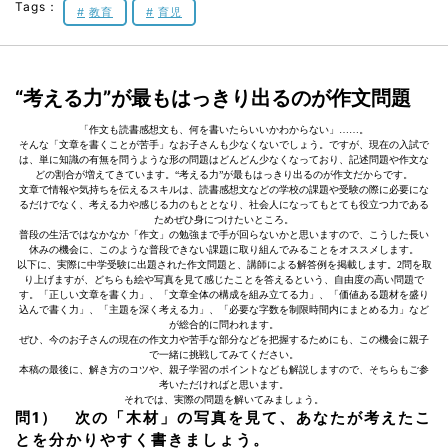
Tags：
教育
育児
“考える力”が最もはっきり出るのが作文問題
「作文も読書感想文も、何を書いたらいいかわからない」……。
そんな「文章を書くことが苦手」なお子さんも少なくないでしょう。ですが、現在の入試で
は、単に知識の有無を問うような形の問題はどんどん少なくなっており、記述問題や作文な
どの割合が増えてきています。“考える力”が最もはっきり出るのが作文だからです。
文章で情報や気持ちを伝えるスキルは、読書感想文などの学校の課題や受験の際に必要にな
るだけでなく、考える力や感じる力のもととなり、社会人になってもとても役立つ力である
ためぜひ身につけたいところ。
普段の生活ではなかなか「作文」の勉強まで手が回らないかと思いますので、こうした長い
休みの機会に、このような普段できない課題に取り組んでみることをオススメします。
以下に、実際に中学受験に出題された作文問題と、講師による解答例を掲載します。2問を取
り上げますが、どちらも絵や写真を見て感じたことを答えるという、自由度の高い問題で
す。「正しい文章を書く力」、「文章全体の構成を組み立てる力」、「価値ある題材を盛り
込んで書く力」、「主題を深く考える力」、「必要な字数を制限時間内にまとめる力」など
が総合的に問われます。
ぜひ、今のお子さんの現在の作文力や苦手な部分などを把握するためにも、この機会に親子
で一緒に挑戦してみてください。
本稿の最後に、解き方のコツや、親子学習のポイントなども解説しますので、そちらもご参
考いただければと思います。
それでは、実際の問題を解いてみましょう。
問1） 次の「木材」の写真を見て、あなたが考えたこ
とを分かりやすく書きましょう。