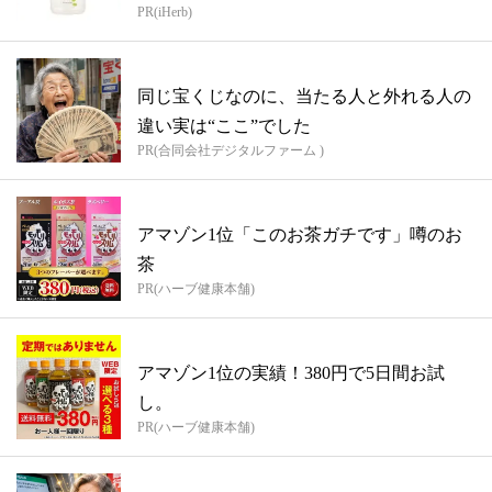
PR(iHerb)
同じ宝くじなのに、当たる人と外れる人の
違い実は“ここ”でした
PR(合同会社デジタルファーム )
アマゾン1位「このお茶ガチです」噂のお
茶
PR(ハーブ健康本舗)
アマゾン1位の実績！380円で5日間お試
し。
PR(ハーブ健康本舗)