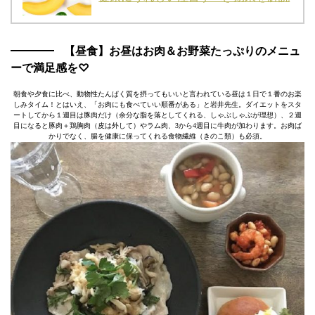
【昼食】お昼はお肉＆お野菜たっぷりのメニュ
ーで満足感を♡
朝食や夕食に比べ、動物性たんぱく質を摂ってもいいと言われている昼は１日で１番のお楽
しみタイム！とはいえ、「お肉にも食べていい順番がある」と岩井先生。ダイエットをスタ
ートしてから１週目は豚肉だけ（余分な脂を落としてくれる、しゃぶしゃぶが理想）、２週
目になると豚肉＋鶏胸肉（皮は外して）やラム肉、3から4週目に牛肉が加わります。お肉ば
かりでなく、腸を健康に保ってくれる食物繊維（きのこ類）も必須。