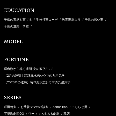
EDUCATION
子供の五感を育てる
学校行事コーデ
教育現場より
子供の習い事
/
/
/
/
子供の進路・学校
/
MODEL
FORTUNE
運命数から導く週間“女の数字占い”
【2月の運勢】琉球風水志シウマの九星気学
【2026年の運勢】琉球風水志シウマの九星気学
SERIES
町田啓太
お受験ママの相談室
editor_kao
こじらせ男
/
/
/
/
宝塚歌劇団OG
ワーママあるある劇場
耳恋
/
/