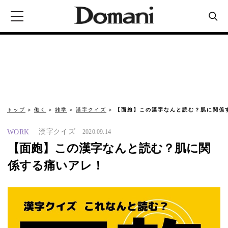
トップ
働く
雑学
漢字クイズ
【面皰】この漢字なんと読む？肌に関係
漢字クイズ
WORK
2020.09.14
【面皰】この漢字なんと読む？肌に関
係する痛いアレ！