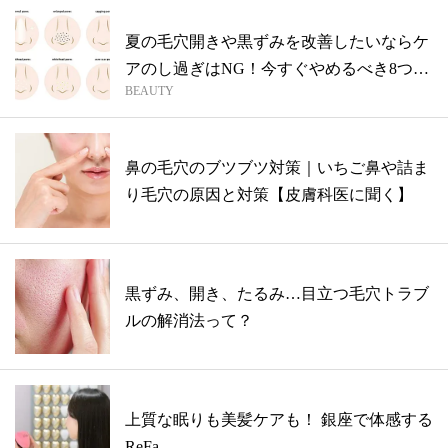
夏の毛穴開きや黒ずみを改善したいならケ
アのし過ぎはNG！今すぐやめるべき8つの
BEAUTY
毛...
鼻の毛穴のブツブツ対策｜いちご鼻や詰ま
り毛穴の原因と対策【皮膚科医に聞く】
黒ずみ、開き、たるみ…目立つ毛穴トラブ
ルの解消法って？
上質な眠りも美髪ケアも！ 銀座で体感する
ReFa