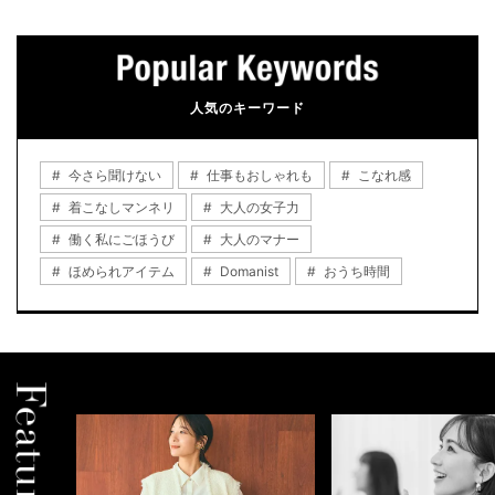
人気のキーワード
今さら聞けない
仕事もおしゃれも
こなれ感
着こなしマンネリ
大人の女子力
働く私にごほうび
大人のマナー
ほめられアイテム
Domanist
おうち時間