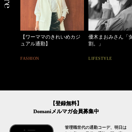
めカジ
優木まおみさん「女の時間
働く女性のバッグ
割。」
FASHION
LIFESTYLE
【登録無料】
Domaniメルマガ会員募集中
管理職世代の通勤コーデ、明日は