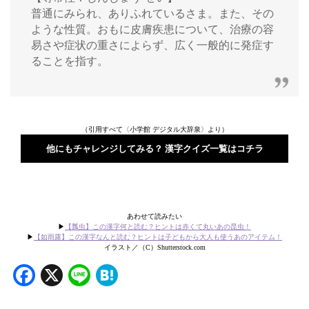
普通にみられ、ありふれているさま。また、その
ような性質。おもに皮膚疾患について、治療の容
易さや症状の重さによらず、広く一般的に発症す
ることを指す。
（引用すべて〈小学館 デジタル大辞泉〉より）
他にもチャレンジしてみる？ 漢字クイズ一覧はコチラ
あわせて読みたい
▶
【瓢虫】この漢字何と読む？ヒントは赤くて丸いあの昆虫！
▶
【如雨露】この漢字なんと読む？ヒントは子どもから大人も使うあのアイテム！
イラスト／（C）Shutterstock.com
Facebook
X
Line
Hatena