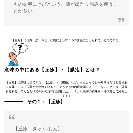
ものを赤にきびという。膿が出たり痛みを伴うこ
とが多い。
【面皰】には白・黒・赤と、状態によって３つの言葉に分けられているのですね！
意味の中にある【丘疹】・【膿疱】とは？
【面皰】の意味に出てきた、【丘疹】・【膿疱】など、なんとなくわかりそうだけど普段あ
まり耳にしない言葉が使われていると、そもそもの内容が頭に入ってこない…という、辞書
あるある。そんなわけで今回の意味に登場した、「？」な漢字の意味を一部抜粋して紹介し
ます！
その１：【丘疹】
【丘疹：きゅう‐しん】