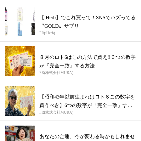
【iHerb】でこれ買って！SNSでバズってる
〝GOLD〟サプリ
PR(iHerb)
８月のロト6はこの方法で買え!!６つの数字
が『完全一致』する方法
PR(株式会社MURA)
【昭和43年以前生まれはロト６この数字を
買うべき】6つの数字が「完全一致」する
PR(株式会社MURA)
方...
あなたの金運、今が変わる時かもしれませ