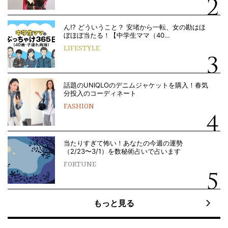
ん!? どういうこと？ 安堵から一転、女の勘はほ
ぼほぼ当たる！【中学生ママ（40…
LIFESTYLE
話題のUNIQLOのデニムジャケットを購入！春気
分投入のコーディネート
FASHION
当たりすぎて怖い！あなたの今週の運勢
（2/23〜3/1）を数秘術占いで占います
FORTUNE
もっと見る