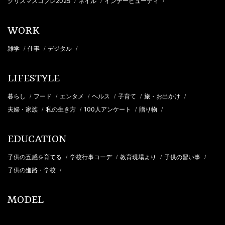
クリスマスコフレ2025
ネイル
インナービューティ
/
/
/
WORK
雑学
仕事
デジタル
/
/
/
LIFESTYLE
暮らし
フード
エンタメ
ヘルス
子育て
旅・お出かけ
/
/
/
/
/
/
夫婦・家族
私の生き方
100人アンケート
贈り物
/
/
/
/
EDUCATION
子供の五感を育てる
学校行事コーデ
教育現場より
子供の習い事
/
/
/
/
子供の進路・学校
/
MODEL