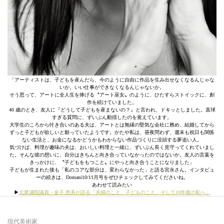
「アーティストは、子どもを産んだら、今のように自由に作品を生み出せなくなるんじゃな
いか。いい仕事ができなくなるんじゃないか。
そう思って、アートに全人生を捧げる〝アート巫女〟のように、ひたすらストイックに、創
作を続けていました。
40 歳のとき、友人に『どうして子どもを産まないの？』と言われ、ドキッとしました。直球
すぎる質問に、ずいぶん動揺したのを覚えています。
大学生のころから付き合いのある夫は、アートとは無縁の堅気な会社に務め、結婚してから
ずっと子どもが欲しいと願っていたようです。かたや私は、昼夜問わず、週末も祝日も関係
ない生活と、お金になるかどうかもわからない作品づくりに没頭する夢追い人。
気づけば、料理が趣味の夫は、おいしい料理と一緒に、ずいぶん長く見守ってくれていまし
た。そんな彼の想いに、自分はきちんと向き合っていなかったのではないか。友人の言葉を
きっかけに、〝子どもをもつこと〟にやっと向き合うことになりました」
子どもが生まれた後も「私のコアな部分は、変わらなかった」と語る宮永さん。インタビュ
ーの続きは、Domani10/11月号をぜひチェックしてみてくださいね。
あわせて読みたい
▶︎
元衆議院議員・金子 恵美が語る「夫婦のこと、子どものこと、そして10年後の私へ」
現代美術家