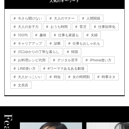
人気のキーワード
今さら聞けない
大人のマナー
人間関係
大人の女子力
おうち時間
育児
仕事効率化
100均
趣味
仕事も家庭も
夫婦
キャリアアップ
診断
仕事もおしゃれも
川口ゆかりの丁寧な暮らし
韓国
お料理レシピ代用
デジタル苦手
iPhone使い方
LINE使い方
#ワーママあるある劇場
大人かっこいい
時短
女の時間割
時事ネタ
文房具