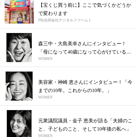
【宝くじ買う前に】ここで気づくかどうか
で変わります
PR(合同会社デジタルファーム )
森三中・大島美幸さんにインタビュー！
「母になって40歳になって心がけているこ
WOMEN
とは...
美容家・神崎 恵さんにインタビュー！「今
までの10年。これからの10年。」
WOMEN
元衆議院議員・金子 恵美が語る「夫婦のこ
と、子どものこと、そして10年後の私へ」
WOMEN