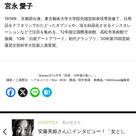
宮永 愛子
1974年、京都府出身。東京藝術大学大学院先端芸術表現専攻修了。日用
品をナフタリンでかたどったオブジェや、塩を結晶化させるインスタレ
ーションなどで注目を集める。’12年国立国際美術館、高松市美術館で
個展。’13年「日産アートアワード」初代グランプリ、’20年第70回芸術
選奨文部科学大臣新人賞受賞。
Domani10/11月号『拝啓、10年後の私へ。』
撮影／三浦憲治 ヘア＆メーク／Ryo（ROI） 構成／田中美保 再構成／WebDomani編集部
Facebook
X
Line
Hatena
LIFESTYLE
私の生き方
安藤美姫さんにインタビュー！「女とし