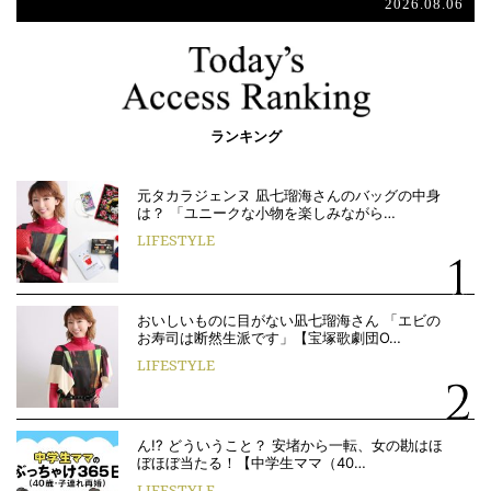
2026.08.06
ランキング
元タカラジェンヌ 凪七瑠海さんのバッグの中身
は？ 「ユニークな小物を楽しみながら…
LIFESTYLE
おいしいものに目がない凪七瑠海さん 「エビの
お寿司は断然生派です」【宝塚歌劇団O…
LIFESTYLE
ん!? どういうこと？ 安堵から一転、女の勘はほ
ぼほぼ当たる！【中学生ママ（40…