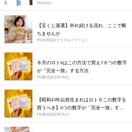
PR(iHerb)
【宝くじ落選】外れ続ける流れ、ここで断
ちませんか
PR(合同会社デジタルファーム )
８月のロト6はこの方法で買え!!６つの数字
が『完全一致』する方法
PR(株式会社MURA)
【昭和43年以前生まれはロト６この数字を
買うべき】6つの数字が「完全一致」する
PR(株式会社MURA)
方...