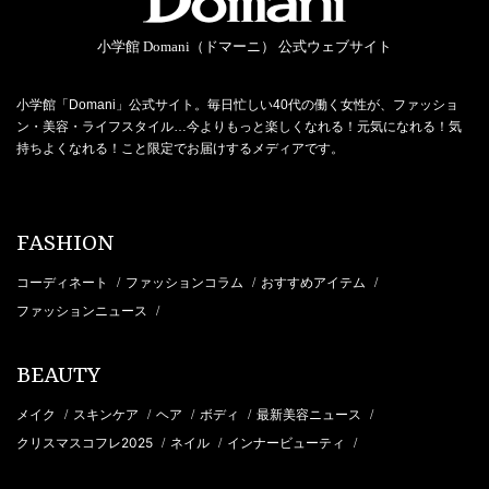
小学館 Domani（ドマーニ） 公式ウェブサイト
小学館「Domani」公式サイト。毎日忙しい40代の働く女性が、ファッショ
ン・美容・ライフスタイル…今よりもっと楽しくなれる！元気になれる！気
持ちよくなれる！こと限定でお届けするメディアです。
FASHION
コーディネート
ファッションコラム
おすすめアイテム
/
/
/
ファッションニュース
/
BEAUTY
メイク
スキンケア
ヘア
ボディ
最新美容ニュース
/
/
/
/
/
クリスマスコフレ2025
ネイル
インナービューティ
/
/
/