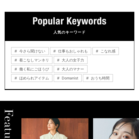
人気のキーワード
今さら聞けない
仕事もおしゃれも
こなれ感
着こなしマンネリ
大人の女子力
働く私にごほうび
大人のマナー
ほめられアイテム
Domanist
おうち時間