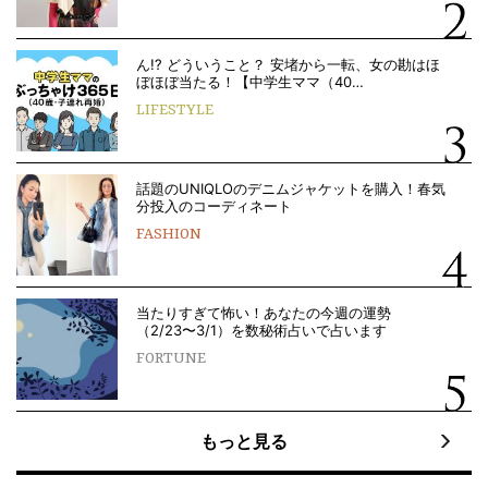
ん!? どういうこと？ 安堵から一転、女の勘はほ
ぼほぼ当たる！【中学生ママ（40…
LIFESTYLE
話題のUNIQLOのデニムジャケットを購入！春気
分投入のコーディネート
FASHION
当たりすぎて怖い！あなたの今週の運勢
（2/23〜3/1）を数秘術占いで占います
FORTUNE
もっと見る