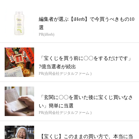
編集者が選ぶ【iHerb】で今買うべきもの10
選
PR(iHerb)
「宝くじを買う前に〇〇をするだけです」
7億当選者が続出
PR(合同会社デジタルファーム )
「玄関に〇〇を置いた後に宝くじ買いなさ
い」簡単に当選
PR(合同会社デジタルファーム )
【宝くじ】このままの買い方で、本当に当