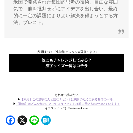
米国で開発された集団的思考の技術。自由な雰囲
気で、他を批判せずにアイデアを出し合い、最終
的に一定の課題によりよい解決を得ようとする方
法。ブレスト。
（引用すべて〈小学館 デジタル大辞泉〉より）
他にもチャレンジしてみる？
漢字クイズ一覧はコチラ
あわせて読みたい
▶
【鳩尾】この漢字なんと読む？ヒントは胸骨の近くにある身体の一部！
▶
【旗魚】はどんな魚のことでしょう？ヒントは顔に長いものがついています！
イラスト／（C）Shutterstock.com
Facebook
X
Line
Hatena