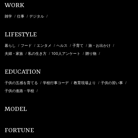
WORK
雑学
仕事
デジタル
/
/
/
LIFESTYLE
暮らし
フード
エンタメ
ヘルス
子育て
旅・お出かけ
/
/
/
/
/
/
夫婦・家族
私の生き方
100人アンケート
贈り物
/
/
/
/
EDUCATION
子供の五感を育てる
学校行事コーデ
教育現場より
子供の習い事
/
/
/
/
子供の進路・学校
/
MODEL
FORTUNE