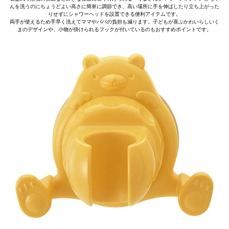
んを洗うのにちょうどよい高さに簡単に調節でき、高い場所に手を伸ばしたり立ち上がった
りせずにシャワーヘッドを設置できる便利アイテムです。
両手が使えるため手早く洗えてママやパパの負担も減ります。子どもが喜ぶかわいらしいく
まのデザインや、小物が掛けられるフックが付いているのもおすすめポイントです。