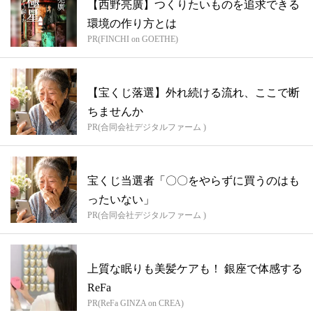
【西野亮廣】つくりたいものを追求できる
環境の作り方とは
PR(FINCHI on GOETHE)
【宝くじ落選】外れ続ける流れ、ここで断
ちませんか
PR(合同会社デジタルファーム )
宝くじ当選者「〇〇をやらずに買うのはも
ったいない」
PR(合同会社デジタルファーム )
上質な眠りも美髪ケアも！ 銀座で体感する
ReFa
PR(ReFa GINZA on CREA)