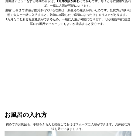
お風呂デビューをする時期の目安は、
1カ月検診が終わってから
です。母子ともに健康であれ
ば、一緒に入浴が可能になります。
生後1カ月まで沐浴が推奨されている理由は、新生児の免疫が弱いためです。抵抗力が弱い状
態で大人と一緒に入浴すると、雑菌に感染したり病気になったりするリスクがあります。
1カ月たつとある程度免疫ができるため、一緒に入浴が可能になります。1カ月検診時に担当
医にお風呂デビューしてもよいか確認すると安心です。
お風呂の入れ方
初めてのお風呂も、手順をきちんと把握しておけばスムーズに入浴ができます。具体的な方
法を見ていきましょう。