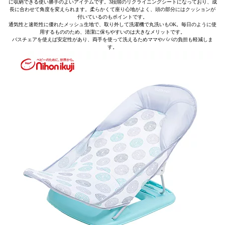
に収納できる使い勝手のよいアイテムです。3段階のリクライニングシートになっており、成
長に合わせて角度を変えられます。柔らかくて座り心地がよく、頭の部分にはクッションが
付いているのもポイントです。
通気性と速乾性に優れたメッシュ生地で、取り外して洗濯機で丸洗いもOK。毎日のように使
用するもののため、清潔に保ちやすいのは大きなメリットです。
バスチェアを使えば安定性があり、両手を使って洗えるためママやパパの負担も軽減しま
す。