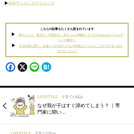
▶︎
AYAウィメンズクリニック
こちらの記事もたくさん読まれています
寝かしつけ、夜泣き、早朝起き…赤ちゃんの睡眠トラブルをねんねコンサルタ
ントが解決！
小児科医に聞く！生後1ヶ月の赤ちゃんの特徴は？ どんなことができる？気を
つけることは？
Facebook
X
Line
Hatena
LIFESTYLE
子育ての悩み
なぜ我が子はすぐ諦めてしまう？ ｜専
門家に聞い…
LIFESTYLE
子育ての悩み