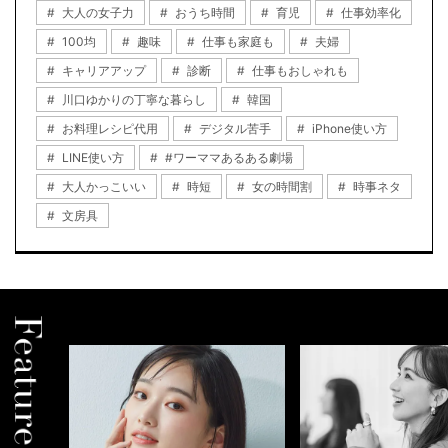
大人の女子力
おうち時間
育児
仕事効率化
100均
趣味
仕事も家庭も
夫婦
キャリアアップ
診断
仕事もおしゃれも
川口ゆかりの丁寧な暮らし
韓国
お料理レシピ代用
デジタル苦手
iPhone使い方
LINE使い方
#ワーママあるある劇場
大人かっこいい
時短
女の時間割
時事ネタ
文房具