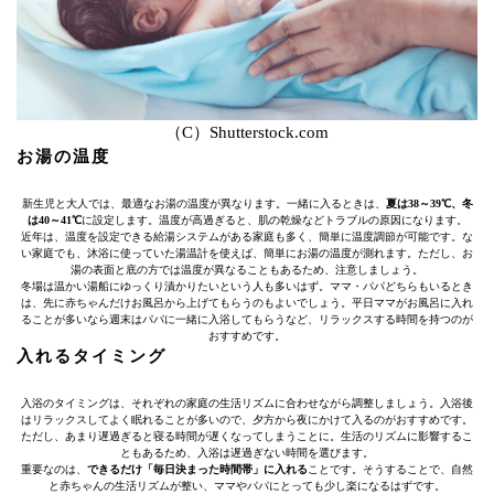
（C）Shutterstock.com
お湯の温度
新生児と大人では、最適なお湯の温度が異なります。一緒に入るときは、
夏は38～39℃、冬
は40～41℃
に設定します。温度が高過ぎると、肌の乾燥などトラブルの原因になります。
近年は、温度を設定できる給湯システムがある家庭も多く、簡単に温度調節が可能です。な
い家庭でも、沐浴に使っていた湯温計を使えば、簡単にお湯の温度が測れます。ただし、お
湯の表面と底の方では温度が異なることもあるため、注意しましょう。
冬場は温かい湯船にゆっくり漬かりたいという人も多いはず。ママ・パパどちらもいるとき
は、先に赤ちゃんだけお風呂から上げてもらうのもよいでしょう。平日ママがお風呂に入れ
ることが多いなら週末はパパに一緒に入浴してもらうなど、リラックスする時間を持つのが
おすすめです。
入れるタイミング
入浴のタイミングは、それぞれの家庭の生活リズムに合わせながら調整しましょう。入浴後
はリラックスしてよく眠れることが多いので、夕方から夜にかけて入るのがおすすめです。
ただし、あまり遅過ぎると寝る時間が遅くなってしまうことに。生活のリズムに影響するこ
ともあるため、入浴は遅過ぎない時間を選びます。
重要なのは、
できるだけ「毎日決まった時間帯」に入れる
ことです。そうすることで、自然
と赤ちゃんの生活リズムが整い、ママやパパにとっても少し楽になるはずです。