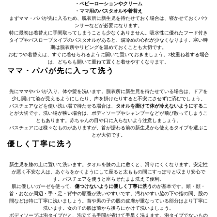
・ベビーローションやクリーム
・ママ用のバスタオルや着替え
まずママ・パパが先に入るため、脱衣所に新生児を待たせておく場合は、寝かせておくバウ
ンサーなどが必要になります。
特に最初は着替えに手間取ってしまうことも少なくありません。吸水性に優れたフード付き
タイプやバスローブタイプのバスタオルがあると、湯冷めの心配が少なくなります。寒い時
期は脱衣所やリビングを温めておくことも大切です。
おむつや着替えは、すぐに着せられるように開いて置いておきましょう。2枚重ね着する場合
は、どちらも開いて重ねて置くと着せやすくなります。
ママ・パパが先に入って洗う
先にママやパパが入り、体や髪を洗います。脱衣所に新生児を待たせている場合は、ドアを
少し開けて姿が見えるようにしたり、声を掛けたりすると不安にさせずに済むでしょう。
バスチェアなどを使い洗い場で待たせる場合は、
タオルを掛けて体が冷えないようにする
こ
とが大切です。洗い場が狭い場合は、ボディソープやシャンプーなどが飛び散ってしまうこ
ともあります。赤ちゃんの目や口に入らないよう注意しましょう。
バスチェアには様々なものがありますが、首が据わる前の新生児から使えるタイプを選ぶこ
とが大切です。
優しく丁寧に洗う
新生児を膝の上に置いて洗います。タオルを膝の上に敷くと、滑りにくくなります。安定性
が悪く不安な人は、あぐらをかくようにして座ると太ももの間にすっぽりと収まり安心で
す。バスチェアを使うと座らせたまま洗えて便利。
肌に優しいガーゼを使って、
傷つけないように優しく丁寧に洗う
のが基本です。頭・顔・
首・おなか周辺・手・足・背中の順番が洗いやすいです。汚れやすい脇の下や指の間、股の
間などは特に丁寧に洗いましょう。首や男の子の股の皮膚が重なっている部分はより丁寧に
洗います。女の子の股は前から後ろにかけて洗いましょう。
ボディソープは泡タイプだと、泡立てる手間が省けて手早く洗えます。泡タイプでないもの