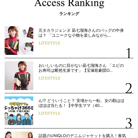
ランキング
元タカラジェンヌ 凪七瑠海さんのバッグの中身
は？ 「ユニークな小物を楽しみながら…
LIFESTYLE
おいしいものに目がない凪七瑠海さん 「エビの
お寿司は断然生派です」【宝塚歌劇団O…
LIFESTYLE
ん!? どういうこと？ 安堵から一転、女の勘はほ
ぼほぼ当たる！【中学生ママ（40…
LIFESTYLE
話題のUNIQLOのデニムジャケットを購入！春気