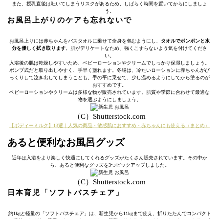
また、授乳直後は吐いてしまうリスクがあるため、しばらく時間を置いてからにしましょ
う。
お風呂上がりのケアも忘れないで
お風呂上りには赤ちゃんをバスタオルに乗せて全身を包むようにし、
タオルでポンポンと水
分を優しく拭き取ります
。肌がデリケートなため、強くこすらないよう気を付けてくださ
い。
入浴後の肌は乾燥しやすいため、ベビーローションやクリームでしっかり保湿しましょう。
ポンプ式だと取り出しやすく、手早く塗れます。冬場は、冷たいローションに赤ちゃんがび
っくりして泣き出してしまうことも。手の平に乗せて、少し温めるようにしてから塗るのが
おすすめです。
ベビーローションやクリームは多様な物が販売されています。肌質や季節に合わせて最適な
物を選ぶようにしましょう。
（C）Shutterstock.com
【ボディーミルク】13選｜人気の商品・敏感肌におすすめ・赤ちゃんにも使える（まとめ）
あると便利なお風呂グッズ
近年は入浴をより楽しく快適にしてくれるグッズがたくさん販売されています。その中か
ら、あると便利なグッズを3つピックアップしました。
（C）Shutterstock.com
日本育児「ソフトバスチェア」
約1kgと軽量の「ソフトバスチェア」は、新生児から11kgまで使え、折りたたんでコンパクト