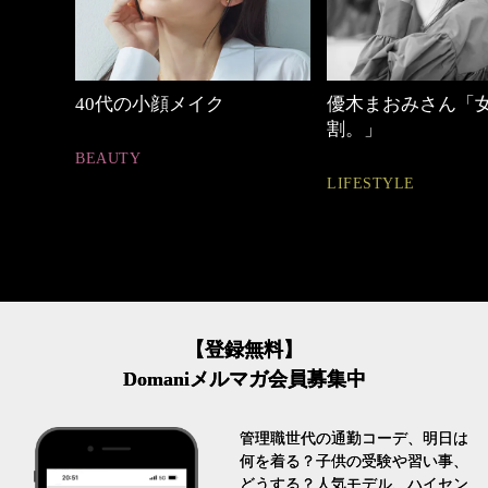
めカジ
40代の小顔メイク
優木まおみさん「
割。」
BEAUTY
LIFESTYLE
【登録無料】
Domaniメルマガ会員募集中
管理職世代の通勤コーデ、明日は
何を着る？子供の受験や習い事、
どうする？人気モデル、ハイセン