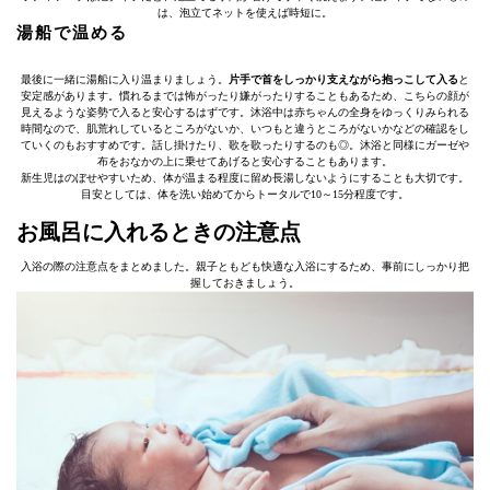
は、泡立てネットを使えば時短に。
湯船で温める
最後に一緒に湯船に入り温まりましょう。
片手で首をしっかり支えながら抱っこして入る
と
安定感があります。慣れるまでは怖がったり嫌がったりすることもあるため、こちらの顔が
見えるような姿勢で入ると安心するはずです。沐浴中は赤ちゃんの全身をゆっくりみられる
時間なので、肌荒れしているところがないか、いつもと違うところがないかなどの確認をし
ていくのもおすすめです。話し掛けたり、歌を歌ったりするのも◎。沐浴と同様にガーゼや
布をおなかの上に乗せてあげると安心することもあります。
新生児はのぼせやすいため、体が温まる程度に留め長湯しないようにすることも大切です。
目安としては、体を洗い始めてからトータルで10～15分程度です。
お風呂に入れるときの注意点
入浴の際の注意点をまとめました。親子ともども快適な入浴にするため、事前にしっかり把
握しておきましょう。