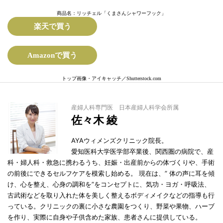
商品名：リッチェル「くまさんシャワーフック」
楽天で買う
Amazonで買う
トップ画像・アイキャッチ／Shutterstock.com
産婦人科専門医 日本産婦人科学会所属
佐々木 綾
AYAウィメンズクリニック院長。
愛知医科大学医学部卒業後、関西圏の病院で、産
科・婦人科・救急に携わるうち、妊娠・出産前からの体づくりや、手術
の前後にできるセルフケアを模索し始める。 現在は、” 体の声に耳を傾
け、心を整え、心身の調和を”をコンセプトに、気功・ヨガ・呼吸法、
古武術などを取り入れた体を美しく整えるボディメイクなどの指導も行
っている。クリニックの裏に小さな農園をつくり、野菜や果物、ハーブ
を作り、実際に自身や子供含めた家族、患者さんに提供している。