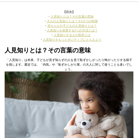
【目次】
・
人見知りとは？その言葉の意味
・
大人の人見知りとは？その5つの特徴
・
赤ちゃんや子どもの人見知りとは？
・
人見知りを改善する5つの方法とは？
・
人見知りする人の長所とは
・
人見知りをもっとポジティブにとらえよう
人見知りとは？その言葉の意味
「人見知り」は本来、子どもが見ず知らずの人を見て恥ずかしがったり怖がったりする様子
を指します。最近では、「内気」や「恥ずかしがり屋」の大人に対して使うことも多いでし
ょう。