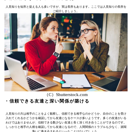
人見知りを短所と捉える人も多いですが、実は長所もあります。ここでは人見知りの長所を
ご紹介しましょう。
（C）Shutterstock.com
・信頼できる友達と深い関係が築ける
人見知りの方は相手のことをよく観察し、信頼できる相手なのかどうか、自分のことを受け
入れてくれるかどうかを確認してから友達になるケースが多いようです。多くの友達がいる
わけではありませんが、信頼できる数少ない友達と長く深く付き合うことができるのです。
しっかりと相手の人柄を確認してから友達になるので、人間関係のトラブルも少なく、派閥
争いに巻き込まれるといったことはないでしょう。