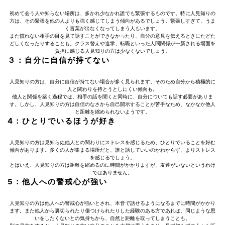
初めて会う人や知らない場所は、多かれ少なかれ誰でも緊張するものです。特に人見知りの
方は、その緊張を他の人よりも強く感じてしまう傾向があるでしょう。緊張しすぎて、うま
く言葉が出なくなってしまう人もいます。
また慣れない相手の目を見て話すことができなかったり、自分の意見を伝えるときにたどた
どしくなったりすることも。クラス替えや進学、転職といった人間関係が一新される場面を
負担に感じる人見知りの方は少なくないでしょう。
３：自分に自信が持てない
人見知りの方は、自分に自信が持てない場合が多く見られます。そのため自分から積極的に
人と関わりを持とうとしにくい傾向も。
他人と関係を築く過程では、相手の話を聞くと同時に、自分についても話す必要がありま
す。しかし、人見知りの方は自信のなさから自己開示することが苦手なため、なかなか他人
と距離を縮められないようです。
4：ひとりでいるほうが好き
人見知りの方は見知らぬ他人との関わりにストレスを感じるため、ひとりでいることを好む
傾向があります。多くの人が集まる場所だと、誰と話していいのかわからず、よりストレス
を感じるでしょう。
とはいえ、人見知りの方は距離を縮めるのに時間がかかりますが、友達がいないというわけ
ではありません。
5：他人への警戒心が強い
人見知りの方は他人への警戒心が強いとされ、本音で話せるようになるまでに時間がかかり
ます。また他人から裏切られたり傷つけられたりした経験のある方であれば、同じような思
いをしたくないとの気持ちから、自然と距離を取ってしまうことも。