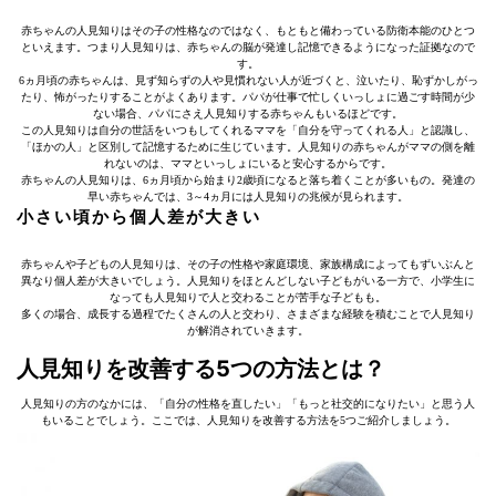
赤ちゃんの人見知りはその子の性格なのではなく、もともと備わっている防衛本能のひとつ
といえます。つまり人見知りは、赤ちゃんの脳が発達し記憶できるようになった証拠なので
す。
6ヵ月頃の赤ちゃんは、見ず知らずの人や見慣れない人が近づくと、泣いたり、恥ずかしがっ
たり、怖がったりすることがよくあります。パパが仕事で忙しくいっしょに過ごす時間が少
ない場合、パパにさえ人見知りする赤ちゃんもいるほどです。
この人見知りは自分の世話をいつもしてくれるママを「自分を守ってくれる人」と認識し、
「ほかの人」と区別して記憶するために生じています。人見知りの赤ちゃんがママの側を離
れないのは、ママといっしょにいると安心するからです。
赤ちゃんの人見知りは、6ヵ月頃から始まり2歳頃になると落ち着くことが多いもの。発達の
早い赤ちゃんでは、3～4ヵ月には人見知りの兆候が見られます。
小さい頃から個人差が大きい
赤ちゃんや子どもの人見知りは、その子の性格や家庭環境、家族構成によってもずいぶんと
異なり個人差が大きいでしょう。人見知りをほとんどしない子どもがいる一方で、小学生に
なっても人見知りで人と交わることが苦手な子どもも。
多くの場合、成長する過程でたくさんの人と交わり、さまざまな経験を積むことで人見知り
が解消されていきます。
人見知りを改善する5つの方法とは？
人見知りの方のなかには、「自分の性格を直したい」「もっと社交的になりたい」と思う人
もいることでしょう。ここでは、人見知りを改善する方法を5つご紹介しましょう。