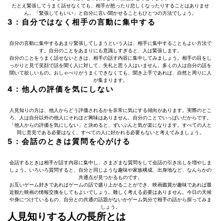
たとえ緊張してうまく話せなくても、相手が怒ったり悲しくなったりすることはありませ
ん。「緊張してもいい」と自分に言い聞かせることもひとつの方法でしょう。
3：自分ではなく相手の言動に集中する
自分の言動に集中するあまり緊張してしまうという人は、相手に集中することもよい方法で
す。自分のことをあまりにも意識しすぎると、人は緊張します。
自分のことをうまく話せないときは、相手の話す内容に集中してみましょう。相手の目をし
っかりと見て笑顔で話を聞く人に対して、失礼と思う人はいません。多くの人は自分の話を
聞いて欲しいもの。おしゃべりがうまくできなくても、聞き上手であれば、自然と周りに人
が集まります。
4：他人の評価を気にしない
人見知りの方は、他人からどう評価されるかを非常に気にする傾向があります。実際のとこ
ろ、人は自分以外の他人にそれほど興味はありません。自分のことでいっぱいだからです。
「他人からの評価を気にしない」と決めると、ずいぶんと気が楽になります。すべての人と
同じ意見である必要はなく、すべての人に好かれる必要もないと考えてみましょう。
5：会話のときは質問を心がける
会話するときは相手が話す内容に集中し、さまざまな質問をして会話の引き出しを増やしま
しょう。いろいろ質問すると、自分と同じような趣味や家族構成、出身地など、なんらかの
共通点が見つかるものです。
お互いゲーム好きであればゲームの話で盛り上がることができ、映画鑑賞が趣味であれば最
近観た映画の情報交換をしてもよいでしょう。難しく考える必要はありません。今日の天候
や身につけているもの、自分との共通の話題がないかゲーム気分で相手の話から探ってみま
しょう。
人見知りする人の長所とは