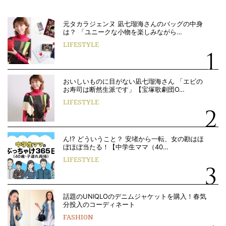
元タカラジェンヌ 凪七瑠海さんのバッグの中身
は？ 「ユニークな小物を楽しみながら…
LIFESTYLE
おいしいものに目がない凪七瑠海さん 「エビの
お寿司は断然生派です」【宝塚歌劇団O…
LIFESTYLE
ん!? どういうこと？ 安堵から一転、女の勘はほ
ぼほぼ当たる！【中学生ママ（40…
LIFESTYLE
話題のUNIQLOのデニムジャケットを購入！春気
分投入のコーディネート
FASHION