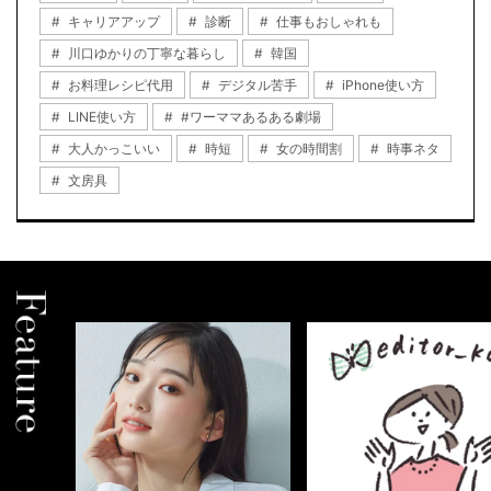
キャリアアップ
診断
仕事もおしゃれも
川口ゆかりの丁寧な暮らし
韓国
お料理レシピ代用
デジタル苦手
iPhone使い方
LINE使い方
#ワーママあるある劇場
大人かっこいい
時短
女の時間割
時事ネタ
文房具