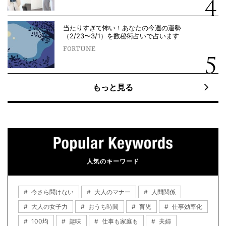
当たりすぎて怖い！あなたの今週の運勢
（2/23〜3/1）を数秘術占いで占います
FORTUNE
もっと見る
人気のキーワード
今さら聞けない
大人のマナー
人間関係
大人の女子力
おうち時間
育児
仕事効率化
100均
趣味
仕事も家庭も
夫婦