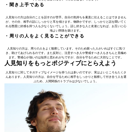
・聞き上手である
人見知りの方は自分のことを話すのが苦手。自分の気持ちを素直に伝えることはできません
が、その分、相手の話にしっかりと耳を傾けます。物静かですが、しっかりと話を聞いてく
れる態度に好感を持つ人も少なくないでしょう。話し好きな人と友達になれば、お互いに心
地よい関係を築けます。
・周りの人をよく見ることができる
人見知りの方は、周りの人をよく観察しています。そのため困った人がいればすぐに気づ
き、助けてあげられるのです。また反対に、注意すべき人や警戒すべき人もきちんと見極め
ます。警戒心が強いのは短所と思われがちですが、自分を守るために大切なことです。
人見知りをもっとポジティブにとらえよう
人見知りに対してネガティブなイメージを持つ人は多いのですが、実はよいところもたくさ
んあります。人見知りの方は、自分を守るために相手をしっかりと観察して付き合う人を選
ぶため、人間関係のトラブルは少ないでしょう。